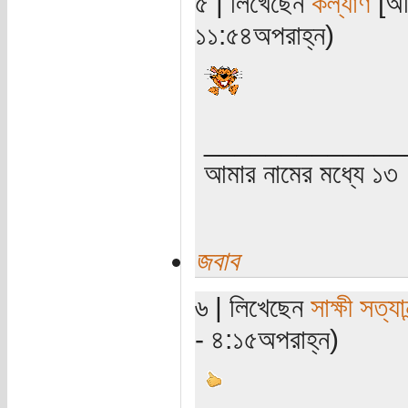
৫ | লিখেছেন
কল্যাণ
[অত
১১:৫৪অপরাহ্ন)
_____________
আমার নামের মধ্যে ১৩
জবাব
৬ | লিখেছেন
সাক্ষী সত্যান
- ৪:১৫অপরাহ্ন)