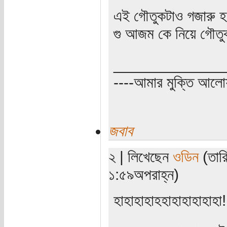
এই গৌতুকটাও গজারু 
গু আজম কে নিয়ে গৌত
_____________
----আমার মুক্তি আল
জবাব
২ | লিখেছেন
ওডিন
(তারি
১:৫৯অপরাহ্ন)
হাহাহাহাহহাহাহাহাহাহা!