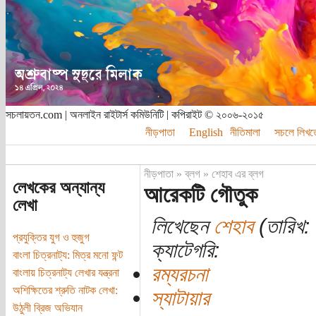
সচলায়তন.com | অনলাইন রাইটার্স কমিউনিটি | কপিরাইট © ২০০৬-২০১৫
নীড়পাতা
English
নীতিমালা
সচলে লিখত
নীড়পাতা
»
ব্লগ
»
শেহাব এর ব্লগ
লেখকের অন্যান্য
আরেকটি গৌতুক
লেখা
লিখেছেন
শেহাব
(তারিখ: 
প্রযুক্তির যুগ ও হুজুগ
ক্যাটেগরি:
বাংলা চিত্রনাট্য: মিত্র মনো ফন্ট
রম্যরচনা
বাংলায় চিত্রনাট্য লেখার যন্ত্রনা
অশিক্ষিতের শ্রুতি নাটক লেখা:
স্যাটায়ার
উঠুলী ব্রিজ অভিযান