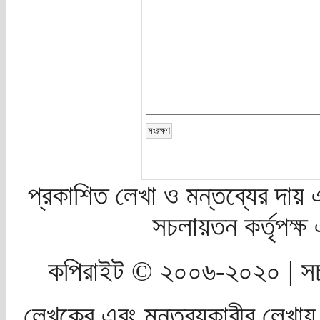
প্রকাশিত লেখা ও মন্তব্যের দায় 
সচলায়তন কর্তৃপক্
কপিরাইট © ২০০৬-২০২০ | সচ
লেখকের এবং মন্তব্যকারীর লেখায়