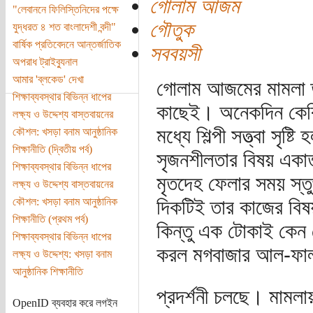
গোলাম আজম
"লেবাননে ফিলিস্তিনিদের পক্ষে
গৌতুক
যুদ্ধরত ৪ শত বাংলাদেশী বন্দী"
বার্ষিক প্রতিবেদনে আন্তর্জাতিক
সববয়সী
অপরাধ ট্রাইব্যুনাল
আমার 'ব্লকেড' দেখা
গোলাম আজমের মামলা ত
শিক্ষাব্যবস্থার বিভিন্ন ধাপের
কাছেই। অনেকদিন কেবিন
লক্ষ্য ও উদ্দেশ্য বাস্তবায়নের
মধ্যে শিল্পী সত্ত্বা সৃ
কৌশল: খসড়া বনাম আনুষ্ঠানিক
শিক্ষানীতি (দ্বিতীয় পর্ব)
সৃজনশীলতার বিষয় একাত্
শিক্ষাব্যবস্থার বিভিন্ন ধাপের
মৃতদেহ ফেলার সময় স্তুপ 
লক্ষ্য ও উদ্দেশ্য বাস্তবায়নের
কৌশল: খসড়া বনাম আনুষ্ঠানিক
দিকটিই তার কাজের বিষয়
শিক্ষানীতি (প্রথম পর্ব)
কিন্তু এক টোকাই কেন 
শিক্ষাব্যবস্থার বিভিন্ন ধাপের
করল মগবাজার আল-ফাল
লক্ষ্য ও উদ্দেশ্য: খসড়া বনাম
আনুষ্ঠানিক শিক্ষানীতি
প্রদর্শনী চলছে। মামলায়
OpenID ব্যবহার করে লগইন