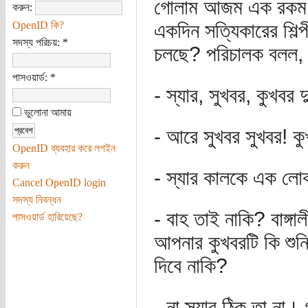
গোলাম আজম এক রকম 
করুন:
OpenID কি?
একদিন সত্যিকারের শিল্
সদস্য পরিচয়:
*
চলছে? পরিচালক বলল,
পাসওয়ার্ড:
*
- স্যার, সুখবর, কুখব
ভুলোনা আমায়
- আরে সুখবর সুখবর! ক
OpenID ব্যবহার করে লগইন
করুন
- স্যার কালকে এক লো
Cancel OpenID login
সদস্য নিবন্ধন
- বাহ তাই নাকি? বাঙ্গা
পাসওয়ার্ড হারিয়েছে?
আপনার কুখবরটি কি শুন
দিবে নাকি?
- না স্যার ঠিক তা ন