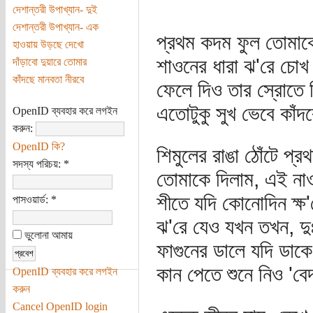
দেশান্তরী উপাখ্যান- দুই
দেশান্তরী উপাখ্যান- এক
প্রথম কদম ফুল তোমাক
হাওয়ায় উড়ছে দেখো
শাওনের ধারা ঝ'রে চোখ 
দাঁড়াবো দুয়ারে তোমার
কাঁদছে মানবতা নীরবে
ফেলে দিও তার স্রোতে 
এতোটুকু সুখ ভেবে কা
OpenID ব্যবহার করে লগইন
করুন:
OpenID কি?
শিমুলের রাঙা ঠোঁটে প্র
সদস্য পরিচয়:
*
তোমাকে দিলাম, এই ন
শীতে যদি কোনোদিন ক্ষ'
পাসওয়ার্ড:
*
ঝ'রে যেও যখন তখন, দ
ভুলোনা আমায়
ফাগুনের ডালে যদি ডাক
কান পেতে শুনে নিও 'বে
OpenID ব্যবহার করে লগইন
করুন
Cancel OpenID login