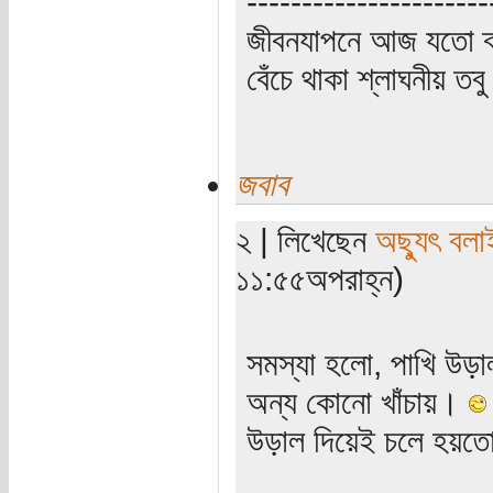
----------------------
জীবনযাপনে আজ যতো ক্
বেঁচে থাকা শ্লাঘনীয় ত
জবাব
২ | লিখেছেন
অছ্যুৎ বলা
১১:৫৫অপরাহ্ন)
সমস্যা হলো, পাখি উড়া
অন্য কোনো খাঁচায়।
উড়াল দিয়েই চলে হয়তো