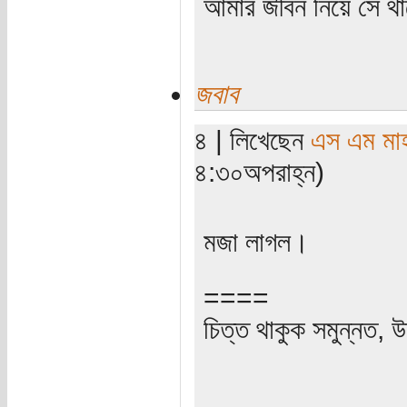
আমার জীবন নিয়ে সে থাক
জবাব
৪ | লিখেছেন
এস এম মাহব
৪:৩০অপরাহ্ন)
মজা লাগল।
====
চিত্ত থাকুক সমুন্নত, উ