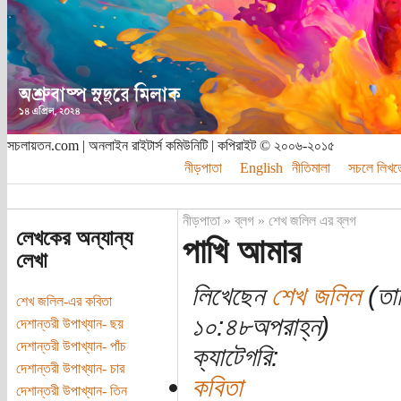
সচলায়তন.com | অনলাইন রাইটার্স কমিউনিটি | কপিরাইট © ২০০৬-২০১৫
নীড়পাতা
English
নীতিমালা
সচলে লিখত
নীড়পাতা
»
ব্লগ
»
শেখ জলিল এর ব্লগ
লেখকের অন্যান্য
পাখি আমার
লেখা
লিখেছেন
শেখ জলিল
(তা
শেখ জলিল-এর কবিতা
১০:৪৮অপরাহ্ন)
দেশান্তরী উপাখ্যান- ছয়
দেশান্তরী উপাখ্যান- পাঁচ
ক্যাটেগরি:
দেশান্তরী উপাখ্যান- চার
কবিতা
দেশান্তরী উপাখ্যান- তিন