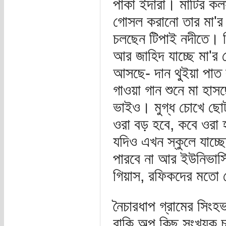
পাকা ইদারা। মাটির কল
গোসল করানো তার মা'র 
চলছেন টিপাই নদীতে। পি
আর জাহিদ যাচ্ছে মা'র
আসছে- দান থুইয়া পাত ব
গাওয়া গান শুনে মা হা
ভাইও। মুগ্ধ চোখে ছো
ওরা বড় হবে, কবে ওরা 
যদিও এখন স্কুলে যাচ্
পারবে না আর ইউনিভার্স
গিয়াস, রফিকদের মতো ল
নৈচারধাপ গ্রামের সিংহ
বাকি অল্প কিছু সংখ্যক