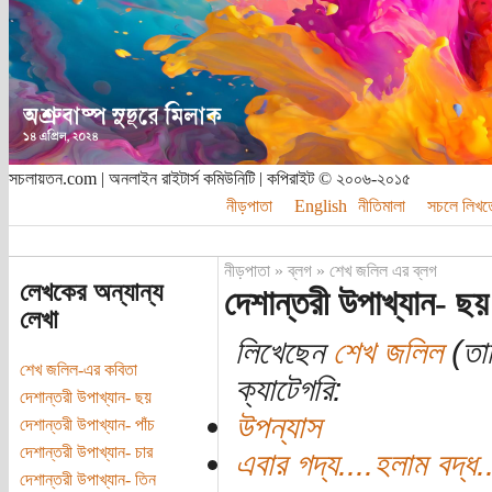
সচলায়তন.com | অনলাইন রাইটার্স কমিউনিটি | কপিরাইট © ২০০৬-২০১৫
নীড়পাতা
English
নীতিমালা
সচলে লিখত
নীড়পাতা
»
ব্লগ
»
শেখ জলিল এর ব্লগ
লেখকের অন্যান্য
দেশান্তরী উপাখ্যান- ছয়
লেখা
লিখেছেন
শেখ জলিল
(তার
শেখ জলিল-এর কবিতা
ক্যাটেগরি:
দেশান্তরী উপাখ্যান- ছয়
উপন্যাস
দেশান্তরী উপাখ্যান- পাঁচ
দেশান্তরী উপাখ্যান- চার
এবার গদ্য....হলাম বদ্ধ.
দেশান্তরী উপাখ্যান- তিন