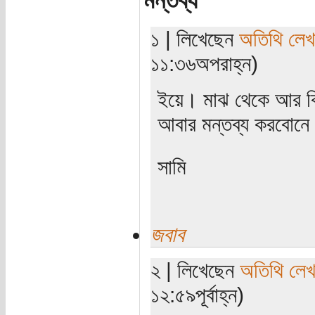
মন্তব্য
১ | লিখেছেন
অতিথি লে
১১:৩৬অপরাহ্ন)
ইয়ে। মাঝ থেকে আর ক
আবার মন্তব্য করবোনে
সামি
জবাব
২ | লিখেছেন
অতিথি লে
১২:৫৯পূর্বাহ্ন)