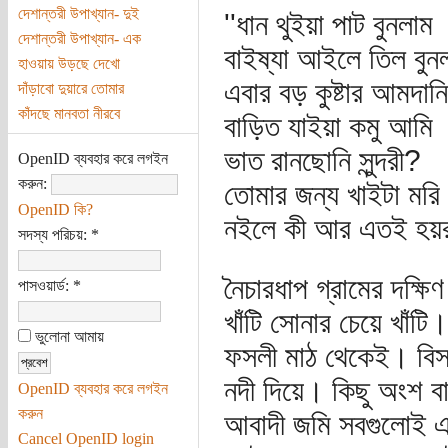
দেশান্তরী উপাখ্যান- দুই
''ধান থুইয়া পাট বুনলাম
দেশান্তরী উপাখ্যান- এক
বাইষ্যা আইলে তিল বুন
হাওয়ায় উড়ছে দেখো
এবার বড় কুষ্টার আমদানি
দাঁড়াবো দুয়ারে তোমার
কাঁদছে মানবতা নীরবে
বাড়িত যাইয়া কমু আমি
ভাত রানছোনি সুন্দরী?
OpenID ব্যবহার করে লগইন
করুন:
তোমার জন্য খাইটা মরি
OpenID কি?
নইলে কী আর এতই হয়রা
সদস্য পরিচয়:
*
নৈচারধাপ গ্রামের দক্ষ
পাসওয়ার্ড:
*
খাঁটি সোনার চেয়ে খাঁ
ভুলোনা আমায়
ফসলী মাঠ থেকেই। বিস্তী
নদী দিয়ে। কিছু অংশ বা
OpenID ব্যবহার করে লগইন
করুন
আবাদী জমি সবগুলোই এ
Cancel OpenID login