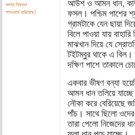
আউশ ও আমন ধান, কাউন,
সদস্য নিবন্ধন
ফসল। পশ্চিম পাশের শ্
পাসওয়ার্ড হারিয়েছে?
গ্রামটাকে যেন ছায়া দি
বিলে পাওয়া যায় বাহারি 
মাঝখান দিয়ে যে স্রোতস
টইটম্বুর থাকে এ বিল।
দক্ষিণ পাশে তাকালে চো
একবার ভীষণ বন্যা হয়
আমন ধান তলিয়ে যাচ্ছে
নৌকা করে বেরিয়েছে জ
পাঁচ। সাথে ছিলো ওদের
তারা পেলো নিজেদের ধা
ফলা ধান পচে যাচ্ছে।