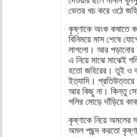
দেওয়ার ছলে নানান খুনসু
ভেতর খচ করে ওঠে জহ
কৃষ্ণাকে অংক কষাতে ক
বিনিময়ে মাস শেষে যোগ
লাগলো। আর পড়ানোর স
এ নিয়ে মাঝে মাঝেই গল
হতো জহিরের। তুই ও ব
ইত্যাদি। প্রতিউত্তর
আর কিছু না। কিন্তু স
গলির মোড়ে দাঁড়িয়ে কাক
কৃষ্ণাকে নিয়ে অমলের
অমল পছন্দ করতো কৃষ্ণা