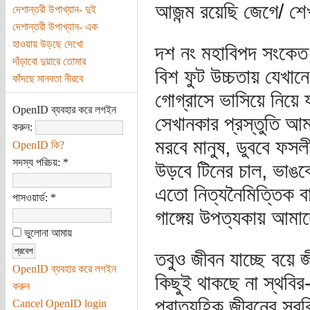
আজন্ম রয়েছি জেগে/ শ
দেশান্তরী উপাখ্যান- দুই
দেশান্তরী উপাখ্যান- এক
হাওয়ায় উড়ছে দেখো
দশ নং মহাবিপদ সংকেত
দাঁড়াবো দুয়ারে তোমার
বিশ ফুট উচ্চতায় যেখান
কাঁদছে মানবতা নীরবে
গোগ্রাসে ভাসিয়ে নিয়ে য
OpenID ব্যবহার করে লগইন
সেখানকার প্রস্তুতি আম
করুন:
মরবে মানুষ, ডুববে ফসল
OpenID কি?
সদস্য পরিচয়:
*
উড়বে টিনের চাল, ভাঙবে
এতো নিত্যনৈমিত্তিক ব
পাসওয়ার্ড:
*
গাঙ্গেয় উপত্যকায় আমাদ
ভুলোনা আমায়
তবুও জীবন যাচ্ছে বয়ে 
OpenID ব্যবহার করে লগইন
কিছুই থাকছে না স্থবির
করুন
প্রাত্যহিক জীবনের সব
Cancel OpenID login