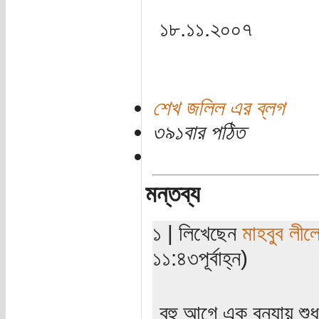
১৮.১১.২০০৭
শেখ জলিল এর ব্লগ
৩৯১বার পঠিত
মন্তব্য
১ | লিখেছেন
মাহবুব লীল
১১:৪৩পূর্বাহ্ন)
বহু আগে এক বন্যায় শুধু 