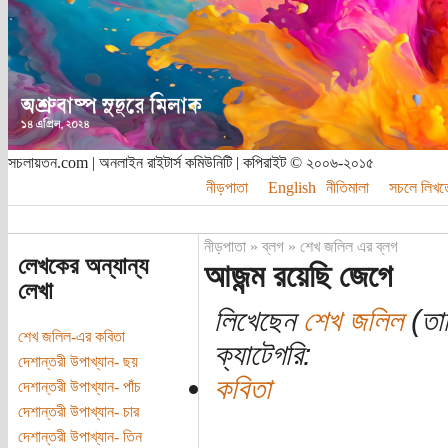
সচলায়তন.com | অনলাইন রাইটার্স কমিউনিটি | কপিরাইট © ২০০৬-২০১৫
নীড়পাতা
English
নীতিমালা
সচলে লিখত
নীড়পাতা
»
ব্লগ
»
শেখ জলিল এর ব্লগ
লেখকের অন্যান্য
আজন্ম রয়েছি জেগে
লেখা
লিখেছেন
শেখ জলিল
(তার
শেখ জলিল-এর কবিতা
ক্যাটেগরি:
দেশান্তরী উপাখ্যান- ছয়
কবিতা
দেশান্তরী উপাখ্যান- পাঁচ
দেশান্তরী উপাখ্যান- চার
দেশান্তরী উপাখ্যান- তিন