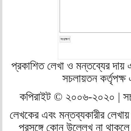
প্রকাশিত লেখা ও মন্তব্যের দায় 
সচলায়তন কর্তৃপক্
কপিরাইট © ২০০৬-২০২০ | সচ
লেখকের এবং মন্তব্যকারীর লেখায়
প্রসঙ্গে কোন উল্লেখ না থাকলে স