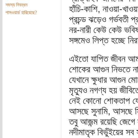
সদস্য নিবন্ধন
হাঁচি-কাশি, নাওয়া-খাওয়
পাসওয়ার্ড হারিয়েছে?
প্রচন্ড ঝড়েও গর্ভবতী প
নর-নারী কেউ কেউ ভবিষ
সঙ্গমেও লিপ্ত হচ্ছে ন
এইতো যাপিত জীবন আম
শোকের আগুন নিভতে ন
যেখানে ক্ষুধার আগুন ম
মৃত্যুও নগণ্য হয় জীবি
নেই কোনো শোকতাপ য
আসছে সুনামি, আসছে 
তবু আজন্ম রয়েছি জেগে
নদীমাতৃক বিভুঁইয়ের সব 