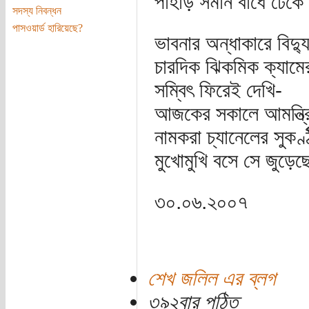
পাহাড় সমান বাঁধে ঢেক
সদস্য নিবন্ধন
পাসওয়ার্ড হারিয়েছে?
ভাবনার অন্ধাকারে বিদ্
চারদিক ঝিকমিক ক্যামে
সম্বিৎ ফিরেই দেখি-
আজকের সকালে আমন্ত্
নামকরা চ্যানেলের সুকণ্
মুখোমুখি বসে সে জুড়ে
৩০.০৬.২০০৭
শেখ জলিল এর ব্লগ
৩৯২বার পঠিত