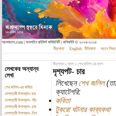
সচলায়তন.com | অনলাইন রাইটার্স কমিউনিটি | কপিরাইট © ২০০৬-২০১৫
নীড়পাতা
English
নীতিমালা
সচলে লিখত
নীড়পাতা
»
ব্লগ
»
শেখ জলিল এর ব্লগ
লেখকের অন্যান্য
দৃশ্যপট- চার
লেখা
লিখেছেন
শেখ জলিল
(তার
শেখ জলিল-এর কবিতা
ক্যাটেগরি:
দেশান্তরী উপাখ্যান- ছয়
কবিতা
দেশান্তরী উপাখ্যান- পাঁচ
দেশান্তরী উপাখ্যান- চার
টুকরো ঘটনার কাব্যকথা
দেশান্তরী উপাখ্যান- তিন