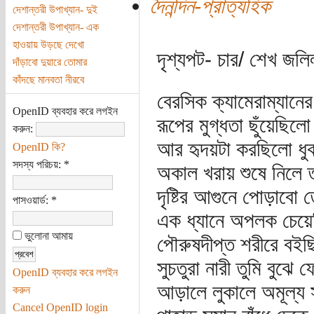
দৈনন্দিন-প্রাত্যহিক
দেশান্তরী উপাখ্যান- দুই
দেশান্তরী উপাখ্যান- এক
হাওয়ায় উড়ছে দেখো
দৃশ্যপট- চার/ শেখ জলি
দাঁড়াবো দুয়ারে তোমার
কাঁদছে মানবতা নীরবে
বেরসিক ক্যামেরাম্যানে
OpenID ব্যবহার করে লগইন
রূপের মুগ্ধতা ছুঁয়েছিল
করুন:
আর হৃদয়টা করছিলো ধু
OpenID কি?
সদস্য পরিচয়:
*
অকাল খরায় শুষে নিলে ত
দৃষ্টির আগুনে পোড়াবো 
পাসওয়ার্ড:
*
এক ধ্যানে অপলক চেয়ে
ভুলোনা আমায়
পৌরুষদীপ্ত শরীরে বইছ
সুচতুরা নারী তুমি বুঝে 
OpenID ব্যবহার করে লগইন
আড়ালে লুকালে অমূল্য 
করুন
Cancel OpenID login