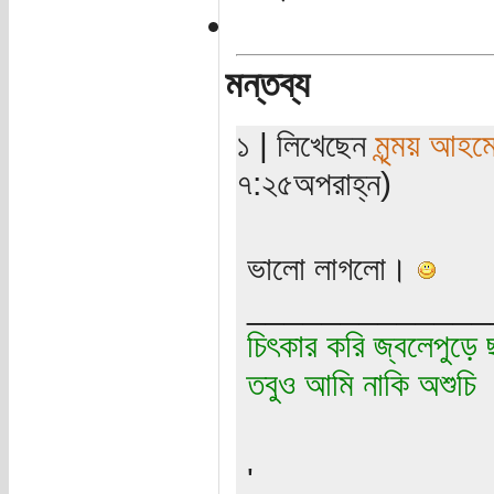
মন্তব্য
১ | লিখেছেন
মৃন্ময় আহম
৭:২৫অপরাহ্ন)
ভালো লাগলো।
_____________
চিৎকার করি জ্বলেপুড়ে 
তবুও আমি নাকি অশুচি
'