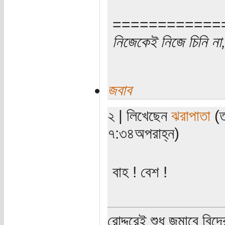
============
নিজেকেই নিজে চিনি না,
জবাব
২ | লিখেছেন
ঝরাপাতা
(ত
৭:৩৪অপরাহ্ন)
বাহ ! বেশ !
রোদ্দুরেই শুধু জন্মাবে ব