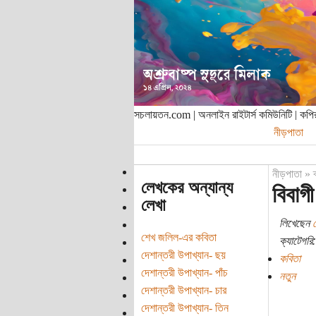
সচলায়তন.com | অনলাইন রাইটার্স কমিউনিটি | ক
নীড়পাতা
নীড়পাতা
»
লেখকের অন্যান্য
বিবাগ
লেখা
লিখেছেন
শেখ জলিল-এর কবিতা
ক্যাটেগরি:
দেশান্তরী উপাখ্যান- ছয়
কবিতা
দেশান্তরী উপাখ্যান- পাঁচ
নতুন
দেশান্তরী উপাখ্যান- চার
দেশান্তরী উপাখ্যান- তিন