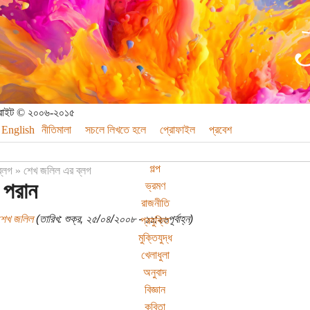
পিরাইট © ২০০৬-২০১৫
English
নীতিমালা
সচলে লিখতে হলে
প্রোফাইল
প্রবেশ
গল্প
ব্লগ
»
শেখ জলিল এর ব্লগ
ী পরান
ভ্রমণ
রাজনীতি
শেখ জলিল
(তারিখ: শুক্র, ২৫/০৪/২০০৮ - ১১:২৬পূর্বাহ্ন)
প্রযুক্তি
মুক্তিযুদ্ধ
খেলাধুলা
অনুবাদ
বিজ্ঞান
কবিতা