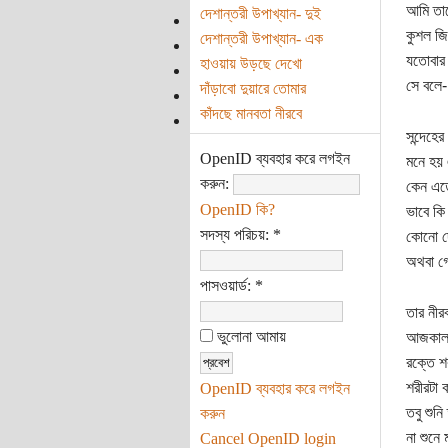
আমি তা
দেশান্তরী উপাখ্যান- দুই
কুশল জি
দেশান্তরী উপাখ্যান- এক
যতোবার 
হাওয়ায় উড়ছে দেখো
সে বলে
দাঁড়াবো দুয়ারে তোমার
কাঁদছে মানবতা নীরবে
সন্দেহে
OpenID ব্যবহার করে লগইন
মনে হয় 
করুন:
কেন এতো
OpenID কি?
ভাবে কি
সদস্য পরিচয়:
*
কোনো দ
অথবা গ
পাসওয়ার্ড:
*
তার নীরব
ভুলোনা আমায়
আজকাল 
রক্তে শ
শরীরটা 
OpenID ব্যবহার করে লগইন
তবু শুনি
করুন
না শুনে
Cancel OpenID login