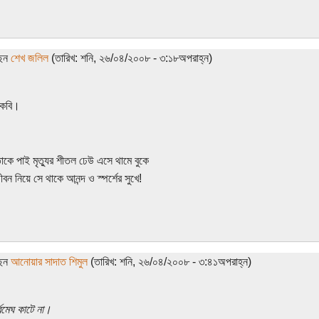
ছেন
শেখ জলিল
(তারিখ: শনি, ২৬/০৪/২০০৮ - ৩:১৮অপরাহ্ন)
 কবি।
াকে পাই মৃত্যুর শীতল ঢেউ এসে থামে বুকে
ন নিয়ে সে থাকে আনন্দ ও স্পর্শের সুখে!
ছেন
আনোয়ার সাদাত শিমুল
(তারিখ: শনি, ২৬/০৪/২০০৮ - ৩:৪১অপরাহ্ন)
্বমেঘ কাটে না।