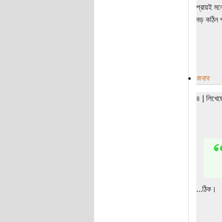
প্রায়ই মন
বড় কঠিন প
জবাব
৪ | লিখে
...ঠিক।