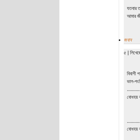
যতবার ত
আমার জীব
জবাব
৫ | লিখে
বিবাগী 
ভাল-পংক
..........
বোধহয় কা
..........
বোধহয় কা