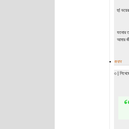
হু! ভয়ে
যতবার ত
আমার জীব
জবাব
৩ | লিখেছ