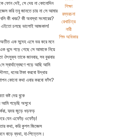
কে ফোন দেই, সে দেয় না কোনোদিন
শিক্ষা
জ্ঞেস করি তবু জানতে চায় না সে আমার
রম্যরচনা
বলি কী খবর? কী অবস্থা সংসারের?
রেখাচিত্র
- এইতো চলছে ভালোই আজকাল!
নারী
শিশু অধিকার
র অতীত এক সন্দেহ এসে ভর করে মনে
এক ধন্দে পড়ে গেছে সে আমাকে নিয়ে
 ঔৎসুক্য তাকে জানবার, সব বুঝবার
 সে স্বার্থান্বেষণে পড়ে আছি আমি
ৌলত, ধনের টাকা করবো উদ্ধার
োপন কোনো কথা এবার করবো ফাঁস?
তা কষ্ট দেয় বুকে
আমি পড়েছি অসুখে
র্করা, হৃদয় জুড়ে ধড়ফড়
করে যেন এফোঁড় ওফোঁড়!
 তার কথা, করি কুশল জিজ্ঞেস
 মনে বাড়ে ব্যথা, হা-পিত্তেস।