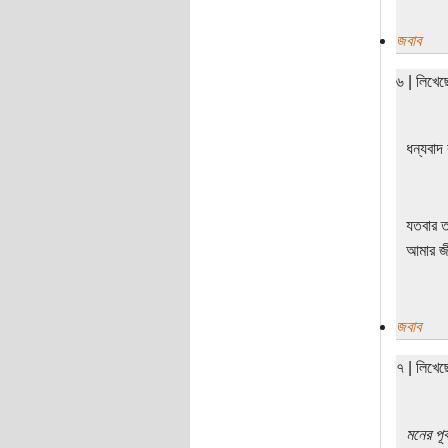
জবাব
৬ | লিখে
ধন্যবাদ
যতবার ত
আমার জীব
জবাব
৭ | লিখে
মনের পূর