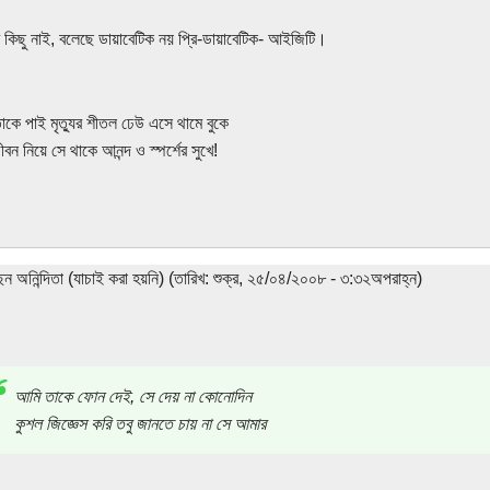
র কিছু নাই, বলেছে ডায়াবেটিক নয় প্রি-ডায়াবেটিক- আইজিটি।
াকে পাই মৃত্যুর শীতল ঢেউ এসে থামে বুকে
ন নিয়ে সে থাকে আনন্দ ও স্পর্শের সুখে!
েন অনিন্দিতা (যাচাই করা হয়নি) (তারিখ: শুক্র, ২৫/০৪/২০০৮ - ৩:৩২অপরাহ্ন)
আমি তাকে ফোন দেই, সে দেয় না কোনোদিন
কুশল জিজ্ঞেস করি তবু জানতে চায় না সে আমার