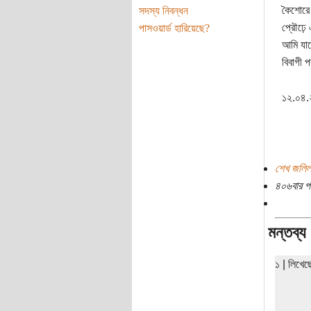
কৈশোরে 
সদস্য নিবন্ধন
প্রৌঢ়ে 
পাসওয়ার্ড হারিয়েছে?
আমি যার
বিবাগী 
১২.০৪
শেখ জলিল
৪০৬বার প
মন্তব্য
১ | লিখে