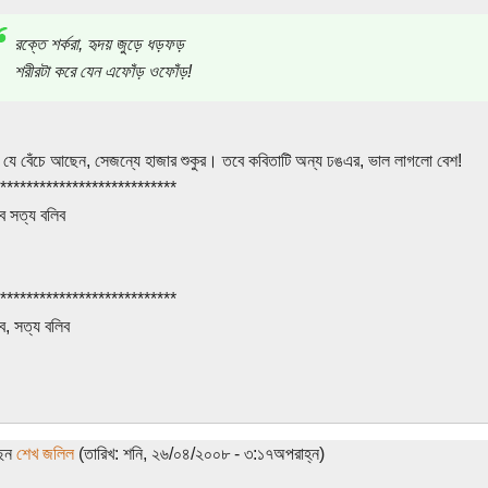
রক্তে শর্করা, হৃদয় জুড়ে ধড়ফড়
শরীরটা করে যেন এফোঁড় ওফোঁড়!
যে বেঁচে আছেন, সেজন্যে হাজার শুকুর। তবে কবিতাটি অন্য ঢঙএর, ভাল লাগলো বেশ!
***************************
িব সত্য বলিব
***************************
ব, সত্য বলিব
ছেন
শেখ জলিল
(তারিখ: শনি, ২৬/০৪/২০০৮ - ৩:১৭অপরাহ্ন)