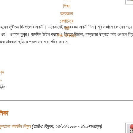
শিক্ষা
রম্যরচনা
রেখাচিত্র
দের সুখীতম দিনগুলোর একটা। একেবারেই অন্যরকম একটা দিন। খুব সকালে ফোনের শব্দে 
নারী
ে ওর। ওপাশে নুপুর। জন্মদিন উইশ করছে। শীতের বিছানা, কম্বলের উষ্ণতা আর ওপাশে প্রি
শিশু অধিকার
এক মাদকতা ছড়িয়ে পড়ল ওর সারা শরীর আর ম...
ব্য
..
ঠিত
লিকা
ুলতানা পারভীন শিমুল
(তারিখ: বিষ্যুদ, ২৪/০১/২০০৮ - ৩:০৮অপরাহ্ন)