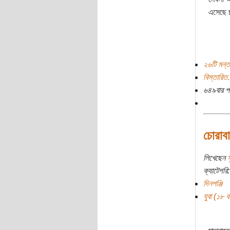
এসেছে চ
২৬টি মন্ত
বিস্তারিত.
৬৪৯বার প
চোরাবা
লিখেছেন
স
ক্যাটেগরি:
দিনপঞ্জি
যুবা (১৮ বছ