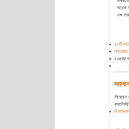
মাঝরাতে
অচেনা 
এবং তার
৪৪টি মন্ত
বিস্তারিত.
৫৩৬বার প
সমাধা
লিখেছেন
স
ক্যাটেগরি:
চিন্তাভাবন