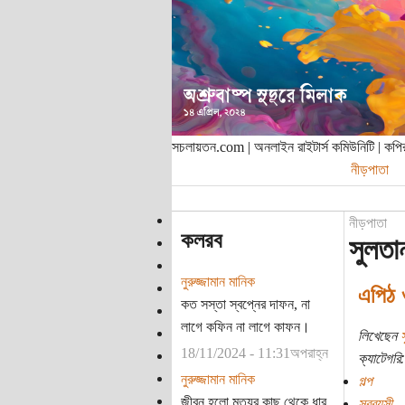
সচলায়তন.com | অনলাইন রাইটার্স কমিউনিটি | ক
নীড়পাতা
নীড়পাতা
কলরব
সুলতা
নুরুজ্জামান মানিক
এপিঠ 
কত সস্তা স্বপ্নের দাফন, না
লাগে কফিন না লাগে কাফন।
লিখেছেন
স
18/11/2024 - 11:31অপরাহ্ন
ক্যাটেগরি:
নুরুজ্জামান মানিক
গল্প
জীবন হলো মৃত্যুর কাছ থেকে ধার
সববয়সী