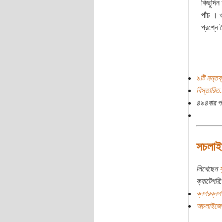
কিছুদিন
পাঁচ । 
প্রশ্নে 
৯টি মন্তব্
বিস্তারিত.
৪৯৪বার প
সচলা
লিখেছেন
স
ক্যাটেগরি:
ব্লগরব্লগ
অচলাইজে