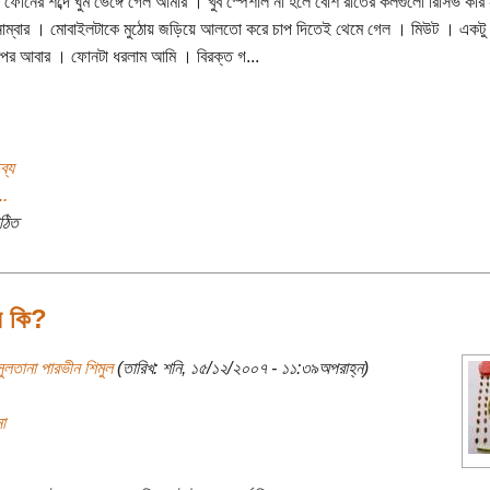
 ফোনের শব্দে ঘুম ভেঙ্গে গেল আমার । খুব স্পেশাল না হলে বেশি রাতের কলগুলো রিসিভ কর
নাম্বার । মোবাইলটাকে মুঠোয় জড়িয়ে আলতো করে চাপ দিতেই থেমে গেল । মিউট । একটু
পর আবার । ফোনটা ধরলাম আমি । বিরক্ত গ...
ব্য
..
ঠিত
ন কি?
ুলতানা পারভীন শিমুল
(তারিখ: শনি, ১৫/১২/২০০৭ - ১১:৩৯অপরাহ্ন)
া