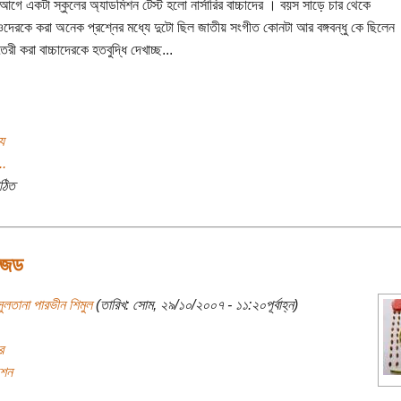
 আগে একটা স্কুলের অ্যাডমিশন টেস্ট হলো নার্সারির বাচ্চাদের । বয়স সাড়ে চার থেকে
ওদেরকে করা অনেক প্রশ্নের মধ্যে দুটো ছিল জাতীয় সংগীত কোনটা আর বঙ্গবন্ধু কে ছিলেন
তৈরী করা বাচ্চাদেরকে হতবুদ্ধি দেখাচ্ছ...
য
..
ঠিত
ইজড
ুলতানা পারভীন শিমুল
(তারিখ: সোম, ২৯/১০/২০০৭ - ১১:২০পূর্বাহ্ন)
র
শন