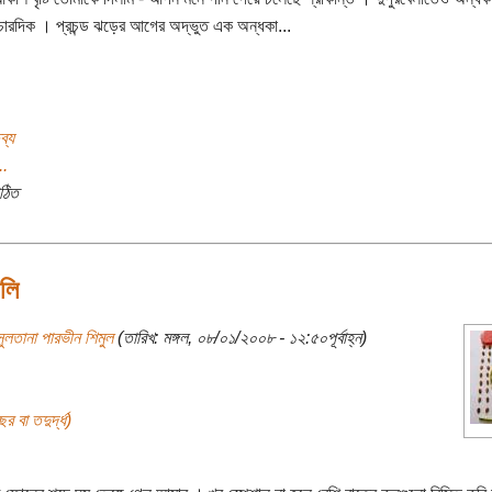
ারদিক । প্রচন্ড ঝড়ের আগের অদ্ভুত এক অন্ধকা...
ব্য
..
ঠিত
লি
ুলতানা পারভীন শিমুল
(তারিখ: মঙ্গল, ০৮/০১/২০০৮ - ১২:৫০পূর্বাহ্ন)
র বা তদুর্দ্ধ)