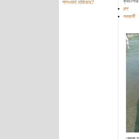
ক্যাটেগরি:
পাসওয়ার্ড হারিয়েছে?
গল্প
সববয়সী
মেঘলা আ