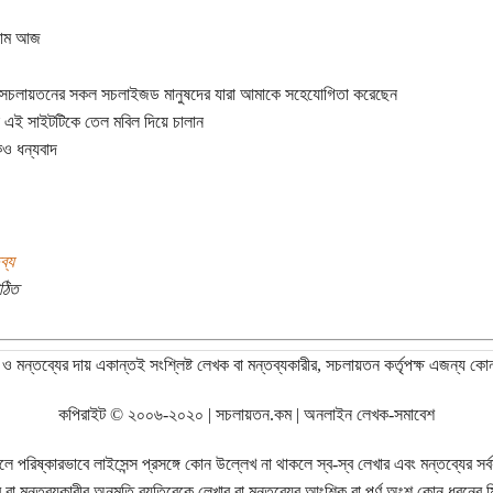
লাম আজ
দ সচলায়তনের সকল সচলাইজড মানুষদের যারা আমাকে সহেযোগিতা করেছেন
 এই সাইটটিকে তেল মবিল দিয়ে চালান
ও ধন্যবাদ
ব্য
ঠিত
ও মন্তব্যের দায় একান্তই সংশ্লিষ্ট লেখক বা মন্তব্যকারীর, সচলায়তন কর্তৃপক্ষ এজন্য কো
কপিরাইট © ২০০৬-২০২০ | সচলায়তন.কম | অনলাইন লেখক-সমাবেশ
রিষ্কারভাবে লাইসেন্স প্রসঙ্গে কোন উল্লেখ না থাকলে স্ব-স্ব লেখার এবং মন্তব্যের সর্বস্ব
বা মন্তব্যকারীর অনুমতি ব্যতিরেকে লেখার বা মন্তব্যের আংশিক বা পূর্ণ অংশ কোন ধরনের মি