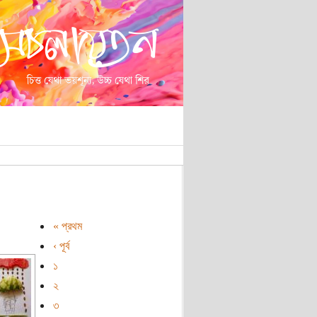
« প্রথম
‹ পূর্ব
১
২
৩