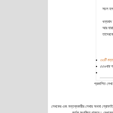
সচল হ
ধন্যবা
আর যারা
তাদেরকে
৩৩টি মন্ত
৫৫৬বার প
প্রকাশিত লেখা 
লেখকের এবং মন্তব্যকারীর লেখায় অথবা প্রোফাইলে প
কর্তৃক সংরক্ষিত থাকবে। লেখকের 