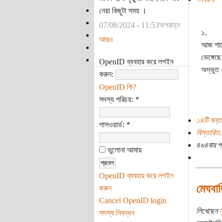
নেয়া কিছুটা সময় ।
07/08/2024 - 11:53অপরাহ্ন
১.
আরও
আজ শাহে
ভেঙ্গেছ
OpenID ব্যবহার করে লগইন
অদ্ভুত 
করুন:
OpenID কি?
সদস্য পরিচয়:
*
১৪টি মন্ত
পাসওয়ার্ড:
*
বিস্তারিত.
৪৬৪বার প
ভুলোনা আমায়
OpenID ব্যবহার করে লগইন
মেঘবা
করুন
Cancel OpenID login
লিখেছেন
স
সদস্য নিবন্ধন