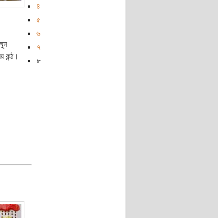
৪
৫
৬
ঘুম
৭
য় কন্ঠ।
৮