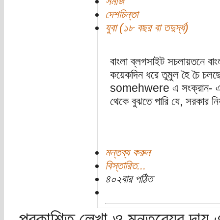
সমাজ
দেশচিন্তা
যুবা (১৮ বছর বা তদুর্দ্ধ)
বাংলা ব্লগসাইট সচলায়তনে বাং
কয়েকদিন ধরে তুমুল হৈ চৈ চল
somehwere এ সংক্রান- একটি
থেকে বুঝতে পারি যে, সরকার নিয়ন্
মন্তব্য করুন
বিস্তারিত...
৪০২বার পঠিত
প্রকাশিত লেখা ও মন্তব্যের দায় 