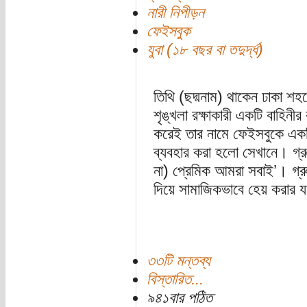
নারী নিপীড়ন
ফেইসবুক
যুবা (১৮ বছর বা তদুর্দ্ধ)
তিথি (ছদ্মনাম) থাকেন ঢাকা শহ
শৃঙ্খলা রক্ষাকারী একটি বাহিন
করেই তার নামে ফেইসবুকে একট
ব্যবহার করা হলো সেখানে। গ্
না) প্রেমিক আমরা সবাই’। গ্রু
দিয়ে সামাজিকভাবে হেয় করার যত
৩৩টি মন্তব্য
বিস্তারিত...
৯৪১বার পঠিত