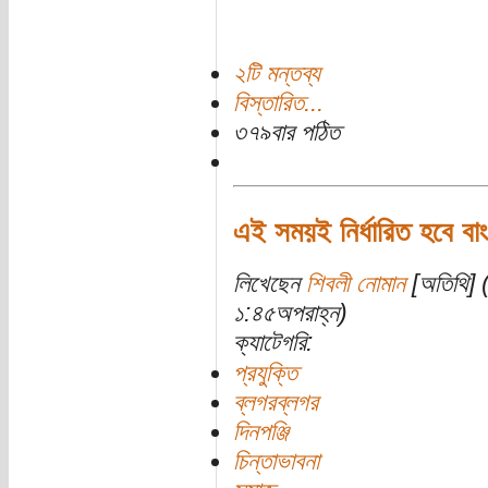
২টি মন্তব্য
বিস্তারিত...
৩৭৯বার পঠিত
এই সময়ই নির্ধারিত হবে বা
লিখেছেন
শিবলী নোমান
[অতিথি] 
১:৪৫অপরাহ্ন)
ক্যাটেগরি:
প্রযুক্তি
ব্লগরব্লগর
দিনপঞ্জি
চিন্তাভাবনা