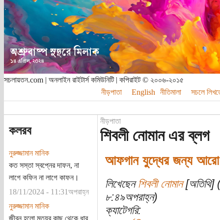
সচলায়তন.com | অনলাইন রাইটার্স কমিউনিটি | কপিরাইট © ২০০৬-২০১৫
নীড়পাতা
English
নীতিমালা
সচলে লিখত
নীড়পাতা
কলরব
শিবলী নোমান এর ব্লগ
নুরুজ্জামান মানিক
আফগান যুদ্ধের জন্য আরো ট
কত সস্তা স্বপ্নের দাফন, না
লাগে কফিন না লাগে কাফন।
লিখেছেন
শিবলী নোমান
[অতিথি] (
18/11/2024 - 11:31অপরাহ্ন
৮:৪৯অপরাহ্ন)
নুরুজ্জামান মানিক
ক্যাটেগরি:
জীবন হলো মৃত্যুর কাছ থেকে ধার