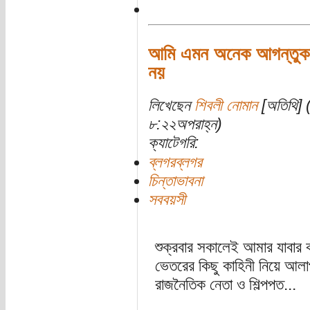
আমি এমন অনেক আগন্তুকক
নয়
লিখেছেন
শিবলী নোমান
[অতিথি] 
৮:২২অপরাহ্ন)
ক্যাটেগরি:
ব্লগরব্লগর
চিন্তাভাবনা
সববয়সী
শুক্রবার সকালেই আমার যাবার ক
ভেতরের কিছু কাহিনী নিয়ে আল
রাজনৈতিক নেতা ও শিল্পপত...