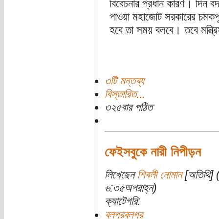
বিবেচনার প্রধান কারণ। দিন বদ
পাওয়া মহাজোট সরকারের চমকপূর্ণ
হবে তা সময় বলবে। তবে মন্ত্রি
৩টি মন্তব্য
বিস্তারিত...
৩২৫বার পঠিত
ফেইসবুকে নারী নিপীড়ন
লিখেছেন
শিবলী নোমান
[অতিথি] 
৬:৩৫অপরাহ্ন)
ক্যাটেগরি:
ব্লগরব্লগর