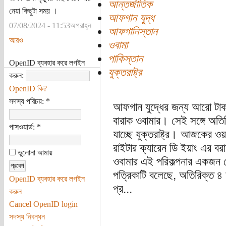
আন্তর্জাতিক
নেয়া কিছুটা সময় ।
আফগান যুদ্ধ
07/08/2024 - 11:53অপরাহ্ন
আফগানিস্তান
আরও
ওবামা
পাকিস্তান
OpenID ব্যবহার করে লগইন
যুক্তরাষ্ট্র
করুন:
OpenID কি?
সদস্য পরিচয়:
*
আফগান যুদ্ধের জন্য আরো টাকা ঢা
বারাক ওবামার। সেই সঙ্গে অতি
পাসওয়ার্ড:
*
যাচ্ছে যুক্তরাষ্ট্র। আজকের ও
রাইটার ক্যারেন ডি ইয়াং এর ব
ভুলোনা আমায়
ওবামার এই পরিকল্পনার একজন জ্যে
পত্রিকাটি বলেছে, অতিরিক্ত ৪
OpenID ব্যবহার করে লগইন
প্র...
করুন
Cancel OpenID login
সদস্য নিবন্ধন