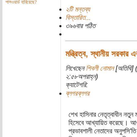
পাসওয়ার্ড হারিয়েছে?
২টি মন্তব্য
বিস্তারিত...
৩৯৬বার পঠিত
মন্ত্রিত্ব, স্থানীয় সরকার
লিখেছেন
শিবলী নোমান
[অতিথি] (
২:৫৮অপরাহ্ন)
ক্যাটেগরি:
ব্লগরব্লগর
শেখ হাসিনার নেতৃত্বাধীন নতুন
হিসেবে আখ্যায়িত করেছে। আও
প্রভাবশালী নেতাদের অনুপসি'