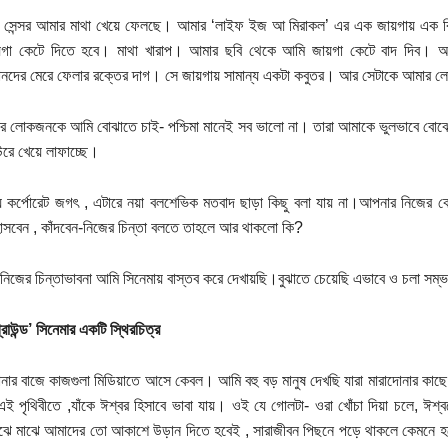
টিশ সেন্সর আমার মাথা খেয়ে ফেলছে। আমার ‘লাইফ ইজ আ মিরাকল’ এর এক জায়গায় এক 
গা কেটে দিতে হবে। মাথা খারাপ। আমার ছবি থেকে আমি জায়গা কেটে বাদ দিব। 
নদের মেরে ফেলার রক্তের দাগ। সে জায়গায় সামান্য একটা কবুতর। আর সেটাকে আমার ল
িয়ার লোকজনকে আমি বোঝাতে চাই- পশ্চিমা মানেই সব ভালো না। তারা আমাকে ভুলভাবে বোঝে
রে খেয়ে লাফাচ্ছে।
ে কর্পোরেট জগৎ , এটারে নয়া বলশেভিক মতবাদ ছাড়া কিছু বলা যায় না।আপনার নিজের
সবেন , কাঁদবেন-নিজের চিন্তা বলতে তাহলে আর থাকলো কি?
নিজের চিন্তাভাবনা আমি সিনেমায় বাস্তব করে দেখায়ছি।বুঝাতে চেয়েছি এভাবে ও চলা স
্রাউন্ড’ সিনেমার একটি স্থিরচিত্র
োনার বাজে কাজগুলা মিডিয়াতে আসে কেবল। আমি বহু বড় মানুষ দেখছি যারা মারাদোনার কাছে 
ই পৃথিবীতে ,যাঁকে ঈশ্বর হিসাবে ভাবা যায়। ওই যে গোলটা- ওরা খোঁচা দিয়া চলে, ঈশ
ঝে মাঝে আমাদের তো আকাশে উড়ান দিতে হবেই , সারাজীবন পিছনে পড়ে থাকলে কেমনে হ