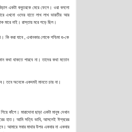
বিড়াল একটা কবুতরকে মেরে ফেলে। ওরা বললো
আরে এখনো ওদের হাতে লাখ লাখ ভারতীয় আর
োক মারে নাই। রাস্তায় মরে পড়ে ছিল।
। কি করা যাবে , এখানকার লোকে পশ্চিমা গু-কে
 কোন কথা থাকতে পারবে না। তাদের কথা মতোন
ম্ভব। তবে অনেকে একদমই মানতে চায় না।
গিয়ে কাঁপে। মারাদোনা ছাড়া একটা মানুষ দেখান
্বরের হাত। আমি সত্যি ভাবি, আসলেই ঈশ্বরের
বে। আমারে সবার মাথার উপর একবার না একবার