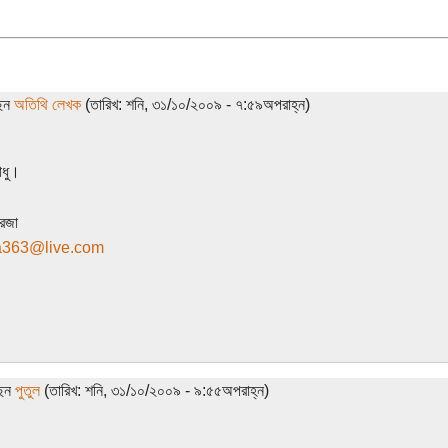
ছেন
অতিথি লেখক
(তারিখ: শনি, ৩১/১০/২০০৯ - ৭:৫৯অপরাহ্ন)
াধু।
েজা
a363@live.com
ছেন
পুতুল
(তারিখ: শনি, ৩১/১০/২০০৯ - ৯:৫৫অপরাহ্ন)