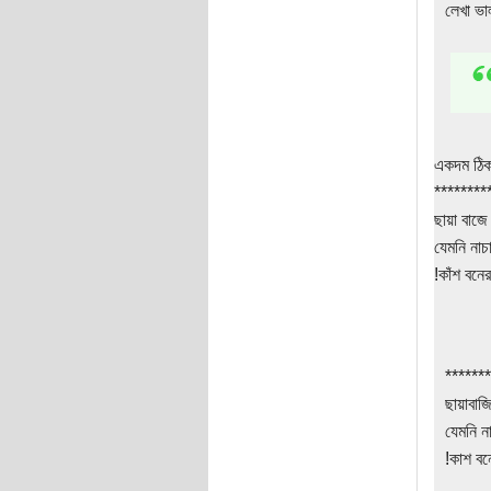
লেখা ভ
একদম ঠি
********
ছায়া বাজে 
যেমনি নাচ
!কাঁশ বনের
*******
ছায়াবাজি
যেমনি ন
!কাশ বন