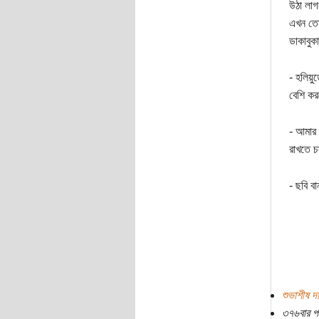
উঠা লাগ
এখন তো 
ডাকাবুক
- হলিয়ু
বেশি কর
- আমার 
রাখতে 
- ছবি ব
শুভাশীষ দ
৩৭৬বার প