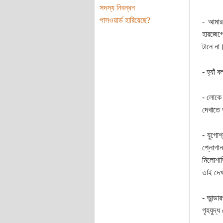
সদস্য নিবন্ধন
পাসওয়ার্ড হারিয়েছে?
- আমার 
হারজেগো
টানে না
- হ্যাঁ
- লোকে 
দেখাতে 
- যুগোশ
শ্লোগান
মিলোশাভ
তাই দেখ
- আন্ডা
গৃহযুদ্