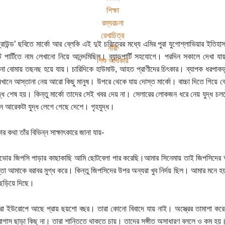
শিক্ষা
রম্যরচনা
রেখাচিত্র
গ্রাউন্ড’ ছবিতে মার্কো আর ব্লেকি এই দুই চরিত্রের মধ্যে এমির পুরা যুগোশ্লাভিয়ার ইতিহা
নারী
স্ট পার্টিতে নাম লেখানো নিয়ে আনন্দমিছিল। ব্যান্ডপার্টি সহযোগে। পরদিন সকালে দেখা 
শিশু অধিকার
ানা বোমায় তছনছ হয়ে যায়। চারিদিকে হাউমাউ, আহত প্রাণীদের চিৎকার। ব্যাপক ধরপা
েখানে আস্তানা নেয় আরো কিছু মানুষ। উপরে থেকে যায় দোস্ত মার্কো। বাচ্চা দিতে গিয়ে ব
ুদ্ধ শেষ হয়। কিন্তু মার্কো তাদের সেই খবর দেয় না। সেলারের লোকজন ধরে নেয় যুদ্ধ চ
 আরেকটা যুদ্ধ লেগে গেছে দেশে। গৃহযুদ্ধ।
কার কথা তাঁর বিভিন্ন সাক্ষাৎকারে জানা যায়-
েভোর জিপসি পাড়ার কাছাকাছি আমি ছোটবেলা পার করেছি।আমার সিনেমায় তাই জিপসিদের অ
ন্তা আমাকে বরাবর মুগ্ধ করে। কিন্তু জিপসিদের উপর অন্যরা খুব নির্দয় ছিল। আমার মন
ছড়িয়ে দিছে।
রা ইউরোপে আছে প্রায় ছয়শো বছর। তারা কোনো বিবাদে যায় নাই। অস্ত্রের তামাশা করে 
োগাস ছাড়া কিছু না। তারা শান্তিতে থাকতে চায়। তাদের সঙ্গীত অসাধারণ বললে ও কম হয়