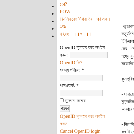
তো?
POW
নিওলিবারেল দিবারাত্রি। পর্ব এক।
‘আন্ডার
১%
কম্যুনি
বহিরঙ্গ ।।।৭।।।
চিড়িয়াখ
OpenID ব্যবহার করে লগইন
নেয় , স
করুন:
মধ্যে য
OpenID কি?
ততোদিনে
সদস্য পরিচয়:
*
কুস্তুরি
পাসওয়ার্ড:
*
- সারায়
ভুলোনা আমায়
মুক্তচি
আকারে 
OpenID ব্যবহার করে লগইন
করুন
- জিপসি
Cancel OpenID login
কথাটা ব