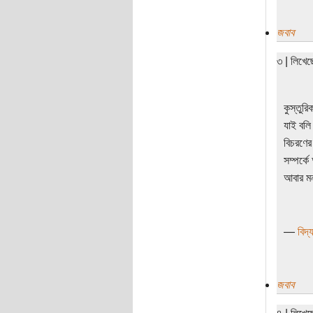
জবাব
৩ | লিখে
কুস্তুর
যাই বলি
বিচরণের
সম্পর্ক
আবার মন
—
বিদ্য
জবাব