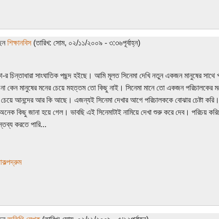
ছেন
শিক্ষানবিস
(তারিখ: সোম, ০২/১১/২০০৯ - ৩:৩৬পূর্বাহ্ন)
িকা-র চিন্তাধারা সাংঘাতিক পছন্দ হইছে। আমি মূলত সিনেমা দেখি নতুন একজন মানুষের সাথ
 না কেন মানুষের মনের চেয়ে মহত্তম তো কিছু নাই। সিনেমা মানে তো একজন পরিচালকে
 চেয়ে আনন্দের আর কি আছে। এজন্যই সিনেমা দেখার আগে পরিচালককে বোঝার চেষ্টা করি।
ে অনেক কিছু জানা হয়ে গেল। ভাবছি এই সিনেমাটাই নামিয়ে দেখা শুরু করে দেব। পরিচয় কর
্তব্য করতে পারি...
াকল্পদ্রুম