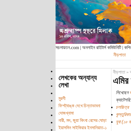
সচলায়তন.com | অনলাইন রাইটার্স কমিউনিটি | ক
নীড়পাতা
নীড়পাতা
»
লেখকের অন্যান্য
এমির ক
লেখা
লিখেছেন
শ
মুরগী
ক্যাটেগরি:
ফিশট্যাঙ্ক দেখে চিন্তাভাবনা
চলচ্চিত্র
দোজখ্‌নামা
কুস্তুরিকা
নারী, মদ, জুয়া কিংবা রেসের ঘোড়া
যুবা (১৮ বছ
ইয়াসমিন সাইকিয়ার ইনসানিয়াত-১