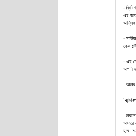
- ব্রি
এই জায়
আফ্রিকা
- সার্ভ
কেক ঠাউ
- এই য
আপনি হা
- আমার 
‘আন্ডারগ
- মারাদ
আমারে এ
হাত।মা