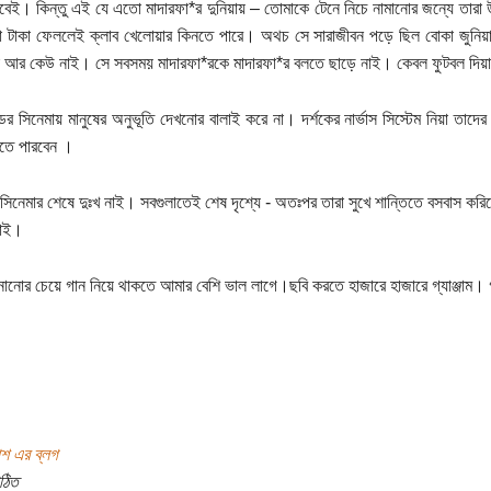
বেই। কিন্তু এই যে এতো মাদারফা*র দুনিয়ায় – তোমাকে টেনে নিচে নামানোর জন্যে তার
টাকা ফেললেই ক্লাব খেলোয়ার কিনতে পারে। অথচ সে সারাজীবন পড়ে ছিল বোকা জুনিয়ার্সে
া আর কেউ নাই। সে সবসময় মাদারফা*রকে মাদারফা*র বলতে ছাড়ে নাই। কেবল ফুটবল দিয়া 
ডের সিনেমায় মানুষের অনুভূতি দেখনোর বালাই করে না। দর্শকের নার্ভাস সিস্টেম নিয়া তাদে
তে পারবেন ।
সিনেমার শেষে দুঃখ নাই। সবগুলাতেই শেষ দৃশ্যে - অতঃপর তারা সুখে শান্তিতে বসবাস করি
চাই।
ানানোর চেয়ে গান নিয়ে থাকতে আমার বেশি ভাল লাগে।ছবি করতে হাজারে হাজারে গ্যাঞ্জাম
াশ এর ব্লগ
ঠিত