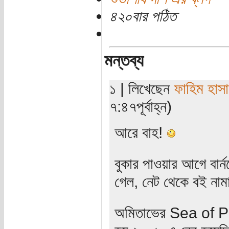
৪২০বার পঠিত
মন্তব্য
১ | লিখেছেন
ফাহিম হাস
৭:৪৭পূর্বাহ্ন)
আরে বাহ!
বুকার পাওয়ার আগে বার্
গেল, নেট থেকে বই নাম
অমিতাভের Sea of P