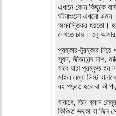
এখানে কোন কিছুকে বাড়
ঘটনাগুলো এখনো এমন। উ
অস্বস্তিকর হয়তো। হয়
দেখতে চায়। তবু আমার
পুরষ্কার-টুরষ্কার নিয়ে
স্যুন, জীবনানন্দ দাশ, ম
যাবে যারা পুরষ্কৃত হ
মাইল লম্বা লিস্ট বানা
বই পড়তে হবে বা কী প
যাকগে, তিন গ্লাস লেবু
কিঞ্চিত ভদ্‌কা বা জিন