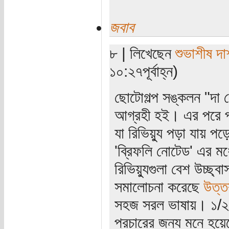
জবাব
৮ | লিখেছেন
শুভাশীষ দা
১০:২৭পূর্বাহ্ন)
ছোটোগল্প সঙ্কলন "দা ল
আগ্রহী হই। এর পরে পড়ি
যা রিভিয়্যু পড়া যায় প
'ব্রিফলি নোটেড' এর মধ
রিভিয়্যুগুলা বেশ উচ্ছ্
সমালোচনা করেছে
উত্ত
সহজ সরল ভাষায়। ১/২ 
প্রচারের জন্য মনে হয়ে