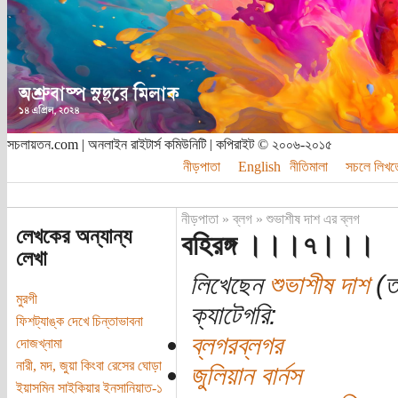
সচলায়তন.com | অনলাইন রাইটার্স কমিউনিটি | কপিরাইট © ২০০৬-২০১৫
নীড়পাতা
English
নীতিমালা
সচলে লিখত
নীড়পাতা
»
ব্লগ
»
শুভাশীষ দাশ এর ব্লগ
লেখকের অন্যান্য
বহিরঙ্গ ।।।৭।।।
লেখা
লিখেছেন
শুভাশীষ দাশ
(তা
মুরগী
ক্যাটেগরি:
ফিশট্যাঙ্ক দেখে চিন্তাভাবনা
ব্লগরব্লগর
দোজখ্‌নামা
নারী, মদ, জুয়া কিংবা রেসের ঘোড়া
জুলিয়ান বার্নস
ইয়াসমিন সাইকিয়ার ইনসানিয়াত-১