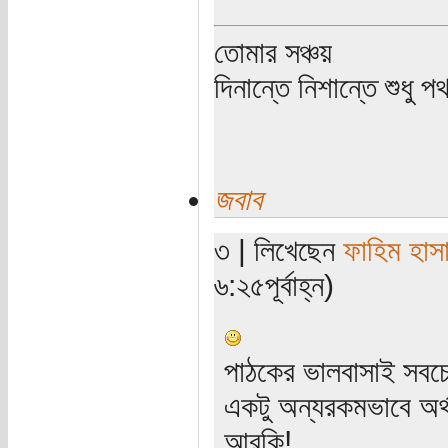
তোমার সঞ্চয়
দিনান্তে নিশান্তে শুধু 
জবাব
৩ | লিখেছেন
ফাহিম হাস
৬:২৫পূর্বাহ্ন)
পাঠকের ভালবাসাই সবচেয়
একটু অন্যরকমভাবে অর্
আরকি!