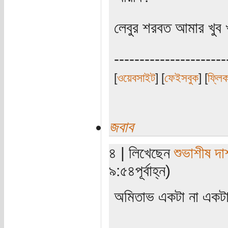
লেবুর শরবত আমার খুব খ
----------------------
[
ওয়েবসাইট
] [
ফেইসবুক
] [
ফ্লি
জবাব
৪ | লিখেছেন
শুভাশীষ দা
৯:৫৪পূর্বাহ্ন)
অমিতাভ একটা না একট