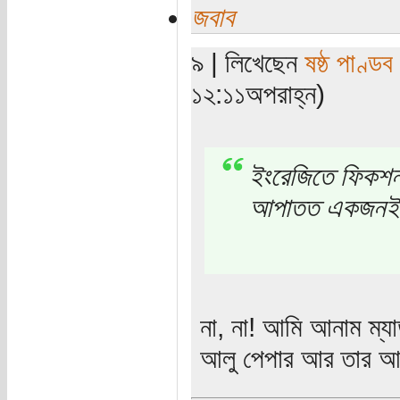
জবাব
৯ | লিখেছেন
ষষ্ঠ পাণ্ডব
১২:১১অপরাহ্ন)
ইংরেজিতে ফিকশন
আপাতত একজনই।
না, না! আমি আনাম ম্যা
আলু পেপার আর তার আং