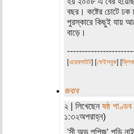
হয় ২০০৮ এ বের হয়েছি
বছর। কষ্টের চোটে ঢক 
পুরস্কারে কিছুই যায় আ
বাড়ে।
----------------------
[
ওয়েবসাইট
] [
ফেইসবুক
] [
ফ্লি
জবাব
২ | লিখেছেন
ষষ্ঠ পাণ্ডব
১:৩২অপরাহ্ন)
'সী অভ পপিজ' পড়ি না