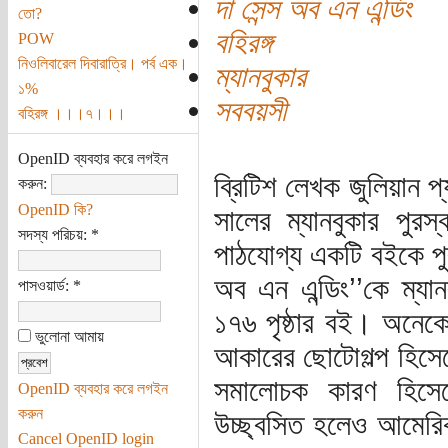
দা সেন্স অব এন এন্ডিং
তো?
বহিরঙ্গ
POW
নিওলিবারেল দিবারাত্রি। পর্ব এক।
ম্যানবুকার
১%
সববয়সী
বহিরঙ্গ ।।।৭।।।
OpenID ব্যবহার করে লগইন
ব্রিটিশ লেখক জুলিয়ান প্
করুন:
OpenID কি?
সালের ম্যানবুকার পুর
সদস্য পরিচয়:
*
পাঠযোগ্য একটি বইকে পুর
অব এন এন্ডিং’’কে ম্যা
পাসওয়ার্ড:
*
১৭৬ পৃষ্ঠার বই। অনেক
ভুলোনা আমায়
আকারের ছোটোগল্প হিসে
সমালোচক কারণ হিসে
OpenID ব্যবহার করে লগইন
করুন
উচ্ছ্বসিত হলেও আমেরিক
Cancel OpenID login