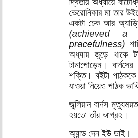
দ্বিতীয় অধ্যায়ে ষাটো
ভেরোনিকার মা তার উইল
একটা চেক আর অ্যাড্র
(achieved a 
pracefulness)
শান
অধ্যায় জুড়ে থাকে 
টানাপোড়েন। বার্নসের 
শক্তি। বইটা পাঠককে ভ
যাওয়া নিয়েও পাঠক ভা
জুলিয়ান বার্নস মৃত্যু
হয়তো তাঁর আগ্রহ।
অ্যান্ড দেন ইউ ডাই।