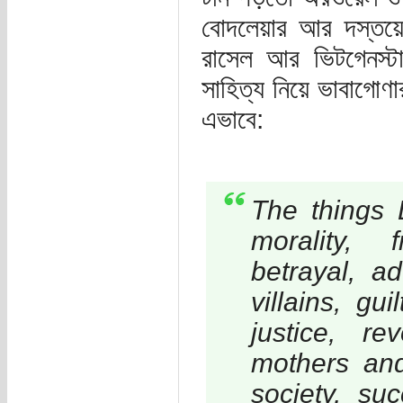
বোদলেয়ার আর দস্তয়েভ
রাসেল আর ভিটগেনস্ট
সাহিত্য নিয়ে ভাবাগোণ
এভাবে:
The things L
morality, f
betrayal, a
villains, gu
justice, re
mothers and
society, su