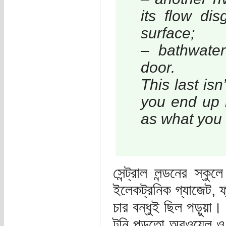
its flow dis
surface;
– bathwate
door.
This last is
you end up 
as what you
সেন্ট্রাল লন্ডনের স
ইলেকট্রনিক গ্যাজেট, 
চার বন্ধুই ছিল পড়ুয়া
টনি পড়তো অরওয়েল ও অ