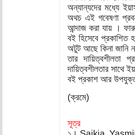
অন্যান্যদের মধ্যে ই
অথচ এই গবেষণা প্রবন্
আন্দাজ করা যায় । ফা
বই হিসেবে প্রকাশিত 
অটুট আছে কিনা জানি ন
তার দায়িত্বশীলতা প
দায়িত্বশীলতার সাথে ইয়
বই প্রকাশ আর উপযুক্ত
(ক্রমে)
সূত্র
১। Saikia, Yasm