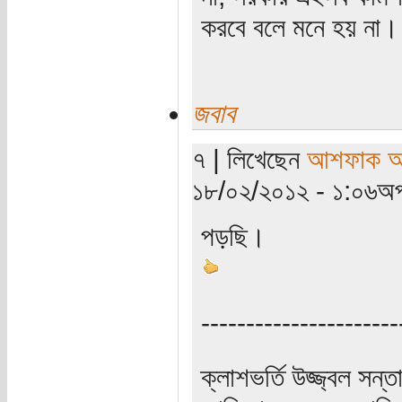
করবে বলে মনে হয় না।
জবাব
৭ | লিখেছেন
আশফাক আ
১৮/০২/২০১২ - ১:০৬অপ
পড়ছি।
----------------------
ক্লাশভর্তি উজ্জ্বল সন