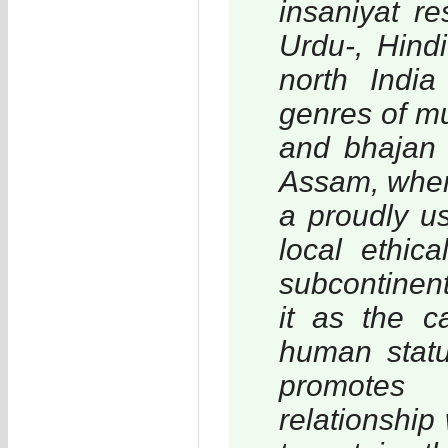
insaniyat r
Urdu-, Hind
north India
genres of mu
and bhajan 
Assam, where
a proudly u
local ethic
subcontinent
it as the c
human statu
promotes 
relationship