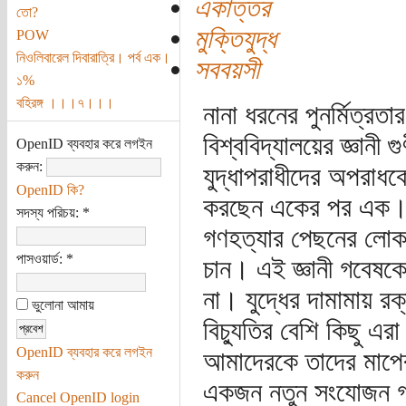
একাত্তর
তো?
মুক্তিযুদ্ধ
POW
নিওলিবারেল দিবারাত্রি। পর্ব এক।
সববয়সী
১%
বহিরঙ্গ ।।।৭।।।
নানা ধরনের পুনর্মিত্রতার
বিশ্ববিদ্যালয়ের জ্ঞানী
OpenID ব্যবহার করে লগইন
করুন:
যুদ্ধাপরাধীদের অপরাধক
OpenID কি?
করছেন একের পর এক। তার
সদস্য পরিচয়:
*
গণহত্যার পেছনের লোক
পাসওয়ার্ড:
*
চান। এই জ্ঞানী গবেষকের
না। যুদ্ধের দামামায় রক
ভুলোনা আমায়
বিচ্যুতির বেশি কিছু এ
OpenID ব্যবহার করে লগইন
আমাদেরকে তাদের মাপে
করুন
একজন নতুন সংযোজন গ
Cancel OpenID login