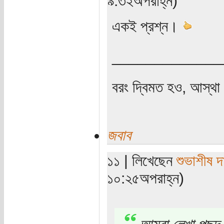
৯:৩২অপরাহ্ন)
একই প্রশ্ন।
_____________
বরং দ্বিমত হও, আস্থা 
জবাব
১১ | লিখেছেন
শুভাশীষ দ
১০:২৫অপরাহ্ন)
আমরা লেখা পছন্দ