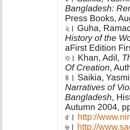
Bangladesh: Re
Press Books, Au
২। Guha, Rama
History of the W
aFirst Edition Fir
৩। Khan, Adil,
Th
Of Creation
, Au
৪। Saikia, Yasm
Narratives of Vi
Bangladesh
, Hi
Autumn 2004, pp
৫।
http://www.n
৬।
http://www.s