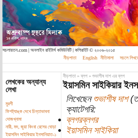
সচলায়তন.com | অনলাইন রাইটার্স কমিউনিটি | কপিরাইট © ২০০৬-২০১৫
নীড়পাতা
English
নীতিমালা
সচলে লিখত
নীড়পাতা
»
ব্লগ
»
শুভাশীষ দাশ এর ব্লগ
লেখকের অন্যান্য
ইয়াসমিন সাইকিয়ার ইনস
লেখা
লিখেছেন
শুভাশীষ দাশ
(তা
মুরগী
ক্যাটেগরি:
ফিশট্যাঙ্ক দেখে চিন্তাভাবনা
ব্লগরব্লগর
দোজখ্‌নামা
নারী, মদ, জুয়া কিংবা রেসের ঘোড়া
ইয়াসমিন সাইকিয়া
ইয়াসমিন সাইকিয়ার ইনসানিয়াত-১