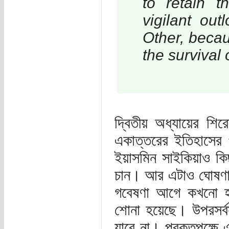
to retain t
vigilant ou
Other, becaus
the survival o
দ্বিতীয় অধ্যায়ের শি
একাত্তরের ইতিহাসের প
ইয়াসমিন সাইকিয়াও কি
চান। আর এটাও ঘোষণা 
গবেষণা আগে কখনো হয়
শোনা হয়েছে। উপরসর্ব
যাবে না। প্রকৃতপক্ষে 