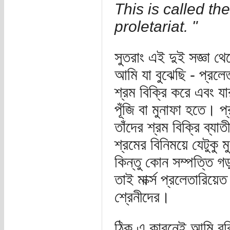
This is called the
proletariat. "
সুতরাং এই দুই সজ্ঞা থ
আমি যা বুঝেছি - প্রলে
শ্রম বিক্রি করে এবং যা
পূঁজি বা মুনাফা হতে। 
তাঁদের শ্রম বিক্রি ব্
শ্রমের বিনিময়ে যেটুকু 
কিন্তু কোন সম্পত্তি গড়
তাই মার্ক্স প্রলেতারিয়
শ্রেনীদের।
ঠিক এ কারনেই আমি বু