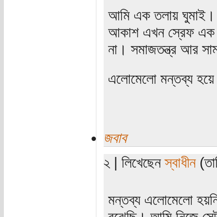
আমি এক তলায় ঘুমাই।
আকাশ এখন স্রেফ এক 
না। সমাজতন্ত্র আর স
এলোমেলো মন্তব্য হয়ে
জবাব
২ | লিখেছেন
স্বাধীন
(তা
মন্তব্য এলোমেলো হয়নি
বুঝেছি। আমি নিজে সে