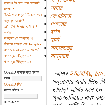
ব্যবস্থা কি হতে পারে আরেকটি
সমাজ
সমাধান?
দেশচিন্তা
ডিরেক্ট ডেমোক্রেসী কি হতে পারে
সম্ভাব্য সমাধান?
গণতন্ত্র
তাই তিনি নিরাকার, তাই তিনি
দর্শন
অসীম...
মার্ক্স
অভিনন্দন হে মিশরবাসীগণ
জীবনের উদ্দেশ্য এবং Inception
সমাজতন্ত্র
গণতন্ত্রের ইতিবৃত্ত - শেষ পর্ব
সাম্যবাদ
গণতন্ত্রের ইতিবৃত্ত - ৩
গণতন্ত্রের ইতিবৃত্ত - ২
[
আমার
ইউটোপিয়, বৈজ্ঞা
OpenID ব্যবহার করে লগইন
করুন:
মন্তব্যের জবাব দিতে 
OpenID কি?
তাছাড়া আমার মনে হল 
সদস্য পরিচয়:
*
প্রলেতারিয়েত এবং কাদ
পাসওয়ার্ড:
*