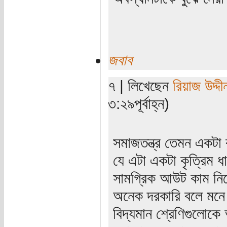
জবাব
৭ | লিখেছেন
রিয়াজ উদ্দী
৩:২৯পূর্বাহ্ন)
সমাজতন্ত্র তেমন একটা 
যে এটা একটা কৃত্রিম 
সামগ্রিক আউট কাম নি
অনেক দরকারি বলে মনে 
বিদ্যমান শ্রেণিগুলোক