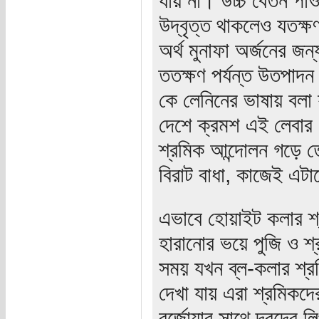
উদ্বৃত্ত থাকলেও যতক্ষণ
অর্থ মুনাফা অর্জনের জন
ততক্ষণ পর্যন্ত উতপাদন 
কে লেনিনের ভাষায় বলা 
দেশে ক্রমশ এই লেবার এ
শ্রমিক আন্দোলন গড়ে তো
বিরাট বাধা, কাজেই এটা
এভাবে হোয়াইট কলার শ্
হারানোর ভয়ে পুজি ও শ্র
সময় যখন ব্ল-কলার শ্
দেখা যায় এরা শ্রমিকদ
বুর্জোয়ার সাথে দ্বন্