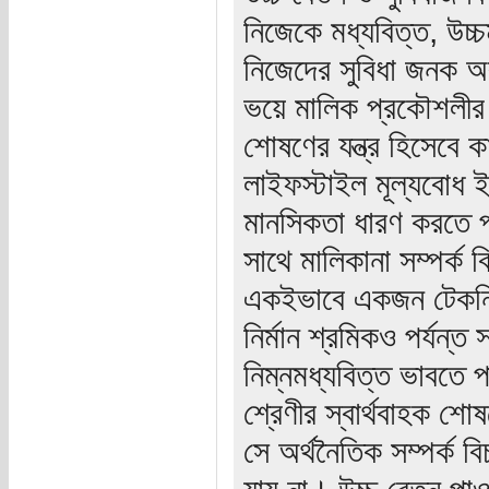
নিজেকে মধ্যবিত্ত, উচ্
নিজেদের সুবিধা জনক অব
ভয়ে মালিক প্রকৌশলীর 
শোষণের যন্ত্র হিসেবে 
লাইফস্টাইল মূল্যবোধ ইত্
মানসিকতা ধারণ করতে প
সাথে মালিকানা সম্পর্ক 
একইভাবে একজন টেকনিশি
নির্মান শ্রমিকও পর্যন্ত
নিম্নমধ্যবিত্ত ভাবতে প
শ্রেণীর স্বার্থবাহক শো
সে অর্থনৈতিক সম্পর্ক বি
যায় না। উচ্চ বেতন পা