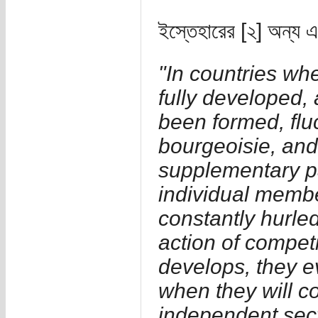
ইস্তেহারের [২] অন্য এ
"In countries wh
fully developed,
been formed, flu
bourgeoisie, and
supplementary pa
individual membe
constantly hurled
action of compet
develops, they 
when they will c
independent sect