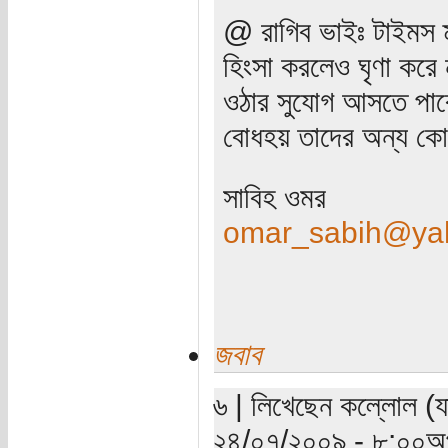
@ রাগিব ভাইঃ টাইমস ম
হিংসা করলেও ঘৃণা করে
ওঠার সুযোগ আসতে পারে
বোধহয় তাদের অন্য কো
সাবিহ ওমর
omar_sabih@ya
জবাব
৬ | লিখেছেন কল্লোল (যা
২৪/০৭/২০০৯ - ৮:০০অপ