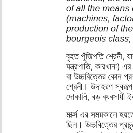
of all the means
(machines, facto
production of th
bourgeois class, 
বৃহত পূঁজিপতি শ্রেনী,
যন্ত্রপাতি, কারখানা) 
বা উচ্চবিত্তের কোন প্র
শ্রেনী। উদাহরণ স্বরূপ
দোকানি, বড় ব্যবসায়ী ই
মার্ক্স এর সময়কালে হয়ত
ছিল। উচ্চবিত্তের প্রচু