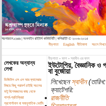
সচলায়তন.com | অনলাইন রাইটার্স কমিউনিটি | কপিরাইট © ২০০৬-২০১৫
নীড়পাতা
English
নীতিমালা
সচলে লিখত
নীড়পাতা
»
ব্লগ
»
স্বাধীন এর ব্লগ
লেখকের অন্যান্য
ইউটোপিয়, বৈজ্ঞানিক ও গ
লেখা
বা বুর্জোয়া
ডিজিটাল এস এল আর ক্যামেরার
লিখেছেন
স্বাধীন
(তারিখ:
বিষয়ে কিছু পরামর্শ চাইছি সচলের
ক্যাটেগরি:
ফটু বিশেষজ্ঞদের কাছ থেকে
রাজনীতি
পার্শ্ব-প্রতিক্রিয়া
প্রপোর্শানাল বা সমানুপাতিক ভোটিং
চিন্তাভাবনা