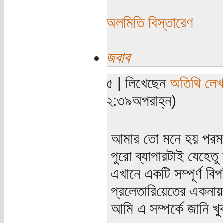
অলমিতি বিস্তারেণ
জবাব
৫ | লিখেছেন
অতিথি লে
২:৩৯অপরাহ্ন)
আমার তো মনে হয় পরমত 
পুরো ব্যাপারটাই যেহেতু 
এখানে একটি সম্পূর্ণ ব
প্রলেতারি‌য়েতের একনায়
আমি এ সম্পর্কে জানি খ