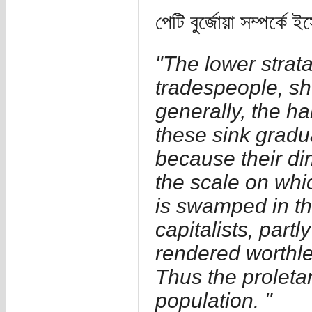
পেটি বুর্জোয়া সম্পর্কে ইস
"The lower strat
tradespeople, s
generally, the h
these sink gradual
because their dim
the scale on whi
is swamped in th
capitalists, partl
rendered worthl
Thus the proletar
population. "