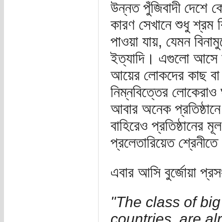
উন্নত পুঁজিবাদী দেশে ক
কারণ সেখানে শুধু শ্র
পাওয়া যায়, যেমন বিনামু
ইত্যাদি। এগুলো আসে জন
আয়ের লোকদের কাছ বা ব্
নিম্নবিত্তের লোকেরাও ঘ
আবার অনেক প্রতিষ্ঠানে 
বাহিরেও প্রতিষ্ঠানের 
প্রলেতারিয়েত শ্রেনীত
এবার আসি বুর্জোয়া প্
"The class of big 
countries, are a