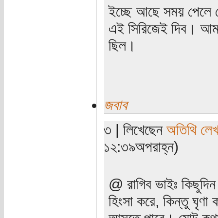
ইচ্ছে আছে সময় পেলে স
এই সিরিজেই দিব। আমার
ছিল।
জবাব
৩ | লিখেছেন
অতিথি লে
১২:৩৯অপরাহ্ন)
@ রাগিব ভাইঃ কিছুদি
হিংসা করে, কিন্তু ঘৃণ
আসতে পারে। মোট কথা ও