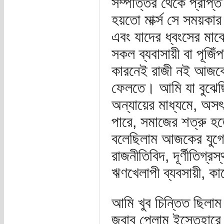
সম্পত্তির থেকে প্রাপ
হয়তো মার্ক্স সে সময়কার
এবং যাদের ধ্বংসের মাঝ
সকল ব্যবাসায়ী বা পূজি
কারনেই রাজী নই আজকের 
ফেলতে। আমি যা বুঝেছি
অন্যায়ের মাধ্যমে, অসৎ 
পারে, সমাজের শত্রু হত
বলেছিলাম আজকের যুগে আম
রাজনীতিবিদ, দূর্ণীতিগ্র
ঋণখেলাপী ব্যবসায়ী, কা
আমি খুব চিন্তিত ছিলা
জবাব পেলাম ইস্তেহারে