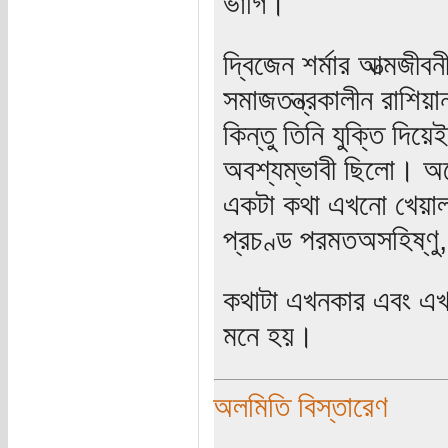
ভাগি।
দ্বিজেন শর্মার আত্মজী
সমাজতন্ত্রকালীন রাশি
কিন্তু তিনি যুক্তি দিয়
অবশ্যম্ভাবী ছিলো। অন
একটা কথা এখনো খেয়াল
প্রচণ্ড পরমতঅসহিষ্ণু,
কথাটা এখনকার এবং এখা
মনে হয়।
অলমিতি বিস্তারেণ