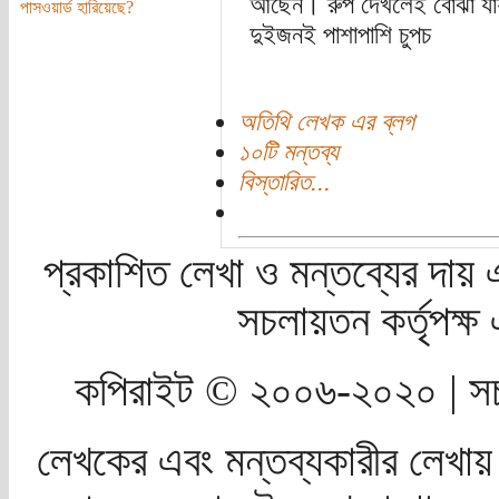
আছেন। রুপ দেখলেই বোঝা যায়,
পাসওয়ার্ড হারিয়েছে?
দুইজনই পাশাপাশি চুপচ
অতিথি লেখক এর ব্লগ
১০টি মন্তব্য
বিস্তারিত...
প্রকাশিত লেখা ও মন্তব্যের দায় 
সচলায়তন কর্তৃপক্
কপিরাইট © ২০০৬-২০২০ | সচ
লেখকের এবং মন্তব্যকারীর লেখায়