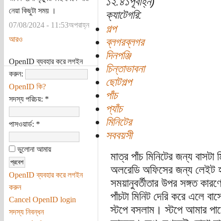
১২:৪১পূর্বাহ্ন)
নেয়া কিছুটা সময় ।
ক্যাটেগরি:
07/08/2024 - 11:53অপরাহ্ন
গল্প
আরও
ব্লগরব্লগর
দিনপঞ্জি
OpenID ব্যবহার করে লগইন
চিন্তাভাবনা
করুন:
ছোটগল্প
OpenID কি?
পাঁচ
সদস্য পরিচয়:
*
প্যাঁচ
মিনিটের
পাসওয়ার্ড:
*
সববয়সী
ভুলোনা আমায়
মাত্র পাঁচ মিনিটের জন্য বাসট
অলরেডি অফিসের জন্য লেইট হ
OpenID ব্যবহার করে লগইন
সময়ানুবর্তীতার উপর সঙ্গত কার
করুন
পাঁচটা মিনিট দেরি করে এলে বা
Cancel OpenID login
স্টপে বসলাম। স্টপে আমার পা
সদস্য নিবন্ধন