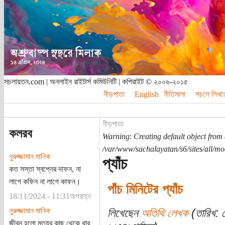
সচলায়তন.com | অনলাইন রাইটার্স কমিউনিটি | কপিরাইট © ২০০৬-২০১৫
নীড়পাতা
English
নীতিমালা
সচলে লিখত
নীড়পাতা
কলরব
Warning
:
Creating default object from
/var/www/sachalayatan/s6/sites/all/m
নুরুজ্জামান মানিক
প্যাঁচ
কত সস্তা স্বপ্নের দাফন, না
লাগে কফিন না লাগে কাফন।
পাঁচ মিনিটের প্যাঁচ
18/11/2024 - 11:31অপরাহ্ন
নুরুজ্জামান মানিক
লিখেছেন
অতিথি লেখক
(তারিখ: 
জীবন হলো মৃত্যুর কাছ থেকে ধার