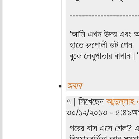
----------------------
'আমি এখন উদয় এবং অস
হাতে রুপোলী ডট পেন
বুকে লেবুপাতার বাগান।' (প
জবাব
৭ | লিখেছেন
আব্দুল্লাহ
৩০/১২/২০১৩ - ৫:৪৯অপ
পরের বাস এসে গেল? এত
নিয়মানুবর্তিতা আর সময়ান