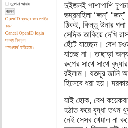
দুইজনই পাশাপাশি চুপচ
ভুলোনা আমায়
ভদ্রমহিলা “জন্‌” “জন্‌”
OpenID ব্যবহার করে লগইন
ঠিকই, কিন্তু উনার গলা
করুন
সেদিক তাকিয়ে দেখি রাস
Cancel OpenID login
সদস্য নিবন্ধন
হেঁটে যাচ্ছেন। বেশ চওড়া
পাসওয়ার্ড হারিয়েছে?
যাচ্ছে না। তাছাড়া অন্য
রুপের সাথে সাথে বৃদ্
রইলাম। যতদূর জানি অন
হিসেবে ধরা হয়। দরকার 
যাই হোক, বেশ কয়েকবার 
হঠাত করে বৃদ্ধা তখন 
নেই সেসব খেয়াল না করেই