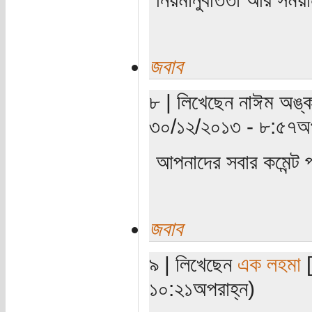
জবাব
৮ | লিখেছেন নাঈম অঙ্ক
৩০/১২/২০১৩ - ৮:৫৭অপ
আপনাদের সবার কমেন্ট
জবাব
৯ | লিখেছেন
এক লহমা
[
১০:২১অপরাহ্ন)