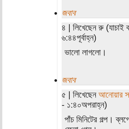
জবাব
৪ | লিখেছেন রু (যাচাই
৬:৪৪পূর্বাহ্ন)
ভালো লাগলো।
জবাব
৫ | লিখেছেন
আনোয়ার সা
- ১:৪০অপরাহ্ন)
পাঁচ মিনিটের গল্প। ব