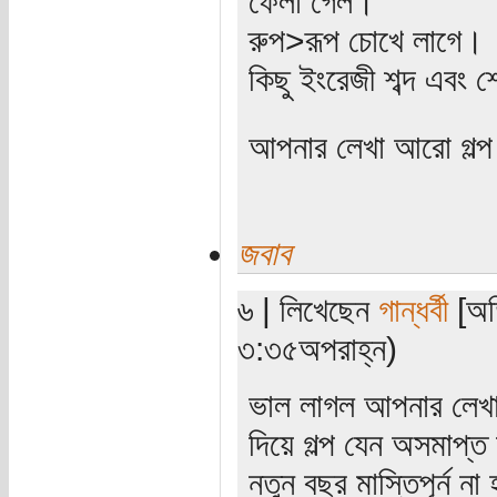
ফেলা গেল।
রুপ>রূপ চোখে লাগে।
কিছু ইংরেজী শব্দ এবং
আপনার লেখা আরো গল্
জবাব
৬ | লিখেছেন
গান্ধর্বী
[অত
৩:৩৫অপরাহ্ন)
ভাল লাগল আপনার লেখা
দিয়ে গল্প যেন অসমাপ্ত 
নতুন বছর মাস্তিপূর্ন ন