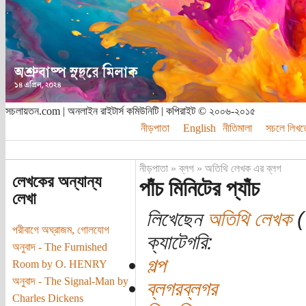
সচলায়তন.com | অনলাইন রাইটার্স কমিউনিটি | কপিরাইট © ২০০৬-২০১৫
নীড়পাতা
English
নীতিমালা
সচলে লিখত
নীড়পাতা
»
ব্লগ
»
অতিথি লেখক এর ব্লগ
লেখকের অন্যান্য
পাঁচ মিনিটের প্যাঁচ
লেখা
লিখেছেন
অতিথি লেখক
(ত
পরীবাগে অঘ্রাজম, গোলযোগ
ক্যাটেগরি:
অনুবাদ - The Furnished
গল্প
Room by O. HENRY
অনুবাদ - The Signal-Man by
ব্লগরব্লগর
Charles Dickens