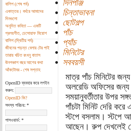
দিনপঞ্জি
বালিশ (শেষ পর্ব)
চিন্তাভাবনা
একাত্তর। বর্থরে আমাদের
দিনগুলো
ছোটগল্প
অনূদিত কবিতা — একটি
পাঁচ
প্রলয়গীত, চেসোয়াফ মিয়োশ
প্যাঁচ
বালিশ (দ্বিতীয় পর্ব)
জীবনের পড়ন্ত বেলায় টের পাই
মিনিটের
তারায় খচিত রংধনু বাতাস
সববয়সী
ঊনপঞ্চাশ বছর আগের কথা
আঁকটোবর - শেষ সপ্তাহ
মাত্র পাঁচ মিনিটের জন
OpenID ব্যবহার করে লগইন
অলরেডি অফিসের জন্য 
করুন:
সময়ানুবর্তীতার উপর সঙ
OpenID কি?
পাঁচটা মিনিট দেরি করে
সদস্য পরিচয়:
*
স্টপে বসলাম। স্টপে 
পাসওয়ার্ড:
*
আছেন। রুপ দেখলেই বো