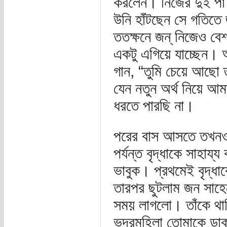
করলেন। নিজের দুই পা
উনি হাঁটছেন সে গতিতে
ততক্ষনে জন্‌ নিজেও বে
একটু এগিয়ে যাচ্ছেন।
গান, “তুমি চেয়ে আছো 
যেন নতুন অর্থ নিয়ে আম
ধরতে পারছি না।
পরের বাস আসতে তখনও 
পর্যন্ত বৃদ্ধাকে সাহায
ভাবুক। প্রথমেই বৃদ্ধা
তারপর ছুটলাম জন সাহে
সময় লাগলো। তাঁকে থামি
ভদ্রমহিলা তোমাকে ডাক