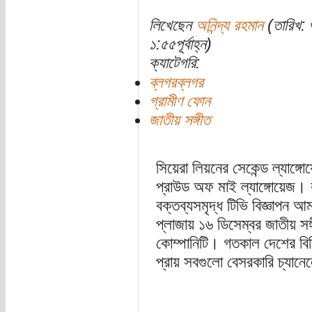
লিখেছেন
অনিন্দ্য রহমান
(তারিখ: 
১:৫৫পূর্বাহ্ন)
ক্যাটেগরি:
ব্লগরব্লগর
গ্রামীণ ফোন
জাতীয় সঙ্গীত
সিয়েরা লিয়নের সেকেন্ড ল্যাঙ
প্রাউড অফ মাই ল্যাঙ্গোয়েজ।
বক্তব্যসমৃদ্ধ টিভি বিজ্ঞাপন
প্লাজায় ১৬ ডিসেম্বর জাতীয় 
কোম্পানিটি। গতকাল দেশের বিশি
প্রায় সবগুলো বেসরকারি চ্যানেল