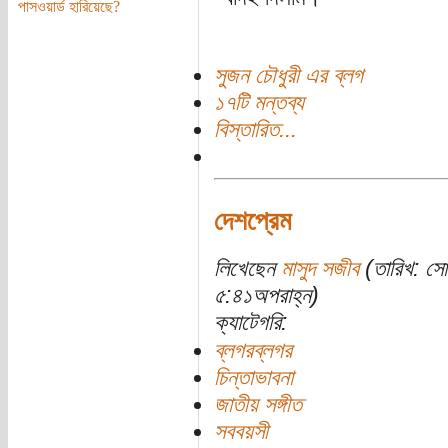
পাসওয়ার্ড হারিয়েছে?
সুজন চৌধুরী এর ব্লগ
১৭টি মন্তব্য
বিস্তারিত...
দেশপ্রেম
লিখেছেন
মাসুদ সজীব
(তারিখ: স
৫:৪১অপরাহ্ন)
ক্যাটেগরি:
ব্লগরব্লগর
চিন্তাভাবনা
জাতীয় সঙ্গীত
সববয়সী