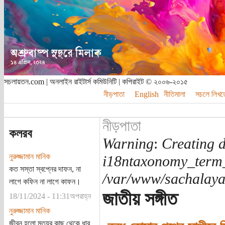
সচলায়তন.com | অনলাইন রাইটার্স কমিউনিটি | কপিরাইট © ২০০৬-২০১৫
নীড়পাতা
English
নীতিমালা
সচলে লিখত
নীড়পাতা
কলরব
Warning
:
Creating d
নুরুজ্জামান মানিক
i18ntaxonomy_term
কত সস্তা স্বপ্নের দাফন, না
/var/www/sachalayat
লাগে কফিন না লাগে কাফন।
জাতীয় সঙ্গীত
18/11/2024 - 11:31অপরাহ্ন
নুরুজ্জামান মানিক
জীবন হলো মৃত্যুর কাছ থেকে ধার