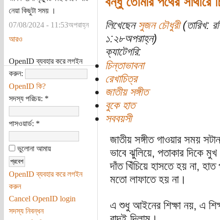
বন্ধু তোমার পথের সাথীরে চ
নেয়া কিছুটা সময় ।
লিখেছেন
সুজন চৌধুরী
(তারিখ: র
07/08/2024 - 11:53অপরাহ্ন
১:২৮অপরাহ্ন)
আরও
ক্যাটেগরি:
OpenID ব্যবহার করে লগইন
চিন্তাভাবনা
করুন:
রেখাচিত্র
OpenID কি?
জাতীয় সঙ্গীত
সদস্য পরিচয়:
*
বুকে হাত
সববয়সী
পাসওয়ার্ড:
*
জাতীয় সঙ্গীত গাওয়ার সময় সটান 
ভুলোনা আমায়
ভাবে ঝুলিয়ে, পতাকার দিকে মু
দাঁত খিঁচিয়ে হাসতে হয় না, হাত
OpenID ব্যবহার করে লগইন
মতো লাফাতে হয় না।
করুন
Cancel OpenID login
এ শুধু আইনের শিক্ষা নয়, এ শিক
সদস্য নিবন্ধন
বাদই দিলাম।