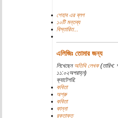
শেহাব এর ব্লগ
১০টি মন্তব্য
বিস্তারিত...
এলিজিঃ তোমার জন্য
লিখেছেন
অতিথি লেখক
(তারিখ: 
১১:০২অপরাহ্ন)
ক্যাটেগরি:
কবিতা
অশ্রু
কবিতা
কান্না
রক্তাক্ত