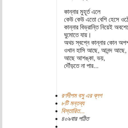
কান্নার মুহূর্ত এলে
কেউ কেউ এতো বেশি হেসে ওঠে
কান্নার বিভ্রান্তি নিয়েই অবশে
ঘুমোতে যায়।
অথচ স্বপ্নে কান্নার কোন অপ
ওখান হাসি আছে, আনন্দ আছে,
আছে আশঙ্কা, ভয়,
দৌঁড়তে না পার...
রণদীপম বসু এর ব্লগ
৮টি মন্তব্য
বিস্তারিত...
৪০৯বার পঠিত