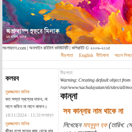
সচলায়তন.com | অনলাইন রাইটার্স কমিউনিটি | কপিরাইট © ২০০৬-২০১৫
নীড়পাতা
English
নীতিমালা
সচলে লিখত
নীড়পাতা
কলরব
Warning
:
Creating default object from
/var/www/sachalayatan/s6/sites/all/m
নুরুজ্জামান মানিক
কান্না
কত সস্তা স্বপ্নের দাফন, না
লাগে কফিন না লাগে কাফন।
সব কান্নার নাম থাকে না
18/11/2024 - 11:31অপরাহ্ন
নুরুজ্জামান মানিক
লিখেছেন
মাহবুবুল হক
(তারিখ: স
জীবন হলো মৃত্যুর কাছ থেকে ধার