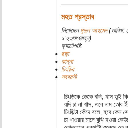
মহত প্রস্তাব
লিখেছেন
মৃদুল আহমেদ
(তারিখ: 
১:২৩অপরাহ্ন)
ক্যাটেগরি:
ছড়া
কান্না
চিংড়ির
সববয়সী
চিংড়িকে ডেকে বলি, খাস তুই কি
যদি চা না খাস, তবে নাম তোর ইঁ
চিংড়িটা কেঁদে বলে, হবে কেন স
চা খাওয়ার মানে বুঝি হওয়া কে
কোনকালে একথাটা শুনেছে কে 