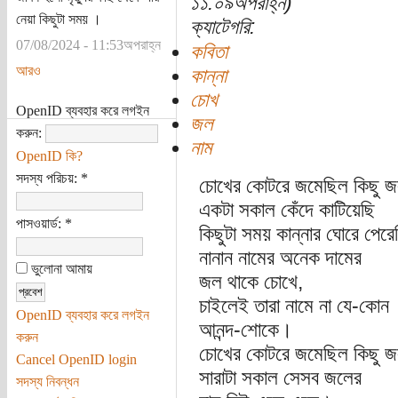
১১:০৯অপরাহ্ন)
নেয়া কিছুটা সময় ।
ক্যাটেগরি:
07/08/2024 - 11:53অপরাহ্ন
কবিতা
আরও
কান্না
চোখ
OpenID ব্যবহার করে লগইন
জল
করুন:
নাম
OpenID কি?
সদস্য পরিচয়:
*
চোখের কোটরে জমেছিল কিছু জ
একটা সকাল কেঁদে কাটিয়েছি
পাসওয়ার্ড:
*
কিছুটা সময় কান্নার ঘোরে পেরে
নানান নামের অনেক দামের
ভুলোনা আমায়
জল থাকে চোখে,
চাইলেই তারা নামে না যে-কোন
OpenID ব্যবহার করে লগইন
আনন্দ-শোকে।
করুন
চোখের কোটরে জমেছিল কিছু জ
Cancel OpenID login
সারাটা সকাল সেসব জলের
সদস্য নিবন্ধন