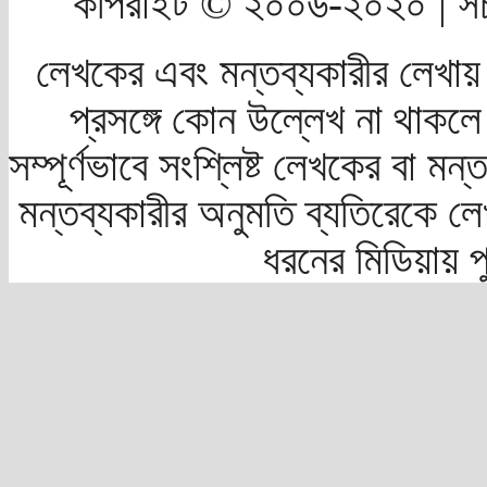
কপিরাইট © ২০০৬-২০২০ | সচ
লেখকের এবং মন্তব্যকারীর লেখায়
প্রসঙ্গে কোন উল্লেখ না থাকলে স
সম্পূর্ণভাবে সংশ্লিষ্ট লেখকের বা মন
মন্তব্যকারীর অনুমতি ব্যতিরেকে লে
ধরনের মিডিয়ায় 