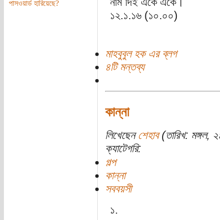
নাম দিই একে একে।
পাসওয়ার্ড হারিয়েছে?
১২.১.১৬ (১০.০০)
মাহবুবুল হক এর ব্লগ
৪টি মন্তব্য
কান্না
লিখেছেন
শেহাব
(তারিখ: মঙ্গল,
ক্যাটেগরি:
গল্প
কান্না
সববয়সী
১.