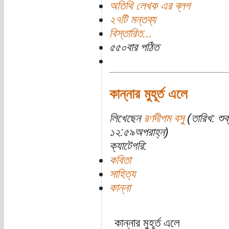
অতিথি লেখক এর ব্লগ
২৭টি মন্তব্য
বিস্তারিত...
৫৫০বার পঠিত
কান্নার মুহূর্ত এলে
লিখেছেন
রণদীপম বসু
(তারিখ: শু
১২:৫৯অপরাহ্ন)
ক্যাটেগরি:
কবিতা
সাহিত্য
কান্না
কান্নার মুহূর্ত এলে