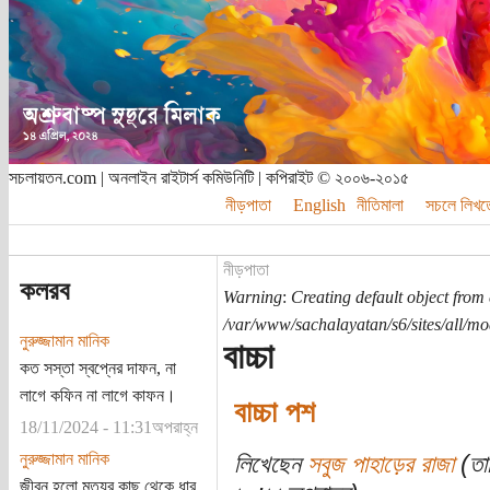
সচলায়তন.com | অনলাইন রাইটার্স কমিউনিটি | কপিরাইট © ২০০৬-২০১৫
নীড়পাতা
English
নীতিমালা
সচলে লিখত
নীড়পাতা
কলরব
Warning
:
Creating default object from
/var/www/sachalayatan/s6/sites/all/m
নুরুজ্জামান মানিক
বাচ্চা
কত সস্তা স্বপ্নের দাফন, না
লাগে কফিন না লাগে কাফন।
বাচ্চা পশ
18/11/2024 - 11:31অপরাহ্ন
নুরুজ্জামান মানিক
লিখেছেন
সবুজ পাহাড়ের রাজা
(তার
জীবন হলো মৃত্যুর কাছ থেকে ধার