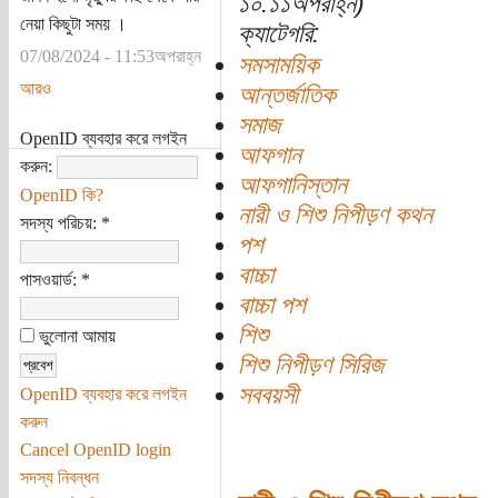
১০:১১অপরাহ্ন)
নেয়া কিছুটা সময় ।
ক্যাটেগরি:
07/08/2024 - 11:53অপরাহ্ন
সমসাময়িক
আরও
আন্তর্জাতিক
সমাজ
OpenID ব্যবহার করে লগইন
আফগান
করুন:
আফগানিস্তান
OpenID কি?
নারী ও শিশু নিপীড়ণ কথন
সদস্য পরিচয়:
*
পশ
বাচ্চা
পাসওয়ার্ড:
*
বাচ্চা পশ
শিশু
ভুলোনা আমায়
শিশু নিপীড়ণ সিরিজ
সববয়সী
OpenID ব্যবহার করে লগইন
করুন
Cancel OpenID login
সদস্য নিবন্ধন