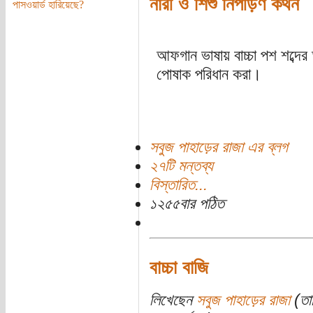
নারী ও শিশু নিপীড়ণ কথন
পাসওয়ার্ড হারিয়েছে?
আফগান ভাষায় বাচ্চা পশ শব্দের
পোষাক পরিধান করা।
সবুজ পাহাড়ের রাজা এর ব্লগ
২৭টি মন্তব্য
বিস্তারিত...
১২৫৫বার পঠিত
বাচ্চা বাজি
লিখেছেন
সবুজ পাহাড়ের রাজা
(তা