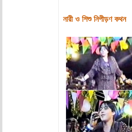
নারী ও শিশু নিপীড়ণ কথন