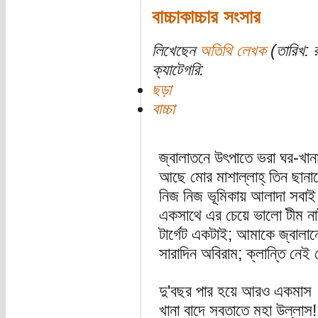
বাচ্চাকাচ্চার সংসার
লিখেছেন
অতিথি লেখক
(তারিখ: 
ক্যাটেগরি:
ছড়া
বাচ্চা
জ্বালাতনে উৎপাতে ভরা ঘর-খান
আছে মোর মাশাল্লাহ্ তিন ছান
নিজ নিজ ভূমিকায় আলাদা সবাই
একসাথে এর চেয়ে ভালো টীম ন
টার্গেট একটাই; আমাকে জ্বালা
সারাদিন অবিরাম; ক্লান্তি নে
দু'বছর পার হয়ে আরও একমাস
খানা বাদে সবতাতে মহা উল্লাস!