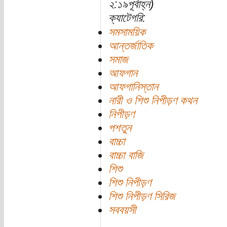
২:১৯পূর্বাহ্ন)
ক্যাটেগরি:
সমসাময়িক
আন্তর্জাতিক
সমাজ
আফগান
আফগানিস্তান
নারী ও শিশু নিপীড়ণ কথন
নিপীড়ণ
পশতুন
বাচ্চা
বাচ্চা বাজি
শিশু
শিশু নিপীড়ণ
শিশু নিপীড়ণ সিরিজ
সববয়সী