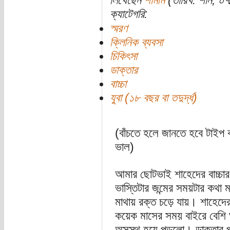
লিখেছেন
শামীম
(তারিখ: শনি, ০
ক্যাটেগরি:
স্মরণ
ক্লিনিক ব্যবসা
চিকিৎসা
ডাক্তার
বাচ্চা
যুবা (১৮ বছর বা তদুর্দ্ধ)
(বাঁচতে হলে জানতে হবে টাইপ ক
ভাল)
আমার ছোটভাই শাহেদের বাচ্চা
ভাস্তিটার জন্মের সময়টার কথা
মাথায় রক্ত চড়ে যায়। শাহেদে
কয়েক মাসের সময় বাইরে বেশি ঘ
অসুস্থ হয়ে পড়লো। ডাক্তার পরা