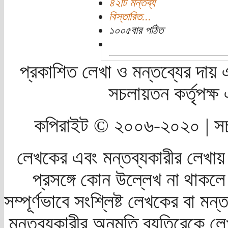
৪২টি মন্তব্য
বিস্তারিত...
১০০৫বার পঠিত
প্রকাশিত লেখা ও মন্তব্যের দায় 
সচলায়তন কর্তৃপক্
কপিরাইট © ২০০৬-২০২০ | সচ
লেখকের এবং মন্তব্যকারীর লেখায়
প্রসঙ্গে কোন উল্লেখ না থাকলে স
সম্পূর্ণভাবে সংশ্লিষ্ট লেখকের বা মন
মন্তব্যকারীর অনুমতি ব্যতিরেকে লে