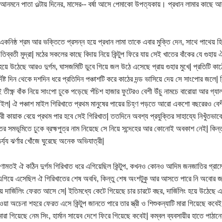
আনমনে পাতা ওল্টায় দিনের, মাসের-- বর্ষা আসে পেমাকো উপত্যকায়। প্রধান লামার কাছে আবার
ের একনিষ্ঠ শ্রম আর ভক্তিতে প্রসন্ন হয়ে প্রধান লামা তাকে এবার মুক্তি দেন, সাথে পাথে
িব্বতী মুদ্রা| মঠের সকলের কাছে বিদায় নিয়ে কিন্টুপ ফিরে যায় সেই খাতের বাঁকের যে গুহায় 
হয়ে উঠেছে আরও দুর্গম, ঘাসজমিটি ডুবে গিয়ে জল উঠে এসেছে প্রায় গুহার মুখে| প্রতিটি কাঠের 
্দিষ্ট দিন থেকে দশদিন ধরে প্রতিদিন পঞ্চাশটি করে কাঠের দন্ড ভাসিয়ে দেয় সে সাংপোর জলে| 
তীক্ষ্ণ বাঁক নিয়ে সাংপো ঢুকে পড়েছে পঁচিশ হাজার ফুটেরও বেশী উঁচু নামচে বারোয়া আর গ্যাল
মাইল| ঐ পঞ্চাশ মাইল গিরিখাতে প্রথম মানুষের পায়ের চিহ্ণ পড়তে আরো একশো বছরেরও 
রী কায়াক বেয়ে প্রথম পার হবে সেই গিরিখাত| ততদিনে অবশ্য প্রযুক্তির সাহায্যে নিখুঁতভ
ের সমভূমিতে ঢুকে ব্রহ্মপুত্র নাম নিয়েছে সে নিয়ে সন্দেহের আর কোনোই অবকাশ নেই| কিন্তু
্য্য ঝর্ণার খোঁজে ঘুরেছে অনেক অভিযাত্রী|
ঘোষণামতই ঐ কঠিন দুর্গম গিরিখাত ধরে এগিয়েছিল কিন্টুপ, কখনও কোনও আদিম জনজাতির গ্রা
এগিয়ে এসেছিল ঐ গিরিখাতের শেষ অবধি, কিন্তু শেষ অংশটুকু আর আসতে পারে নি অবোর জন
য়ে দার্জিলিং ফেরত আসে সে| ইতিমধ্যে কেটে গিয়েছে চার চারটে বছর, দার্জিলিং হয়ে উঠেছে এক
ওয়া অচেনা শহরে ফেরত এসে কিন্টুপ জানতে পারে তার স্ত্রী ও শিশুকন্যাটি মারা গিয়েছে কবে
মারা গিয়েছে নেম সিং, হার্মান সায়েব দেশে ফিরে গিয়েছে কবেই| কম্বল ব্যবসায়ীর হাতে পাঠানো