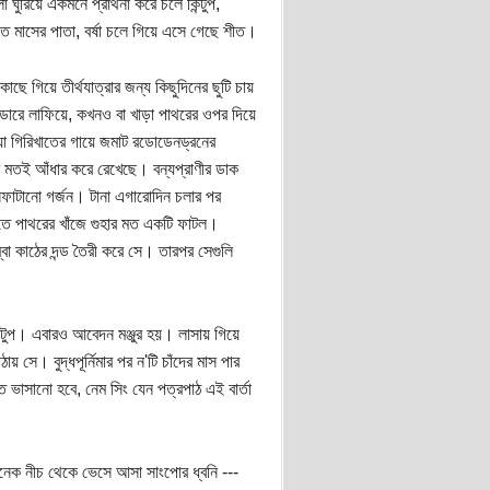
ুরিয়ে একমনে প্রার্থনা করে চলে কিন্টুপ,
াসের পাতা, বর্ষা চলে গিয়ে এসে গেছে শীত।
ছে গিয়ে তীর্থযাত্রার জন্য কিছুদিনের ছুটি চায়
বোল্ডারে লাফিয়ে, কখনও বা খাড়া পাথরের ওপর দিয়ে
য়া গিরিখাতের গায়ে জমাট রডোডেনড্রনের
র মতই আঁধার করে রেখেছে। বন্যপ্রাণীর ডাক
নফাটানো গর্জন। টানা এগারোদিন চলার পর
চুতে পাথরের খাঁজে গুহার মত একটি ফাটল।
বা কাঠের দন্ড তৈরী করে সে। তারপর সেগুলি
কিন্টুপ। এবারও আবেদন মঞ্জুর হয়। লাসায় গিয়ে
য় সে। বুদ্ধপূর্নিমার পর ন'টি চাঁদের মাস পার
ে ভাসানো হবে, নেম সিং যেন পত্রপাঠ এই বার্তা
নেক নীচ থেকে ভেসে আসা সাংপোর ধ্বনি ---