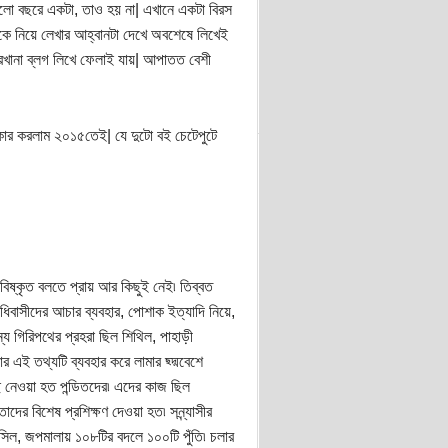
এলো বছরে একটা, তাও হয় না| এখানে একটা বিরস
ককে নিয়ে লেখার আহ্বানটা দেখে অবশেষে লিখেই
খানা ব্লগ লিখে ফেলাই যায়| আপাতত বেশী
িষ্কার করলাম ২০১৫তেই| যে দুটো বই চেটেপুটে
িষ্কৃত বলতে প্রায় আর কিছুই নেই৷ তিব্বত
িবাসীদের আচার ব্যবহার, পোশাক ইত্যাদি নিয়ে,
জন্য গিরিপথের প্রহরা ছিল শিথিল, পাহাড়ী
 এই তথ্যটি ব্যবহার করে লামার ছ্দ্মবেশে
েছে নেওয়া হত পন্ডিতদের৷ এদের কাজ ছিল
দের বিশেষ প্রশিক্ষণ দেওয়া হত৷ সন্ন্যাসীর
সিল, জপমালায় ১০৮টির বদলে ১০০টি পুঁতি৷ চলার