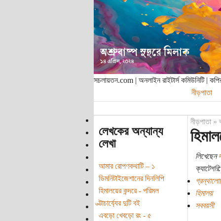
সচলায়তন.com | অনলাইন রাইটার্স কমিউনিটি | ক
নীড়পাতা
নীড়পাতা
»
লেখকের অন্যান্য
হিমালয়
লেখা
লিখেছেন
আমার রোপণকথাটি – ১
ক্যাটেগরি:
ডিমনিটাইজেশানের দিনলিপি
গ্রন্থালো
হিমালয়ের কন্দরে - পরিমল
হিমালয়
ভ্ট্টাচার্য্যের দুটি বই
সববয়সী
এবড়ো খেবড়ো রং - ৫