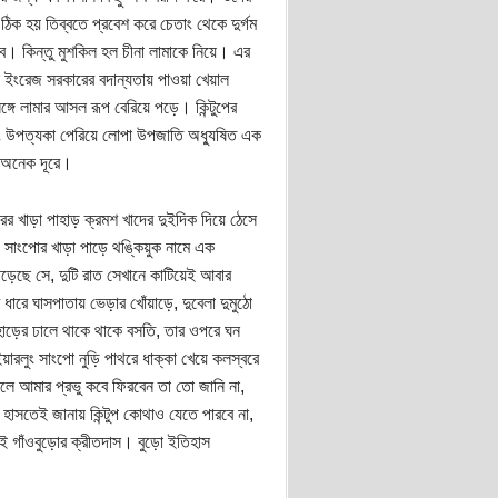
 ঠিক হয় তিব্বতে প্রবেশ করে চেতাং থেকে দুর্গম
বে। কিন্তু মুশকিল হল চীনা লামাকে নিয়ে। এর
ৎই ইংরেজ সরকারের বদান্যতায় পাওয়া খেয়াল
গে লামার আসল রূপ বেরিয়ে পড়ে। কিন্টুপের
তাং উপত্যকা পেরিয়ে লোপা উপজাতি অধ্যুষিত এক
 অনেক দূরে।
ের খাড়া পাহাড় ক্রমশ খাদের দুইদিক দিয়ে ঠেসে
সাংপোর খাড়া পাড়ে থঙ্কিয়ুক নামে এক
পড়েছে সে, দুটি রাত সেখানে কাটিয়েই আবার
 ধারে ঘাসপাতায় ভেড়ার খোঁয়াড়ে, দুবেলা দুমুঠো
ড়ের ঢালে থাকে থাকে বসতি, তার ওপরে ঘন
রলুং সাংপো নুড়ি পাথরে ধাক্কা খেয়ে কলস্বরে
বলে আমার প্রভু কবে ফিরবেন তা তো জানি না,
হাসতেই জানায় কিন্টুপ কোথাও যেতে পারবে না,
 এই গাঁওবুড়োর ক্রীতদাস। বুড়ো ইতিহাস