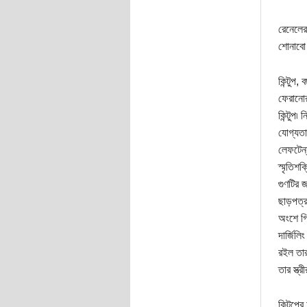
রেনেলের 
শোনাবো 
কিন্টুপ,
ফেরানোর
কিন্টুপ
যোগ্যতা 
লেফটেন্য
স্মৃতিশ
গুণটির জ
ছাড়পত্
অংশে গিয
দার্জিলি
রইল তার 
তার স্ত্
কিন্টুপ