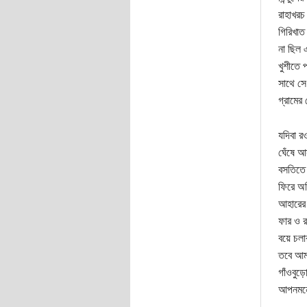
রাহাখরচ 
গিরিখাত
না ছিল 
খুশীতে 
সাথে সে
গ্রামের
যদিবা র
ঘেঁষে আ
বসতিতে 
ফিরে অভ
আহারের 
ফার ও র
বয়ে চলা
তবে আমা
গাঁওবুড়
আপনমনে প