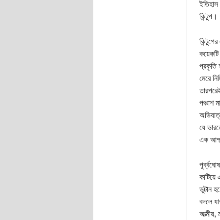
ইতিহাস 
কিন্টুপ।
কিন্টুপ
কয়েকটি ত
প্রকৃতি 
মেরে নির
তারপরেই 
পঞ্চাশ 
অভিযাত্
যে ভারত
এক আশ্চর
পূর্ব্ব
কাটিয়ে 
ভুটান হ
বদলে যা
আত্মীয়, 