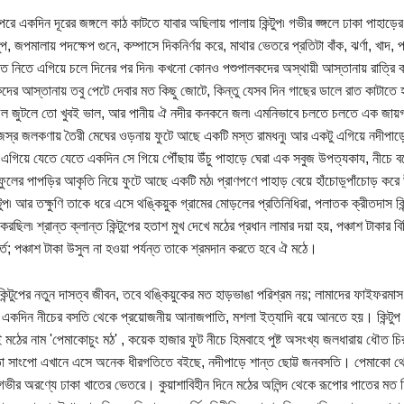
পরে একদিন দূরের জঙ্গলে কাঠ কাটতে যাবার অছিলায় পালায় কিন্টুপ৷ গভীর জ্ঙ্গলে ঢাকা পাহা
টুপ, জপমালায় পদক্ষেপ গুনে, কম্পাসে দিকনির্ণয় করে, মাথার ভেতরে প্রতিটা বাঁক, ঝর্ণা, খাদ,
তে নিতে এগিয়ে চলে দিনের পর দিন৷ কখনো কোনও পশুপালকদের অস্থায়ী আস্তানায় রাত্রি ক
দের আস্তানায় তবু পেটে দেবার মত কিছু জোটে, কিন্তু যেসব দিন গাছের ডালে রাত কাটাতে 
 ফল জুটলে তো খুবই ভাল, আর পানীয় ঐ নদীর কনকনে জল৷ এমনিভাবে চলতে চলতে এক জায়গায
জস্র জলকণায় তৈরী মেঘের ওড়নায় ফুটে আছে একটি মস্ত রামধনু৷ আর একটু এগিয়ে নদীপাড়ে
 এগিয়ে যেতে যেতে একদিন সে গিয়ে পৌঁছায় উঁচু পাহাড়ে ঘেরা এক সবুজ উপত্যকায, নীচে বয
ফুলের পাপড়ির আকৃতি নিয়ে ফুটে আছে একটি মঠ৷ প্রাণপণে পাহাড় বেয়ে হাঁচোড়্পাঁচোড় করে উ
ন্টুপ৷ আর তক্ষুণি তাকে ধরে এসে থঙ্কিয়ুক গ্রামের মোড়লের প্রতিনিধিরা, পলাতক ক্রীতদাস
করছিল৷ শ্রান্ত ক্লান্ত কিন্টুপের হতাশ মুখ দেখে মঠের প্রধান লামার দয়া হয়, পঞ্চাশ টাকার বিন
তে; পঞ্চাশ টাকা উসুল না হওয়া পর্যন্ত তাকে শ্রমদান করতে হবে ঐ মঠে।
 কিন্টুপের নতুন দাসত্ব জীবন, তবে থঙ্কিয়ুকের মত হাড়ভাঙা পরিশ্রম নয়; লামাদের ফাইফরমা
 একদিন নীচের বসতি থেকে প্রয়োজনীয় আনাজপাতি, মশলা ইত্যাদি বয়ে আনতে হয়। কিন্টুপ জ
 মঠের নাম 'পেমাকোচুং মঠ' , কয়েক হাজার ফুট নীচে হিমবাহে পুষ্ট অসংখ্য জলধারায় ধৌত চি
া সাংপো এখানে এসে অনেক ধীরগতিতে বইছে, নদীপাড়ে শান্ত ছোট্ট জনবসতি। পেমাকো থেকে
ভীর অরণ্যে ঢাকা খাতের ভেতরে। কুয়াশাবিহীন দিনে মঠের অলিন্দ থেকে রূপোর পাতের মত 