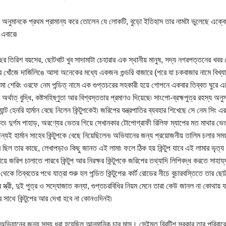
অনুমানকে প্রথম প্রামান্য করে তোলেন যে লোকটি, বুড়ো ইতিহাস তার নামটা ভুলেছে এক্কেবারে
এবারে৷
 বছর তিরিশ বয়সের, ছোটখাট খুব সাদামাটা চেহারার এক স্থানীয় মানুষ, সদ্য নগরপত্তনের খবর
 খোঁজে দার্জিলিঙে আসা অনেকের মধ্যে একজন৷ গুন্ডরি বাজারে (পরে যা চকবাজার নামে বিখ্
৷ নিমা শেরিং ওরফে নেম পন্ডিত্ নামে এক গুপ্তচরের সহকারী হয়ে গোপনে একবার তিব্বত ঘু
অর্থাত্ বুদ্ধি, কষ্টসহিষ্ণুতা আর বিশ্বস্ততার প্রমাণও দিয়েছে৷ সাংপো-ব্রহ্মপুত্র রহস্য অনুসন্
ান্ট হেনরি হার্মান বেছে নিলেন কিন্টুপকেই৷ জরিপের যন্ত্রপাতির ব্যবহার শিখেছে সে নেম সিং
ক্তি৷ দুর্গম পাহাড়, অরণ্যের ভেতর গিয়ে সেখানকার টোপোগ্রাফী রিলিফ ম্যাপের মত মাথার
ন্যই হার্মান সাহেব কিন্টুপকে বেছে নিয়েছিলেন৷ অভিযানের জন্য প্রয়োজনীয় তালিম চলার সময
র ছিল তার কাছে, লেখাপড়াও কিছু জানত এই লামা৷ ফলে ঠিক হয় কিন্টুপ যাবে এই লামার ভৃত্
়ে জরিপ চালাতে পারবে কিন্টুপ আর নিরক্ষর কিন্টুপকে জরিপের তথ্যাদি লিপিবদ্ধ করতে সাহায্য
ং থেকে তিব্বতের পথে যাত্রা শুরু হল পন্ডিত কিন্টুপের৷ কার্ট রোডের নীচে বুচারবস্তিতে তার ছোট্
স্ত্রী, দুই পুত্র ও সদ্যোজাত কন্যা, গুপ্তচরবিধির নিয়ম মেনে তারা কেউ জানল না কোথায় যাচ
রীর সাথে কিন্টুপের আর দেখা হবে না কোনওদিনই৷
ের অভিযানের জন্য সময় ধরা হয়েছিল আনুমানিক চার মাস। সেইমত ব্রিটিশ সরকার তার পরিবারে