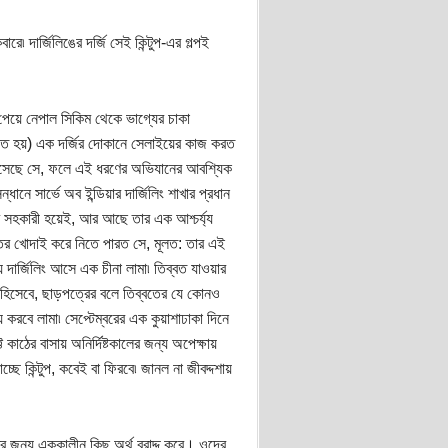
৷ দার্জিলিঙের দর্জি সেই কিন্টুপ-এর গল্পই
 পেয়ে নেপাল সিকিম থেকে ভাগ্যের চাকা
যাত হয়) এক দর্জির দোকানে সেলাইয়ের কাজ করত
রে এসেছে সে, ফলে এই ধরণের অভিযানের আবশ্যিক
ধানে সার্ভে অব ইন্ডিয়ার দার্জিলিং শাখার প্রধান
 এর সহকারী হয়েই, আর আছে তার এক আশ্চর্য্য
 ভেতর খোদাই করে নিতে পারত সে, মূলত: তার এই
় দার্জিলিং আসে এক চীনা লামা৷ তিব্বত যাওয়ার
য হিসেবে, ছাড়পত্রের বলে তিব্বতের যে কোনও
 করবে লামা৷ সেপ্টেম্বরের এক কুয়াশাঢাকা দিনে
ট কাঠের বাসায় অনির্দিষ্টকালের জন্য অপেক্ষায়
্ছে কিন্টুপ, কবেই বা ফিরবে৷ জানল না জীবদ্দশায়
র জন্য এককালীন কিছু অর্থ বরাদ্দ করে। ওদের