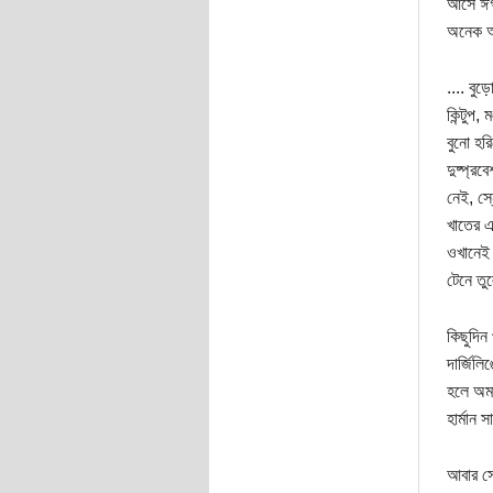
আসে ঈগল
অনেক অন
.... বু
কিন্টুপ,
বুনো হর
দুষ্প্র
নেই, স্
খাতের এ
ওখানেই 
টেনে তু
কিছুদিন 
দার্জিলি
হলে অমা
হার্মান
আবার সে