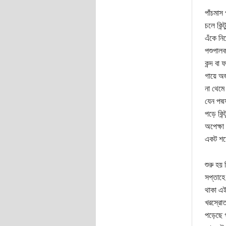
পাঁচমাস 
চলে কিন্
এঁকে নি
পশুপালক
কন্দ বা
গায়ে অ
না থেমে
যেন পদ্ম
পড়ে কি
অপেক্ষা 
একট শর্
শুরু হয়
সপ্তাহে
থাকা এই
খরস্রোত
পড়েছে গ