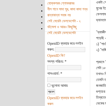
একটা গো
হোক্কলরব গ্লোববরাবর
মুখের ই
নীল গানে সাদা সুর, কাদা কাদা গন্ধ
ফেললাম|
রান্নাবান্না সহজ নয়
ভ্যানতা
সেই মেয়েটা ভেলভেলেটা - ২
বইমেলা ও আরও কিছুমিছু
"ড্যাঞ্
সেই মেয়েটা ভেলভেলেটা
পড়েছি -
OpenID ব্যবহার করে লগইন
১) "শাং
করুন:
২) "দার
OpenID কি?
সদস্য পরিচয়:
*
প্রথমে 
সেটা ১৮
পাসওয়ার্ড:
*
তখনও বি
তেমনি তা
ভুলোনা আমায়
জনজাতি 
গুপ্তচর 
তিব্বতের
OpenID ব্যবহার করে লগইন
ভেকের ম
করুন