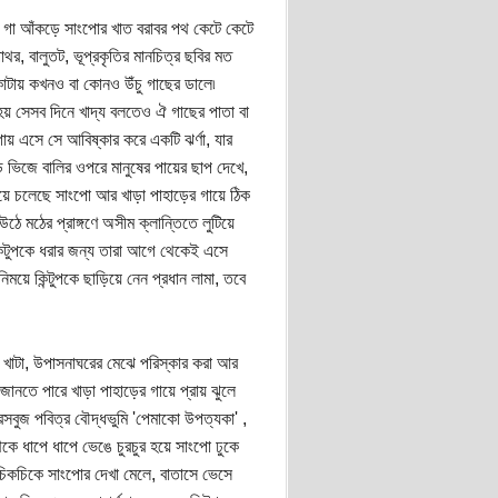
ড়ের গা আঁকড়ে সাংপোর খাত বরাবর পথ কেটে কেটে
 পাথর, বালুতট, ভূপ্রকৃতির মানচিত্র ছবির মত
াটায় কখনও বা কোনও উঁচু গাছের ডালে৷
হয় সেসব দিনে খাদ্য বলতেও ঐ গাছের পাতা বা
় এসে সে আবিষ্কার করে একটি ঝর্ণা, যার
 ভিজে বালির ওপরে মানুষের পায়ের ছাপ দেখে,
়ে চলেছে সাংপো আর খাড়া পাহাড়ের গায়ে ঠিক
ঠে মঠের প্রাঙ্গণে অসীম ক্লান্তিতে লুটিয়ে
 কিন্টুপকে ধরার জন্য তারা আগে থেকেই এসে
িময়ে কিন্টুপকে ছাড়িয়ে নেন প্রধান লামা, তবে
স খাটা, উপাসনাঘরের মেঝে পরিস্কার করা আর
ানতে পারে খাড়া পাহাড়ের গায়ে প্রায় ঝুলে
রসবুজ পবিত্র বৌদ্ধভুমি 'পেমাকো উপত্যকা' ,
 ধাপে ধাপে ভেঙে চুরচুর হয়ে সাংপো ঢুকে
চিকচিকে সাংপোর দেখা মেলে, বাতাসে ভেসে