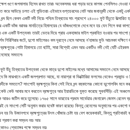
্ষেপ গুণে জপমালায় হিসেব রাখত তারা৷ অনেকসময় ধরা পড়ার ভয়ে কাগজ পেনসিলও দেওয়া হত ন
র মত করে আউড়ে চলত এই পন্ডিতরা৷ এইভাবে গুপ্তচরদের নোট আর জবানবন্দী থেকে একটু এক
 ধন্দ ছিল কেবল একটি নদী নিয়ে৷ পশ্চিম তিব্বতের সাং প্রদেশে ২৪০০০ ফুট উঁচুতে উত্সারিত হ
ের একটি ভাঁজ বরাবর৷ মানচিত্রে হিমালয়ের যে ভাঁজগুলোকে দেখে মনে হয় যেন গিলে করা ক
 এক একটি উপত্যকা৷ তারই ভেতর দিয়ে প্রায় একহাজার মাইল প্রবাহিত হওয়ার পর সাংপো ঢ
দুর্গম গিরিশিরার জটে, দুশো মাইলেরও কম দূরত্বে নেমে আসছে ন'হাজার ফুট৷ আচমকা দক্ষিণে
 ব্রহ্মপুত্র৷ গোটা হিমালয়ে তো বটেই, সারা বিশ্বেই এমন আর একটিও নদী নেই যেটি এইরকম খ
নেমেছে সমতলে৷
 ফুট উঁচু তিব্বতের উপত্যকা থেকে মাত্র দুশো মাইলের মধ্যে আসামের সমতলে নেমে আসছে এই
ে কি মাঝখানে একটি জলপ্রপাত আছে, যা নায়াগ্রা বা ভিক্টোরিয়া ফলসের থেকেও প্রকান্ড ও ব
ীকে সমতলে? সাংপোই ব্রহ্মপুত্র কিনা সেই নিয়ে ধন্দ বহুকালের৷ কোনো ভুগোলবিদ মনে করতেন 
 কেউ কেউ আবার মনে করতেন ব্রহ্মপুত্র আর ইয়ারডিকে যুক্ত করেছে সুবনসিঁড়ি৷ এই অঞ্চল
কে আরও জটিল করে তুলেছে৷ ১৭৬৫ সালে ভারতের প্রথম সার্ভেয়ার জেনারেল জেমস রেনেল ব্র
ুত্রই যে সাংপো সেটি অনুমান করার যথেষ্ট কারণ রয়েছে৷ কিন্তু রেনেলের অনুমানের পর একশো
ব হয় নি৷ উজানপথে ব্রহ্মপুত্রের উৎস খোঁজার চেষ্টা হয় বেশ কয়েকবারই, কিন্তু প্রতিবারই ব্য
 প্রমাণ করা সম্ভব নয়৷ আর
োনও শ্বেতাঙ্গর পক্ষে সম্ভব নয়৷