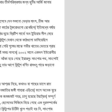
 তীর্থপরিক্রমার জন্য ছুটির আর্জি জানায়
য় হিসেবে দেন শুকনো ভেড়ার মাংস, চীজ আর
ঐ কাঠের টুকরোগুলো রেখেছিল| ইতিমধ্যে বর্ষায়
দন্ডে ব্রিটিশ সার্ভে অব ইন্ডিয়ার সীল মেরে
কিন্টুপ যেখান থেকে কাঠগুলো ভাসিয়েছিল
া পেরি শৃঙ্গের মাঝে গভীর খাতের ভেতরে প্রায়
বেশী সময় লাগবে| ২০০২ সালে একদল ইউরোপীয়
াবে আঁকা হয়ে গেছে ইয়ারলুং সাংপোর পথ, সাংপোই
 তার আগে কিন্টুপ বর্ণিত রামধনু গায়ে জড়ানো
মে আশ্রয় নিয়ে, কখনও বা গাছের ডালে রাত
জাতির জঙ্গী পাহারা এড়িয়ে| ফলে অনেক ঘুরে
 জমজমাট শহর, চালু হয়েছে টয়ট্রেন| সম্পূর্ণ
ই, ছেলেদের সিকিমে নিয়ে গেছে এক দূরসম্পর্কের
 কিন্টুপের চিঠিটা খুলে পড়াই হয় নি, সাংপোয়