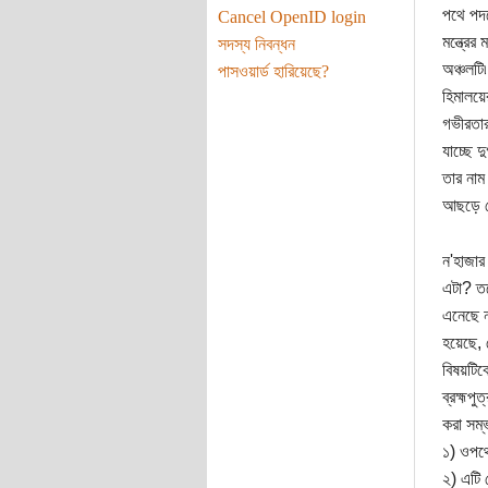
পথে পদক
Cancel OpenID login
মন্ত্রে
সদস্য নিবন্ধন
অঞ্চলটি৷
পাসওয়ার্ড হারিয়েছে?
হিমালয়
গভীরতার
যাচ্ছে 
তার নাম
আছড়ে 
ন'হাজার
এটা? তব
এনেছে নদ
হয়েছে,
বিষয়টি
ব্রহ্মপ
করা সম্ভ
১) ওপথে
২) এটি ক