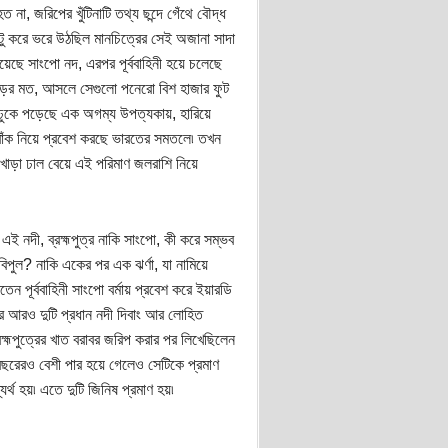
া, জরিপের খুঁটিনাটি তথ্য ছন্দে গেঁথে বৌদ্ধ
টু করে ভরে উঠছিল মানচিত্রের সেই অজানা সাদা
য়েছে সাংপো নদ, এরপর পূর্ববাহিনী হয়ে চলেছে
াপড়ের মত, আসলে সেগুলো পনেরো বিশ হাজার ফুট
ুকে পড়েছে এক অগম্য উপত্যকায়, হারিয়ে
 বাঁক নিয়ে প্রবেশ করছে ভারতের সমতলে৷ তখন
াড়া ঢাল বেয়ে এই পরিমাণ জলরাশি নিয়ে
 নদী, ব্রহ্মপুত্র নাকি সাংপো, কী করে সম্ভব
িপুল? নাকি একের পর এক ঝর্ণা, যা নামিয়ে
পূর্ববাহিনী সাংপো বর্মায় প্রবেশ করে ইয়ারডি
ের আরও দুটি প্রধান নদী দিবাং আর লোহিত
হ্মপুত্রের খাত বরাবর জরিপ করার পর লিখেছিলেন
 বছরেরও বেশী পার হয়ে গেলেও সেটিকে প্রমাণ
র্থ হয়৷ এতে দুটি জিনিষ প্রমাণ হয়৷