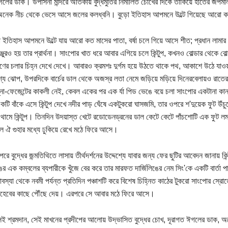
ের ডাক। উপাসনা মন্দিরে অতিকায় বুদ্ধমুর্তির নিমীলিত চোখের দিকে তাকিয়ে হাতের জপমালা ঘ
েক নীচ থেকে ভেসে আসে জলের কলধ্বনি। বুড়ো ইতিহাস আপমনে উল্টে গিয়েছে আরো কত ম
ড়ো ইতিহাস আপমনে উল্টে যায় আরো কত মাসের পাতা, বর্ষা চলে গিয়ে আসে শীত; প্রধান লামার কা
 মঞ্জুরও হয় তার প্রার্থনা। সাংপোর খাত ধরে আবার এগিয়ে চলে কিন্টুপ, কখনও বোল্ডার থেকে 
িণের চলার চিহ্ন দেখে দেখে। আবারও ক্রমশঃ দুর্গম হয়ে উঠতে থাকে পথ, আকাশে উঠে যাও
বেশ্য ঝোপ, উপরদিকে বার্চের ডাল থেকে অজস্র লতা নেমে জড়িয়ে মড়িয়ে দিনেরবেলায়ও রাতে
নো-ফেজেন্টের কাকলী নেই, কেবল একের পর এক র্যা পিড ভেঙে বয়ে চলা সাংপোর একটানা কা
কটি বাঁকে এসে কিন্টুপ দেখে নদীর পাড় ঘেঁষে একটুকরো ঘাসজমি, তার ওপরে শ'দুয়েক ফুট উঁ
থামে কিন্টুপ। তিনদিন উদয়াস্ত খেটে রডোডেনড্রনের ডাল কেটে কেটে পাঁচশোটি এক ফুট লম্
লে ঐ গুহার মধ্যে ঢুকিয়ে রেখে মঠে ফিরে আসে।
পরে বুদ্ধের জন্মতিথিতে লাসায় তীর্থদর্শনের উদ্দেশ্যে যাবার জন্য ফের ছুটির আবেদন জানায় 
ঙের এক কম্বলের ব্যপারীকে খুঁজে বের করে তার মারফত দার্জিলিঙের নেম সিং'কে একটি বার্তা পাঠা
বস্যা থেকে নবমী পর্যন্ত প্রতিদিন পঞ্চাশটি করে বিশেষ চিহ্নিত কাঠের টুকরো সাংপোর স্রোত
 সাহেবের কাছে পৌঁছে দেয়। এরপরে সে আবার মঠে ফিরে আসে।
ই শ্রমদান, সেই মাখনের প্রদীপের আলোয় উদ্ভাসিত বুদ্ধের চোখ, দূরাগত ঈগলের ডাক, অ