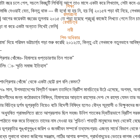
টা বছর চলে গেল, সচলে কিচ্ছুটি লিখিনি| আগে তাও মাসে একটা করে লিখতাম, সেটা কমে 
শিক্ষা
মোজি দেওয়াই যেত, কিন্তু থাক --- কী হবে! যা হয় নি, হয় নি| ২০১৫য পড়া বই নিয়ে, লেখ
রম্যরচনা
 আগের কয়েকটা বছরের তুলনায় ২০১৫ তে পড়া হয়েছে প্রচুর| কাজেই লিখতে গেলে তিন চার
রেখাচিত্র
ড়া না করে একটা অন্তত লিখেই ফেলি|
নারী
শিশু অধিকার
চীনামা' দিয়ে পরিমল ভট্টাচার্য্য পড়া শুরু করেছি ২০১২তে, কিন্তু এই লেখককে নতুনভাবে আব
-
গ্রিলার খোঁজেঃ- হিমালয়ে গুপ্তচারণার তিন শতক"
্জিলিং ঃ- স্মৃতি সমাজ ইতিহাস"
'শাংগ্রিলার খোঁজে' থেকে একটা ছোট্ট গল্প বলি কেমন?
৭৯ সাল, উপমহাদেশের বিস্তীর্ণ অঞ্চল ততদিনে ব্রিটিশ মানচিত্রে উঠে এসেছে, অগম্য, অনাব
দেশীদের জন্য কঠোরভাবে নিষিদ্ধ, হিমালয়ের আড়ালে রহস্যের দেশ৷ সে রহস্য যেমন তার অধ
র বিচিত্র দুর্গম ভূপ্রকৃতি নিয়েও বটে৷ বিদেশী নিষিদ্ধ হলেও বৌদ্ধ সন্ন্যাসী ও ভিক্ষুকদের 
অধ্যুষিত গ্রামগুলিতে রাতে আশ্রয়লাভ ছিল সহজ৷ উনিশ শতকের দ্বিতীয়ভাগে ব্রিটিশ সরকার
পাঠাতে শুরু করে তিব্বতে৷ তাদের নাম দেওয়া হয় 'পন্ডিত'৷ পাহাড়ী মানুষদের মধ্য থেকেই ব
 ভূপ্রকৃতির পুঙ্খানুপুঙ্খ জরিপ ও জনজীবন সম্পর্কে তথ্যসংগ্রহ৷ এজন্য সার্ভে বিভাগ থেকে তা
ধ্যে লুকানো থাকত জরিপের সরঞ্জাম, লাঠির আগায় কম্পাস, প্রার্থনাদন্ডের ভেতরে কাগজ পেন