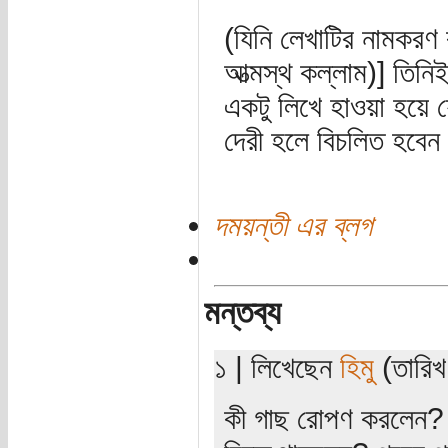
(যিনি লেখাটির নামকরণ ক
আত্মস্থ কল্লাম)] তিনিই
একটু লিখে হাওয়া হয়
দেরী হলে বিচলিত হবেন 
দময়ন্তী এর ব্লগ
মন্তব্য
১ | লিখেছেন
হিমু
(তারিখ
কী গাছ রোপণ করলেন?