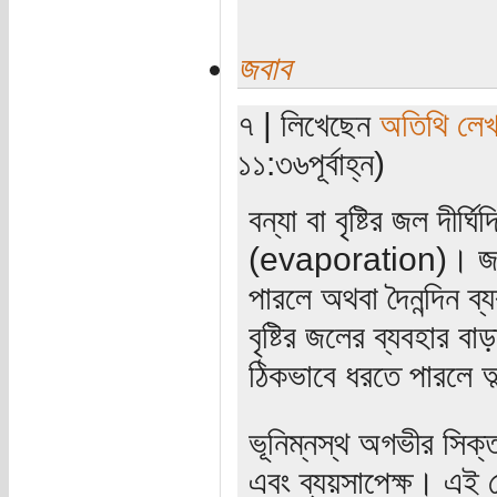
জবাব
৭ | লিখেছেন
অতিথি লে
১১:৩৬পূর্বাহ্ন)
বন্যা বা বৃষ্টির জল দীর
(evaporation)। জলকে
পারলে অথবা দৈনন্দিন ব্যব
বৃষ্টির জলের ব্যবহার ব
ঠিকভাবে ধরতে পারলে অল্
ভূনিম্নস্থ অগভীর সিক্ত
এবং ব্যয়সাপেক্ষ। এই ক