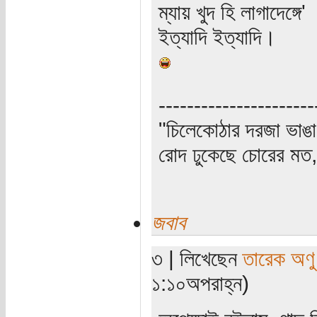
ম্যায় খুদ হি লাগাদেঙ্গে'
ইত্যাদি ইত্যাদি।
----------------------
"চিলেকোঠার দরজা ভাঙা
রোদ ঢুকেছে চোরের মত, 
জবাব
৩ | লিখেছেন
তারেক অণু
১:১০অপরাহ্ন)