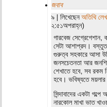
জবাব
৯ | লিখেছেন
অতিথি লে
২:৫১অপরাহ্ন)
গারবেজ সেগ্রেগেশান, 
সেটা আশাপ্রদ। বস্তুত 
গুরুত্ব সহকারে আসা 
জনসচেতনতা আর জনশিক্
শেখাতে হবে, সব রকম ম
হবে। ভবিষ্যতে ময়লার 
সিন্দাবাদের একটা গল্প
নারকোল মাখা ভাত খাওয়