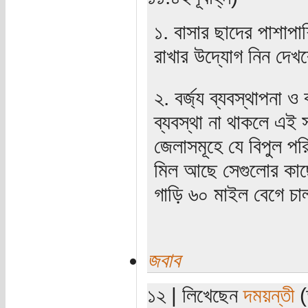
১. বাসার ছাদের পাশাপাশ
রাখার উদ্যোগ নিন দেখব
২. বর্জ্য ব্যবস্থাপনা ও 
ব্যবস্থা না থাকলে এই স
জেলাসমূহে যে বিপুল পরি
মিল আছে সেগুলোর কাছের
গাড়ি ৬০ মাইল বেগে চাল
জবাব
১২ | লিখেছেন
দময়ন্তী
(