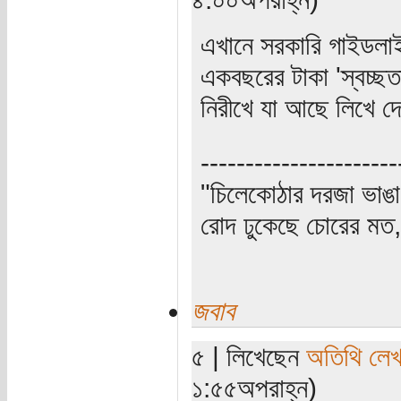
এখানে সরকারি গাইডল
একবছরের টাকা 'স্বচ্ছ
নিরীখে যা আছে লিখে দ
----------------------
"চিলেকোঠার দরজা ভাঙা
রোদ ঢুকেছে চোরের মত, 
জবাব
৫ | লিখেছেন
অতিথি লে
১:৫৫অপরাহ্ন)