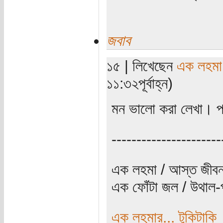
জবাব
১৫ | লিখেছেন
এক লহমা
১১:৩২পূর্বাহ্ন)
মন ভালো করা লেখা। পর
----------------------
এক লহমা / আস্ত জীবন
এক ফোঁটা জল / উথাল-প
এক লহমার... টুকিটাকি