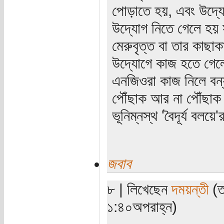
পোড়াতে হয়, এবং উদ্য
উদ্যোগ নিতে গেলে হয় স
মেরুবৃত্ত বা তার কাছ
উদ্যোগে কাজ হতে গেলে 
এনজিওরা কাজ নিলে বন্যা
পৌঁছাক আর না পৌঁছাক 
ভূনিম্নস্থ 'বৈদূর্য বলয়
জবাব
৮ | লিখেছেন
দময়ন্তী
(ত
১:৪০অপরাহ্ন)