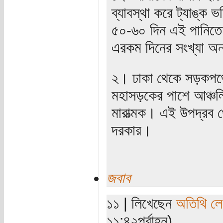
ব্যাবস্থা করে ট্যাঙ্ক ভ
৫০-৬০ দিন এই পানিতে 
এরকম দিনের সংখ্যা অন
২। ঢাকা থেকে সড়কপথে
মহাসড়কের পাশে আঞ্চলিক
মারাত্মক। এই উপদ্রব 
দরকার।
জবাব
১১ | লিখেছেন
অতিথি ল
১১:৪২পূর্বাহ্ন)