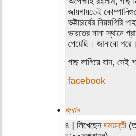
অপেক্ষাই রইলাম, গাছ নি
জায়গায়তেই কোম্পানিগুল
ভট্টাচার্যের নিয়মগিরি প
ভারতের নানা স্থানে গ্
পেয়েছি। জানাবো পরে
গাছ লাগিয়ে যান, সেই
facebook
জবাব
৪ | লিখেছেন
দময়ন্তী
(ত
৪:০০অপরাহ্ন)