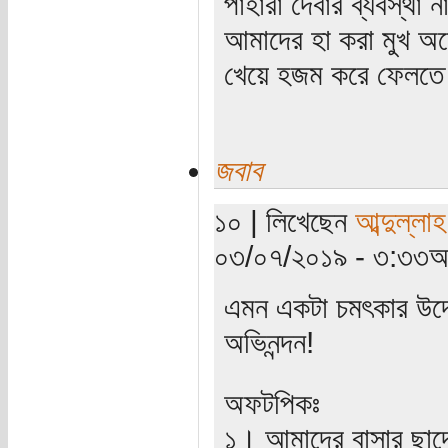
পাহারা দেবার ব্যবস্থ
আমাদের হা করা মুখ অ
খেয়ে হজম করে ফেলতে
জবাব
১০ | লিখেছেন
আব্দুল্লা
০৩/০৭/২০১৯ - ৩:৩৩অপ
এমন একটা চমৎকার উদ্
অভিনন্দন!
অফটপিকঃ
১। আমাদের বাসার ছাদে 