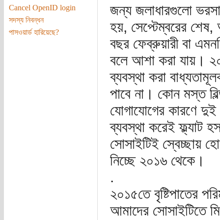
জন্য জলাধারগুলো ভরসা ক
Cancel OpenID login
সদস্য নিবন্ধন
হয়, সেপ্টেম্বরের শেষ, 
পাসওয়ার্ড হারিয়েছে?
বছর ফেব্রুয়ারী বা এমন
বলে আশা করা যায়। ২০১
ব্যবস্থা করা বাধ্যতামূ
পাবে না। কোন মস্ত বিল
যোগাযোগের কারণে দুই এ
ব্যবস্থা করেই ফ্ল্যাট 
সোসাইটিই স্বেচ্ছায় হো
নিচ্ছে ২০১৬ থেকে।
.
২০১৫তে বৃষ্টিপাতের প
আমাদের সোসাইটিতে মি