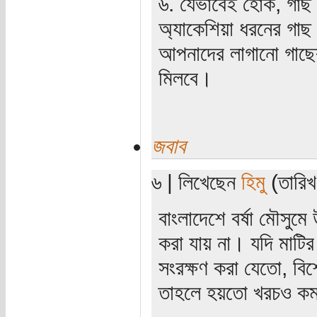
৬. যেভাবেই হোক, গাছ ল
অ্যাকেশিয়া ধরনের গ
আপনাদের লাগানো গাছে
মিলবে।
জবাব
৬ | লিখেছেন
হিমু
(তারিখ
বাংলাদেশে বর্ষা মৌসুমে
করা যায় না। যদি মাটির
সংরক্ষণ করা যেতো, বিশ
তাহলে হয়তো খরচও 