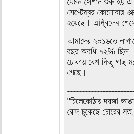
যেমন সেশান শুরু হয় 
সেপ্টেম্বর কোনোবার ও
হয়েছে। এপ্রিলের শেষে
আমাদের ২০১৬তে লাগা
বছর অবধি ৭২% ছিল, এব
ঢোকায় বেশ কিছু গাছ মর
গেছে।
----------------------
"চিলেকোঠার দরজা ভাঙা
রোদ ঢুকেছে চোরের মত, 