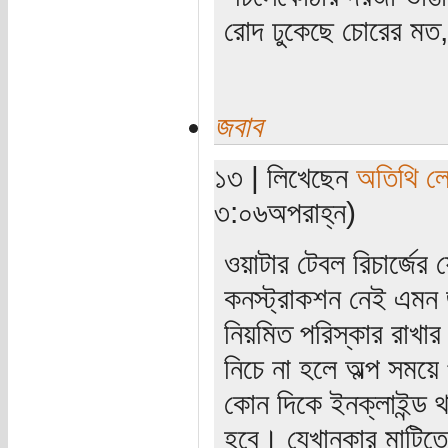
রোদ ঢুকেছে চোরের মত, 
জবাব
১৩ | লিখেছেন
অতিথি ল
৩:০৬অপরাহ্ন)
ওয়াটার টেবল রিচার্জে
কনস্ট্রাকশন নেই এমন 
নিয়মিত পরিস্কার রাখার 
নিচে না হলে অল্প সময়ে
কোন দিকে ইনক্লাইন্ড থা
হবে। যেখানকার মাটিতে 