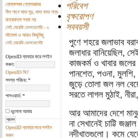
পরিবেশ
হোক্কলরব গ্লোববরাবর
নীল গানে সাদা সুর, কাদা কাদা গন্ধ
বৃক্ষরোপণ
রান্নাবান্না সহজ নয়
সববয়সী
সেই মেয়েটা ভেলভেলেটা - ২
বইমেলা ও আরও কিছুমিছু
পুণে শহরে জলাভাব বরা
সেই মেয়েটা ভেলভেলেটা
জলাধার বানিয়েছিল, সেই
OpenID ব্যবহার করে লগইন
কাজকর্ম ও খাবার জলে
করুন:
পানশেত, পওনা, মুলশি,
OpenID কি?
সদস্য পরিচয়:
*
জুড়ে তোলা জল নল বেয়ে
সরতে লাগল মুঠাই, নীরা,
পাসওয়ার্ড:
*
আর আমাদের দেশে মানুষ
ভুলোনা আমায়
না সেখানেই চাট্টি জঞ
OpenID ব্যবহার করে লগইন
নদীখাতগুলো। কমে যেত
করুন