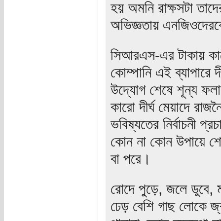
হয় অমনি রাক্ষসটা তাদ
অভিজ্ঞতায় এনজিওদেরকে
সিআরএস-এর টাকায় কাজ
কোম্পানি এই ব্যাপারে দ
উদ্যোগ শেষে শূন্য ফলা
কারো দীর্ঘ মেয়াদে রাজ
ভবিষ্যতের নির্বাচনী প্র
কোন না কোন উপায়ে শো
বা পরে।
রোদে পুড়ে, জলে ডুবে,
ঢেড় বেশি গাছ লোকে জ্ব