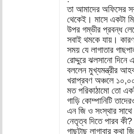
তা আমাদের অফিসের সব
থেকেই। মাসে একটা মিটি
উপর গম্ভীর প্রবন্ধ ল
সবাই থমকে যায়। কারণ
সময় যে লাগাতার গাছপা
রোদ্দুরে ঝলসানো দিনে 
বললেন মুখ্যমন্ত্রীর আ
খরাপ্রবণ অঞ্চলে ১০,
মত পরিকাঠামো তো একটা
গাড়ি কোম্পানিটি তাদে
এন জি ও সংস্থার সাথে
নেতৃত্ব দিতে পারব কী?
গাছটাছ লাগাবার কথা জ