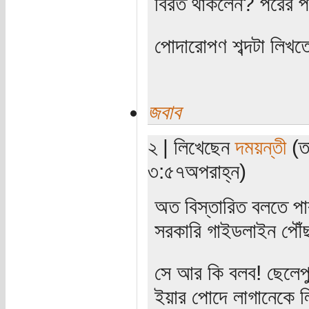
বিরত থাকলেন? পরের পর
পোদারোপণ শব্দটা লিখত
জবাব
২ | লিখেছেন
দময়ন্তী
(ত
৩:৫৭অপরাহ্ন)
অত বিস্তারিত বলতে পা
সরকারি গাইডলাইন পৌঁছ
সে আর কি বলব! ছেলেপু
ইয়ার পোদে লাগানেকে ল