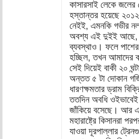
কাসারসাই লেকে জলের ল
হস্তান্তর হয়েছে ২০১২ত
নেইই, এমনকি গভীর নলক
অবশ্য এই দুইই আছে, আ
ব্যবস্থাও। ফলে পাশের
হচ্ছিল, তখন আমাদের ক্
সেই দিয়েই বাকী ২০ ঘন
অন্তত ৫ টা দোকান গজ
ধারণক্ষমতার ড্রাম বিক্
ততদিন অবধি ওইভাবেই 
জাঁকিয়ে বসেছে। আর এই
মহারাষ্ট্রে কিসানরা পর
যাওয়া দূরপাল্লার ট্রেন