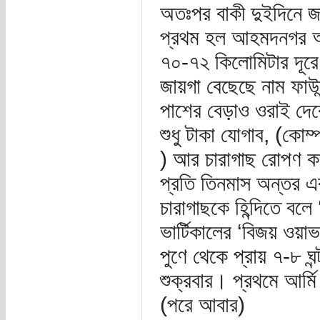
অতঃপর বাকী দুইদিনে 
প্রথম হল আহমদনগর আর্ম
৭০-৭২ কিলোমিটার দূর
জায়গা বেছেছে নাম ফাউন
পাশের বেড়াও ওরাই দে
শুধু টাকা যোগাব, (কোম্
) আর চারাগাছ রোপণ কর
প্রতি তিনমাস অন্তর 
চারাগাছকে হিন্দিতে ব
ভার্টিকালের ‘বিজয় ওয়াভ
পুণে থেকে প্রায় ৭-৮ ঘ
শুক্রবার। প্রথমে আর্মি
(পরে আবার)