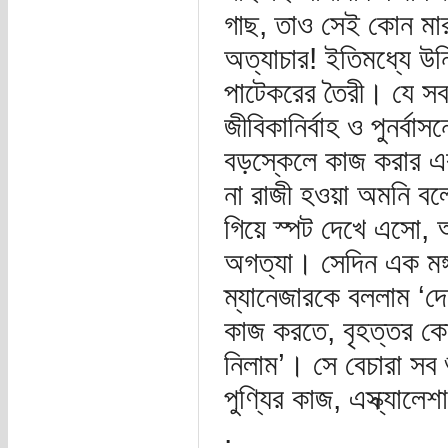
গাছ, তাও সেই কোন মারা
অত্যাচার! ইতিমধ্যে উন
পাটেকরের তৈরী। যে সব 
জীবিকানির্বাহ ও পুনর্
বড়স্কেলে কাজ করার এ
না রাজী হওয়া অমনি ব
গিয়ে স্পট দেখে এসো, আ
অগত্যা। সেদিন এক মঙ্গ
ম্যানেজারকে বললাম ‘দ
কাজ করতে, বৃহত্তর কো
নিলাম’। সে বেচারা সব
পুণ্যির কাজ, এস্ক্যা
.