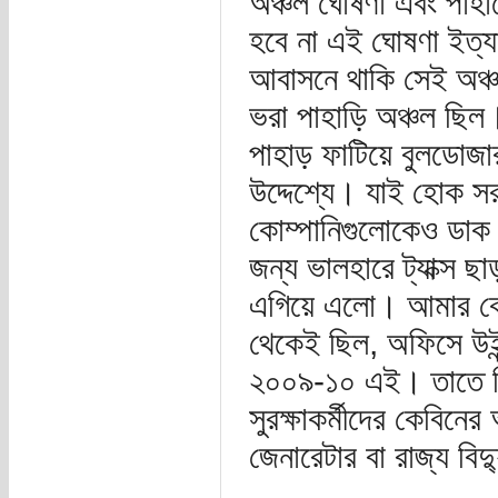
অঞ্চল ঘোষণা এবং পাহা
হবে না এই ঘোষণা ইত্যা
আবাসনে থাকি সেই অঞ্
ভরা পাহাড়ি অঞ্চল ছিল
পাহাড় ফাটিয়ে বুলডোজা
উদ্দেশ্যে। যাই হোক স
কোম্পানিগুলোকেও ডাক দ
জন্য ভালহারে ট্যাক্স 
এগিয়ে এলো। আমার কোম
থেকেই ছিল, অফিসে উইন
২০০৯-১০ এই। তাতে র
সুরক্ষাকর্মীদের কেবিন
জেনারেটার বা রাজ্য বিদ্
.