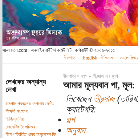
সচলায়তন.com | অনলাইন রাইটার্স কমিউনিটি | কপিরাইট © ২০০৬-২০১৫
নীড়পাতা
English
নীতিমালা
সচলে লিখত
নীড়পাতা
»
ব্লগ
»
তীরন্দাজ এর ব্লগ
লেখকের অন্যান্য
আমার মূল্যবান পা, মূল: 
লেখা
লিখেছেন
তীরন্দাজ
(তারিখ
রামপাল প্রকল্পের নেপথ্যে দেশী-
ক্যাটেগরি:
বিদেশী সংযোগ
গল্প
ডিজিম্যানিয়া
জেনেটিক তৈলচিত্র
অনুবাদ
জিন পরিবর্তিত খাদ্য অনুমোদন কি