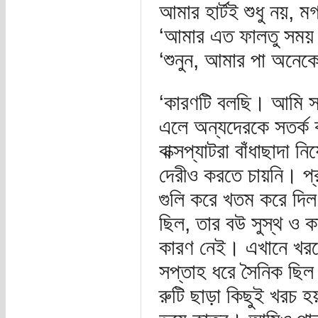
আমার হার্টই শুধু নয়, 
‘আমার এত ফালতু সময়
‘শুনুন, আমার পা অনেকে
‘কারণটি বলছি। আমি সা
এলে অন্যদেরকে সতর্ক 
বাক্সপ্যাটরা বাঁধাছাদা
দেরীও করতে চায়নি। প্
গুলি করে খতম করে দি
ছিল, তার বউ সুস্থ ও
কারণ নেই। এখানে খরচে
সপ্তাহ ধরে সৈনিক ছিল 
রুটি ছাড়া কিছুই খরচ হ