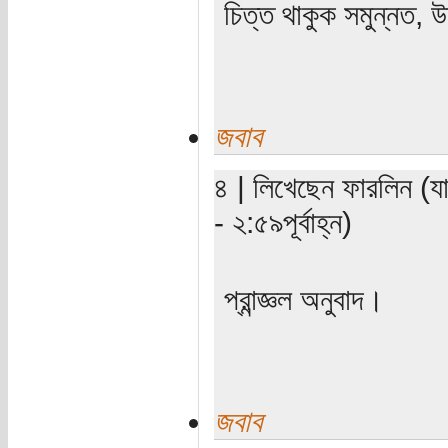
চিত্ত থাকুক সমুন্নত, উ
জবাব
৪ | লিখেছেন ফারলিন (য
- ২:৫৯পূর্বাহ্ন)
প্রান্জ্ঞল অনুবাদ।
জবাব