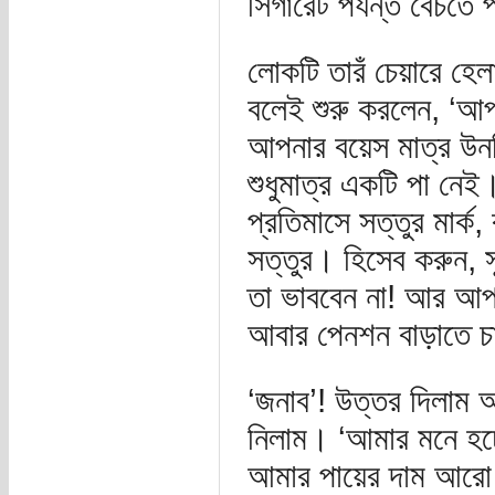
সিগারেট পর্যন্ত বেঁচত
লোকটি তারঁ চেয়ারে হে
বলেই শুরু করলেন, ‘আপ
আপনার বয়েস মাত্র উনত্র
শুধুমাত্র একটি পা নেই
প্রতিমাসে সত্তুর মার্ক
সত্তুর। হিসেব করুন, 
তা ভাববেন না! আর আপ
আবার পেনশন বাড়াতে 
‘জনাব’! উত্তর দিলাম 
নিলাম। ‘আমার মনে হচ
আমার পায়ের দাম আরো 