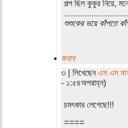
গল্প ছিল কুকুর নিয়ে, 
............................
শুশুকের ভয়ে কাঁপতে কা
জবাব
৩ | লিখেছেন
এস এম মাহব
- ১:৫৪অপরাহ্ন)
চমৎকার লেগেছে!!!
====