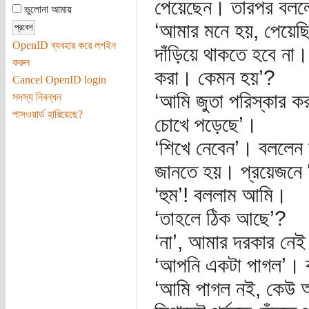
পেয়েছেন। তারপর বলল
ভুলোনা আমায়
‘আমার মনে হয়, পেয়েছি
OpenID ব্যবহার করে লগইন
দাঁড়িয়ে থাকতে হবে না
করুন
করা। কেমন হয়’?
Cancel OpenID login
‘আমি জুতা পরিস্কার 
সদস্য নিবন্ধন
পাসওয়ার্ড হারিয়েছে?
চোখে পড়েছে’।
‘শিখে নেবেন’। বললেন
জানতে হয়। প্রয়েজনে 
‘হুম’! বললাম আমি।
‘তাহলে ঠিক আছে’?
‘না’, আমার দরকার ন
‘আপনি একটা পাগল’। বলল
‘আমি পাগল নই, কেউ আ