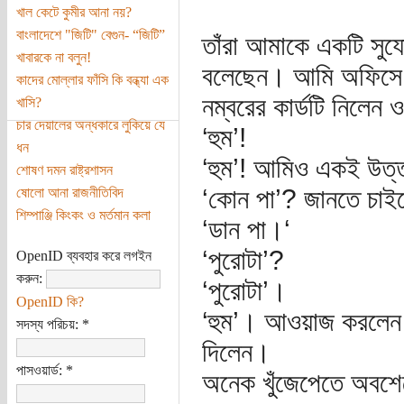
খাল কেটে কুমীর আনা নয়?
বাংলাদেশে "জিটি" বেগুন- “জিটি”
তাঁরা আমাকে একটি সু
খাবারকে না বলুন!
বলেছেন। আমি অফিসে
কাদের মোল্লার ফাঁসি কি বন্ধ্যা এক
নম্বরের কার্ডটি নিলেন 
খাসি?
চার দেয়ালের অন্ধকারে লুকিয়ে যে
‘হুম’!
ধন
‘হুম’! আমিও একই উত্
শোষণ দমন রাষ্ট্রশাসন
‘কোন পা’? জানতে চাইল
ষোলো আনা রাজনীতিবিদ
শিম্পাঞ্জি কিংকং ও মর্তমান কলা
‘ডান পা।‘
‘পুরোটা’?
OpenID ব্যবহার করে লগইন
করুন:
‘পুরোটা’।
OpenID কি?
‘হুম’। আওয়াজ করলেন ক
সদস্য পরিচয়:
*
দিলেন।
পাসওয়ার্ড:
*
অনেক খুঁজেপেতে অবশে