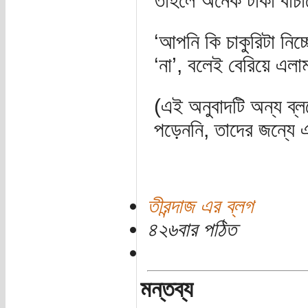
তাহলে অনেক টাকা বাঁচ
‘আপনি কি চাকুরিটা নি
‘না’, বলেই বেরিয়ে এল
(এই অনুবাদটি অন্য ব
পড়েননি, তাদের জন্যে 
তীরন্দাজ এর ব্লগ
৪২৬বার পঠিত
মন্তব্য