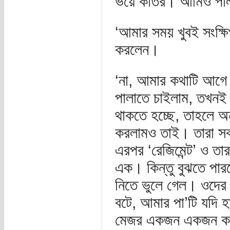
ভয়ে কাতর। আমিও পালা
‘আমার সময় খুবই সংক্ষিপ
করলেন।
‘না, আমার কথাটি আগ
পালাতে চাইলাম, তখনই
থাকতে হচ্ছে, তাহলে অ
করলামও তাই। তারা সব
এরপর ‘রেজিমেন্ট’ ও তা
এক। কিন্তু বুঝতে পা
নিতে ভুলে গেল। ওদের 
বটে, আমার পা’টি যদি 
মেজর একজন একজন করে