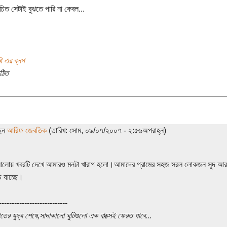
চিত সেটাই বুঝতে পারি না কেবল...
ি এর ব্লগ
ঠিত
ছেন
আরিফ জেবতিক
(তারিখ: সোম, ০৯/০৭/২০০৭ - ২:৫৬অপরাহ্ন)
লোয় খবরটি দেখে আমারও মনটা খারাপ হলো।আমাদের গ্রামের সহজ সরল লোকজন সুদ আর লো
ে যাচ্ছে।
---------------------------
াতের যুদ্ধ শেষে,সাদাকালো ঘুটিগুলো এক বাক্সেই ফেরত যাবে...