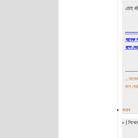
এটাই জ
--------
অনেক স
বলে দেয়
--------
...অনেক
বলে দেয়
জবাব
৮ | লিখে