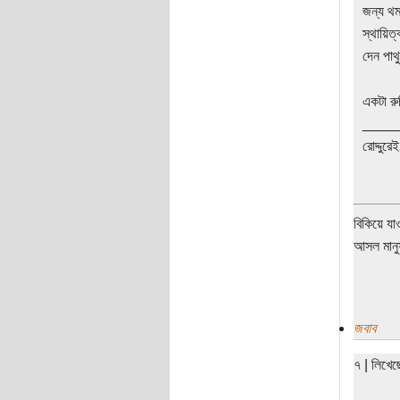
জন্য থম
স্থায়িত্
দেন পাথ
একটা র
____
রোদ্দুরে
বিকিয়ে যা
আসল মানুষ
জবাব
৭ | লিখে