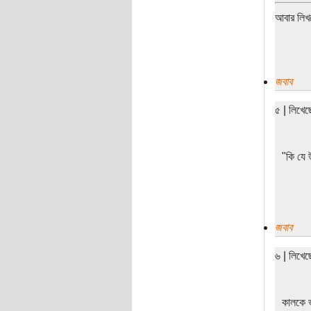
আবার লিখ
জবাব
৫ | লিখে
"কি যে 
জবাব
৬ | লিখে
কালকে ভ