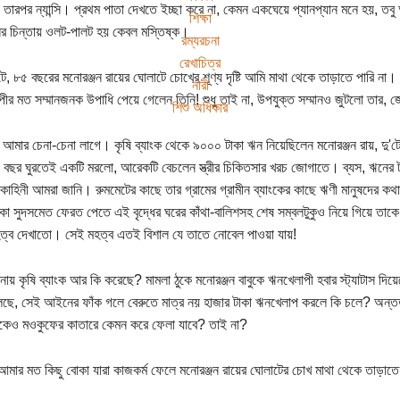
ারপর ন্যান্সি। প্রথম পাতা দেখতে ইচ্ছা করে না, কেমন একঘেয়ে প্যানপ্যান মনে হয়, তবু 
শিক্ষা
নের চিন্তায় ওলট-পালট হয় কেবল মস্তিষ্ক।
রম্যরচনা
রেখাচিত্র
ে, ৮৫ বছরের মনোরঞ্জন রায়ের ঘোলাটে চোখের শূণ্য দৃষ্টি আমি মাথা থেকে তাড়াতে পারি না। ন
নারী
ীর মত সম্মানজনক উপাধি পেয়ে গেলেন তিনি! শুধু তাই না, উপযুক্ত সম্মানও জুটলো তার, জে
শিশু অধিকার
া আমার চেনা-চেনা লাগে। কৃষি ব্যাংক থেকে ৯০০০ টাকা ঋন নিয়েছিলেন মনোরঞ্জন রায়, দ
ছর ঘুরতেই একটি মরলো, আরেকটি বেচলেন স্ত্রীর চিকিতসার খরচ জোগাতে। ব্যস, ঋনের টা
কাহিনী আমরা জানি। রুমমেটের কাছে তার গ্রামের গ্রামীন ব্যাংকের কাছে ঋণী মানুষদের কথ
কা সুদসমেত ফেরত পেতে এই বৃদ্ধের ঘরের কাঁথা-বালিশসহ শেষ সম্বলটুকুও নিয়ে গিয়ে তাকে 
ত্ব দেখাতো। সেই মহত্ব এতই বিশাল যে তাতে নোবেল পাওয়া যায়!
নায় কৃষি ব্যাংক আর কি করেছে? মামলা ঠুকে মনোরঞ্জন বাবুকে ঋনখেলাপী হবার স্ট্যাটাস
ছে, সেই আইনের ফাঁক গলে বেরুতে মাত্র নয় হাজার টাকা ঋনখেলাপ করলে কি চলে? অন্তত
কেও মওকুফের কাতারে কেমন করে ফেলা যাবে? তাই না?
মার মত কিছু বোকা যারা কাজকর্ম ফেলে মনোরঞ্জন রায়ের ঘোলাটের চোখ মাথা থেকে তাড়াতে 