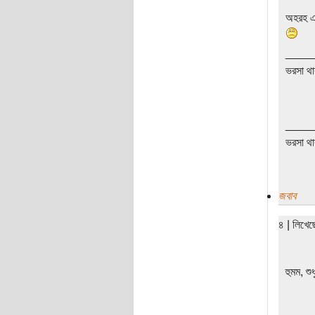
অহরহ এর
____
ভরসা থা
____
ভরসা থা
জবাব
৪ | লিখে
হুমম, শু