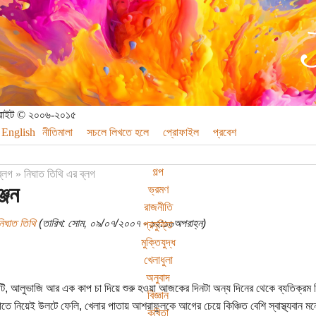
পিরাইট © ২০০৬-২০১৫
English
নীতিমালা
সচলে লিখতে হলে
প্রোফাইল
প্রবেশ
গল্প
ব্লগ
»
নিঘাত তিথি এর ব্লগ
্জন
ভ্রমণ
রাজনীতি
নিঘাত তিথি
(তারিখ: সোম, ০৯/০৭/২০০৭ - ১২:১৬অপরাহ্ন)
প্রযুক্তি
মুক্তিযুদ্ধ
খেলাধুলা
অনুবাদ
টি, আলুভাজি আর এক কাপ চা দিয়ে শুরু হওয়া আজকের দিনটা অন্য দিনের থেকে ব্যতিক্রম
বিজ্ঞান
তে নিয়েই উলটে ফেলি, খেলার পাতায় আশরাফুলকে আগের চেয়ে কিঞ্চিত বেশি স্বাস্থ্যবান ম
কবিতা