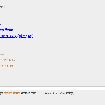
ীবন।
-
ময় নীরবতা
 অনেক কথা। (সুইস প্রবাদ)
----
 সময় নীরবতা
 অনেক কথা...
ছেন
আরশাদ রহমান
(তারিখ: মঙ্গল, ১০/০৭/২০০৭ - ১২:২৮পূর্বাহ্ন)