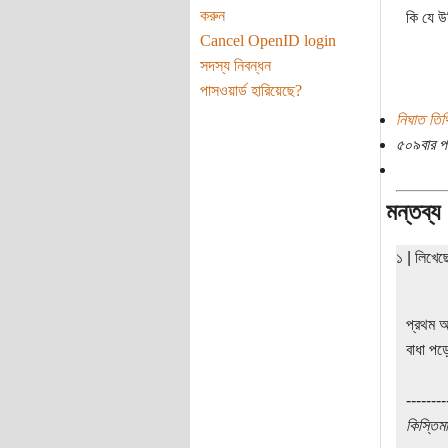
করুন
কি যে উ
Cancel OpenID login
সদস্য নিবন্ধন
পাসওয়ার্ড হারিয়েছে?
নিঘাত তিথ
৫০৯বার প
মন্তব্য
১ | লিখে
প্রথম আ
বাধা পড়
--------
কিস্তিম