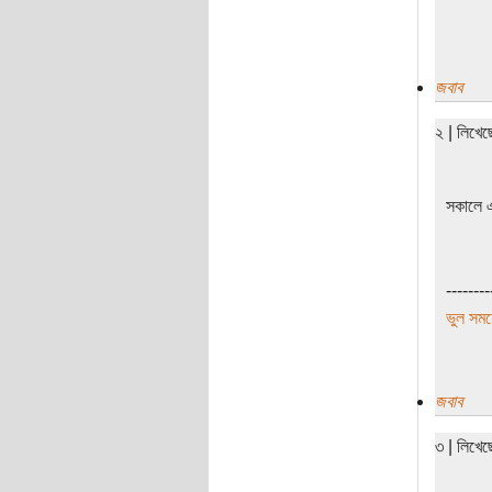
জবাব
২ | লিখে
সকালে 
--------
ভুল সময়
জবাব
৩ | লিখে