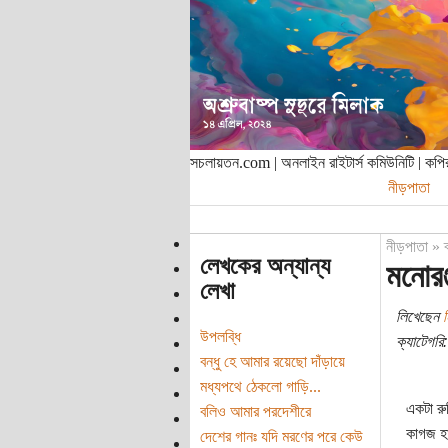
সচলায়তন.com | অনলাইন রাইটার্স কমিউনিটি | ক
নীড়পাতা
নীড়পাতা
»
লেখকের অন্যান্য
মনোরঞ
লেখা
লিখেছেন
উপলব্ধি
ক্যাটেগরি:
বন্ধু হে আমার রয়েছো দাঁড়ায়ে
মধ্যপথে ঠেকলো গাড়ি...
একটা রু
বলিও আমার পরদেশীরে
কাগজ হা
দেশের গানঃ যদি মরণের পরে কেউ