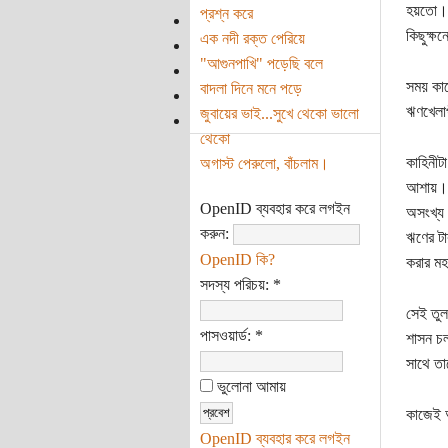
হয়তো। ত
প্রশ্ন করে
কিছুক্ষ
এক নদী রক্ত পেরিয়ে
"আগুনপাখি" পড়েছি বলে
সময় কাট
বাদলা দিনে মনে পড়ে
ঋণখেলাপ
জুবায়ের ভাই...সুখে থেকো ভালো
থেকো
কাহিনীট
অগাস্ট পেরুলো, বাঁচলাম।
আশায়। ব
OpenID ব্যবহার করে লগইন
অসংখ্য 
করুন:
ঋণের টা
OpenID কি?
করার মহ
সদস্য পরিচয়:
*
সেই তুল
পাসওয়ার্ড:
*
শাসন চল
সাথে তা
ভুলোনা আমায়
কাজেই আ
OpenID ব্যবহার করে লগইন