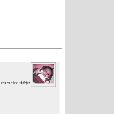
নের ফাকে আষ্টেপৃষ্ঠে