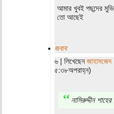
আমার খুবই পছন্দের মুভ
তো আছেই
জবাব
৬ | লিখেছেন
জাহামজেদ
৫:৩৮অপরাহ্ন)
নাসিরুদ্দীন শাহ