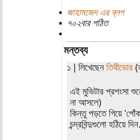
জাহামজেদ এর ব্লগ
৭০২বার পঠিত
মন্তব্য
১ | লিখেছেন
তিথীডোর
(ত
এই মুভিটার প্রশংসা শু
না আসলে)
কিন্তু পড়তে গিয়ে 'পো
চন্দ্রবিন্দুগুলো হঠিয়ে দিন