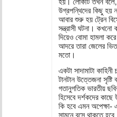
হয়। লোকটি তখন বলে, দ
উগ্রপন্থিদের কিছু হয় 
আবার শুরু হয় ট্রেন 
সন্ত্রাসী ঘটনা। কখনো 
দিয়েও বোমা হামলা করে
আদরে তারা জেলের ভিতর
মতো।
একটা সাদামাটা কাহিনী চ
টানটান উত্তেজনা সৃষ্
গতানুগতিক ভারতীয় ছবি
হিসেবে দর্শকদের কাছে
কি হবে এমন অপেক্ষা- এ
সামনে বসে থাকতে হবে