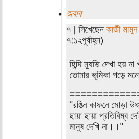
জবাব
৭ | লিখেছেন
কাজী মামুন
৭:১২পূর্বাহ্ন)
হিন্দি ম্যুভি দেখা হয় ন
তোমার ভূমিকা পড়ে মনে
============
"রঙিন কাফনে মোড়া উৎ
ছায়া ছায়া প্রতিবিম্ব দে
মানুষ দেখি না।।"