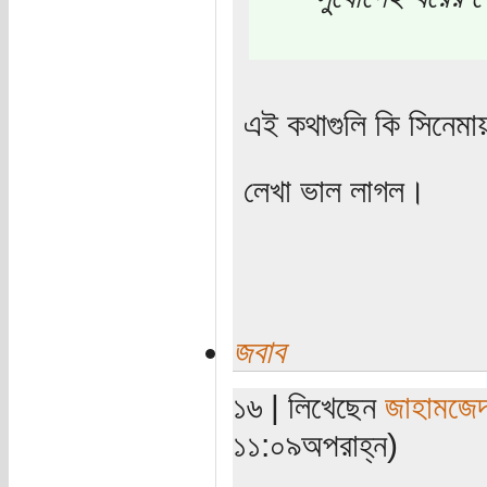
এই কথাগুলি কি সিনেম
লেখা ভাল লাগল।
জবাব
১৬ | লিখেছেন
জাহামজে
১১:০৯অপরাহ্ন)