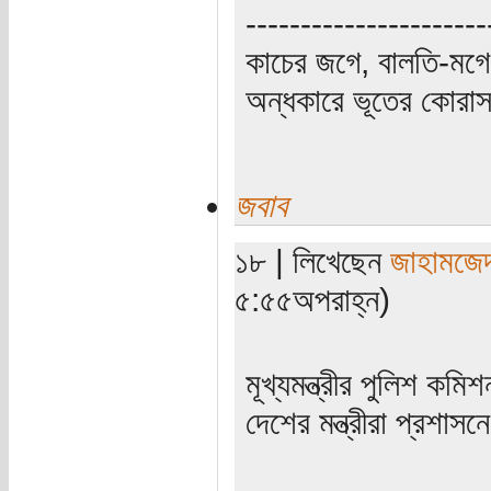
----------------------
কাচের জগে, বালতি-মগে,
অন্ধকারে ভূতের কোরাস, 
জবাব
১৮ | লিখেছেন
জাহামজে
৫:৫৫অপরাহ্ন)
মূখ্যমন্ত্রীর পুলিশ ক
দেশের মন্ত্রীরা প্রশাস
_____________