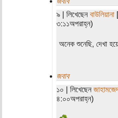
জবাব
৯ | লিখেছেন
বাউলিয়ানা
[
৩:১১অপরাহ্ন)
অনেক শুনেছি, দেখা হ
জবাব
১০ | লিখেছেন
জাহামজে
৪:০০অপরাহ্ন)