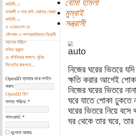
বোমা হামলা
কাহিনী- ১
মুম্বাই
ফারুকী ও তার ভাই বেরাদার কেচ্ছা
কাহিনী- ০
সন্ত্রাসী
এ ওয়েডনেস ডে
মৌলবাদ ও সাম্প্রদায়িকতা বিরোধী
আলোর মিছিল
দখিনা বারান্দা
চে বলিভিয়ার জঙ্গলে, মুনির
সিলেটের রাজপথে...
নিজের ঘরের ভিতরে যদি
ক্ষতি করার আগেই পোকা
OpenID ব্যবহার করে লগইন
করুন:
নিজের ঘরের ভিতরে না
OpenID কি?
ঘরে যাতে পোকা ঢুকতে ন
সদস্য পরিচয়:
*
ঘরের ভিতরে নিয়ে বসে 
পাসওয়ার্ড:
*
ঘর থেকে তার ঘরে, তার
ভুলোনা আমায়