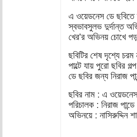
এ ওয়েডনেস ডে ছবিতে না
স্বভাবসুলভ দুর্দান্ত
খের'র অভিনয় চোখে প
ছবিটির শেষ দৃশ্যে চরম
পাল্টে যায় পুরো ছবির 
ডে ছবির জন্য নিরাজ পা
ছবির নাম : এ ওয়েডনে
পরিচালক : নিরাজ পান্ডে
অভিনয়ে : নাসিরুদ্দিন 