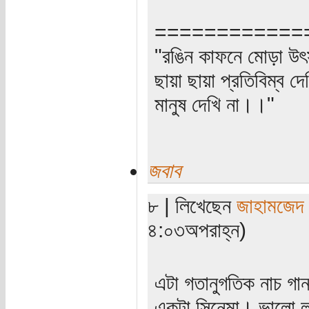
============
"রঙিন কাফনে মোড়া উৎ
ছায়া ছায়া প্রতিবিম্ব দে
মানুষ দেখি না।।"
জবাব
৮ | লিখেছেন
জাহামজেদ
৪:০৩অপরাহ্ন)
এটা গতানুগতিক নাচ গান 
একটা সিনেমা। ভালো লা