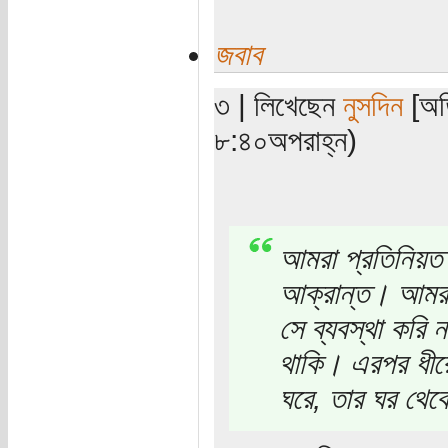
জবাব
৩ | লিখেছেন
নুসদিন
[অতি
৮:৪০অপরাহ্ন)
আমরা প্রতিনিয়ত 
আক্রান্ত। আমরা 
সে ব্যবস্থা করি 
থাকি। এরপর ধীর
ঘরে, তার ঘর থেক