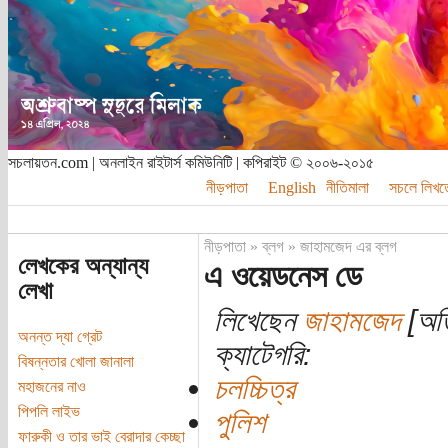
সচলায়তন.com | অনলাইন রাইটার্স কমিউনিটি | কপিরাইট © ২০০৬-২০১৫
নীড়পাতা
English
নীতিমালা
সচলে লিখত
নীড়পাতা
»
ব্লগ
»
জাহামজেদ এর ব্লগ
লেখকের অন্যান্য
এ ওয়েডনেস ডে
লেখা
লিখেছেন
জাহামজেদ
[অতি
অনন্ত দ্যা গ্রেট
ক্যাটেগরি:
বিষন্নতার খোলা জানালা
চলচ্চিত্র
মহাজনের নাও
পিপলি লাইভ
পুলিশ
ফারুকী ও তার ভাই বেরাদার কেচ্ছা