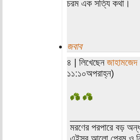
চরম এক সত্যি কথা।
জবাব
৪ | লিখেছেন
জাহামজেদ
১১:১০অপরাহ্ন)
_____________
মরণের পরপারে বড় অন্
এইসব আলো প্রেম ও নি