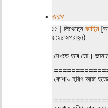
জবাব
১১ | লিখেছেন
ফাহিম
[অত
৫:২৪অপরাহ্ন)
দেখতে হবে তো। জানা
============
কোথাও হরিণ আজ হতেছ
============