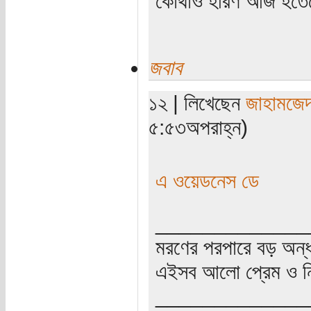
কোথাও হরিণ আজ হতেছ
জবাব
১২ | লিখেছেন
জাহামজে
৫:৫৩অপরাহ্ন)
এ ওয়েডনেস ডে
_____________
মরণের পরপারে বড় অন্
এইসব আলো প্রেম ও নি
_____________