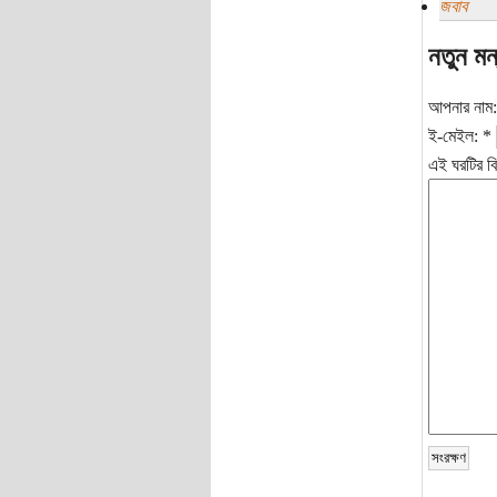
জবাব
নতুন মন
আপনার নাম
ই-মেইল:
*
এই ঘরটির বি