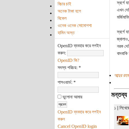
স্বর্গে 
বিচার চাই
এখন দেখি
অনেক টাকা হলে
মর্জিমা
বিকেল
ওনেক ওনেক সোমোশশা
স্বর্গে 
হামিন অস্ত
জ্বালাও
OpenID ব্যবহার করে লগইন
নরক দেখ
করুন:
বাদবাকি
OpenID কি?
সদস্য পরিচয়:
*
আব্দুর রহ
পাসওয়ার্ড:
*
মন্তব্য
ভুলোনা আমায়
১ | লিখে
OpenID ব্যবহার করে লগইন
করুন
Cancel OpenID login