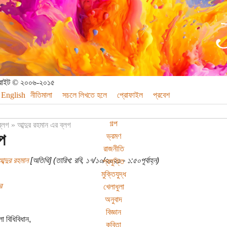
পিরাইট © ২০০৬-২০১৫
English
নীতিমালা
সচলে লিখতে হলে
প্রোফাইল
প্রবেশ
গল্প
ব্লগ
»
আব্দুর রহমান এর ব্লগ
প
ভ্রমণ
রাজনীতি
ব্দুর রহমান
[অতিথি] (তারিখ: রবি, ১৭/১০/২০২১ - ১:৫০পূর্বাহ্ন)
প্রযুক্তি
মুক্তিযুদ্ধ
র
খেলাধুলা
অনুবাদ
বিজ্ঞান
লো বিধিবিধান,
কবিতা