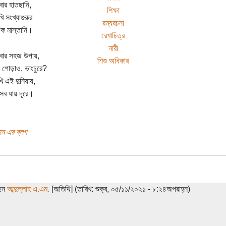
যাবার হাতছানি,
শিক্ষা
 সংখ্যাগুরুর
রম্যরচনা
ফিক মাস্তানি।
রেখাচিত্র
নারী
যাবার সহজ উপায়,
শিশু অধিকার
, পোড়াও, ভাংচুরে?
ি এই দুনিয়ায়,
 সব যায় দূরে।
মান এর ব্লগ
ছেন
আব্দুল্লাহ এ.এম.
[অতিথি] (তারিখ: শুক্র, ০৫/১১/২০২১ - ৮:২৪অপরাহ্ন)