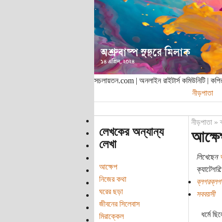
সচলায়তন.com | অনলাইন রাইটার্স কমিউনিটি | ক
নীড়পাতা
নীড়পাতা
»
লেখকের অন্যান্য
আক্ষে
লেখা
লিখেছেন
আ
আক্ষেপ
ক্যাটেগরি:
নিজের কথা
ব্লগরব্লগ
ঘরের ছড়া
সববয়সী
জীবনের সিলেবাস
ধর্মে ছি
মিরাক্কেল