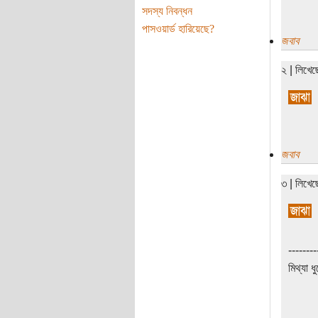
সদস্য নিবন্ধন
পাসওয়ার্ড হারিয়েছে?
জবাব
২ | লিখে
জবাব
৩ | লিখে
--------
মিথ্যা ধ