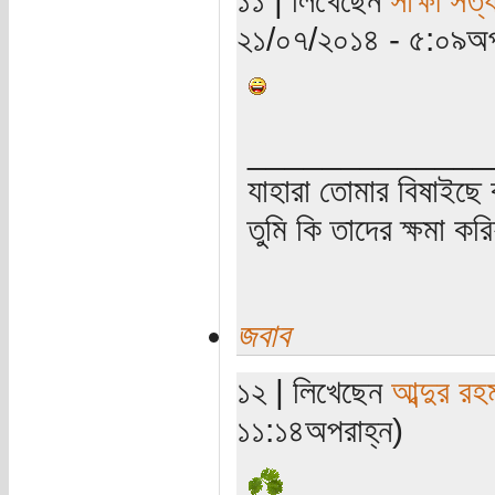
২১/০৭/২০১৪ - ৫:০৯অপ
_____________
যাহারা তোমার বিষাইছে 
তুমি কি তাদের ক্ষমা কর
জবাব
১২ | লিখেছেন
আব্দুর রহ
১১:১৪অপরাহ্ন)