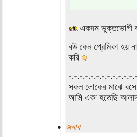
একদম ভুক্তভোগী 
বউ কেন প্রেমিকা হয় ন
করি
‍‌-.-.-.-.-.-.-.-.-.-.-.-
সকল লোকের মাঝে বসে,
আমি একা হতেছি আলাদা
জবাব