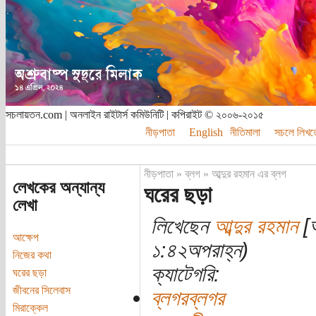
সচলায়তন.com | অনলাইন রাইটার্স কমিউনিটি | কপিরাইট © ২০০৬-২০১৫
নীড়পাতা
English
নীতিমালা
সচলে লিখত
নীড়পাতা
»
ব্লগ
»
আব্দুর রহমান এর ব্লগ
লেখকের অন্যান্য
ঘরের ছড়া
লেখা
লিখেছেন
আব্দুর রহমান
[অ
আক্ষেপ
১:৪২অপরাহ্ন)
নিজের কথা
ক্যাটেগরি:
ঘরের ছড়া
জীবনের সিলেবাস
ব্লগরব্লগর
মিরাক্কেল