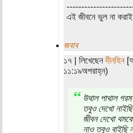
----------------------
এই জীবনে ভুল না করাই
জবাব
১৭ | লিখেছেন
দীনহিন
[অ
১১:১৯অপরাহ্ন)
উথাল পাথাল গরম
তবুও দেখো নাইছি
জীবন দেখো থমক
নাও তবুও বাইছি 