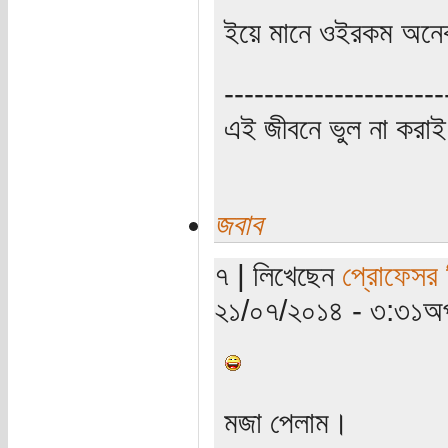
ইয়ে মানে ওইরকম অনেক
----------------------
এই জীবনে ভুল না করাই
জবাব
৭ | লিখেছেন
প্রোফেসর 
২১/০৭/২০১৪ - ৩:৩১অপ
মজা পেলাম।