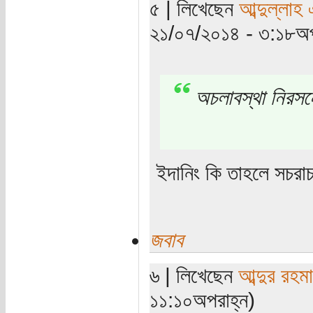
৫ | লিখেছেন
আব্দুল্লাহ
২১/০৭/২০১৪ - ৩:১৮অপ
অচলাবস্থা নিরসন
ইদানিং কি তাহলে সচরা
জবাব
৬ | লিখেছেন
আব্দুর রহম
১১:১০অপরাহ্ন)