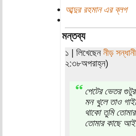
আব্দুর রহমান এর ব্লগ
মন্তব্য
১ | লিখেছেন
নীড় সন্ধানী
২:৩৮অপরাহ্ন)
পেটের ভেতর গুটুর 
মন খুলে তাও গাইছ
থাকো তুমি তোমা
তোমার কাছে আই