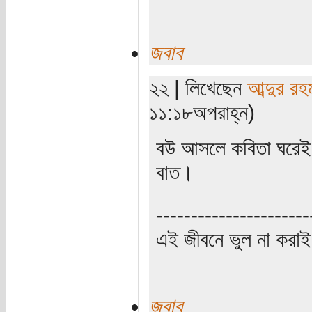
জবাব
২২ | লিখেছেন
আব্দুর রহ
১১:১৮অপরাহ্ন)
বউ আসলে কবিতা ঘরেই ঢ
বাত।
----------------------
এই জীবনে ভুল না করাই
জবাব