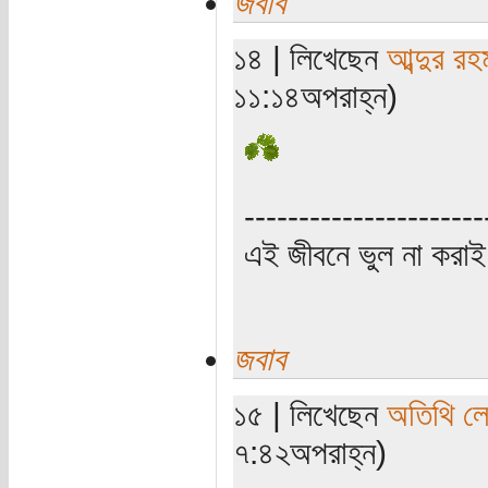
জবাব
১৪ | লিখেছেন
আব্দুর রহ
১১:১৪অপরাহ্ন)
----------------------
এই জীবনে ভুল না করাই
জবাব
১৫ | লিখেছেন
অতিথি ল
৭:৪২অপরাহ্ন)