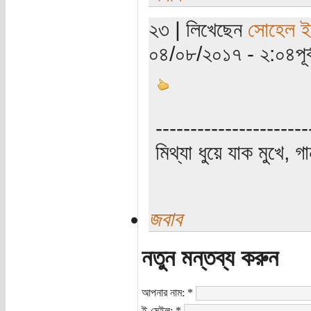
২৩ | লিখেছেন
সোহেল ই
০৪/০৮/২০১৭ - ২:০৪পূর্ব
----------------------
মিথ্যা ধুয়ে যাক মুখে, গ
জবাব
নতুন মন্তব্য করুন
আপনার নাম:
*
ই-মেইল:
*