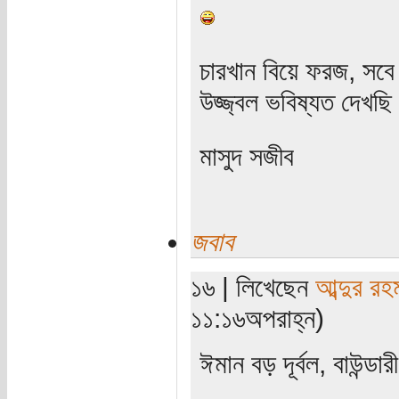
চারখান বিয়ে ফরজ, সবে
উজ্জ্বল ভবিষ্যত দেখছ
মাসুদ সজীব
জবাব
১৬ | লিখেছেন
আব্দুর রহ
১১:১৬অপরাহ্ন)
ঈমান বড় দূর্বল, বাউন্ড