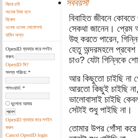
সববয়সী
বিচার চাই
অনেক টাকা হলে
বিবাহিত জীবনে কোবতে 
বিকেল
সেকথা জানেন। প্রেম 
ওনেক ওনেক সোমোশশা
হামিন অস্ত
উহু করতে পারেন, গিন্ন
হেতু অন্দরমহলে প্রবেশ 
OpenID ব্যবহার করে লগইন
করুন:
চাও? যেটা গিন্নিকে শ
OpenID কি?
সদস্য পরিচয়:
*
আর কিছুতো চাইছি না 
আরতো কিছুই চাইছি না
পাসওয়ার্ড:
*
ভালোবাসাই চাইছি কেব
ভুলোনা আমায়
সেটাই শুধু পাইছি না।
OpenID ব্যবহার করে লগইন
তোমার উপর গোঁসা করে
করুন
Cancel OpenID login