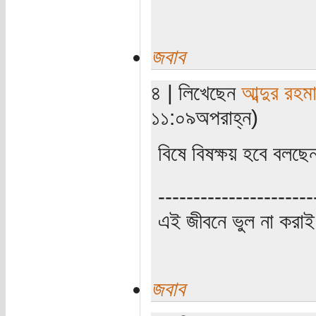
জবাব
৪ | লিখেছেন
আব্দুর রহম
১১:০৯অপরাহ্ন)
বিষে বিষক্ষয় হবে বলছে
----------------------
এই জীবনে ভুল না করাই
জবাব