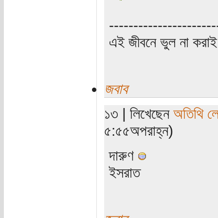
----------------------
এই জীবনে ভুল না করাই
জবাব
১৩ | লিখেছেন
অতিথি ল
৫:৫৫অপরাহ্ন)
দারুণ
ইসরাত