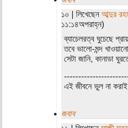
১০ | লিখেছেন
আব্দুর রহ
১১:১৪অপরাহ্ন)
ব্যাচেলরত্ব ঘুচেছে প্
তবে ভালো-মন্দ খাওয়ান
সেটা জানি, কানাডা ঘ
----------------------
এই জীবনে ভুল না করাই
জবাব
১১ | লিখেছেন
সাক্ষী সত্য