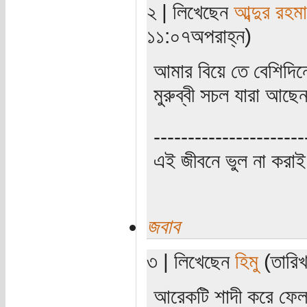
২ | লিখেছেন
আব্দুর রহম
১১:০৭অপরাহ্ন)
আমার বিয়ে তে বেশিদিন
মুরুব্বী সচল যারা আছ
----------------------
এই জীবনে ভুল না করাই
জবাব
৩ | লিখেছেন
হিমু
(তারিখ
আরেকটি শাদী করে ফেল