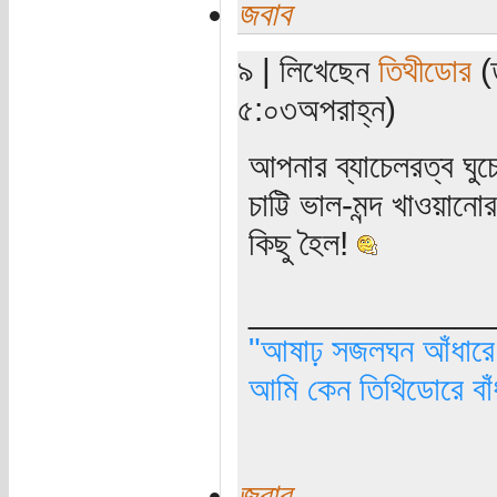
জবাব
৯ | লিখেছেন
তিথীডোর
(
৫:০৩অপরাহ্ন)
আপনার ব্যাচেলরত্ব ঘু
চাট্টি ভাল-মন্দ খাওয়া
কিছু হৈল!
_____________
"আষাঢ় সজলঘন আঁধারে, 
আমি কেন তিথিডোরে বাঁ
জবাব