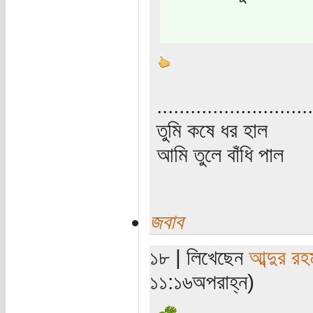
............................
তুমি কষে ধর হাল
আমি তুলে বাঁধি পাল
জবাব
১৮ | লিখেছেন
আব্দুর রহ
১১:১৬অপরাহ্ন)