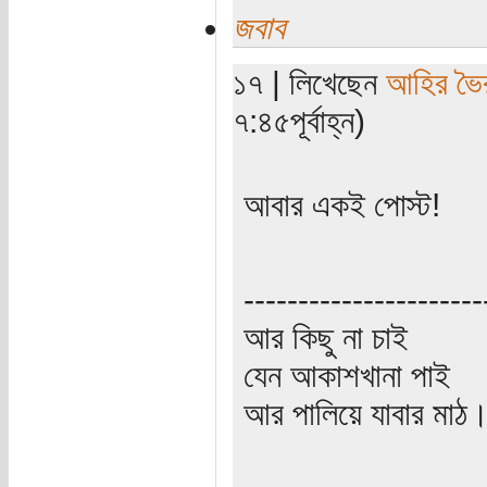
জবাব
১৭ | লিখেছেন
আহির ভৈ
৭:৪৫পূর্বাহ্ন)
আবার একই পোস্ট!
----------------------
আর কিছু না চাই
যেন আকাশখানা পাই
আর পালিয়ে যাবার মাঠ