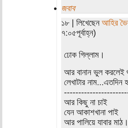
জবাব
১৮ | লিখেছেন
আহির ভৈ
৭:০৫পূর্বাহ্ন)
ঢোক গিল্‌লাম।
আর বানান ভুল করলেই শ
লেখাটার নাম...এতদিন হয়
----------------------
আর কিছু না চাই
যেন আকাশখানা পাই
আর পালিয়ে যাবার মাঠ