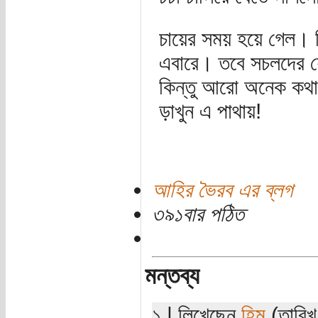
চায়ের সময় হয়ে গেল। শ
এবারে। তবে সচলদের যে
কিন্তু আরো অনেক কথা
ড়াখুন এ পাথায়!
আহির ভৈরব এর ব্লগ
৩৯১বার পঠিত
মন্তব্য
১ | লিখেছেন
হিমু
(তারিখ: