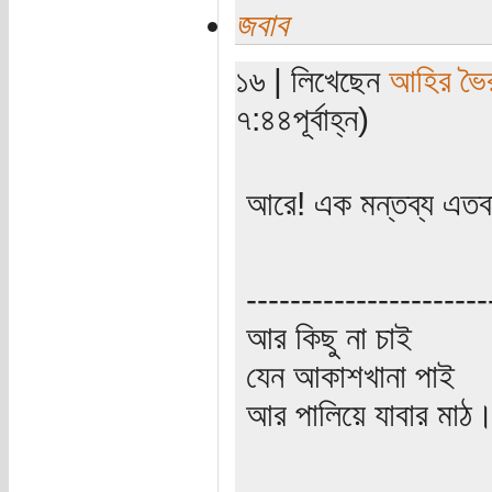
জবাব
১৬ | লিখেছেন
আহির ভৈ
৭:৪৪পূর্বাহ্ন)
আরে! এক মন্তব্য এত
----------------------
আর কিছু না চাই
যেন আকাশখানা পাই
আর পালিয়ে যাবার মাঠ