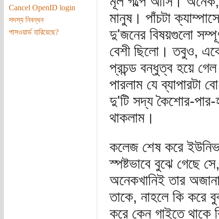
মূল গল্পে আসি। অনেক
Cancel OpenID login
মানুষ। পাঁচটা ক্যাম্প
সদস্য নিবন্ধন
দু'জনের বিষয়গুলো সম্প
পাসওয়ার্ড হারিয়েছে?
বেশী ছিলো। তবুও, এক
প্রচন্ড বন্ধুত্ব হয়ে 
পারলাম যে ব্যাপারটা বো
দু'টি সদ্য কৈশোর-পার-
থাকলাম।
কলেজ শেষ করে ইউনিভার
স্পষ্টভাবে বুঝে গেছে স
অনেকখানিই তার অজানাই
তাকে, নাহলে কি করে বু
করে কেন গাইতে থাকে 