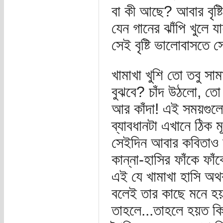
বা কী আছে? আবার বৃষ্
যেন গানের ঝাঁপি খুলে যা
সেই বৃষ্টি ভালোবাসতে
খামাখা খুশি তো তবু সা
বুঝবে? চাঁদ উঠলো, তো
আর কাঁদা! এই সময়গুলোত
ব্যাবধানটা এখানে ঠিক 
সেইদিন আবার কবিতাও চল
কান্না-হাসির ফাঁকে ফা
এই যে খামাখা হাসি অথব
বলেই তার কাছে মনে হয়
তাহলে...তাহলে হয়ত ক