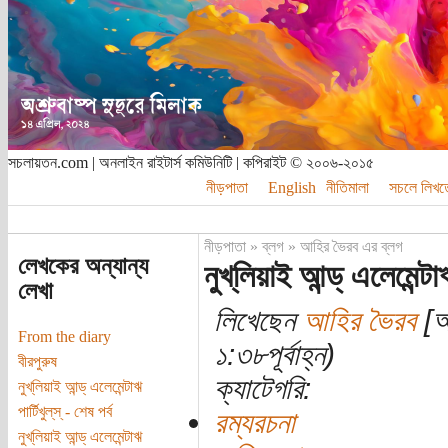
সচলায়তন.com | অনলাইন রাইটার্স কমিউনিটি | কপিরাইট © ২০০৬-২০১৫
নীড়পাতা
English
নীতিমালা
সচলে লিখত
নীড়পাতা
»
ব্লগ
»
আহির ভৈরব এর ব্লগ
লেখকের অন্যান্য
নুখ্‌লিয়াই আন্ড্ এলেমেন্টাঋ প
লেখা
লিখেছেন
আহির ভৈরব
[অত
From the diary
১:৩৮পূর্বাহ্ন)
বীরপুরুষ
ক্যাটেগরি:
নুখ্‌লিয়াই আন্ড্ এলেমেন্টাঋ
পার্টিখুল্‌স্‌ - শেষ পর্ব
রম্যরচনা
নুখ্‌লিয়াই আন্ড্ এলেমেন্টাঋ