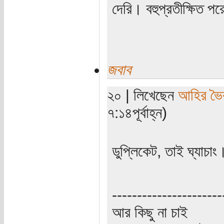
দেরি। বহুপ্রতীক্ষিত প
জবাব
২০ | লিখেছেন
আহির ভৈ
৭:১৪পূর্বাহ্ন)
ডুপ্লিকেট, তাই ঘ্যাচাং
----------------------
আর কিছু না চাই