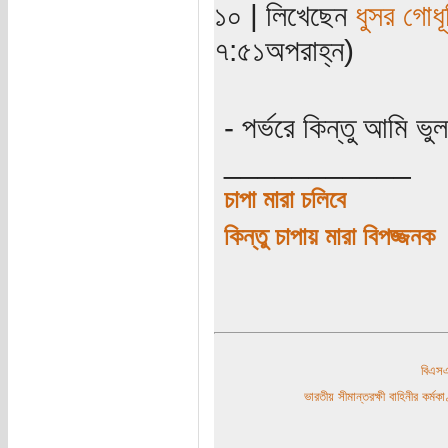
১০ | লিখেছেন
ধুসর গোধূ
৭:৫১অপরাহ্ন)
- পর্ভরে কিন্তু আমি ভ
___________
চাপা মারা চলিবে
কিন্তু চাপায় মারা বিপজ্জনক
বিএ
ভারতীয় সীমান্তরক্ষী বাহিনীর কর্