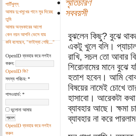
স্মৃতিচারণ
পার্টিখুল্‌স্‌
সববয়সী
আমার দু:খসুখের গানে সুর দিয়েছ
তুমি
আমার অন্ধকারের আলো
বুঝলেন কিছু? বুঝে থা
কেন নয়ন আপনি ভেসে যায়
কবি বলেছেন, "ফাইস্যা গেছি..."
একটু খুলে বলি। প্যাচাল
রাখি, সচল তো আবার বি
OpenID ব্যবহার করে লগইন
করুন:
শিরোনামের মানে বুঝে য
OpenID কি?
হতাশ হবেন। আমি বোকা 
সদস্য পরিচয়:
*
বিষয়ের নামেই চোখে তারা
পাসওয়ার্ড:
*
হাসাবো। আরেকটা কথা ব
ব্যাবহার আছে। ক্ষমা চা
ভুলোনা আমায়
ব্যাবহার না করে পারলা
OpenID ব্যবহার করে লগইন
করুন