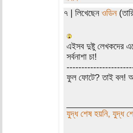
৭ | লিখেছেন
ওডিন
(তারি
এইসব দুষ্টু লেখকদের এলে
সর্বনাশা চা!
----------------------
ফুল ফোটে? তাই বল! 
_____________
যুদ্ধ শেষ হয়নি, যুদ্ধ শ