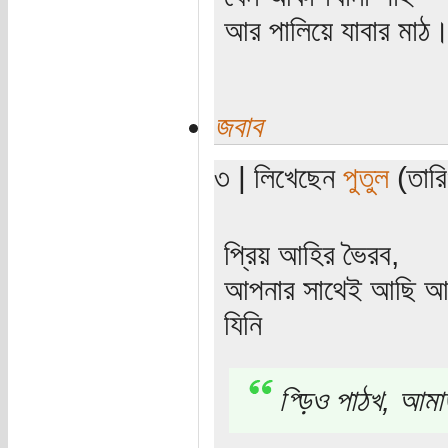
আর পালিয়ে যাবার মাঠ
জবাব
৩ | লিখেছেন
পুতুল
(তারি
প্রিয় আহির ভৈরব,
আপনার সাথেই আছি আর
যিনি
প্ড়িও পাঠখ, আমা