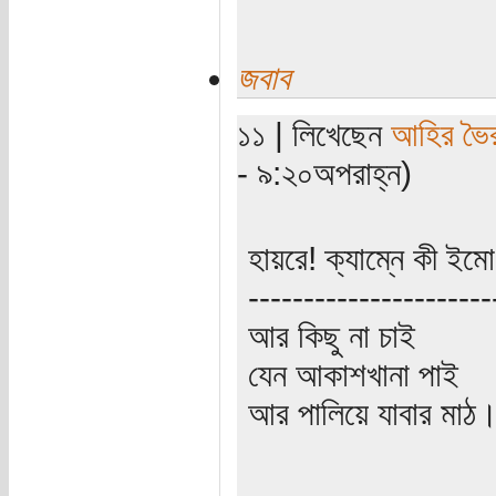
জবাব
১১ | লিখেছেন
আহির ভৈ
- ৯:২০অপরাহ্ন)
হায়রে! ক্যাম্নে কী ইমো
----------------------
আর কিছু না চাই
যেন আকাশখানা পাই
আর পালিয়ে যাবার মাঠ