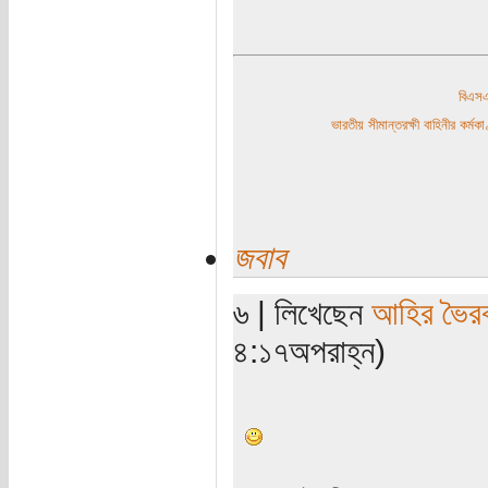
বিএ
ভারতীয় সীমান্তরক্ষী বাহিনীর কর্
জবাব
৬ | লিখেছেন
আহির ভৈর
৪:১৭অপরাহ্ন)