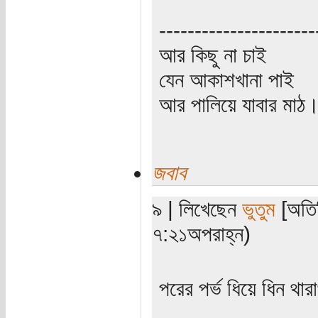
----------------------
আর কিছু না চাই
যেন আকাশখানা পাই
আর পালিয়ে যাবার মাঠ
জবাব
৯ | লিখেছেন
ভুতুম
[অতিথ
৭:২১অপরাহ্ন)
পরের পর্ভ ধিয়ে ধিন থার