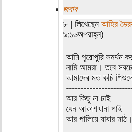
জবাব
৮ | লিখেছেন
আহির ভৈর
৯:১৬অপরাহ্ন)
আমি পুরোপুরি সমর্থন কর
নামি আমরা। তবে সবচে'
আমাদের মত কচি শিশুদে
----------------------
আর কিছু না চাই
যেন আকাশখানা পাই
আর পালিয়ে যাবার মাঠ