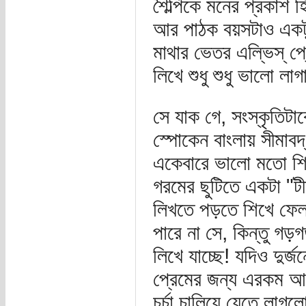
শৈল্পিকে মনের প্রকাশ
আর পাঠক বয়সটাও একটু
মাথার ভেতর এল্ভিস্ প্
লিখে শুধু শুধু ভালো লা
সে যাক গে, সংস্কৃতিটাক
স্পোকেন বাংলায় সীমাব
একেবারে ভালো মতো শি
গরমের ছুটিতে একটা "ট
লিখতে পড়তে শিখে ফেল্
পারে না সে, কিন্তু গড়
লিখে যাচ্ছে! যদিও দুর
প্রেমের জন্য এরকম আমর
চর্চা চালিয়ে যেতে লাগ