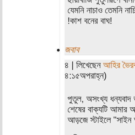
যেমনি নাচাও তেমনি নাচি
!কাশ বনের বাঘ!
জবাব
৪ | লিখেছেন
আহির ভৈর
৪:১৫অপরাহ্ন)
পুতুল, অসংখ্য ধন্যবাদ
শেষের বাক্যটি আমার অপ
আড়জে স্টাইলে "সাইন 