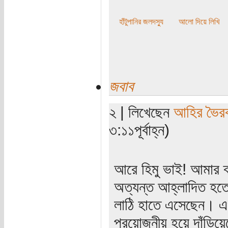
হাঁটুপানির জলদস্যু
আলো দিয়ে লিখি
জবাব
২ | লিখেছেন
আহির ভৈর
৩:১১পূর্বাহ্ন)
আরে হিমু ভাই! আমার ব
অত্যন্ত আহ্লাদিত হতে
লাঠি হাতে এসেছেন। এখন 
প্রয়োজনীয় হয়ে দাঁড়িয়