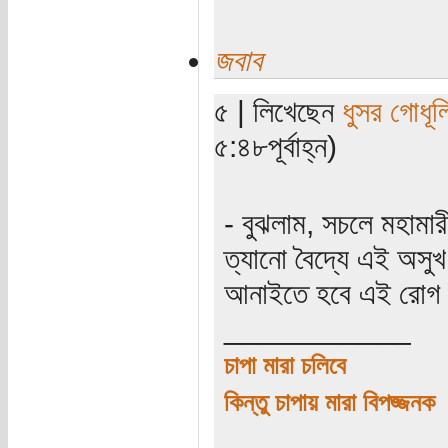
জবাব
৫ | লিখেছেন
ধুসর গোধূল
৫:৪৮পূর্বাহ্ন)
- বুঝলাম, সচলে মহামা
ত্যানো বৈদ্যে এই অসু
আনাইতে হবে এই রোগ 
___________
চাপা মারা চলিবে
কিন্তু চাপায় মারা বিপজ্জনক