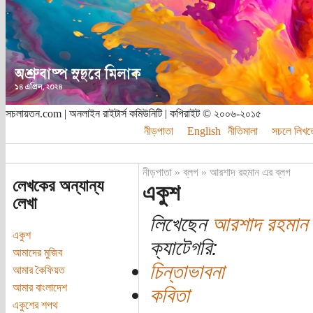
সচলায়তন.com | অনলাইন রাইটার্স কমিউনিটি | কপিরাইট © ২০০৬-২০১৫
নীড়পাতা
English
নীতিমালা
সচলে লিখত
নীড়পাতা
»
ব্লগ
»
আরশাদ রহমান এর ব্লগ
লেখকের অন্যান্য
একুশ
লেখা
লিখেছেন
আরশাদ রহমান
একুশ
ক্যাটেগরি:
আমাদের মুজিব
চিন্তাভাবনা
আমার কৈফিয়ত
আমার বাংলাদেশ
কবিতা
একুশের শপথ