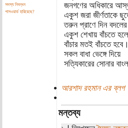
জনগণের অধিকারে আস্থ
সদস্য নিবন্ধন
পাসওয়ার্ড হারিয়েছে?
একুশ জরা জীর্ণতাকে ছুড
তরুন প্রাণে দিন বদলের 
একুশ শেখায় বাঁচতে হল
বাঁচার মতই বাঁচতে হবে
সকল বাধা ভেঙ্গে দিয়ে
সত্যিকারের সোনার বাং
আরশাদ রহমান এর ব্লগ
মন্তব্য