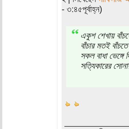
- ৩:৪৫পূর্বাহ্ন)
একুশ শেখায় বাঁচ
বাঁচার মতই বাঁচত
সকল বাধা ভেঙ্গে দ
সত্যিকারের সোনা
_____________