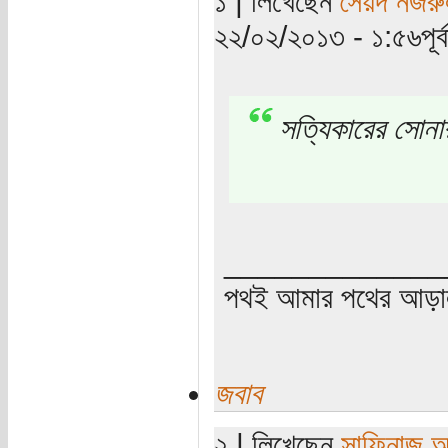
১ | লিখেছেন
সৈয়দ নজরু
২২/০২/২০১৩ - ১:৫৬পূর্ব
সত্যিকারের সোনা
_____________
পথই আমার পথের আড়
জবাব
২ | লিখেছেন
সাফিনাজ 