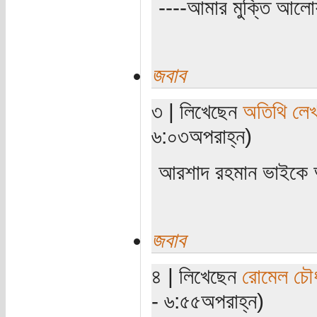
----আমার মুক্তি আল
জবাব
৩ | লিখেছেন
অতিথি লে
৬:০৩অপরাহ্ন)
আরশাদ রহমান ভাইকে 
জবাব
৪ | লিখেছেন
রোমেল চৌধ
- ৬:৫৫অপরাহ্ন)