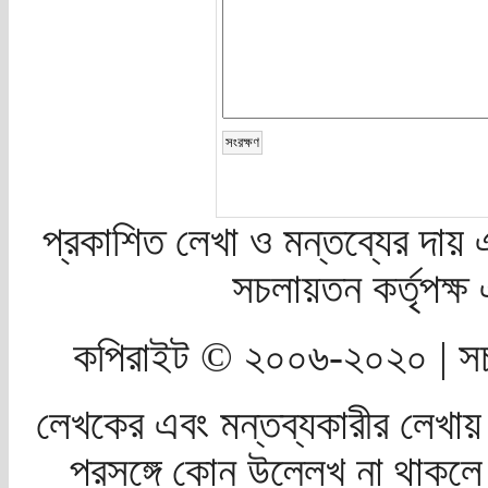
প্রকাশিত লেখা ও মন্তব্যের দায় 
সচলায়তন কর্তৃপক্
কপিরাইট © ২০০৬-২০২০ | সচ
লেখকের এবং মন্তব্যকারীর লেখায়
প্রসঙ্গে কোন উল্লেখ না থাকলে স