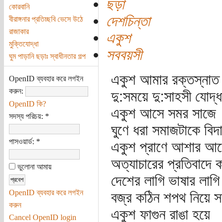
ছড়া
কোরবানি
দেশচিন্তা
বীরাঙ্গনার প্রতিচ্ছবি ভেসে উঠে
রাজাকার
একুশ
মুক্তিযোদ্ধা
সববয়সী
ঘুম পাড়ানি ছড়াঃ স্বাধীনতার গল্প
একুশ আমার রক্তস্নাত ব
OpenID ব্যবহার করে লগইন
করুন:
দু:সময়ে দু:সাহসী যোদ্ধ
OpenID কি?
একুশ আসে সমর সাজে
সদস্য পরিচয়:
*
ঘুণে ধরা সমাজটাকে বিদা
পাসওয়ার্ড:
*
একুশ প্রাণে আশার আ
অত্যাচারের প্রতিবাদে 
ভুলোনা আমায়
দেশের লাগি ভাষার লাগি
OpenID ব্যবহার করে লগইন
বজ্র কঠিন শপথ নিয়ে স
করুন
একুশ ফাগুন রাঙা হয়ে
Cancel OpenID login