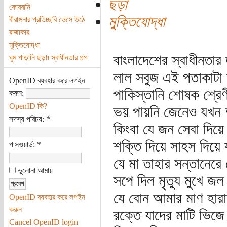
ছড়া
কোরবানি
মুক্তিযোদ্ধা
বীরাঙ্গনার প্রতিচ্ছবি ভেসে উঠে
রাজাকার
মুক্তিযোদ্ধা
বাংলাদেশের স্বাধীনতা
ঘুম পাড়ানি ছড়াঃ স্বাধীনতার গল্প
লাল সবুজ এই পতাকাটা
OpenID ব্যবহার করে লগইন
পাকিস্তানি শোষক শ্রে
করুন:
OpenID কি?
ভয় পায়নি জেনেও যখন 
সদস্য পরিচয়:
*
কিংবা যে জন সেবা দিয়ে 
শক্তি দিয়ে সাহস দিয়ে 
পাসওয়ার্ড:
*
যে মা তাহার সন্তানেরে
ভুলোনা আমায়
সপে দিল মৃত্যু মুখে জ
যে বোন আমার মাণ হারা
OpenID ব্যবহার করে লগইন
করুন
রক্তে যাদের মাটি ভিজ
Cancel OpenID login