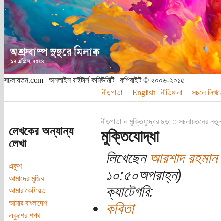
সচলায়তন.com | অনলাইন রাইটার্স কমিউনিটি | কপিরাইট © ২০০৬-২০১৫
নীড়পাতা
English
নীতিমালা
সচলে লিখত
নীড়পাতা
»
মুক্তিযুদ্ধের ছড়া :: সচলায়তনের নতু
লেখকের অন্যান্য
মুক্তিযোদ্ধা
লেখা
লিখেছেন
আরশাদ রহমান
একুশ
১০:৫০অপরাহ্ন)
আমাদের মুজিব
ক্যাটেগরি:
আমার কৈফিয়ত
আমার বাংলাদেশ
কবিতা
একুশের শপথ