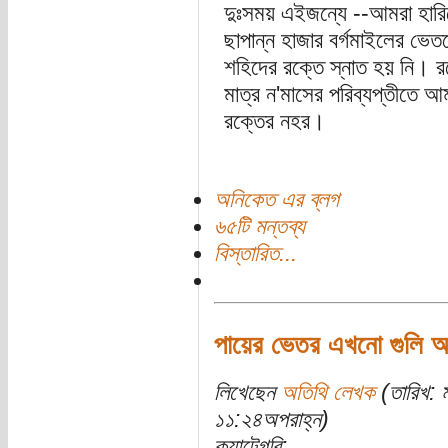
দুঃসময় এইজন্যে --আমরা হার
ছাপান্ন হাজার বর্গমাইলের ভেতর
শহিদের রক্তে স্নাত হয় নি। র
মাত্র ন'মাসের পরিব্যপ্তীতে আ
রক্তের নহর।
অনিকেত এর ব্লগ
৬৫টি মন্তব্য
বিস্তারিত...
পায়ের ভেতর এখনো গুলি আছে
লিখেছেন
অতিথি লেখক
(তারিখ: ম
১১:২৪অপরাহ্ন)
ক্যাটেগরি: