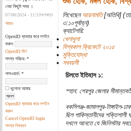
শুভ হোক, মঙ্গল হোক, বিশ্ব
নেয়া কিছুটা সময় ।
লিখেছেন
আয়নামতি
[অতিথি] (তা
07/08/2024 - 11:53অপরাহ্ন
৩:১০পূর্বাহ্ন)
আরও
ক্যাটেগরি:
OpenID ব্যবহার করে লগইন
খেলাধুলা
করুন:
বিশ্বকাপ ক্রিকেটে ২০১৫
OpenID কি?
মুক্তিযোদ্ধা
সদস্য পরিচয়:
*
সববয়সী
পাসওয়ার্ড:
*
চিলতে ইতিহাস ১:
ভুলোনা আমায়
স্হান: শেরপুর জেলার সীমান্তবর্
OpenID ব্যবহার করে লগইন
বকসিগঞ্জ-জামালপুর-টাঙ্গাইল-ঢ
করুন
ছিল পাকিস্তানীদের শক্তিশালী 
Cancel OpenID login
দখলে আনতে যে জিনিসটার সবচে'
সদস্য নিবন্ধন