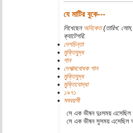
যে মাটির বুকে---
লিখেছেন
অনিকেত
(তারিখ: সোম, 
ক্যাটেগরি:
দেশচিন্তা
মুক্তিযুদ্ধ
গান
দেশাত্মবোধক গান
মুক্তিযুদ্ধ
মুক্তিযোদ্ধা
১৯৭১
সববয়সী
সে এক ভীষন দুঃসময় এসেছিল
সে এক ভীষন সুসময় এসেছিল 