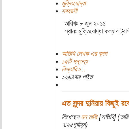
মুক্তিযোদ্ধা
সববয়সী
তারিখঃ ৮ জুন ২০১১
স্থানঃ মুক্তিযোদ্ধা কল্যাণ ট্
অতিথি লেখক এর ব্লগ
১৫টি মন্তব্য
বিস্তারিত...
১২৬৪বার পঠিত
এত সুন্দর দুনিয়ায় কিছুই রব
লিখেছেন
মন মাঝি
[অতিথি] (তার
৭:২৫পূর্বাহ্ন)