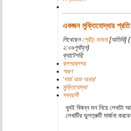
একজন মুক্তিযোদ্ধার প্রতি শ
লিখেছেন
প্রৌঢ় ভাবনা
[অতিথি] (
২:৩৯পূর্বাহ্ন)
ক্যাটেগরি:
ব্লগরব্লগর
স্মরণ
'গার্ড অফ অনার'
মুক্তিযোদ্ধা
সববয়সী
খুবই বিষন্ন মন নিয়ে লেখাটা
লেখাটির ভুলত্রুটি মার্জনা করব