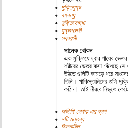
মুক্তিযুদ্ধ
বঙ্গবন্ধু
মুক্তিযোদ্ধা
যুদ্ধাপরাধী
সববয়সী
সালেক খোকন
এক মুক্তিযোদ্ধার পায়ের ভে
শরীরের ভেতর বাসা বেঁধেছে সে 
উঠতে গুলিটি কামড়ে ধরে মাংস
তিনি। পাকিস্তানিদের গুলি মুক
কঠিন। তাই নীরবে নিভৃতে কেটে
অতিথি লেখক এর ব্লগ
৭টি মন্তব্য
বিস্তারিত...