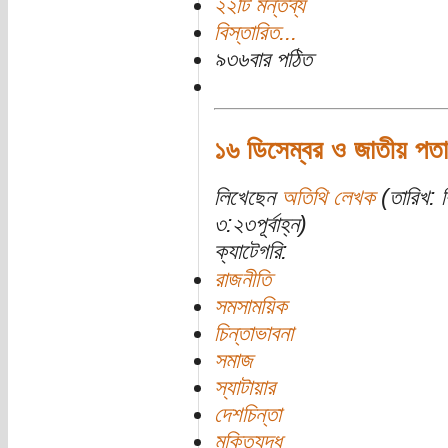
২২টি মন্তব্য
বিস্তারিত...
৯৩৬বার পঠিত
১৬ ডিসেম্বর ও জাতীয় পতা
লিখেছেন
অতিথি লেখক
(তারিখ: ব
৩:২৩পূর্বাহ্ন)
ক্যাটেগরি:
রাজনীতি
সমসাময়িক
চিন্তাভাবনা
সমাজ
স্যাটায়ার
দেশচিন্তা
মুক্তিযুদ্ধ