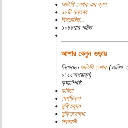
অতিথি লেখক এর ব্লগ
১৮টি মন্তব্য
বিস্তারিত...
১০৪৪বার পঠিত
আশার বেলুন ওড়ায়
লিখেছেন
অতিথি লেখক
(তারিখ: 
৮:২২অপরাহ্ন)
ক্যাটেগরি:
কবিতা
দেশচিন্তা
মুক্তিযুদ্ধ
মুক্তিযোদ্ধা
সববয়সী