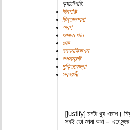
ক্যাটেগরি:
দিনপঞ্জি
চিন্তাভাবনা
স্মরণ
আজম খান
গুরু
ননমনফিকশন
পপসম্রাট
মুক্তিযোদ্ধা
সববয়সী
[justify] মনটা খুব খারাপ। নির্
সবই তো জানা কথা –
এত সুন্দ