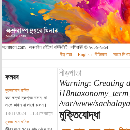
সচলায়তন.com | অনলাইন রাইটার্স কমিউনিটি | কপিরাইট © ২০০৬-২০১৫
নীড়পাতা
English
নীতিমালা
সচলে লিখত
নীড়পাতা
কলরব
Warning
:
Creating d
নুরুজ্জামান মানিক
i18ntaxonomy_term
কত সস্তা স্বপ্নের দাফন, না
/var/www/sachalayat
লাগে কফিন না লাগে কাফন।
মুক্তিযোদ্ধা
18/11/2024 - 11:31অপরাহ্ন
নুরুজ্জামান মানিক
জীবন হলো মৃত্যুর কাছ থেকে ধার