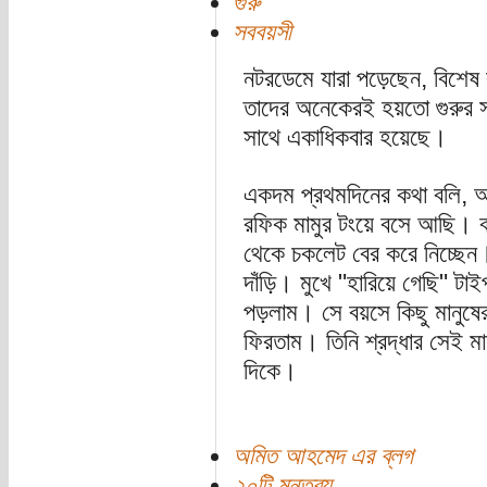
গুরু
সববয়সী
নটরডেমে যারা পড়েছেন, বিশেষ ক
তাদের অনেকেরই হয়তো গুরুর স
সাথে একাধিকবার হয়েছে।
একদম প্রথমদিনের কথা বলি, আমি
রফিক মামুর টংয়ে বসে আছি। ব
থেকে চকলেট বের করে নিচ্ছেন। পর
দাঁড়ি। মুখে "হারিয়ে গেছি" ট
পড়লাম। সে বয়সে কিছু মানুষের 
ফিরতাম। তিনি শ্রদ্ধার সেই ম
দিকে।
অমিত আহমেদ এর ব্লগ
২০টি মন্তব্য