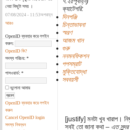
৭:২৫পূর্বাহ্ন)
নেয়া কিছুটা সময় ।
ক্যাটেগরি:
07/08/2024 - 11:53অপরাহ্ন
দিনপঞ্জি
আরও
চিন্তাভাবনা
স্মরণ
OpenID ব্যবহার করে লগইন
আজম খান
করুন:
গুরু
OpenID কি?
ননমনফিকশন
সদস্য পরিচয়:
*
পপসম্রাট
মুক্তিযোদ্ধা
পাসওয়ার্ড:
*
সববয়সী
ভুলোনা আমায়
OpenID ব্যবহার করে লগইন
করুন
Cancel OpenID login
[justify] মনটা খুব খারাপ। নির্
সদস্য নিবন্ধন
সবই তো জানা কথা –
এত সুন্দ