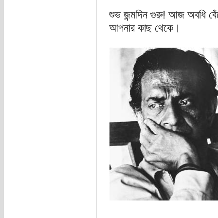
শুভ জন্মদিন গুরু! আজ অবধি ব
আপনার কাছ থেকে।