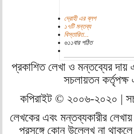
দ্রোহী এর ব্লগ
১৭টি মন্তব্য
বিস্তারিত...
৬১১বার পঠিত
প্রকাশিত লেখা ও মন্তব্যের দায় 
সচলায়তন কর্তৃপক্
কপিরাইট © ২০০৬-২০২০ | সচ
লেখকের এবং মন্তব্যকারীর লেখায়
প্রসঙ্গে কোন উল্লেখ না থাকলে স