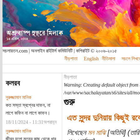
সচলায়তন.com | অনলাইন রাইটার্স কমিউনিটি | কপিরাইট © ২০০৬-২০১৫
নীড়পাতা
English
নীতিমালা
সচলে লিখত
নীড়পাতা
কলরব
Warning
:
Creating default object from
/var/www/sachalayatan/s6/sites/all/m
নুরুজ্জামান মানিক
গুরু
কত সস্তা স্বপ্নের দাফন, না
লাগে কফিন না লাগে কাফন।
এত সুন্দর দুনিয়ায় কিছুই রব
18/11/2024 - 11:31অপরাহ্ন
নুরুজ্জামান মানিক
লিখেছেন
মন মাঝি
[অতিথি] (তার
জীবন হলো মৃত্যুর কাছ থেকে ধার