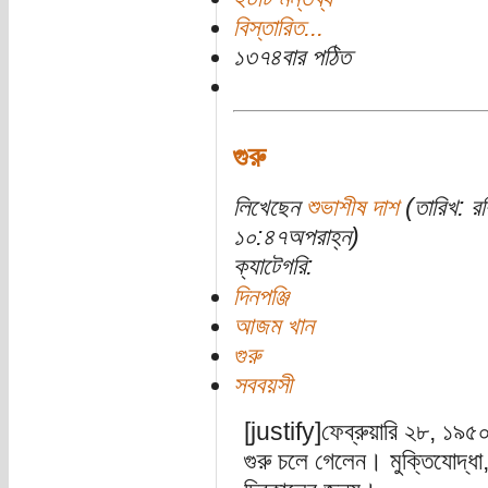
বিস্তারিত...
১৩৭৪বার পঠিত
গুরু
লিখেছেন
শুভাশীষ দাশ
(তারিখ: র
১০:৪৭অপরাহ্ন)
ক্যাটেগরি:
দিনপঞ্জি
আজম খান
গুরু
সববয়সী
[justify]ফেব্রুয়ারি ২৮, ১
গুরু চলে গেলেন। মুক্তিযোদ্ধা