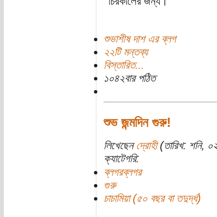
চিরকালের জন্য।
শুভাশীষ দাশ এর ব্লগ
২২টি মন্তব্য
বিস্তারিত...
১০৪২বার পঠিত
শুভ জন্মদিন গুরু!
লিখেছেন
দ্রোহী
(তারিখ: শনি, ০
ক্যাটেগরি:
ব্লগরব্লগর
গুরু
চাচামিয়া (৫০ বছর বা তদুর্দ্ধ)