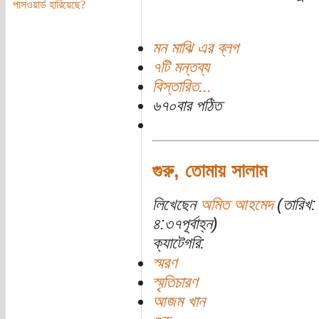
পাসওয়ার্ড হারিয়েছে?
মন মাঝি এর ব্লগ
৭টি মন্তব্য
বিস্তারিত...
৬৭০বার পঠিত
গুরু, তোমায় সালাম
লিখেছেন
অমিত আহমেদ
(তারিখ:
৪:৩৭পূর্বাহ্ন)
ক্যাটেগরি:
স্মরণ
স্মৃতিচারণ
আজম খান