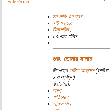
পাসওয়ার্ড হারিয়েছে?
মন মাঝি এর ব্লগ
৭টি মন্তব্য
বিস্তারিত...
৬৭০বার পঠিত
গুরু, তোমায় সালাম
লিখেছেন
অমিত আহমেদ
(তারিখ:
৪:৩৭পূর্বাহ্ন)
ক্যাটেগরি:
স্মরণ
স্মৃতিচারণ
আজম খান