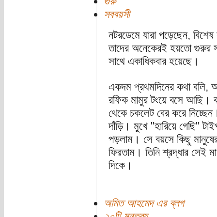
গুরু
সববয়সী
নটরডেমে যারা পড়েছেন, বিশেষ ক
তাদের অনেকেরই হয়তো গুরুর স
সাথে একাধিকবার হয়েছে।
একদম প্রথমদিনের কথা বলি, আমি
রফিক মামুর টংয়ে বসে আছি। ব
থেকে চকলেট বের করে নিচ্ছেন। পর
দাঁড়ি। মুখে "হারিয়ে গেছি" ট
পড়লাম। সে বয়সে কিছু মানুষের 
ফিরতাম। তিনি শ্রদ্ধার সেই ম
দিকে।
অমিত আহমেদ এর ব্লগ
২০টি মন্তব্য