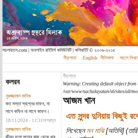
সচলায়তন.com | অনলাইন রাইটার্স কমিউনিটি | কপিরাইট © ২০০৬-২০১৫
নীড়পাতা
English
নীতিমালা
সচলে লিখত
নীড়পাতা
কলরব
Warning
:
Creating default object from
/var/www/sachalayatan/s6/sites/all/m
নুরুজ্জামান মানিক
আজম খান
কত সস্তা স্বপ্নের দাফন, না
লাগে কফিন না লাগে কাফন।
এত সুন্দর দুনিয়ায় কিছুই রব
18/11/2024 - 11:31অপরাহ্ন
নুরুজ্জামান মানিক
লিখেছেন
মন মাঝি
[অতিথি] (তার
জীবন হলো মৃত্যুর কাছ থেকে ধার