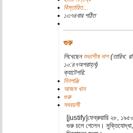
বিস্তারিত...
১৩৭৪বার পঠিত
গুরু
লিখেছেন
শুভাশীষ দাশ
(তারিখ: র
১০:৪৭অপরাহ্ন)
ক্যাটেগরি:
দিনপঞ্জি
আজম খান
গুরু
সববয়সী
[justify]ফেব্রুয়ারি ২৮, ১
গুরু চলে গেলেন। মুক্তিযোদ্ধা