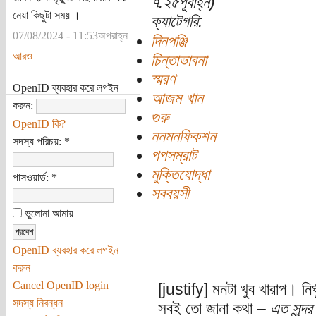
৭:২৫পূর্বাহ্ন)
নেয়া কিছুটা সময় ।
ক্যাটেগরি:
07/08/2024 - 11:53অপরাহ্ন
দিনপঞ্জি
আরও
চিন্তাভাবনা
স্মরণ
OpenID ব্যবহার করে লগইন
আজম খান
করুন:
গুরু
OpenID কি?
ননমনফিকশন
সদস্য পরিচয়:
*
পপসম্রাট
মুক্তিযোদ্ধা
পাসওয়ার্ড:
*
সববয়সী
ভুলোনা আমায়
OpenID ব্যবহার করে লগইন
করুন
Cancel OpenID login
[justify] মনটা খুব খারাপ। নির্
সদস্য নিবন্ধন
সবই তো জানা কথা –
এত সুন্দ