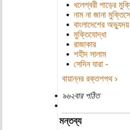
ধলেশ্বরী পাড়ের মুক্
নাম না জানা মুক্তিস
বাংলাদেশের অভ্যুদয়
মুক্তিযোদ্ধা
রাজাকার
শহীদ সালাম
সেদিন যারা -
বায়ান্নর রক্তশপথ ›
৯৬২বার পঠিত
মন্তব্য