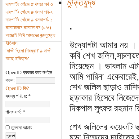
মুক্তিযুদ্ধ
দাসপার্টির খোঁজে # খসড়া পর্ব-৩
দাসপার্টির খোঁজে # খসড়া পর্ব-২
দাসপার্টির খোঁজে # খসড়াপর্ব- ১
.
মনোটোনাস মনোলোগস (০/৫)
আমরাই লিখি আমাদের জন্মযুদ্ধের
উদ্যোগটা আমার নয় ।
ইতিহাস
'সাক্ষী ছিলো শিরস্ত্রাণ' # সাক্ষী
কবি শেখ জলিল,সচলায়তন
আছে ইতিহাস?
নিয়েছেন । ভাবলাম এট
OpenID ব্যবহার করে লগইন
আমি পারিনা একেবারেই
করুন:
শেখ জলিল ছাড়াও মাশিদ
OpenID কি?
ছড়াকার হিসেবে নিজেদের
সদস্য পরিচয়:
*
দিকপাল লুৎফর রহমান 
পাসওয়ার্ড:
*
শেখ জলিলের কয়েকটি ছড়
ভুলোনা আমায়
ছড়া নিজেদের দায়িত্বে ব