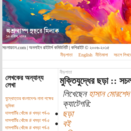
সচলায়তন.com | অনলাইন রাইটার্স কমিউনিটি | কপিরাইট © ২০০৬-২০১৫
নীড়পাতা
English
নীতিমালা
সচলে লিখত
নীড়পাতা
লেখকের অন্যান্য
মুক্তিযুদ্ধের ছড়া :: স
লেখা
লিখেছেন
হাসান মোরশেদ
যুদ্ধোত্তর বাংলাদেশঃ নানা পক্ষের
ক্যাটেগরি:
ভূমিকা
ছড়া
দাসপার্টির খোঁজে # খসড়া পর্ব-৬
দাসপার্টির খোঁজে # খসড়া পর্ব-৫
বই
দাসপার্টির খোঁজে # খসড়া পর্ব-৪