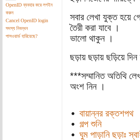
OpenID ব্যবহার করে লগইন
করুন
সবার লেখা যুক্ত হয়ে গ
Cancel OpenID login
তৈরী করা যাবে ।
সদস্য নিবন্ধন
ভালো থাকুন ।
পাসওয়ার্ড হারিয়েছে?
ছড়ায় ছড়ায় ছড়িয়ে দিন জ
***সম্মানিত অতিথি ল
অংশ নিন ।
বায়ান্নর রক্তশপথ
গল্প শুনি
ঘুম পাড়ানি ছড়াঃ স্বা