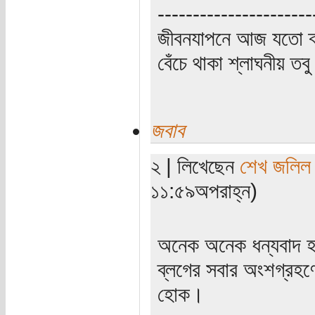
----------------------
জীবনযাপনে আজ যতো ক্
বেঁচে থাকা শ্লাঘনীয় ত
জবাব
২ | লিখেছেন
শেখ জলিল
১১:৫৯অপরাহ্ন)
অনেক অনেক ধন্যবাদ 
ব্লগের সবার অংশগ্রহণে 
হোক।