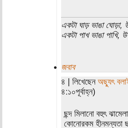
একটা ঘাড় ভাঙা ঘোড়া, উ
একটা পাখ ভাঙা পাখি, উড
জবাব
৪ | লিখেছেন
অছ্যুৎ বলা
৪:১০পূর্বাহ্ন)
ছন্দ মিলানো বহুৎ ঝাম
কোনোরকম হীনমন্যতা ছ