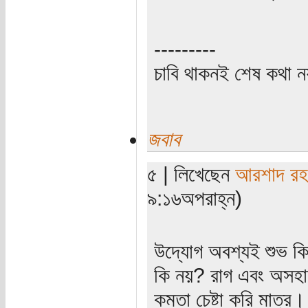
---------
চাবি থাকনই শেষ কথা ন
জবাব
৫ | লিখেছেন
আরশাদ রহ
৯:১৬অপরাহ্ন)
উদ্যোগ অবশ্যই শুভ কি
কি নয়? রাগ এবং অসহায়
কমতা চেষ্টা করি মাত্