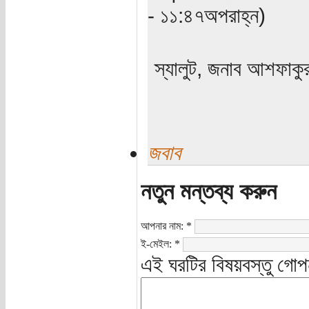
- ১১:৪৭অপরাহ্ন)
স্যালুট, জনাব আশফাকু
জবাব
নতুন মন্তব্য করুন
আপনার নাম:
*
ই-মেইল:
*
এই ঘরটির বিষয়বস্তু গোপ