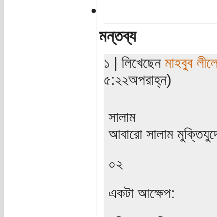
মন্তব্য
১ | লিখেছেন
মাহবুব লীল
৫:২২অপরাহ্ন)
সালাম
আবারো সালাম মুক্তিযুদ
০২
একটা আক্ষেপ: