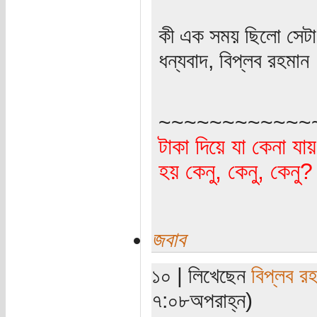
কী এক সময় ছিলো সেটা
ধন্যবাদ, বিপ্লব রহমান
~~~~~~~~~~~~
টাকা দিয়ে যা কেনা যা
হয় কেনু, কেনু, কেনু
জবাব
১০ | লিখেছেন
বিপ্লব র
৭:০৮অপরাহ্ন)