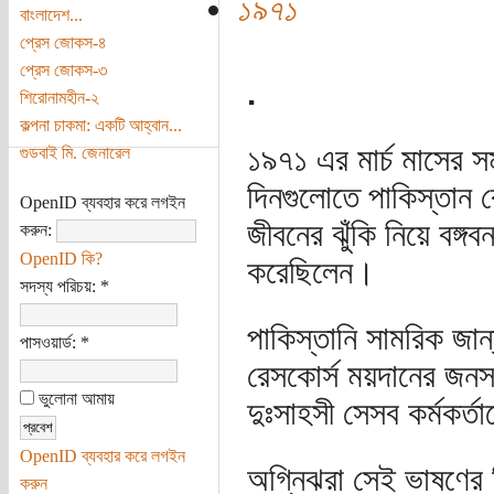
১৯৭১
বাংলাদেশ...
প্রেস জোকস-৪
প্রেস জোকস-৩
.
শিরোনামহীন-২
কল্পনা চাকমা: একটি আহ্বান...
১৯৭১ এর মার্চ মাসের
গুডবাই মি. জেনারেল
দিনগুলোতে পাকিস্তান রে
OpenID ব্যবহার করে লগইন
জীবনের ঝুঁকি নিয়ে বঙ্গব
করুন:
OpenID কি?
করেছিলেন।
সদস্য পরিচয়:
*
পাকিস্তানি সামরিক জান্
পাসওয়ার্ড:
*
রেসকোর্স ময়দানের জনসভ
ভুলোনা আমায়
দুঃসাহসী সেসব কর্মকর্ত
OpenID ব্যবহার করে লগইন
অগ্নিঝরা সেই ভাষণের ব
করুন