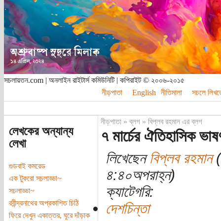
সচলায়তন.com | অনলাইন রাইটার্স কমিউনিটি | কপিরাইট © ২০০৬-২০১৫
নীড়পাতা
English
নীতিমালা
সচলে লিখত
নীড়পাতা
»
ব্লগ
»
বিপ্লব রহমান এর ব্লগ
লেখকের অন্যান্য
৭ মার্চের ঐতিহাসিক ভাষ
লেখা
লিখেছেন
বিপ্লব রহমান
(
গুডবাই কমরেড
৪:৪০অপরাহ্ন)
এক টুকরো সচলাড্ডা~
ক্যাটেগরি:
সচলাড্ডা‍~
রবীন্দ্রনাথের অপ্রকাশিত চিঠি
দেশচিন্তা
ফিরে দেখুন একাত্তর, ঘুরে দাঁড়াক