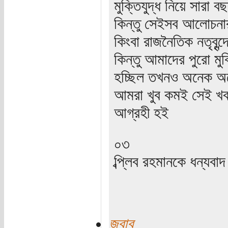
মুক্তিযুদ্ধ নিয়ে সার
কিন্তু সেইসব আলোচনার 
কিংবা রাজনৈতিক নতৃবৃন্
কিন্তু আমাদের পুরো মুক
হচ্ছিল তখনও অনেক অন
আমরা খুব কমই সেই খব
আগ্রহী হই
০৩
ব্প্লিব রহমানকে ধন্যবাদ
জবাব