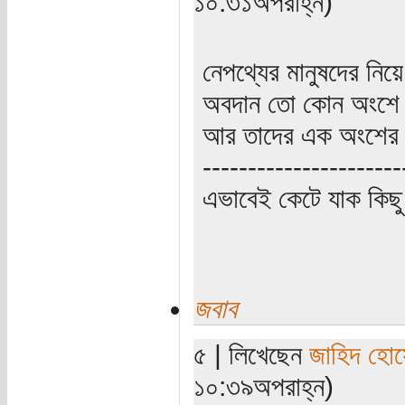
১০:৩১অপরাহ্ন)
নেপথ্যের মানুষদের নিয়ে
অবদান তো কোন অংশে ক
আর তাদের এক অংশের ক
----------------------
এভাবেই কেটে যাক কিছু
জবাব
৫ | লিখেছেন
জাহিদ হো
১০:৩৯অপরাহ্ন)