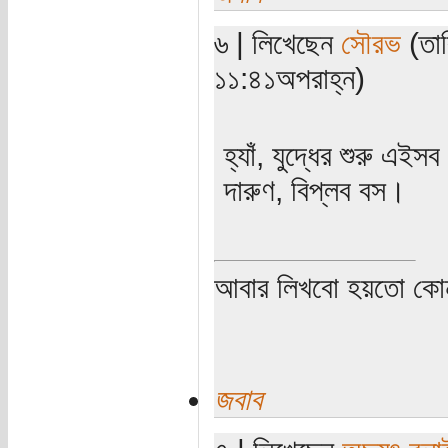
৬ | লিখেছেন
সৌরভ
(তার
১১:৪১অপরাহ্ন)
হ্যাঁ, যুদ্ধের শুরু এই
দারুণ, বিপ্লব বস।
আবার লিখবো হয়তো কো
জবাব