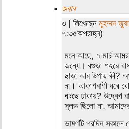
জবাব
৩ | লিখেছেন
মুহম্মদ জুবা
৭:৩৫অপরাহ্ন)
মনে আছে, ৭ মার্চ আম
জন্যে। বগুড়া শহরে বা
ছাড়া আর উপায় কী? অথচ
না। আকাশবাণী ধরে ব
ঘটছে ঢাকায়? উদ্বেগ 
সুলভ ছিলো না, আমাদে
ভাষণটি পরদিন সকালে