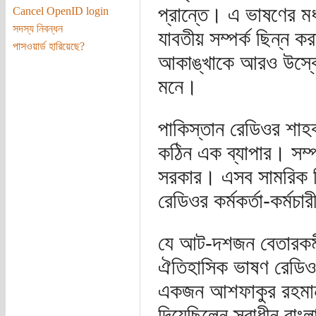
প্রান্তে। এ ভাষণের মধ
Cancel OpenID login
সদস্য নিবন্ধন
যাবতীয় সম্পর্ক ছিন্ন 
পাসওয়ার্ড হারিয়েছে?
আকাঙ্খাকে আরও উস্ক
মনে।
পাকিস্তান রেডিওর শাহবা
কঠিন এক ব্যাপার। সম্প্
সরকার। এসব সামরিক নিয়ন
রেডিওর কর্মকর্তা-কর্মচ
যে আট-দশজন বেতারকর্মী 
ঐতিহাসিক ভাষণ রেডিও প
একজন আশফাকুর রহমান 
দিয়েছিলেন স্বাধীন বাংলা