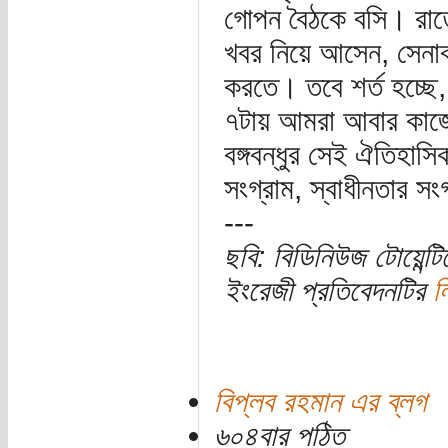
গোপন বৈঠকে বসি। রাত
খবর নিয়ে আসেন, সেনাবা
করতে। তবে শর্ত হচ্ছে
৭টায় আমরা আবার কাজে
বঙ্গবন্ধুর সেই ঐতিহাসি
সংগ্রাম, স্বাধীনতার সংগ
---
ছবি: বিডিনিউজ টোয়েন
ইংরেজী প্রতিবেদনটির
ল
বিপ্লব রহমান এর ব্লগ
৬০৪বার পঠিত