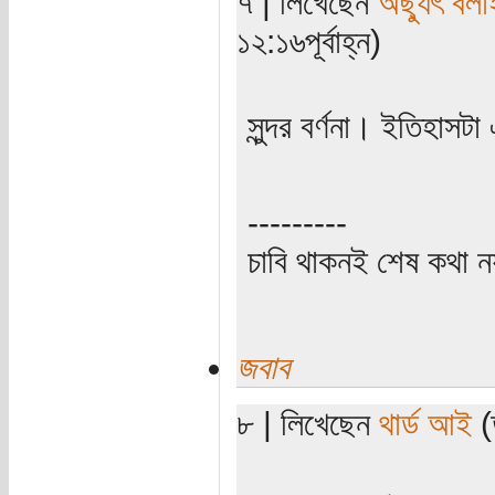
৭ | লিখেছেন
অছ্যুৎ বলা
১২:১৬পূর্বাহ্ন)
সুন্দর বর্ণনা। ইতিহাস
---------
চাবি থাকনই শেষ কথা ন
জবাব
৮ | লিখেছেন
থার্ড আই
(ত