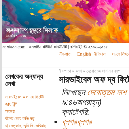
সচলায়তন.com | অনলাইন রাইটার্স কমিউনিটি | কপিরাইট © ২০০৬-২০১৫
নীড়পাতা
English
নীতিমালা
সচলে লিখত
নীড়পাতা
»
ব্লগ
»
দেবোত্তম দাশ এর ব্লগ
লেখকের অন্যান্য
সারভাইবেল অফ দ্য ফিটেষ
লেখা
লিখেছেন
দেবোত্তম দাশ
সারভাইবেল অফ দ্য ফিটেষ্ট
৯:৪৬অপরাহ্ন)
জাদু টুপি
ক্যাটেগরি:
অজেয়
বাঁশের চেয়ে কঞ্চি দড়
ব্লগরব্লগর
হা সেলুকাস, তুমি কি দেখিয়াছ