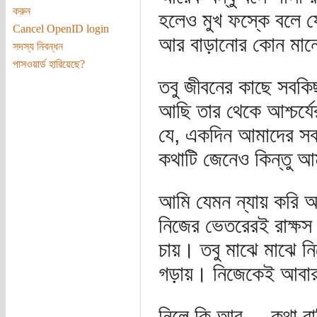
করুন
হলেও মুখ ফস্কে বলে ফ
Cancel OpenID login
আর বাড়ানোর কোন মানে
সদস্য নিবন্ধন
পাসওয়ার্ড হারিয়েছে?
তবু জীবনের কাছে সবকিছ
আছি তার থেকে আশ্চর্য
যে, একদিন আমাদের সবাই
কথাটি জেনেও কিন্তু আ
আমি যেমন ন্যায় করি অ
নিজের ভেতরেরই রাক্ষস
চায়। তবু মাঝে মাঝে 
গড়ায়। নিজেকেই আবার 
নিলে কি আর ... কথা বাড