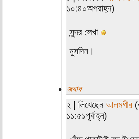
১০:৪০অপরাহ্ন)
সুন্দর লেখা
নুসদিন।
জবাব
২ | লিখেছেন
আলমগীর
(
১১:৫১পূর্বাহ্ন)