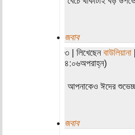
বেঁচে থাকাটাই বড় উপ
জবাব
৩ | লিখেছেন
বাউলিয়ানা
[
৪:০৬অপরাহ্ন)
আপনাকেও ঈদের শুভেচ্
জবাব