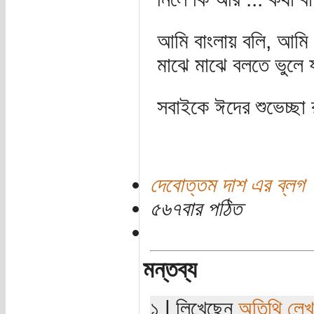
আমি বাংলায় বলি, আমি ব
মাঝে মাঝে বলতে ভুলে 
সবাইকে ঈদের শুভেচ্ছা
দেবোত্তম দাশ এর ব্লগ
৫৬৭বার পঠিত
মন্তব্য
১ | লিখেছেন
অতিথি লে