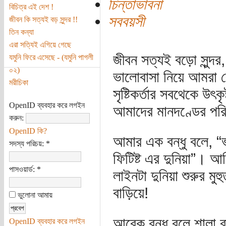
চিন্তাভাবনা
বিচিত্র এই দেশ !
সববয়সী
জীবন কি সত্যই বড় সুন্দর !!
তিন কন্যা
এরা সত্যিই এগিয়ে গেছে
জীবন সত্যই বড়ো সুন্দ
যমুনি ফিরে এসেছে - (যমুনি পাগলী
০২)
ভালোবাসা নিয়ে আমরা
মরীচিকা
সৃষ্টিকর্তার সবথেকে উৎক
OpenID ব্যবহার করে লগইন
আমাদের মানদণ্ডের পর
করুন:
OpenID কি?
আমার এক বন্ধু বলে, “
সদস্য পরিচয়:
*
ফিটিষ্ট এর দুনিয়া”। 
পাসওয়ার্ড:
*
লাইনটা দুনিয়া শুরুর মু
বাড়িয়ে!
ভুলোনা আমায়
আরেক বন্ধু বলে শালা 
OpenID ব্যবহার করে লগইন