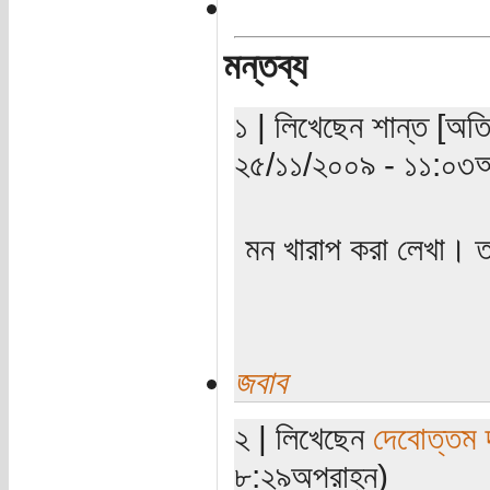
মন্তব্য
১ | লিখেছেন শান্ত [অতি
২৫/১১/২০০৯ - ১১:০৩অ
মন খারাপ করা লেখা। 
জবাব
২ | লিখেছেন
দেবোত্তম 
৮:২৯অপরাহ্ন)