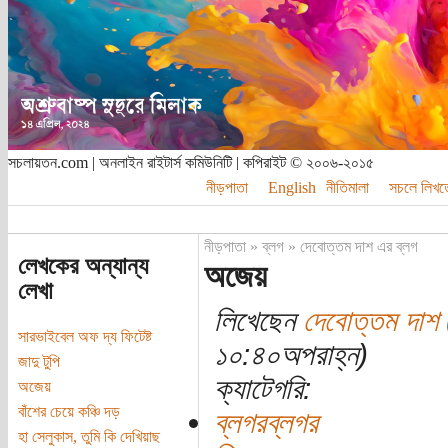
সচলায়তন.com | অনলাইন রাইটার্স কমিউনিটি | কপিরাইট © ২০০৬-২০১৫
নীড়পাতা
English
নীতিমালা
সচলে লিখত
নীড়পাতা
»
ব্লগ
»
দেবোত্তম দাশ এর ব্লগ
লেখকের অন্যান্য
অজেয়
লেখা
লিখেছেন
দেবোত্তম দাশ
সারভাইবেল অফ দ্য ফিটেষ্ট
১০:৪০অপরাহ্ন)
জাদু টুপি
ক্যাটেগরি:
অজেয়
বাঁশের চেয়ে কঞ্চি দড়
ব্লগরব্লগর
হা সেলুকাস, তুমি কি দেখিয়াছ