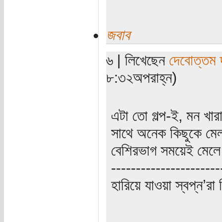
জবাব
৬ | লিখেছেন
দেবোত্তম 
৮:৩২অপরাহ্ন)
এটা তো গল্প-ই, মন খা
সাথে অনেক কিছুকে মেল
বেশিরভাগ সময়েই মেলে
----------------------
হারিয়ে যাওয়া স্বপ্ন’