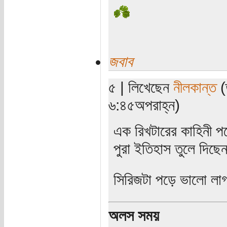
জবাব
৫ | লিখেছেন
নীলকান্ত
(
৬:৪৫অপরাহ্ন)
এক রিখটারের কাহিনী 
পুরা ইতিহাস তুলে দিছে
সিরিজটা পড়ে ভালো ল
অলস সময়