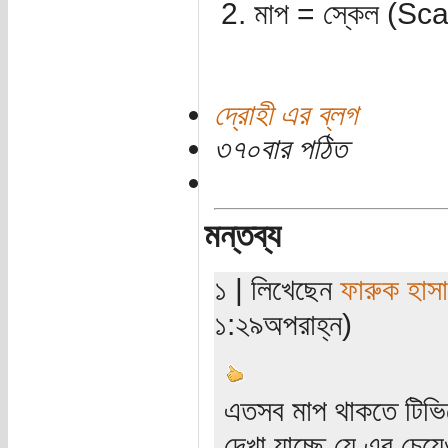
মাপ = স্কেল (Sca
দ্রোহী এর ব্লগ
৩৭০বার পঠিত
মন্তব্য
১ | লিখেছেন
ফারুক হাস
১:২৯অপরাহ্ন)
এতসব মাপ থাকতে টিভিত
দেখা যাচ্ছে যে এর চে