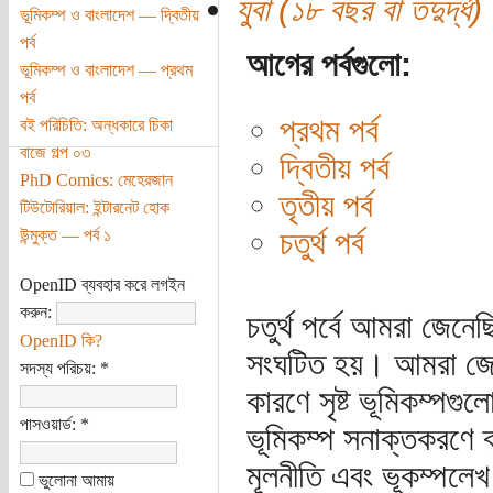
যুবা (১৮ বছর বা তদুর্দ্ধ)
ভূমিকম্প ও বাংলাদেশ — দ্বিতীয়
পর্ব
আগের পর্বগুলো:
ভূমিকম্প ও বাংলাদেশ — প্রথম
পর্ব
প্রথম পর্ব
বই পরিচিতি: অন্ধকারে চিকা
বাজে গল্প ০৩
দ্বিতীয় পর্ব
PhD Comics: মেহেরজান
তৃতীয় পর্ব
টিউটোরিয়াল: ইন্টারনেট হোক
চতুর্থ পর্ব
উন্মুক্ত — পর্ব ১
OpenID ব্যবহার করে লগইন
করুন:
চতুর্থ পর্বে আমরা জেনে
OpenID কি?
সংঘটিত হয়। আমরা জেন
সদস্য পরিচয়:
*
কারণে সৃষ্ট ভূমিকম্পগু
পাসওয়ার্ড:
*
ভূমিকম্প সনাক্তকরণে ব
মূলনীতি এবং ভূকম্পলে
ভুলোনা আমায়