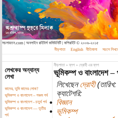
সচলায়তন.com | অনলাইন রাইটার্স কমিউনিটি | কপিরাইট © ২০০৬-২০১৫
নীড়পাতা
English
নীতিমালা
সচলে লিখত
নীড়পাতা
»
ব্লগ
»
দ্রোহী এর ব্লগ
লেখকের অন্যান্য
ভূমিকম্প ও বাংলাদেশ – প
লেখা
লিখেছেন
দ্রোহী
(তারিখ: 
কাদের, তুমি কাদের লোক?
ক্যাটেগরি:
ভূমিকম্প ও বাংলাদেশ – পঞ্চম পর্ব
বিজ্ঞান
ভূমিকম্প ও বাংলাদেশ - চতুর্থ পর্ব
ভূমিকম্প ও বাংলাদেশ — তৃতীয়
ভূমিকম্প
পর্ব