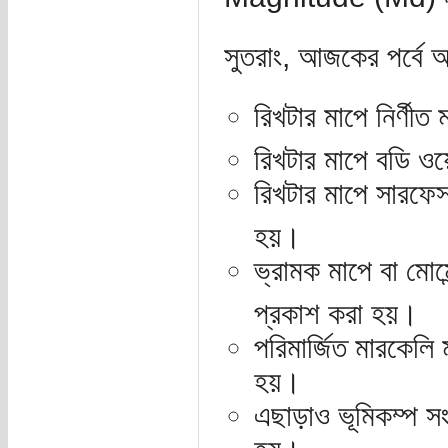
সুতরাং, আজকের পর্বে 
রিখটার মাপে নির্ণীত
রিখটার মাপে বডি ওয়
রিখটার মাপে সারফে
হয়।
ভ্রামক মাপে বা মোমেন
প্রকাশ করা হয়।
পরিমার্জিত মারকেলি
হয়।
এছাড়াও ভূমিকম্প সং