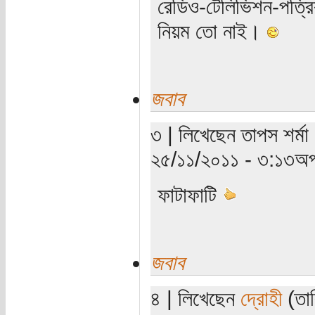
রেডিও-টেলিভিশন-পত্রি
নিয়ম তো নাই।
জবাব
৩ | লিখেছেন তাপস শর্মা 
২৫/১১/২০১১ - ৩:১৩অপ
ফাটাফাটি
জবাব
৪ | লিখেছেন
দ্রোহী
(তার