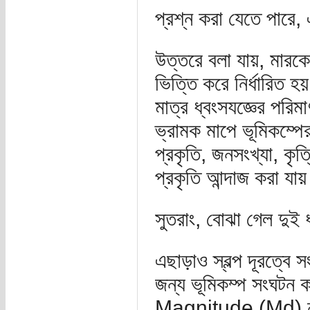
প্রশ্ন করা যেতে পারে
উত্তরে বলা যায়, মারকেল
ভিত্তি করে নির্ধারিত হ
মাত্র ধ্বংসযজ্ঞের পরি
ভ্রামক মাপে ভূমিকম্পের
প্রকৃতি, জনসংখ্যা, কৃত
প্রকৃতি আন্দাজ করা যা
সুতরাং, বোঝা গেল দুই 
এছাড়াও স্বল্প দূরত্বে স
জন্য ভূমিকম্প সংঘটন
Magnitude (Md) নাম