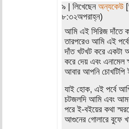
৯ | লিখেছেন
অন্যকেউ
[
৮:৩২অপরাহ্ন)
আমি এই সিরিজ দাঁতে ক
তারপরেও আমি এই পর্
দাঁত খটখট করে একটা আ
করে দেয় এবং এনামেল 
আবার আপনি চোখটিপি ই
যাই হোক, এই পর্বে আপ্ন
চটজলদি আমি এবং আমরা 
পরে ই-বইয়ের কথা স্ম
আগুনের গোলারে বুফে 