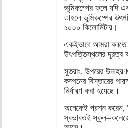
ভূমিকম্পের ফলে যদি এক
তাহলে ভূমিকম্পের উৎপ
১০০০ কিলোমিটার।
একইভাবে আমরা বলতে পার
উৎপত্তিস্থলের দূরত্ব
সুতরাং, উপরের উদাহরণগ
কম্পনের বিস্তারের পারষ
নির্ধারণ করা হয়েছে।
অনেকেই প্রশ্ন করেন, র
স্বভাবতই স্কুল–কলেজে 
আসে।