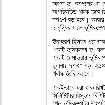
অথবা ভূ–কম্পনের যে ক
অপরিবর্তিত থাকে তবে রি
দশগুণ বড় হবে। আবার ভ
১ বৃদ্ধির ফলে ভূমিকম্
উদাহরণ হিসাবে ধরা যাক
একটি ভূমিকম্পে ভূ–কম
একটি ৬ মাত্রার ভূমিকম
তুলনায় দশগুণ বড় [২৫×১
গ্রাফ তৈরি করবে।
একইভাবে ধরা যাক রিখট
মিলিমিটার বিস্তার বিশ
গেল ভূমিকম্পটির উৎপত্