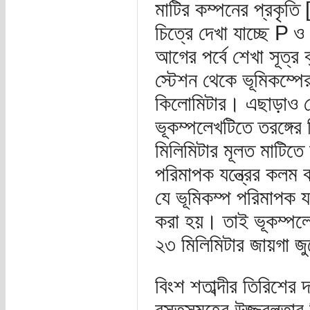
মাটির কম্পনের প্রকৃত
চিত্রে দেখা যাচ্ছে P 
আগের পর্বে শেখা সূত্র
স্টেশন থেকে ভূমিকম্প
কিলোমিটার। এছাড়াও দেখ
ভূকম্পলেখটিতে তরঙ্গের
মিলিমিটার মূলত মাটিতে
পরিমাপক যন্ত্রের কলম 
যে ভূমিকম্প পরিমাপক য
করা হয়। তাই ভূকম্পলেখ
২৩ মিলিমিটার জায়গা জ
বিংশ শতাব্দীর তিরিশের 
বস্তুসমূহের উজ্জ্বলতা