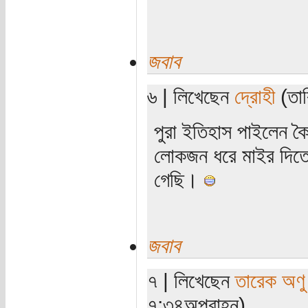
জবাব
৬ | লিখেছেন
দ্রোহী
(তার
পুরা ইতিহাস পাইলেন কৈ?
লোকজন ধরে মাইর দিতো
গেছি।
জবাব
৭ | লিখেছেন
তারেক অণু
৭:৩৪অপরাহ্ন)