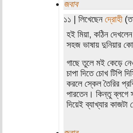
জবাব
১১ | লিখেছেন
দ্রোহী
(তা
হই মিয়া, কঠিন দেখলে
সহজ ভাষায় দুনিয়ার ক
গাছে তুলে মই কেড়ে নে
চাপা দিতে চোখ টিপি দি
করলে স্কেল তৈরির প্র
পারতেন। কিন্তু ব্লগে 
দিয়েই ব্যাখ্যার কাজটা
জবাব