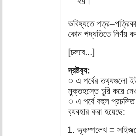
হয়।
ভবিষ্যতে পত্র–পত্রিকা
কোন পদ্ধতিতে নির্ণয় ক
[চলবে...]
দ্রষ্টব‌্য:
○ এ পর্বের তথ‌্যগুল
মুক্তহস্তে চুরি করে 
○ এ পর্বে বহুল প্রচলিত 
ব‌্যবহার করা হয়েছে:
ভূকম্পলেখ = সাই