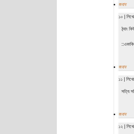
জবাব
১০ | লিখ
ঠ‌্যাং ক
‌‌::একা
জবাব
১১ | লিখ
সত্যি স
জবাব
১২ | লিখ