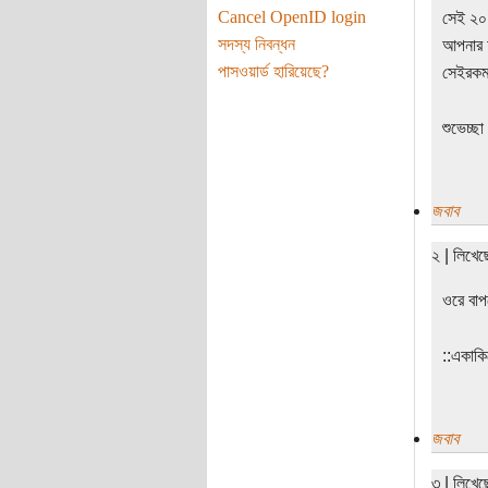
Cancel OpenID login
সেই ২০
সদস্য নিবন্ধন
আপনার 
পাসওয়ার্ড হারিয়েছে?
সেইরকম 
শুভেচ্ছা
জবাব
২ | লিখে
ওরে বাপ
‌‌::একা
জবাব
৩ | লিখে