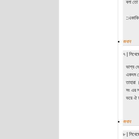
বলা তো
‌‌::একা
জবাব
৭ | লিখেছে
ভাগ্য দ
একদম দে
তাহারা 
সং এর স
ভয়ে ঐ ম
জবাব
৮ | লিখে