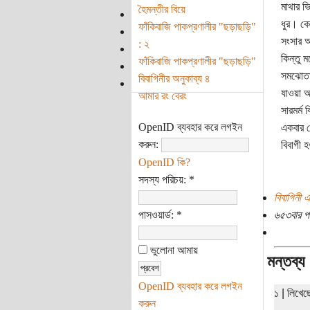
মাথার ভ
হৈমন্তীর বিয়ে
ধুর। কে
ফাঁকিবাজি পাকপ্রণালীর "ছড়াছড়ি"
সংসার 
: ২
কিন্তু 
ফাঁকিবাজি পাকপ্রণালীর "ছড়াছড়ি"
সমঝোতা।
বিবাগিনীর অনুকাব্য ৪
যাওয়া আ
আমার রং বেরং
সারমর্ম
OpenID ব্যবহার করে লগইন
একবার ছ
করুন:
বিবাগী 
OpenID কি?
সদস্য পরিচয়:
*
বিবাগিনী এ
পাসওয়ার্ড:
*
৬৫৩বার প
ভুলোনা আমায়
মন্তব্য
OpenID ব্যবহার করে লগইন
১ | লিখে
করুন