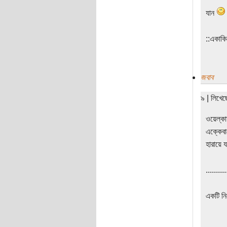
যান
‌‌::একা
জবাব
৯ | লিখে
ওয়েল্কাম
এক্কেব
হারায়ে 
..........
একটি ন