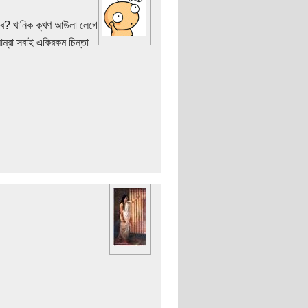
জব? খানিক ক্খণ আউলা লেগে
্রা সবাই একিরকম চিন্তা