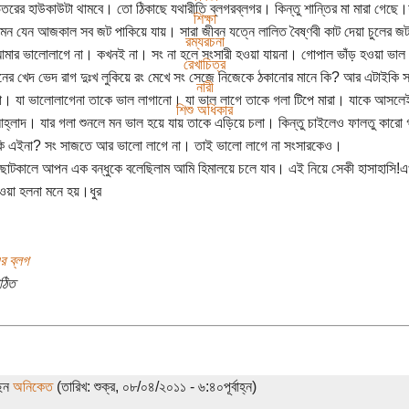
িতরের হাউকাউটা থামবে। তো ঠিকাছে ‌‌যথারীতি ব্লগরব্লগর। কিন্তু শান্তির মা মারা গেছে।
শিক্ষা
মন যেন আজকাল সব জট পাকিয়ে যায়। সারা জীবন যত্নে লালিত বৈষ্ণবী কাট দেয়া চুলের জ
রম্যরচনা
আমার ভালোলাগে না। কখনই না। সং না হলে সংসারী হওয়া যায়না। গোপাল ভাঁড় হওয়া ভ
রেখাচিত্র
মনের খেদ ভেদ রাগ দুঃখ লুকিয়ে রং মেখে সং সেজে নিজেকে ঠকানোর মানে কি? আর এটাইক
নারী
 যা ভালোলাগেনা তাকে ভাল লাগানো। যা ভাল লাগে তাকে গলা টিপে মারা। যাকে আসলেই
শিশু অধিকার
হ্লাদ। যার গলা শুনলে মন ভাল হয়ে যায় তাকে এড়িয়ে চলা। কিন্তু চাইলেও ফালতু কারো 
 কি এইনা? সং সাজতে আর ভালো লাগে না। তাই ভালো লাগে না সংসারকেও।
োটকালে আপন এক বন্ধুকে বলেছিলাম আমি হিমালয়ে চলে যাব। এই নিয়ে সেকী হাসাহাসি!
হওয়া হলনা মনে হয়।ধুর
র ব্লগ
ঠিত
ছেন
অনিকেত
(তারিখ: শুক্র, ০৮/০৪/২০১১ - ৬:৪০পূর্বাহ্ন)