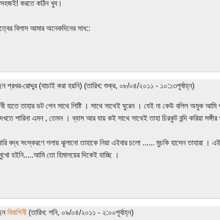
 সহজই! করতে কঠিন খুব।
কিত্বের বিলাস আমার অনেকদিনের সাধ::
ন প্রখর-রোদ্দুর (যাচাই করা হয়নি) (তারিখ: শুক্র, ০৮/০৪/২০১১ - ১০:১৩পূর্বাহ্ন)
েবী হাতে তাহার ডট পেন সাথে লিষ্টি । সাথে সাথেই ঘুরেন । যেই না কেউ বলিল অমুক আমি প
খতে পারিনা এমন , তেমন । ব্যাস আর যায় কই সাথে সাথেই তাহা চিরকুট বন্দি করিয়া সঙ্গীর প
।
ারি বদ্ধ সংস্করণে গলায় ঝুলানো তাহাকে নিয়া এইবার চলো ...... মুচকি হাসেন তাহারা ।
ুখো হইনি.....আমি তো হিমালয়ের দিকেই যাচ্ছি ।
ছেন
বিবাগিনী
(তারিখ: শনি, ০৯/০৪/২০১১ - ২:০০পূর্বাহ্ন)