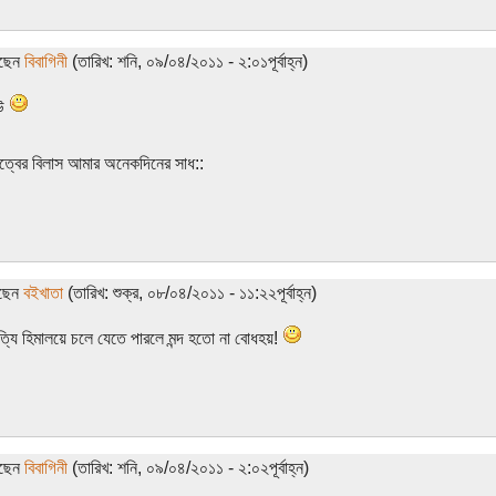
েছেন
বিবাগিনী
(তারিখ: শনি, ০৯/০৪/২০১১ - ২:০১পূর্বাহ্ন)
িউ
কিত্বের বিলাস আমার অনেকদিনের সাধ::
েছেন
বইখাতা
(তারিখ: শুক্র, ০৮/০৪/২০১১ - ১১:২২পূর্বাহ্ন)
ত্যি হিমালয়ে চলে যেতে পারলে মন্দ হতো না বোধহয়!
েছেন
বিবাগিনী
(তারিখ: শনি, ০৯/০৪/২০১১ - ২:০২পূর্বাহ্ন)