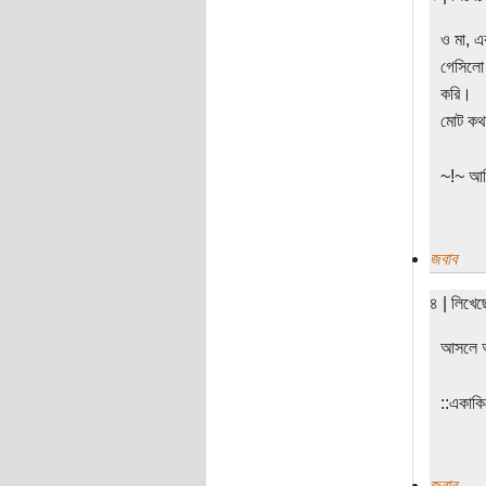
ও মা, এ
গেসিলো 
করি।
মোট কথা
~!~ আমি
জবাব
৪ | লিখে
আসলে আ
‌‌::একা
জবাব