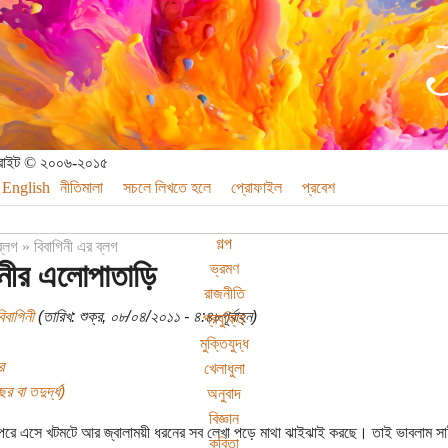
পিরাইট © ২০০৬-২০১৫
English
নীতিমালা
সচলে লিখতে হলে
প্রোফাইল
প্রবেশ
গল্প
ব্লগ
»
বিবাগিনী এর ব্লগ
িনীর এলোপাতাড়ি
ভ্রমণ
রাজনীতি
িবাগিনী
(তারিখ: শুক্র, ০৮/০৪/২০১১ - ৪:৪৮পূর্বাহ্ন)
প্রযুক্তি
মুক্তিযুদ্ধ
র
খেলাধুলা
র বা তদুর্দ্ধ)
অনুবাদ
বিজ্ঞান
রে এসে খটমটে আর জ্বালাময়ী ধরনের সব লেখা পড়ে মাথা ঝাইঝাই করছে। তাই ভাবলাম সা
কবিতা