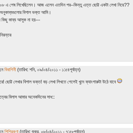
০৮ এ শেষ লিখেছিলেন। আজ এলেন এতদিন পর--কিন্তু এত্ত ছোট্ট একটা লেখা নিয়ে??
অনুকাব্যগুলোর বিশাল ভক্ত আমি।
কিছু কাব্য আসুক না হয়---
 নিরন্তর
ছেন
বিবাগিনী
(তারিখ: শনি, ০৯/০৪/২০১১ - ১:৫৪পূর্বাহ্ন)
রে! ছোট্ট লেখার বিশাল ভক্ত! বড় লেখা লিখতে গেলেই খুদে ক্যাংগারুটা উঠে যাবে
কিত্বের বিলাস আমার অনেকদিনের সাধ::
ছেন
শিশিরকণা
(তারিখ: শুক্র, ০৮/০৪/২০১১ - ৭:৫৮পূর্বাহ্ন)