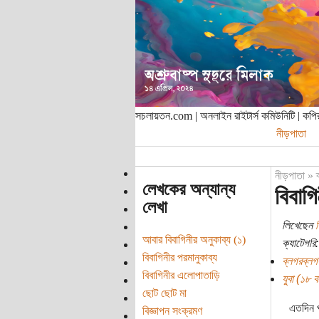
সচলায়তন.com | অনলাইন রাইটার্স কমিউনিটি | ক
নীড়পাতা
নীড়পাতা
»
লেখকের অন্যান্য
বিবাগ
লেখা
লিখেছেন
ব
আবার বিবাগিনীর অনুকাব্য (১)
ক্যাটেগরি:
বিবাগিনীর পরমানুকাব্য
ব্লগরব্লগ
বিবাগিনীর এলোপাতাড়ি
যুবা (১৮ বছ
ছোট ছোট মা
এতদিন প
বিজ্ঞাপন সংক্রমণ