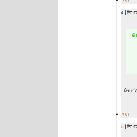
৫ | লিখে
ঠিক তাই
জবাব
৬ | লিখে