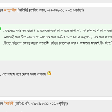
ছেন
অপছন্দনীয়
[অতিথি] (তারিখ: শুক্র, ০৮/০৪/২০১১ - ৯:৫৬পূর্বাহ্ন)
বোঝাপড়া আর সমঝোতা। যা ভালোলাগেনা তাকে ভাল লাগানো। যা ভাল লাগে তাকে গলা 
আসলেই গলা টিপে মারতে মন চায় তার গলা জড়িয়ে গলে যাওয়া আহ্লাদ। যার গলা শুনলে
কিন্তু চাইলেও ফালতু কারো গলাবাজি এড়িয়ে চলতে না পারা। সংসারের সারমর্ম কি এইনা
, এত সহজে বলে দেয়ার জন্য ধন্যবাদ
ছেন
বিবাগিনী
(তারিখ: শনি, ০৯/০৪/২০১১ - ১:৫৯পূর্বাহ্ন)