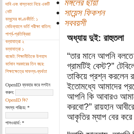
মঙ্গলের ছায়া
দাবি এবং বাস্তবতা নিয়ে একটি
সায়েন্স ফিকশন
নোট
বন্ধুদের কাণ্ডকীর্তি: ১
সববয়সী
মেডিক্যালে ভর্তি পরীক্ষা বাতিল:
পার্শ্ব-প্রতিক্রিয়া
অধ্যায় দুই: রাহুতলা
বন্যাযাত্রা ২
বন্যাযাত্রা ১
“তার মানে আপনি বলতে 
বাজেট: শিক্ষানীতিকে উপহাস
গ্রামটিই বেস্ট?” টেব
বর্তমান সরকারের তিন বছর:
শিক্ষাক্ষেত্রে সাফল্য-ব্যর্থতা
তাকিয়ে প্রশ্ন করলেন
ইতোমধ্যে আমাদের প্রজে
OpenID ব্যবহার করে লগইন
করুন:
আপনি কি আবারও আমাকে
OpenID কি?
করবো?” রায়হান আবীরের 
সদস্য পরিচয়:
*
আকৃতির ম্যাপ বের করে
পাসওয়ার্ড:
*