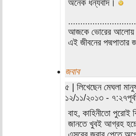
অনেক ধন্যবাদ।
............................
আজকে ভোরের আলোয় উ
এই জীবনের পদ্মপাতার জ
জবাব
৫ | লিখেছেন মেঘলা মানুষ
১২/১১/২০১৩ - ৭:২৭পূর্বা
বাহ, কাহিনীতো পুরোই ক
জানতে খুবই আগ্রহ হচ্
এসবের জবাব পেতে অপেক