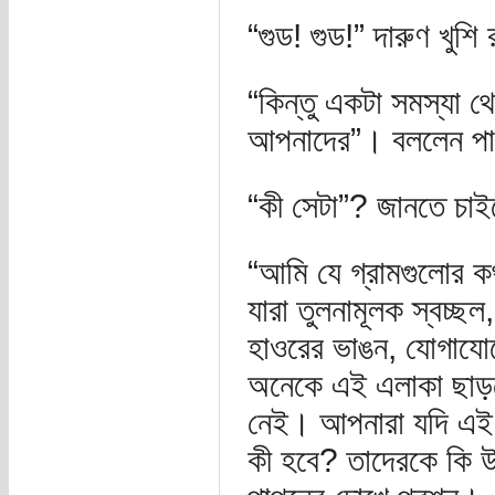
“গুড! গুড!” দারুণ খুশি
“কিন্তু একটা সমস্যা থে
আপনাদের”। বললেন পা
“কী সেটা”? জানতে চা
“আমি যে গ্রামগুলোর কথ
যারা তুলনামূলক স্বচ্ছ
হাওরের ভাঙন, যোগাযোগ
অনেকে এই এলাকা ছাড়ত
নেই। আপনারা যদি এই এ
কী হবে? তাদেরকে কি উ