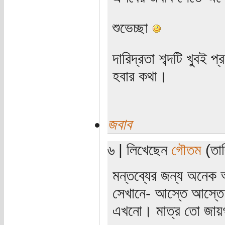
শুভেচ্ছা
দারিদ্রতা শব্দটি খুবই 
হবার কথা।
জবাব
৬ | লিখেছেন
গৌতম
(তার
মন্তব্যের জন্য অনেক অ
সেখানে- আস্তে আস্তে জ
এখনো। মাত্র তো জায়