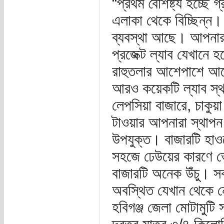
“প্রথম বৈশিষ্ট্য হচ্ছ
এলাকা থেকে বিচ্ছিন্ন। য
ব্যবস্থা আছে। আপনারা
প্রজেক্ট ল্যাব যেখানে
রাহুতলার আশেপাশে আছে
আরও কয়েকটি ল্যাব স্থা
লেপসিয়া বাজারে, চাকুয়া
টাওয়ার আপনারা স্থাপন
উপযুক্ত। বাজারটি হাও
সহজে ঢেউয়ের কারণে ভে
বাজারটি অনেক উঁচু। সব
অবস্থিত যেখান থেকে নে
হবিগঞ্জ জেলা মোটামুটি