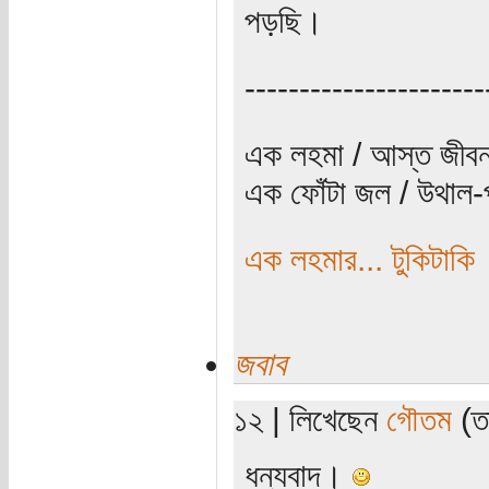
পড়ছি।
----------------------
এক লহমা / আস্ত জীবন
এক ফোঁটা জল / উথাল-প
এক লহমার... টুকিটাকি
জবাব
১২ | লিখেছেন
গৌতম
(তা
ধন্যবাদ।