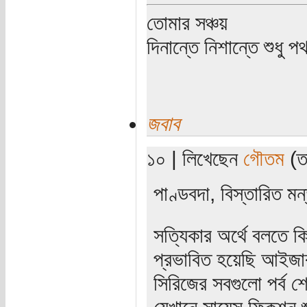
তোমার সঞ্চয়
দিনান্তে নিশান্তে শুধু 
জবাব
১০ | লিখেছেন
গৌতম
(তা
পাণ্ডবদা, বিস্তারিত 
সত্যিকার অর্থে বলতে ক
প্রভাবিত হয়েছি আইজা
সিরিজের সবগুলো পর্ব শ
যেখানে সায়েন্স ফিকশন শ