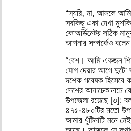
“স্যরি, না, আসলে আম
সবকিছু একা দেখা মুশক
কোঅর্ডিনেটর সঠিক মান
আপনার সম্পর্কেও বলে
“বেশ। আমি একজন শিক্ষ
যোগ দেয়ার আগে দুটো জা
দশেক গবেষক হিসেবে কা
দেশের আনাচেকানাচে য
উপজেলা রয়েছে [৩]; বলত
৪৭৫-৪৮০টির মতো উপজ
আমার খুঁটিনাটি মনে নেই
আছে। আজকে যে কথাগুল