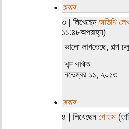
জবাব
৩ | লিখেছেন
অতিথি লে
১১:৪৮অপরাহ্ন)
ভালো লাগতেছে, গল্প চ
শব্দ পথিক
নভেম্বর ১১, ২০১৩
জবাব
৪ | লিখেছেন
গৌতম
(তার