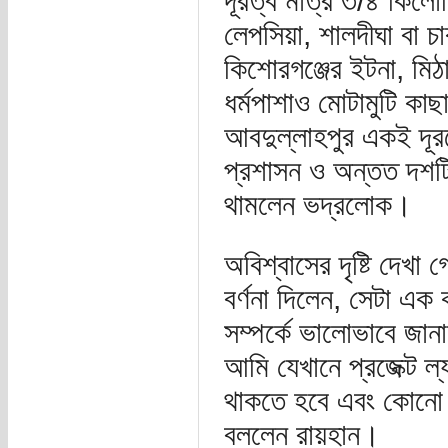
দূরত্ব মাত্র ৩/৪ কিলো
লেপসিয়া, শালদীঘা বা 
কিশোরগঞ্জের ইটনা, মিঠা
ধর্মপাশাও মোটামুটি কাছ
আবদুল্লাহপুর একই দূর
প্রশাসন ও অন্তত দশটি
থামলেন ভদ্রলোক।
অবিশ্বাসের দৃষ্টি দেখ
বর্ণনা দিলেন, সেটা এক
সম্পর্কে ভালোভাবে জান
আমি যেখানে প্রজেক্ট ল
থাকতে হবে এবং কোনো দ
বললেন রায়হান।