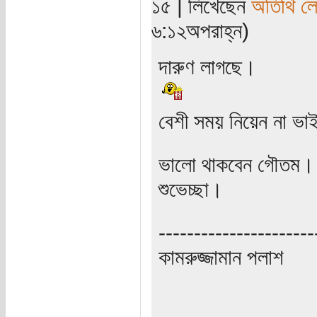
১৫ | লিখেছেন
অতিথি ল
৬:১২অপরাহ্ন)
দারুণ লাগছে।
বেশী সময় নিয়েন না ভা
ভালো থাকবেন গৌতম।
শুভেচ্ছা।
----------------------
কামরুজ্জামান পলাশ