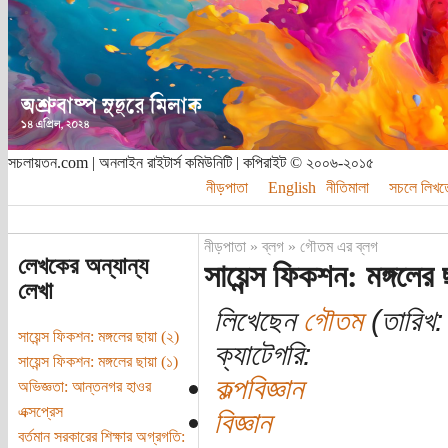
সচলায়তন.com | অনলাইন রাইটার্স কমিউনিটি | কপিরাইট © ২০০৬-২০১৫
নীড়পাতা
English
নীতিমালা
সচলে লিখত
নীড়পাতা
»
ব্লগ
»
গৌতম এর ব্লগ
লেখকের অন্যান্য
সায়েন্স ফিকশন: মঙ্গলের 
লেখা
লিখেছেন
গৌতম
(তারিখ:
সায়েন্স ফিকশন: মঙ্গলের ছায়া (২)
ক্যাটেগরি:
সায়েন্স ফিকশন: মঙ্গলের ছায়া (১)
কল্পবিজ্ঞান
অভিজ্ঞতা: আন্তনগর হাওর
এক্সপ্রেস
বিজ্ঞান
বর্তমান সরকারের শিক্ষার অগ্রগতি: