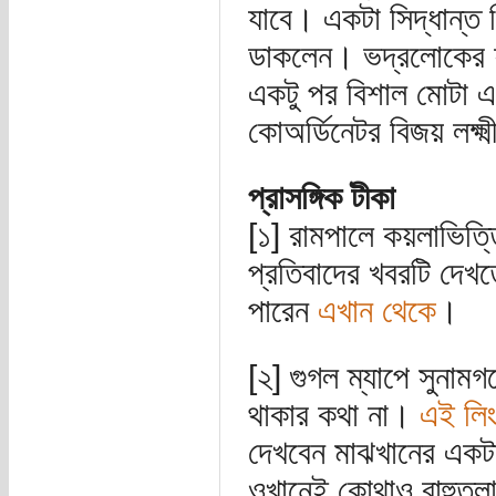
যাবে। একটা সিদ্ধান্ত 
ডাকলেন। ভদ্রলোকের 
একটু পর বিশাল মোটা এক
কোঅর্ডিনেটর বিজয় লক্ষ্ম
প্রাসঙ্গিক টীকা
[১] রামপালে কয়লাভিত্তি
প্রতিবাদের খবরটি দেখ
পারেন
এখান থেকে
।
[২] গুগল ম্যাপে সুনাম
থাকার কথা না।
এই লি
দেখবেন মাঝখানের একট
ওখানেই কোথাও রাহুতল