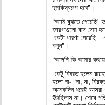
হুমকিস্বরূপ হবে”।
“আমি বুঝতে পেরেছি” 
জায়গাগুলো বাদ দেয়া হয়
একটা ধারণা পেয়েছি। এখ
বলুন”।
“আপনি কি আমার কথায় 
একটু বিব্রত হলেন রা
হলো না- “না, না, বি
অনেকদিন ধরেই আমরা প্র
উঠছিলাম না। শেষে পত্