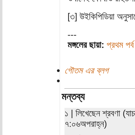
[৩] উইকিপিডিয়া অনুস
---
মঙ্গলের ছায়া:
প্রথম পর্ব
গৌতম এর ব্লগ
মন্তব্য
১ | লিখেছেন শ্রবণা (য
৭:০৬অপরাহ্ন)