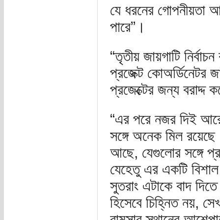
যে ধরনের গোপনীয়তা আপ
পারে”।
“তৃতীয় জায়গাটি নির্ব
প্রজেক্ট কোঅর্ডিনেটর
প্রজেক্টের জন্য বরাদ্
“এর পরে নজর দিই আরেক
সঙ্গে অনেক মিল রয়েছে। 
আছে, যেগুলোর সঙ্গে প্র
যেহেতু এর একটি বিশাল
সুতরাং এটাকে বাদ দিত
হিসেবে চিহ্নিত নয়, সেখা
রামসার স্থানের আশেপা