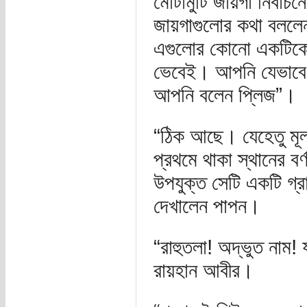
মোটামুটি জায়গা নির্বা
জায়গাগুলোর কথা বললে
এগুলোর কোনো একটিকে 
ভেবেই। আপনি যেভাবে ব
আপনি বলেন প্লিজ”।
“ঠিক আছে। যেহেতু মূল
প্রথমে থাকা স্থানের 
উপযুক্ত সেটি একটি গ্র
দেখালেন পাপন।
“রাহুতলা! অদ্ভুত নাম! 
রায়হান আবীর।