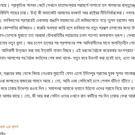
েছে। প্রাকৃতিক শালবন কেটে সেখানে দাতাসংস্থার পরামর্শে লাগানো হল শালবনের বাস্তুতন্ত্র 
 বিদিশি গাছের চারা। উহ! কী মাথামোটা আমাদের বনকর্তা আর রাষ্ট্রের নীতিনির্ধারকেরা। দফায়
া। বনবিভাগের প্রশ্রয়েই একসময় বাঙালি মহাজনের এই জমিগুলোতে গড়ে তুলল হরমোন আর ক
ক কোম্পানির বানিজ্যও। জরুরি অবস্থা জারি হলে বনবিভাগের নতুন প্রকল্প চালানোর জন্য 
লিশ-তোশকে ঘুমাতে তত আরাম! যৌথবাহিনীর সহায়তায় চলল শতশত কলাবাগান ধ্বংস। সেখানে
নানোর নতুন ধান্দা। আর চলেশ হত্যার পর প্রশাসনের পক্ষ আদিবাসীদের সাথে ক্লান্তিহীন 
, আদিবাসী উন্নয়ন করা যায় ইত্যাদি নানান বিষয়ে। এই ধরনের বৈঠকে কয়েকবার অংশগ্রহন
ানান আলাপের পর বৈঠক কর্তাদের শেষ কথা থাকে- নতুন করে উডলট করা হবেই হবে, এতে
, সঞ্জয়ের কাছ থেকে বিদায় নেওয়ার মুহুর্তেই ফোন এলো ইদিলপুর গ্রামের যুবক সুলভ সাংমা
া জলছত্র বাজারের সামনে আছে। তো, আমি একা সেদিকেই চলে গেলাম হাঁটতে হাঁটতে। গিয়ে 
করে ঢাকার উদ্দেশ্য রওনা দিল। সমাপনরা আমাকে ভ্যানে উঠলো ওদের গ্রামে নিয়ে যাবে 
 আমার কাছে। তো, কী আর করা সেদিন ওদের ওখানে রাত কাটিয়ে পর দিন ঢাকায় ফেরা আ
খক এর ব্লগ
ঠিত