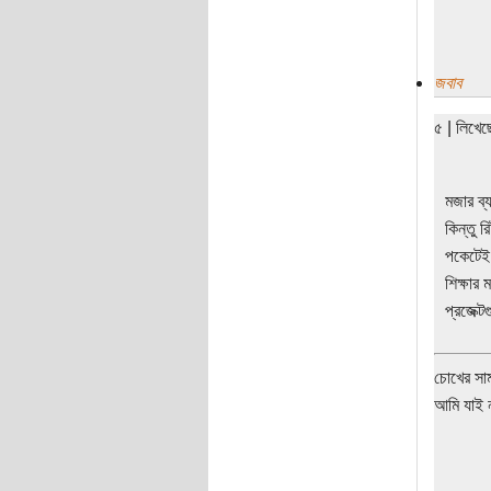
জবাব
৫ | লিখে
মজার ব্
কিন্তু 
পকেটেই 
শিক্ষার
প্রজেক্
চোখের সাম
আমি যাই ন