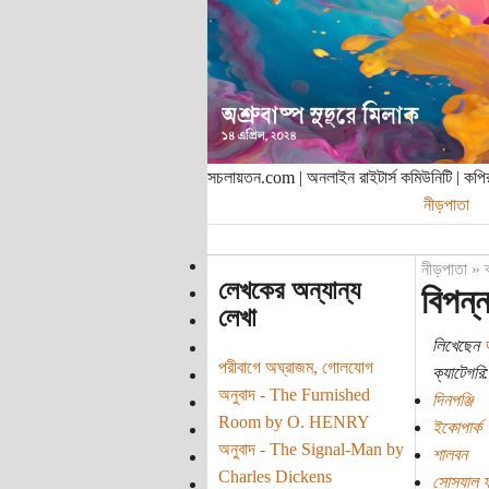
সচলায়তন.com | অনলাইন রাইটার্স কমিউনিটি | ক
নীড়পাতা
নীড়পাতা
»
লেখকের অন্যান্য
বিপন্
লেখা
লিখেছেন
পরীবাগে অঘ্রাজম, গোলযোগ
ক্যাটেগরি:
অনুবাদ - The Furnished
দিনপঞ্জি
Room by O. HENRY
ইকোপার্ক
অনুবাদ - The Signal-Man by
শালবন
Charles Dickens
সোস্যাল ফর