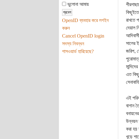
ভুলোনা আমায়
পীরগাছা
কিছুইতে
রাখতে প
OpenID ব্যবহার করে লগইন
দেয়াল নি
করুন
আদিবাসী
Cancel OpenID login
সালের ই
সদস্য নিবন্ধন
জরিপ, স
পাসওয়ার্ড হারিয়েছে?
পুরোমাত
মান্দিদে
এত কিছু
সেনাবাহ
এই পরিব
বাগান ত
বনায়নের
উন্নয়ন 
করা হয় 
খুড়ে শা