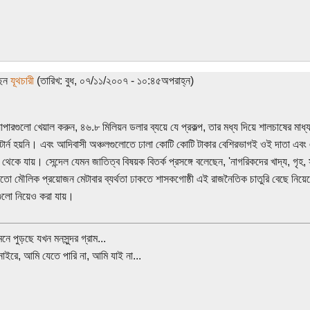
ছেন
যূথচারী
(তারিখ: বুধ, ০৭/১১/২০০৭ - ১০:৪৫অপরাহ্ন)
যাপারগুলো খেয়াল করুন, ৪৬.৮ মিলিয়ন ডলার ব্যয়ে যে প্রকল্প, তার মধ্য দিয়ে শালচাষের মাধ্
রিটার্ন হয়নি। এবং আদিবাসী অঞ্চলগুলোতে ঢালা কোটি কোটি টাকার বেশিরভাগই ওই দাতা এবং 
থেকে যায়। সেন্দেল যেমন জাতিত্ব বিষয়ক বিতর্ক প্রসঙ্গে বলেছেন, 'নাগরিকদের খাদ্য, গৃহ, 
 মতো মৌলিক প্রয়োজন মেটাবার ব্যর্থতা ঢাকতে শাসকগোষ্ঠী এই রাজনৈতিক চাতুরি বেছে নিয়
টগুলো নিয়েও করা যায়।
নে পুড়ছে যখন মনসুন্দর গ্রাম...
াইরে, আমি যেতে পারি না, আমি যাই না...