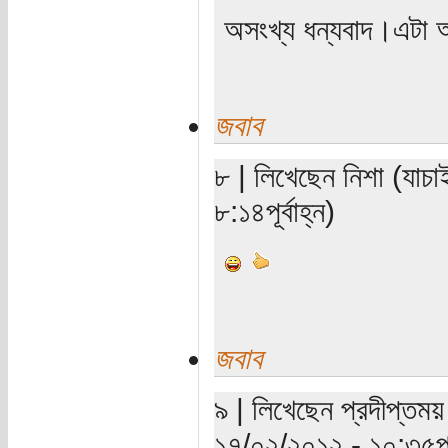
অসংখ্য ধন্যবাদ।এটা 
জবাব
৮ | লিখেছেন নিশা (যাচা
৮:১৪পূর্বাহ্ন)
জবাব
৯ | লিখেছেন প্রদীপ্তময়
১৭/০২/২০১২ - ১০:৩৫পূর্