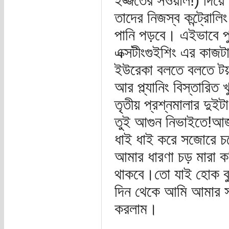
ইজ্জতের সওয়াল!) দিয়ে
তাদের নিজস্ব কন্ট্রোলি
পানি পড়বে। এইভাবে প
এক্সটীংগুইশিং এর কাজ
ইউরেকা বলতে বলতে টয়ল
আর প্ল্যানিং বিস্তার
তৃতীয় প্রশ্নমালার 
তুই আগুন নিভাইতে!আজক
ধাই ধাই করে সজোরে চপ
আমার ধারণা চড় মারা ক
থাকবে।তো যাই হোক বু
দিন থেকে আমি আমার সম
করলাম।