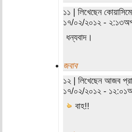
১১ | লিখেছেন কোয়াসিমো
১৭/০২/২০১২ - ২:১৩অপ
ধন্যবাদ।
জবাব
১২ | লিখেছেন আজব প্রাণ
১৭/০২/২০১২ - ১২:০১অ
বাহ!!