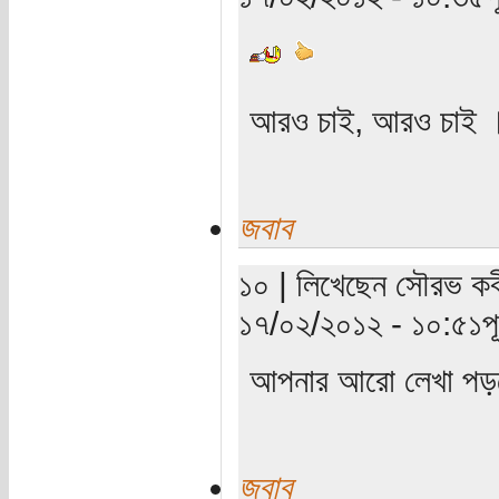
আরও চাই, আরও চাই 
জবাব
১০ | লিখেছেন সৌরভ কবীর
১৭/০২/২০১২ - ১০:৫১পূর্
আপনার আরো লেখা পড়
জবাব