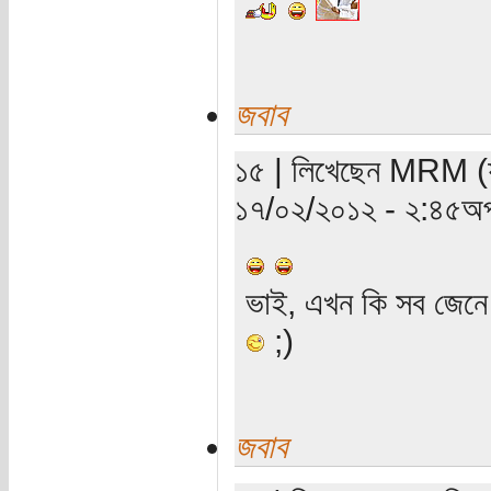
জবাব
১৫ | লিখেছেন MRM (যাচ
১৭/০২/২০১২ - ২:৪৫অপ
ভাই, এখন কি সব জেন
;)
জবাব