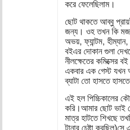
করে ফেলেছিলাম।
ছোট থাকতে আব্বু প্রায
জন্য। ওহ তখন কি মজাই 
অভয়, ফ্যান্টম, হীম্য
বইএর দোকান গুলা দেখ
নীলক্ষেতের কমিক্সের ব
একবার এক গেস্ট যখন আ
ব্যাটা তো হাসতে হাসত
এই হল পিচ্চিকালের কৌ
করি।আমার ছোট ভাই যে 
মাত্র হাটতে শিখছে তখ
টানার চেষ্টা করছিল)সে 