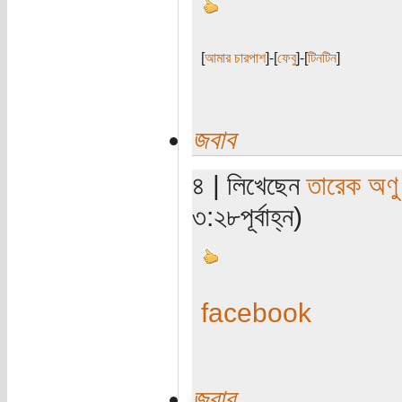
[
আমার চারপাশ
]-[
ফেবু
]-[
টিনটিন
]
জবাব
৪ | লিখেছেন
তারেক অণু
৩:২৮পূর্বাহ্ন)
facebook
জবাব