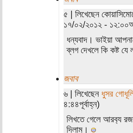
৫ | লিখেছেন কোয়াসিমোড
১৭/০২/২০১২ - ১২:০০অ
ধন্যবাদ। ভাইয়া আপনাক
ব্লগ দেখলে কি কষ্ট যে
জবাব
৬ | লিখেছেন
ধুসর গোধূল
৪:৪৪পূর্বাহ্ন)
লিখতে গেলে আরব‌্য রজন
দিলাম।