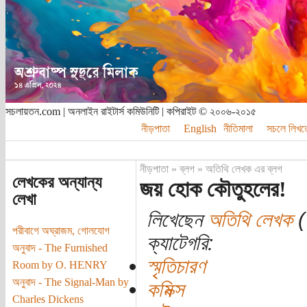
সচলায়তন.com | অনলাইন রাইটার্স কমিউনিটি | কপিরাইট © ২০০৬-২০১৫
নীড়পাতা
English
নীতিমালা
সচলে লিখত
নীড়পাতা
»
ব্লগ
»
অতিথি লেখক এর ব্লগ
লেখকের অন্যান্য
জয় হোক কৌতুহলের!
লেখা
লিখেছেন
অতিথি লেখক
(ত
পরীবাগে অঘ্রাজম, গোলযোগ
ক্যাটেগরি:
অনুবাদ - The Furnished
স্মৃতিচারণ
Room by O. HENRY
অনুবাদ - The Signal-Man by
কমিক্স
Charles Dickens