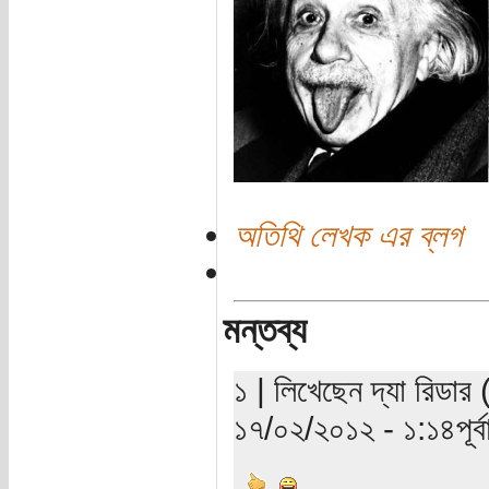
অতিথি লেখক এর ব্লগ
মন্তব্য
১ | লিখেছেন দ্যা রিডার 
১৭/০২/২০১২ - ১:১৪পূর্বা