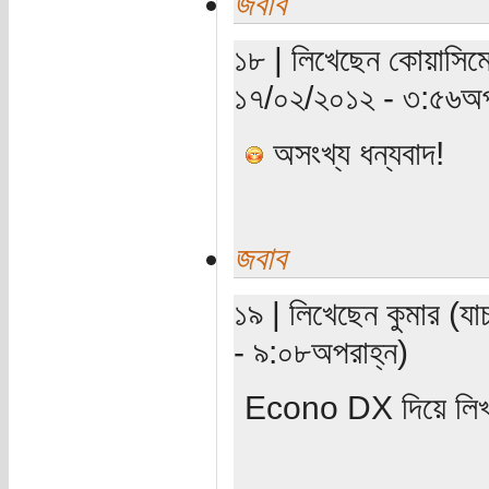
জবাব
১৮ | লিখেছেন কোয়াসিমো
১৭/০২/২০১২ - ৩:৫৬অপ
অসংখ্য ধন্যবাদ!
জবাব
১৯ | লিখেছেন কুমার (যা
- ৯:০৮অপরাহ্ন)
Econo DX দিয়ে লিখত