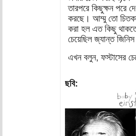
তারপরে কিছুক্ষন পরে দে
করছে। আম্মু তো চিতকা
করা হল এত কিছু থাকতে
চেয়েছিল জ্যান্ত জিনি
এখন বলুন, ফস্টাসের চেয
ছবি: