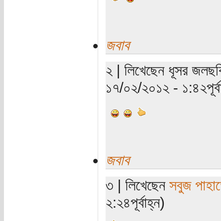
জবাব
২ | লিখেছেন ধূসর জলছবি
১৭/০২/২০১২ - ১:৪২পূর্বা
জবাব
৩ | লিখেছেন
সবুজ পাহাড
২:২৪পূর্বাহ্ন)