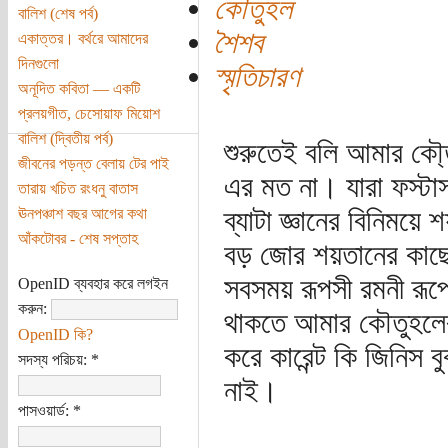
কৌতুহল
বালিশ (শেষ পর্ব)
শৈশব
একাত্তর। বর্থরে আমাদের
দিনগুলো
স্মৃতিচারণ
অনূদিত কবিতা — একটি
প্রলয়গীত, চেসোয়াফ মিয়োশ
বালিশ (দ্বিতীয় পর্ব)
শুরুতেই বলি আমার কৌ্তুহ
জীবনের পড়ন্ত বেলায় টের পাই
এর মত না। যারা ফস্টা
তারায় খচিত রংধনু বাতাস
ব্যাটা জ্ঞানের বিনিময়
ঊনপঞ্চাশ বছর আগের কথা
আঁকটোবর - শেষ সপ্তাহ
বড় জোর শয়তানের কাছে
সবসময় রূপসী রমনী রূ
OpenID ব্যবহার করে লগইন
করুন:
থাকতে আমার কৌতুহলের 
OpenID কি?
করে কারেন্ট কি জিনিস 
সদস্য পরিচয়:
*
নাই।
পাসওয়ার্ড:
*