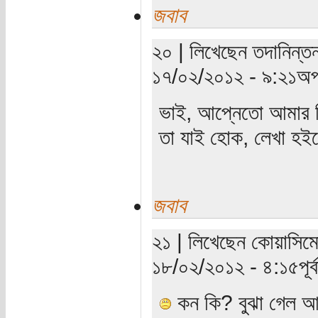
জবাব
২০ | লিখেছেন তদানিন্তন 
১৭/০২/২০১২ - ৯:২১অপর
ভাই, আপ্নেতো আমার ফ
তা যাই হোক, লেখা হ
জবাব
২১ | লিখেছেন কোয়াসিমো
১৮/০২/২০১২ - ৪:১৫পূর্ব
কন কি? বুঝা গেল 