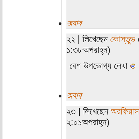
জবাব
২২ | লিখেছেন
কৌস্তুভ
(
১:৩৮অপরাহ্ন)
বেশ উপভোগ্য লেখা
জবাব
২৩ | লিখেছেন
অরফিয়াস
২:০১অপরাহ্ন)