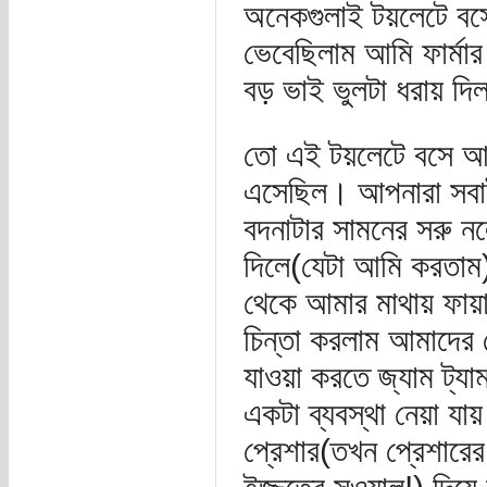
অনেকগুলাই টয়লেটে বস
ভেবেছিলাম আমি ফার্মা
বড় ভাই ভুলটা ধরায় দি
তো এই টয়লেটে বসে আম
এসেছিল। আপনারা সবাই ন
বদনাটার সামনের সরু নল
দিলে(যেটা আমি করতাম)স
থেকে আমার মাথায় ফায়
চিন্তা করলাম আমাদের দে
যাওয়া করতে জ্যাম ট্য
একটা ব্যবস্থা নেয়া যা
প্রেশার(তখন প্রেশারে