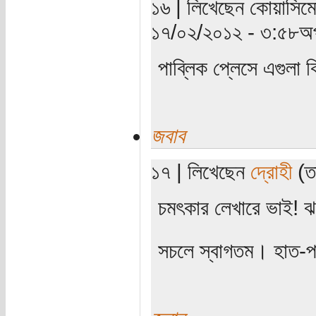
১৬ | লিখেছেন কোয়াসিমো
১৭/০২/২০১২ - ৩:৫৮অপ
পাব্লিক প্লেসে এগুলা ক
জবাব
১৭ | লিখেছেন
দ্রোহী
(তা
চমৎকার লেখারে ভাই! ঝ
সচলে স্বাগতম। হাত-প