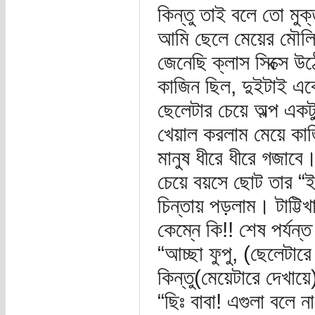
কিন্তু তাই বলে তো মুক
আমি ছেলে মেয়ের মৌলিক
জেনেছি ক্লাস সিক্সে 
কাজিন ছিল, দুইটাই একে
ছেলেটার চেয়ে অল্প এ
খেয়াল করলাম মেয়ে কা
মানুষ ধীরে ধীরে গজাবে
চেয়ে বয়সে ছোট তার “
চিন্তায় পড়লাম। টাট্
কেম্নে কি!! শেষ পর্যন্
“আচ্ছা ফুপু, (ছেলেটার
কিন্তু(মেয়েটারে দেখা
“ছিঃ বাবা! এগুলা বলে 