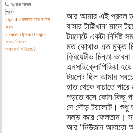
ভুলোনা আমায়
আর আমার এই প্রবল জ্ঞা
OpenID ব্যবহার করে লগইন
বাসার টাট্টিখানা মান
করুন
টয়লেটে একটা নির্দিষ্ট
Cancel OpenID login
সদস্য নিবন্ধন
মত কোথাও এত মুক্ত চিন
পাসওয়ার্ড হারিয়েছে?
ক্রিয়েটীভ চিন্তা ভাব
এনসাইক্লোপিডিয়া হয়ে
টয়লেট ছিল আমার সবচেয
হাত থেকে বাচাতে পারে 
পড়তে বসে কোন কিছু প
দে দৌড় টয়লেটে। শুধু
সল্ভ করে ফেলতাম। স্
আর “নিউরনে আবারো অন