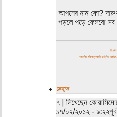
আপনের নাম কো? দারুণ
পড়লে পড়ে ফেলবো সব
বিএ
ভারতীয় সীমান্তরক্ষী বাহিনীর কর্
জবাব
৭ | লিখেছেন কোয়াসিমোড
১৭/০২/২০১২ - ৯:২২পূর্বা