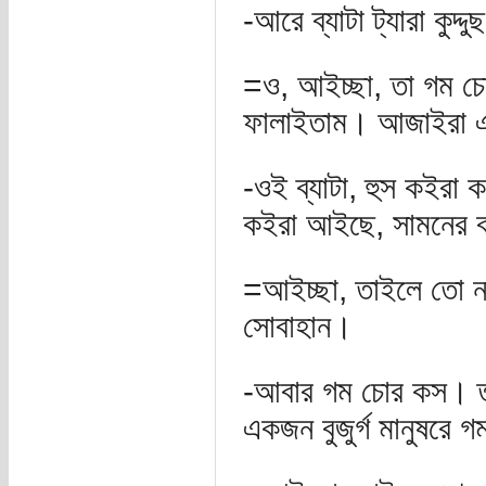
-আরে ব্যাটা ট্যারা কুদ
=ও, আইচ্ছা, তা গম চো
ফালাইতাম। আজাইরা এ
-ওই ব্যাটা, হুস কইরা
কইরা আইছে, সামনের 
=আইচ্ছা, তাইলে তো না
সোবাহান।
-আবার গম চোর কস। তুই
একজন বুজুর্গ মানুষরে