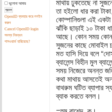
মাথায় ঢুকতেছে না সুজন
ভুলোনা আমায়
তা হইলো ধার করা টাক
OpenID ব্যবহার করে লগইন
কোম্পানিগুলা এই একটা
করুন
ঝাঁকি ছাড়াই ১০ টাকা 
Cancel OpenID login
আছে। কোন সময় কোন বন্
সদস্য নিবন্ধন
পাসওয়ার্ড হারিয়েছে?
সুজনের কাছে মোবাইল চ
মত হাসি দিয়ে বলে “দো
ব্যালেন্স বিহীন মুল ব্য
সময় নিজেরে অনন্ত জলি
কথা মাথায় আসতেই অন
বাথরুম ঘটিত ব্যাপার স
ব্যাক করতে বলল।
=হুম রাশেদ, ক।