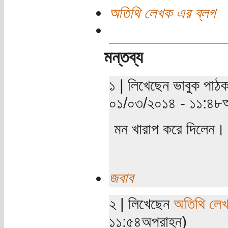
অতিথি লেখক এর ব্লগ
মন্তব্য
১ | লিখেছেন ভাবুক পাঠক
০১/০৩/২০১৪ - ১১:৪৮অ
মন খারাপ করে দিলেন।
জবাব
২ | লিখেছেন
অতিথি লে
১১:৫৪অপরাহ্ন)