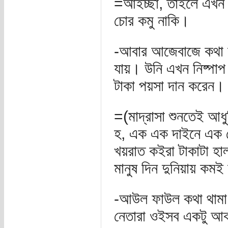
=আইচ্ছা, তাইলে এখন 
চোর কমু নাকি।
-আবার আজেবাজে কথা ক
যায়। উনি এখন নিষ্পাপ
টাকা পয়সা দান করেন।
=(মাদ্রাসা শুনতেই আধ
হ, এক এক দাইনে এক দে
খয়রাত কইরা টাকাটা হাল
মানুষ দিন দুনিয়ায় ক
-আউল ফাউল কথা থামা
নেতারা ওইসব একটু আক