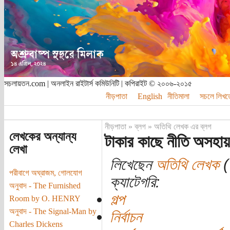
সচলায়তন.com | অনলাইন রাইটার্স কমিউনিটি | কপিরাইট © ২০০৬-২০১৫
নীড়পাতা
English
নীতিমালা
সচলে লিখত
নীড়পাতা
»
ব্লগ
»
অতিথি লেখক এর ব্লগ
লেখকের অন্যান্য
টাকার কাছে নীতি অসহায়
লেখা
লিখেছেন
অতিথি লেখক
(
পরীবাগে অঘ্রাজম, গোলযোগ
ক্যাটেগরি:
অনুবাদ - The Furnished
গল্প
Room by O. HENRY
অনুবাদ - The Signal-Man by
নির্বাচন
Charles Dickens