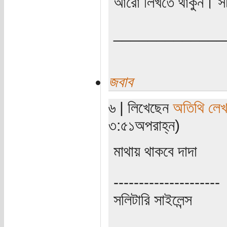
আরো লিখতে থাকুন। সচ
_____________
জবাব
৬ | লিখেছেন
অতিথি লে
৩:৫১অপরাহ্ন)
মাথায় থাকবে দাদা
---------------------
সলিটারি সাইলেন্স