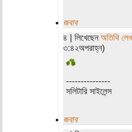
জবাব
৪ | লিখেছেন
অতিথি লে
৩:৪২অপরাহ্ন)
---------------
সলিটারি সাইলেন্স
জবাব