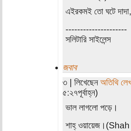
এইরকমই তো ঘটে দাদা,
---------------------
সলিটারি সাইলেন্স
জবাব
৩ | লিখেছেন
অতিথি লে
৫:২৭পূর্বাহ্ন)
ভাল লাগলো পড়ে।
শাহ্‌ ওয়ায়েজ।(Sha