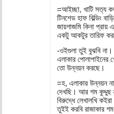
=আইচ্ছা, খাটি সত্য ক
টিনশেড হাফ বিল্ডিং বা
জায়গাজমি কিনা প্রায় 
একটু আকটুর তারিফ ক
-ওইগুলা তুই বুঝবি না।
এলাকার পোলাপাইনের খ
তো উন্নয়ন করছে।
=হ, এলাকার উন্নয়ন নাক
দেখছি। আর গম কুদ্দুছ 
বিরুদ্ধে লেখালখি কইরা
তুইই করবি রাজাকার গম 