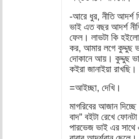
-আরে ধুর, নীতি আদর্শ 
ভাই এত বছর আদর্শ নীত
ফেল। লাভটা কি হইলো 
কর, আমার লগে কুদ্দুছ ভ
দোকানে আয়। কুদ্দুছ ভ
কইরা জানাইয়া রাখছি।
=আইচ্ছা, দেখি।
মাগরিবের আজান দিচ্ছে
বাদ” বইটা রেখে ফোনট
পারভেজ ভাই এর সাথে 
বাবার আদর্শবান ছেলে।