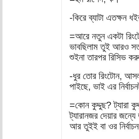
-কিরে ব্যাটা এতক্ষন ধ
=আরে নতুন একটা রিংট
ভাবছিলাম তুই আরও সত্
শুইনা তারপর রিসিভ ক
-ধুর তোর রিংটোন, আসল
পাইছে, ভাই এর নির্বা
=কোন কুদ্দুছ? ট্যারা ক
ট্যারানজর দেয়ার জন্য
আর তুইই বা ওর নির্বাচ