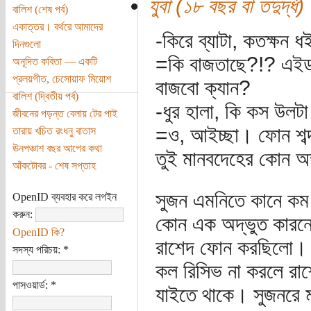
যুবা (১৮ বছর বা তদুর্দ্ধ)
বালিশ (শেষ পর্ব)
একাত্তর। বর্থরে আমাদের
-কিরে ব্যাটা, কতক্ষন
দিনগুলো
=কি বাজতাছে?!? এইডা
অনূদিত কবিতা — একটি
প্রলয়গীত, চেসোয়াফ মিয়োশ
বাজবো ক্যান?
বালিশ (দ্বিতীয় পর্ব)
-ধুর হালা, কি কস উলট
জীবনের পড়ন্ত বেলায় টের পাই
=ও, আইচ্ছা। ফোন শব্
তারায় খচিত রংধনু বাতাস
ঊনপঞ্চাশ বছর আগের কথা
তুই মানবদেহের কোন অ
আঁকটোবর - শেষ সপ্তাহ
সুজন এমনিতে কানে কম শ
OpenID ব্যবহার করে লগইন
করুন:
কোন এক অদ্ভুত কারনে
OpenID কি?
রাশেদ ফোন করছিলো। 
সদস্য পরিচয়:
*
কল রিসিভ না করলে রা
পাসওয়ার্ড:
*
যাইতে থাকে। সুজনরে ম