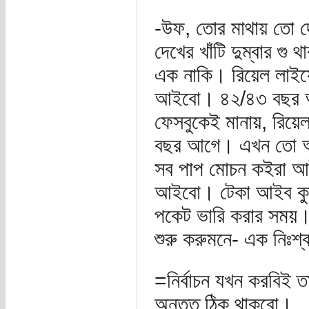
-উফ, তোর মাথায় তো দেখত
দেখের খাঁটি দুম্বার গ
এক নাকি। রিয়েল লাইফ
আইবো। ৪২/৪৩ বছর আগ
ফেসবুকেই মানায়, রিয়
বছর আগে। এখন তো আর 
সব পাপ মোচন কইরা আ
আইবো। টেকা আইব কুদ্দ
পকেট ভারি করার সময়।
শুরু করুমনে- এক নিঃশ্
=নির্বাচন যখন করবিই 
অন্তত ঠিক থাকবো।