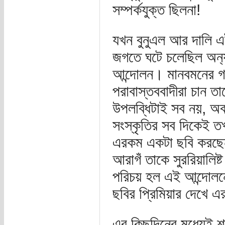
সম্পর্কযুক্ত ছিলনা!
যখন বুনুএল আর দালি এই
জগতে ঘটে চলেছিল অন‍্য 
আন্দোলন। মানবমনের গভী
পরাবাস্তববাদীরা চান 
উপলব্ধিটাই সব নয়, অবচে
সংস্কৃতির সব দিকেই তখ
এরকম একটা ছবি করছেন
আরাগঁ তাকে সুররিয়ালিষ
পরিচয় হল এই আন্দোলনের 
ছবির প্রিমিয়ার দেখে এ
এর কিছুদিনের মধ‍্যেই শা