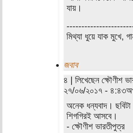
যায়।
----------------------
মিথ্যা ধুয়ে যাক মুখে, গ
জবাব
৪ | লিখেছেন ক্ষৌণীশ ভা
২৭/০৬/২০১৭ - ৪:৪৩অপ
অনেক ধন্যবাদ। ছবিটা 
শিগগিরই আসবে।
- ক্ষৌণীশ ভারতীপুত্র