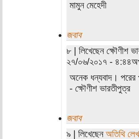
মামুন মেহেদী
জবাব
৮ | লিখেছেন ক্ষৌণীশ ভা
২৭/০৬/২০১৭ - ৪:৪৪অপ
অনেক ধন্যবাদ। পরের 
- ক্ষৌণীশ ভারতীপুত্র
জবাব
৯ | লিখেছেন
অতিথি লে