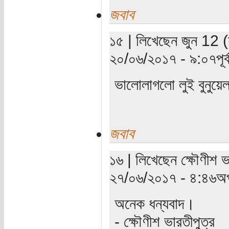
জবাব
১৫ | লিখেছেন জুন 12 (য
২০/০৬/২০১৭ - ৯:০৭পূর্ব
ভালোলাগলো লুই বুনুয়
জবাব
১৬ | লিখেছেন ক্ষৌণীশ ভ
২৭/০৬/২০১৭ - ৪:৪৬অপ
অনেক ধন্যবাদ।
- ক্ষৌণীশ ভারতীপুত্র