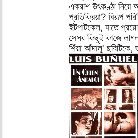
একরাশ উৎকণ্ঠা নিয়ে অ
প্রতিক্রিয়া? বিরূপ পর
ইটপাটকেল, যাতে প্রয়ো
সেসব কিছুই কাজে লাগলন
শিঁয়া আঁদালু' ছবিটিকে,