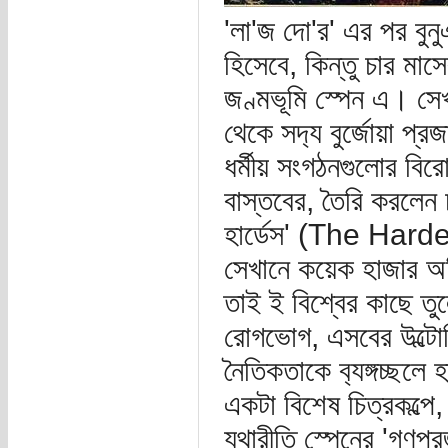
'লা'জ দো'র' এর পর বুন
হিসেবে, কিন্তু চার মা
জণ্মভূমি স্পেন এ। সে
থেকে সদ‍্য বুর্জোয়া প্
ধর্মীয় সংগঠনগুলোর বিরোধ
বাস্তবের, তৈরি করলেন চ
হার্ডেস' (The Hardes
সেখানে কয়েক হাজার অধিব
তাই ই বিশ্বের কাছে তুলে
রোগভোগ, এসবের উল্টোদিকে
নৈতিকতাকে ব‍্যঙ্গচ্ছলে
একটা বিশেষ চিত্রকল্প
যথারীতি স্পেনের 'গণপ্র