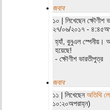
জবাব
১০ | লিখেছেন ক্ষৌণীশ ভ
২৭/০৬/২০১৭ - ৪:৪৫অপ
হ্যাঁ, বুনুএল স্পেনীয়।
হয়েছে!
- ক্ষৌণীশ ভারতীপুত্র
জবাব
১১ | লিখেছেন
অতিথি ল
১০:২০অপরাহ্ন)