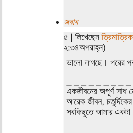
জবাব
৫ | লিখেছেন
ত্রিমাত্রি
২:৩৪অপরাহ্ন)
ভালো লাগছে। পরের পর
_ _ _ _ _ _ _ _ _
একজীবনের অপূর্ণ সাধ ম
আরেক জীবন, চতুর্দিকের স
সবকিছুতে আমার একটা হ