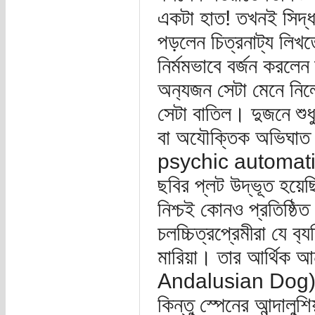
একটা হাত! তখনই সিদ্ধ
পড়লেন চিত্রনাট্য লিখ
নির্মমভাবে বর্জন ক‍রল
অন‍্যজন সেটা মেনে নি
সেটা বাতিল। দুজনে শুধু
বা অযৌক্তিক অভিঘাত
psychic automation
ছবির প্লট উদ্ভূত হয়ে
নিশ্চ‌ই কোনও প্রতিষ্
চলচ্চিত্রপ্রেমীরা যে ব‍
মারিয়া। তার আর্থিক আন
Andalusian Dog) ছবি
কিন্তু স্পেনের আন্দালু