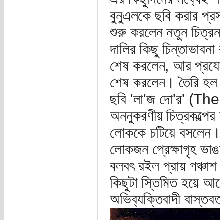
বুনুএলকে ছবি করার প্র
শুরু করলেন নতুন চিত্র
দালির কিছু চিন্তাভাবনা
শেষ করলেন, আর প্রযোজক
শেষ করলেন‌। তৈরি হল বি
ছবি 'লা'জ দো'র' (T
অননুকরণীয় চিত্রকল্পের 
লোককে চটিয়ে বসলেন। ফ
লোকজন প্রেক্ষাগৃহ ভাঙ
বলবৎ র‌ইল প্রায় পঞ্চা
কিছুটা স্তিমিত হয়ে আস
অভিব‍্যক্তিবাদী বাস্তব