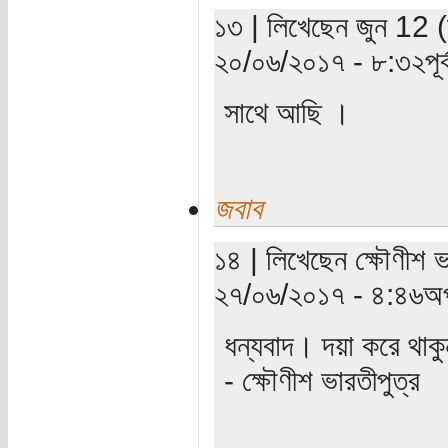
১৩ | লিখেছেন জুন 12 (য
২০/০৬/২০১৭ - ৮:৩২পূর্ব
সাথে আছি ।
জবাব
১৪ | লিখেছেন ক্ষৌণীশ ভ
২৭/০৬/২০১৭ - ৪:৪৬অপ
ধন্যবাদ। দয়া করে থাকু
- ক্ষৌণীশ ভারতীপুত্র