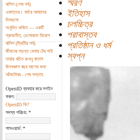
স্মরণ
বালিশ (শেষ পর্ব)
ইতিহাস
একাত্তর। বর্থরে আমাদের
দিনগুলো
চলচ্চিত্র
অনূদিত কবিতা — একটি
পরাবাস্তব
প্রলয়গীত, চেসোয়াফ মিয়োশ
প্রতিষ্ঠান ও ধ‍র্ম
বালিশ (দ্বিতীয় পর্ব)
জীবনের পড়ন্ত বেলায় টের পাই
স্বপ্ন
তারায় খচিত রংধনু বাতাস
ঊনপঞ্চাশ বছর আগের কথা
আঁকটোবর - শেষ সপ্তাহ
OpenID ব্যবহার করে লগইন
করুন:
OpenID কি?
সদস্য পরিচয়:
*
পাসওয়ার্ড:
*