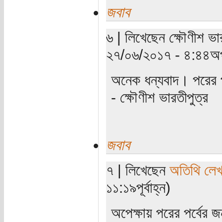
জবাব
৬ | লিখেছেন ক্ষৌণীশ ভা
২৭/০৬/২০১৭ - ৪:৪৪অপ
অনেক ধন্যবাদ। পরের 
- ক্ষৌণীশ ভারতীপুত্র
জবাব
৭ | লিখেছেন
অতিথি লে
১১:১৯পূর্বাহ্ন)
অপেক্ষায় পরের পর্বের 