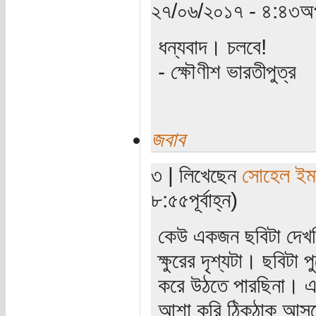
২৭/০৬/২০১৭ - ৪:৪৩অপ
ধন্যবাদ। চলবে!
- ক্ষৌণীশ ভারতীপুত্র
জবাব
৩ | লিখেছেন
সোহেল ইম
৮:৫৫পূর্বাহ্ন)
কেউ একজন ছবিটা দেখ
ক্ষুরের দৃশ্যটা। ছবিট
করে উঠতে পারছিনা। এই
আশা করি ঠিকঠাক আসবে