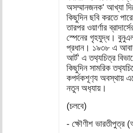
অসম্মানজনক' আখ্যা দি
কিছুদিন ছবি ক‍রতে পার
তারপর ওয়ার্ণার ব্রাদার
স্পেনের গৃহযুদ্ধ। বুনুএ
প্রধান। ১৯৩৮ এ আবার 
আর্ট' এ তথ‍্যচিত্র বিভ
কিছুদিন সাম‍রিক তথ‍্যচ
কপর্দকশূণ‍্য অবস্থায় 
নতুন অধ‍্যায়।
(চলবে)
- ক্ষৌণীশ ভারতীপুত্র