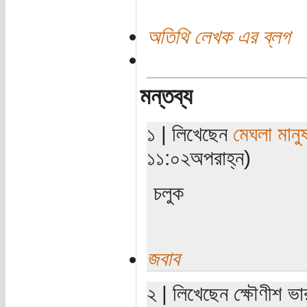
অতিথি লেখক এর ব্লগ
মন্তব্য
১ | লিখেছেন
মেঘলা মানু
১১:০২অপরাহ্ন)
চলুক
জবাব
২ | লিখেছেন ক্ষৌণীশ ভা