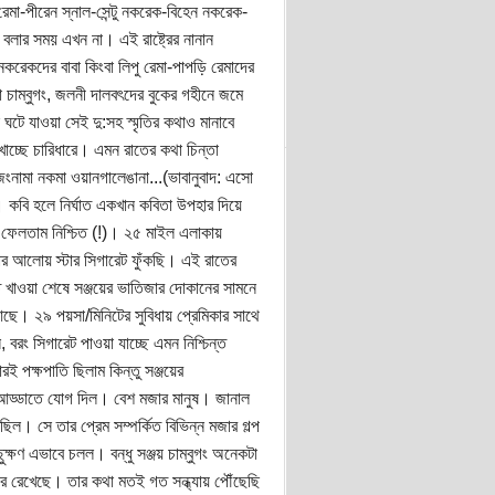
রেমা-পীরেন স্নাল-সেন্টু নকরেক-বিহেন নকরেক-
লার সময় এখন না। এই রাষ্ট্রের নানান
 নকরেকদের বাবা কিংবা লিপু রেমা-পাপড়ি রেমাদের
 চাম্বুগং, জলনী দালবৎদের বুকের গহীনে জমে
ঘটে যাওয়া সেই দু:সহ স্মৃতির কথাও মানাবে
খাচ্ছে চারিধারে। এমন রাতের কথা চিন্তা
াজংনামা নকমা ওয়ানগালেঙানা...(ভাবানুবাদ: এসো
 কবি হলে নির্ঘাত একখান কবিতা উপহার দিয়ে
ে ফেলতাম নিশ্চিত (!)। ২৫ মাইল এলাকায়
স্নার আলোয় স্টার সিগারেট ফুঁকছি। এই রাতের
খাওয়া শেষে সঞ্জয়ের ভাতিজার দোকানের সামনে
ছে। ২৯ পয়সা/মিনিটের সুবিধায় প্রেমিকার সাথে
বরং সিগারেট পাওয়া যাচ্ছে এমন নিশ্চিন্ত
 পক্ষপাতি ছিলাম কিন্তু সঞ্জয়ের
ও আড্ডাতে যোগ দিল। বেশ মজার মানুষ। জানাল
ছিল। সে তার প্রেম সম্পর্কিত বিভিন্ন মজার গল্প
্ষণ এভাবে চলল। বন্ধু সঞ্জয় চাম্বুগং অনেকটা
রে রেখেছে। তার কথা মতই গত সন্ধ্যায় পৌঁছেছি