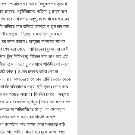
ের দেখা পেয়েছিলাম। আরো কিছুক্ষণ পর সুজনরা
 রান্নার এলুমিনিয়ামের পাতিলে চু রান্না হলে
 করে নারায়ণগঞ্জ-মধুপুরের লম্বা(সকাল ৯.৪৫
বিমার চালা জমিতে হাবাহুয়া বা জুম চাষ করা
ের শরীর-মনকে। নিজেদের ক্লান্তি দূর করতে
্য বের হলাম দুজনে। রাস্তায় অনেকের সাথেই
ণ শেষ হয়ে গেছে। পান্থিদের (যুবকদের) কেউ
টান-হিন্দু নির্বিশেষে) বিভিন্ন দলে ভাগ হয়ে এই
রগীর দিকে। এতে চু এর সাথে খাজিটা বেশ ভালো
 মাঠ ফাঁকা। মণ্ডব চত্বরে কারো কোনো
রালেন না। আমাদের দেখে তাড়াতাড়ি ভেতরে থেকে
 বিশ্ববিদ্যালয়ে পড়ুয়া মান্দি যুবক) ফোন করে
শুরু হয়েছে এখানে। তিনদিন চলবে। সন্ধ্যায়
 কলেজ আর ময়মনসিংহে পড়ুয়া) প্রায় ৭০ জনের মত
াহাড়-সমতলের আদিবাসীদের মধ্যে এক মেলবন্ধন
রছিলাম তখন আগত অনেকের সাথেই আলাপ
ষণ গ্লাসটানা আর আড্ডা মেরে সঞ্জয়দের বাড়ি
ে তাড়াতাড়ি। রান্না ঘরে ঢুকে আমরা ভাত