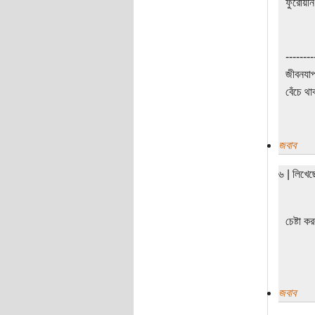
ফুরোয়নি
--------
জীবনযাপ
বেঁচে থা
জবাব
৬ | লিখে
চেষ্টা 
জবাব