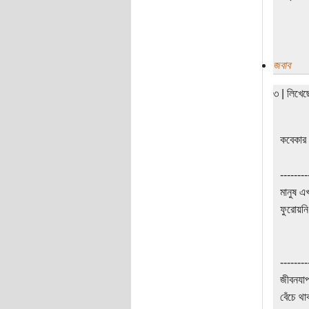
জবাব
৩ | লিখে
কবেকার 
--------
মানুষ এ
ফুরোয়নি
--------
জীবনযাপ
বেঁচে থা