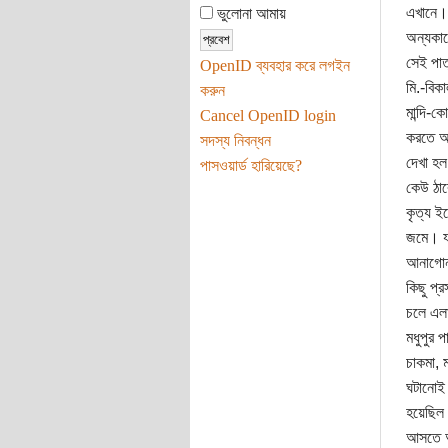
এখানে। 
ভুলোনা আমায়
অন্যকাজ
সেই পাত
OpenID ব্যবহার করে লগইন
মি.-বিক
করুন
মান্দি-
Cancel OpenID login
করতে অক
সদস্য নিবন্ধন
দেখা হল
পাসওয়ার্ড হারিয়েছে?
কেউ ঠারে
কৃত্য ই
জমে। যা
আনাগোনা
কিছু প্
চলে এলা
মধুপুর 
চাকমা, 
ঘটানোই 
হয়েছিল।
আসতে আস