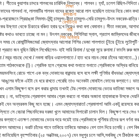
টা। শীতের কুয়াশার চাদরে শালবনের চারিদিক নিস্তব্ধ। শালবন। হ্যাঁ, চলেশ রিছিল-গিদিতা 
শিক্ষা
োদের শালবন! না, লালমাটির শালবন যাদের রক্তে আরো লাল হয়েছিল তাদের নিয়ে কোন কথা ব
রম্যরচনা
রয়োজনে প্রিয়াঙ্কা সিমসাং-মিন্টু চাম্বুগং-রীতা চাম্বুগং-মেরি চাম্বুগং-উৎস নকরেক-রাত্রি
রেখাচিত্র
ুকের উষ্ণতা থেকে চিরতরে বঞ্চিত হবার দু:খ নিয়েও কথা বলা বেমানান। সীতা নকরেক, আগাথা
নারী
্টের কথাও ভাবতে চাচ্ছে না মন। উৎপল নকরেক, শিশিলিয়া স্নাল, প্রতাপ জাম্বিলদের জীবনে 
শিশু অধিকার
 সময় যে রোমান্টিসিজমের! জ্যোৎস্নার আলোরা শিশির ভেজা শালপাতা চুঁইয়ে চুঁইয়ে লুটোপুটি 
প্রয়াত জন থুছিন রিছিল লিখেছিলেন- হাই সারি রিনামা / দুখ্রো সুয়ে রুনামা / ফাংসি রুরু জ
 / ময়ূর নাচছে দেখো / নকমা বাড়ির ওয়ানগালাতে / হাত ধরে নাচব মোরা চাঁদের আলোতে...)।
তাম পাঠকদেরকে (!)। প্রেমিক হলে প্রেমের কথা শুনাতে শুনাতে প্রেমিকাকে অস্থির বানিয়
-ময়মনসিংহ রোডে পাশে এক বন্ধ দোকানের বারান্দায় বসে বসে লক্ষী পূণির্মার বাঁধভাঙা জ্যোৎ
ই আঙুলের ফাঁকে এইটা যে ধরে রাখতে পেরেছি তাও অনেকটা মোবাইল ফোনের কল্যাণে। ভাত 
ন এলাম কিছুক্ষণ বসে গল্প করার ধান্দায় তখনই টের পেলাম দোকানের ভেতর ভাতিজা সজাগ আ
রছে। না, ভাইস্তার প্রেমালাপ আমার প্রেম করতে না পারার অজানা হাহাকারকে উসকে দেয়নি, 
ই যেন অন্যরকম কিছু মনে হচ্ছে। এমন জ্যোৎস্নারাত! প্রেমালাপ! আমি একটু রয়েসয়ে করারই
িল্লিতে সে বেচারা পিছনদিকের দরজা খুলে আমাদের সিগারেট চালান দিল। কিছুক্ষণ পরে সে
 কল্যাণে এতক্ষণ দোকানের ভেতর শুয়ে শুয়েই তার প্রেমিকাকে পূর্ণিমার চাঁদের রূপ বর্ণনা কর
লাগল আমাদের। ভরাট চাঁদের পানে তাকিয়ে তাকিয়ে আমরাও বেশ তাল দিয়ে চলেছি। বেশ কিছুক
ই জানিয়েছিল বৃহস্পতিবার (২৫ অক্টোবর,২০০৭) যেন মধুপুর চলে আসি,সবকিছু সে ঠিকঠাক ক