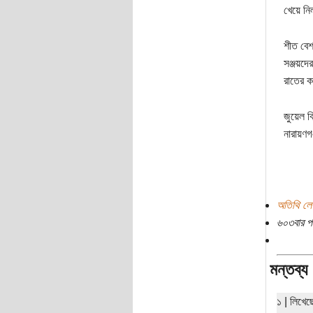
খেয়ে ন
শীত বেশ
সঞ্জয়দে
রাতের ক
জুয়েল ব
নারায়ণগ
অতিথি লে
৬০৩বার প
মন্তব্য
১ | লিখে