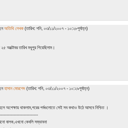
ছেন
অতিথি লেখক
(তারিখ: শনি, ০৩/১১/২০০৭ - ১০:২৮পূর্বাহ্ন)
গত ২৫ অক্টোবর তারিখ মধুপুর গিয়েছিলাম।
ছেন
হাসান মোরশেদ
(তারিখ: শনি, ০৩/১১/২০০৭ - ১০:২৯পূর্বাহ্ন)
লে অপেক্ষায় থাকলাম,পরের পর্বগুলোতে সেই সব কথাও উঠে আসবে নিশ্চিত ।
---------------------------
খনো বালক,এখনো কেবলি সম্ভাবনা