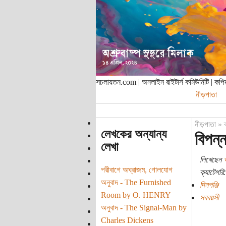
সচলায়তন.com | অনলাইন রাইটার্স কমিউনিটি | ক
নীড়পাতা
নীড়পাতা
»
লেখকের অন্যান্য
বিপন্
লেখা
লিখেছেন
পরীবাগে অঘ্রাজম, গোলযোগ
ক্যাটেগরি:
অনুবাদ - The Furnished
দিনপঞ্জি
Room by O. HENRY
সববয়সী
অনুবাদ - The Signal-Man by
Charles Dickens