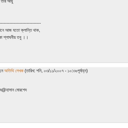
 তার আয়ু
-----------------------------
নে আজ যতো ক্লান্তি থাক,
কা শ্লাঘনীয় তবু ।।
ছেন
অতিথি লেখক
(তারিখ: শনি, ০৩/১১/২০০৭ - ১০:৩৬পূর্বাহ্ন)
করব@হাসান মোরশেদ