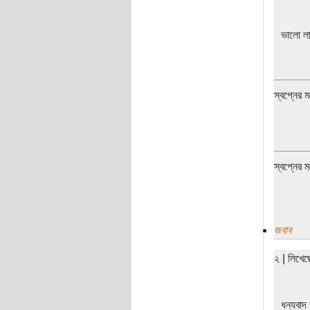
ভালো লা
স্বপ্নের 
স্বপ্নের 
জবাব
২ | লিখে
ধন্যবাদ