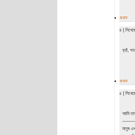
জবাব
৪ | লিখে
হ্যাঁ, 
জবাব
৫ | লিখে
আমি তাহ
--------
মানুষ এ