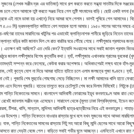
সুজনের (লেখক সঞ্জীব দ্রং এর ভাতিজা) সাথে গল্প করতে করতে সন্ধ্যা সাতটার দিকে সঞ্জয়
ে চলে গেলে আমাকে তুষ্ট করতে সঞ্জয় নিয়ে গেল তুষ্টি সাংমাদের বাড়ি। ছোট্ট একটা বগনা (ভাত
্রকে এই নামে ডাকা হয় এখানে) নিয়ে আমরা বসে গেলাম। ভালই পুষিয়ে গেল আমাদের। বিশেষ
াল ৫.০০ মি) ভ্রমনক্লান্তি কাটাতে বেশ সহায়ক হলো আমার। ১৯৫০ সালের আগের সময়ে এই হা
কোচ-বর্মণেরা তাদের সারাদিনের খাটুনির পর এভাবেই ক্লান্তিনাশক পানীয়ে জুড়িয়ে নিতেন তাদ
্লান্ত ঘড়ির কাটা জানান দিল সে রাত বারটার ঘরে পৌঁছে গেছে। লক্ষীপূজার প্রসাদের জন
। এতক্ষণ কই আছিলা? এত দেরি কেন? ইত্যাদি সওয়ালের সাথে সবাই জানাল প্রসাদ বিতর
ঠুরে জানাল লক্ষীপূজার বিশেষ কৃত্যটির কথা। হ্যাঁ, লক্ষীপূজায় এখানকার গ্রামের যুবকেরা (খৃস্
তোমধ্যই সম্পন্ন করে ফেলেছে, কেউবা করার অপেক্ষায়। অধিকাংশেরই লক্ষ্য থাকে হাঁস-মু
ক, সেই কৃত্যে যোগ না দিয়ে আমরা হাটতে হাটতে চলে এলাম জলছত্র পূজা মণ্ডবে। হ্যাঁ,
 নেই। পূজারি শেষ মুহুর্তের গোছগাছ সেড়ে নিচ্ছিলেন। মা লক্ষী আমাদের খালি হাতে ফে
রসাদ এনে দিলেন পূজারি। হাতের তালুতে করে চেটেপুটে শেষ করে দিলাম নিমিষেই। লিটুকে (ঢাকা
ম শান্তি নিকেতনের সামনে। বাংলাদেশ আদিবাসী ফোরামের ইয়ূথ কনফারেণ্স আজ রাত থেকে 
পা রেখেই জানলাম সঞ্জীব দ্রং এসেছেন। সারাদেশ থেকে (মূলত ঢাকা বিশ্ববিদ্যালয়, ইডেন
মারমা, টিপরা, খাসি, সান্তাল, মান্দিসহ আদিবাসী ছাত্র-ছাত্রীদের নিয়ে এই কনফারেন্স। প
এর উদ্দেশ্য। শান্তি নিকেতনে যাওয়ার রাস্তার মুখে বসে যখন সুজনের সাথে আড্ডা মা
 যাক, শান্তি নিকেতনের সামনের রাস্তায় লিটু সহ আরো কিছু মান্দি ছেলের সাথে আরো কিছুক্
তে রাত দেড়টা বেজে গেল। বাড়িতে সবাই গভীর ঘুমে আচ্ছন্ন। এমনিতেই এখানে রাত নাম