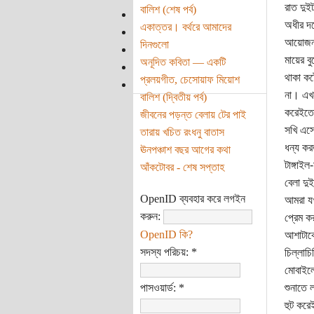
রাত দুই
বালিশ (শেষ পর্ব)
অধীর দফ
একাত্তর। বর্থরে আমাদের
আয়োজন-প্
দিনগুলো
মায়ের ব
অনূদিত কবিতা — একটি
থাকা কষ
প্রলয়গীত, চেসোয়াফ মিয়োশ
না। এখন
বালিশ (দ্বিতীয় পর্ব)
করেইতো 
জীবনের পড়ন্ত বেলায় টের পাই
সখি এসো
তারায় খচিত রংধনু বাতাস
ধন্য কর
ঊনপঞ্চাশ বছর আগের কথা
টাঙ্গাইল
আঁকটোবর - শেষ সপ্তাহ
বেলা দু
OpenID ব্যবহার করে লগইন
আমরা যখ
করুন:
প্রেম ক
OpenID কি?
আশাটাকে
সদস্য পরিচয়:
*
চিল্লাচ
মোবাইলের
পাসওয়ার্ড:
*
শুনাতে 
হুট করে