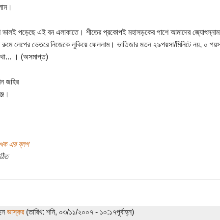
িলাম।
 ভালই পড়েছে এই বন এলাকাতে। শীতের প্রকোপই মহাসড়কের পাশে আমাদের জ্যোৎস্নাময় আড
র রুমে লেপের ভেতরে নিজেকে লুকিয়ে ফেললাম। ভাতিজার মতন ২৯পয়সা/মিনিটে নয়, ০ পয়সা
থা... । (অসমাপ্ত)
িন জহির
ঞ্জ।
খক এর ব্লগ
ঠিত
ছেন
ভাস্কর
(তারিখ: শনি, ০৩/১১/২০০৭ - ১০:১৭পূর্বাহ্ন)