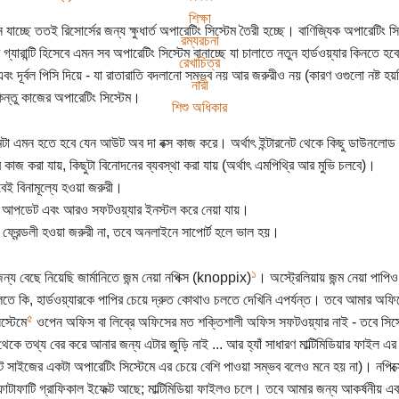
শিক্ষা
যাচ্ছে ততই রিসোর্সের জন্য ক্ষুধার্ত অপারেটিং সিস্টেম তৈরী হচ্ছে। বাণিজ্যিক অপারেটিং স
রম্যরচনা
 গ্যারান্টি হিসেবে এমন সব অপারেটিং সিস্টেম বানাচ্ছে যা চালাতে নতুন হার্ডওয়্যার কিনতে 
রেখাচিত্র
এবং দূর্বল পিসি দিয়ে - যা রাতারাতি বদলানো সম্ভব নয় আর জরুরীও নয় (কারণ ওগুলো নষ্ট হ
নারী
িন্তু কাজের অপারেটিং সিস্টেম।
শিশু অধিকার
েমটা এমন হতে হবে যেন আউট অব দা বক্স কাজ করে। অর্থাৎ ইন্টারনেট থেকে কিছু ডাউনলোড
কাজ করা যায়, কিছুটা বিনোদনের ব্যবস্থা করা যায় (অর্থাৎ এমপিথ্রি আর মুভি চলবে)।
বেই বিনামূল্যে হওয়া জরুরী।
ে আপডেট এবং আরও সফটওয়্যার ইনস্টল করে নেয়া যায়।
িড ফ্রেন্ডলী হওয়া জরুরী না, তবে অনলাইনে সাপোর্ট হলে ভাল হয়।
১
্য বেছে নিয়েছি জার্মানিতে জন্ম নেয়া নপিক্স (knoppix)
। অস্ট্রেলিয়ায় জন্ম নেয়া প
লতে কি, হার্ডওয়্যারকে পাপির চেয়ে দ্রুত কোথাও চলতে দেখিনি এপর্যন্ত। তবে আমার অফ
৫
স্টেমে
ওপেন অফিস বা লিব্রে অফিসের মত শক্তিশালী অফিস সফটওয়্যার নাই - তবে সিস্ট
 থেকে তথ্য বের করে আনার জন্য এটার জুড়ি নাই ... আর হ্যাঁ সাধারণ মাল্টিমিডিয়ার ফাইল 
ট সাইজের একটা অপারেটিং সিস্টেমে এর চেয়ে বেশি পাওয়া সম্ভব বলেও মনে হয় না)। নপিক্
ফাটাফাটি গ্রাফিকাল ইফেক্ট আছে; মাল্টিমিডিয়া ফাইলও চলে। তবে আমার জন্য আকর্ষনীয় এবং