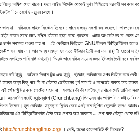
 লিব্রে অফিস দেয়া থাকে। ফলে লাইভ সিস্টেম থেকেই দূর্বল পিসিতেও দরকারী সব কাজ ক
ইনস্টল দিয়ে রেখেছি - সুন্দর চলছে।
ল ভাল না। নপিক্সকে লাইভ সিস্টেম হিসেবে চালানোর জন্য নকশা করা হয়েছে। তারপরেও সেট
দুইটা কারণে মাঝে মাঝে নপিক্স পাল্টাতে ইচ্ছা করে: প্রথমত - এটার আপডেট হয় না তেমন এক
 ভার্সন সবসময় পাওয়া যায় না। এটা ডেবিয়ান ভিত্তিক GNU/লিনাক্স ডিস্ট্রিবিউশন হলেও প
েট পাওয়া যায় না। আর অন্য সমস্যা হল এতে ইউজার তৈরী করা যায় না (এটা হয়তো সত্যি ন
সেটাতে লগাইতে পারি নাই এখনো)। ডিফল্ট ভাবে নপিক্স নামে একজন ইউজার তৈরী করে সবকি
যবহার করি উবুন্টু। অফিসে লিনাক্স মিন্ট এবং উবুন্টু - দুইটাই ডেবিয়ানের উপর ভিত্তি করে 
ী হালকা অন্য কিছু পাই কি না যেটাতে ডেবিয়ানের পূর্ণ সাপোর্ট ও আপডেট থাকবে আর হালক
এই খোঁজাখুঁজির কাজ মোটেও সহজ না। সবখানে কী কী সফটওয়্যার থাকে সেই তালিকা সরা
য়। অনেকদিন ধরেই ক্রান্চব্যাংগ (Crunchbang) লিনাক্সের নাম শুনি/পড়ি একটা ডেবিয়ান 
িবিউশন হিসেবে। মূল ডেবিয়ান, উবুন্তু বা মিন্টের চেয়ে একটু কম স্টুপিড ফ্রেন্ডলি হলেও আ
েবিয়ানের এই ডিস্ট্রিবিউশনটা টেস্ট করে দেখবো বলে ভাবলাম ... দেখা যাক নেটবুক থেকে নপিক্
ট:
http://crunchbanglinux.org/
। দেখি, ওদের ওয়েবসাইটে কী লিখেছে?