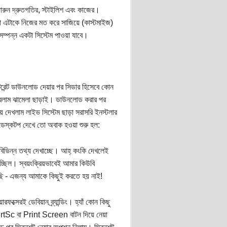
রুন দ্রুতগতির, স্টাইলিশ এবং কাজের।
ড়া এটাকে নিজের মত করে সাজিয়ে (কাস্টমাইজ)
সম্পন্ন একটা সিস্টেম পাওয়া যাবে।
টরেন্ট ডাউনলোড দেয়ার পর সিডার হিসেবে কোন
 করলাম ঝামেলা ছাড়াই। ডাউনলোড করার পর
 দেখলাম লাইভ সিস্টেম ছাড়া সরাসরি ইনস্টলার
 ডেস্কটপ দেখে তো অবাক হওয়া শুরু হল:
 বিভিন্ন তথ্য দেখাচ্ছে। আহ্ কংকি দেখলেই
াচ্ছিল। স্বয়ংক্রিয়ভাবেই আমার কিউবি
ছি - এজন্য আমাকে কিছুই করতে হয় নাই!
্সেরই ডেবিয়ান ব্র্যান্ডিং। হ্যাঁ কোন কিছু
র PrtSc বা Print Screen বাটন দিয়ে নেয়া