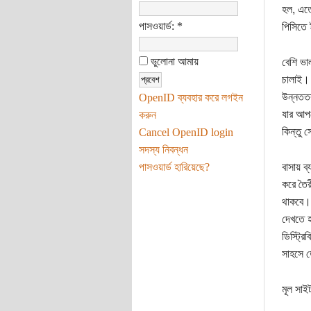
হল, এতে
পাসওয়ার্ড:
*
পিসিতে 
ভুলোনা আমায়
বেশি ভা
চালাই। 
উন্নততর
OpenID ব্যবহার করে লগইন
যার আপড
করুন
কিন্তু 
Cancel OpenID login
সদস্য নিবন্ধন
পাসওয়ার্ড হারিয়েছে?
বাসায় ব্
করে তৈর
থাকবে। 
দেখতে হ
ডিস্ট্র
সাহসে ড
মূল সাই