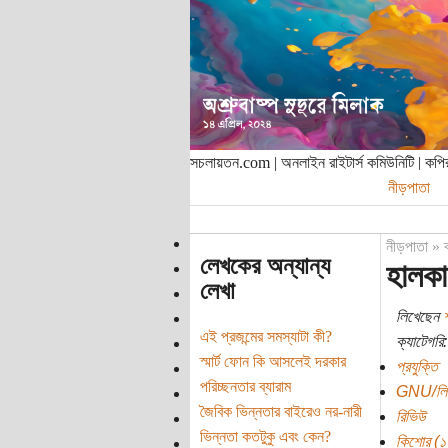
সচলায়তন.com | অনলাইন রাইটার্স কমিউনিটি | ক
নীড়পাতা
নীড়পাতা
»
লেখকের অন্যান্য
হালকা
লেখা
লিখেছেন
এই প্রজন্মের সমস্যাটা কী?
ক্যাটেগরি:
স্মার্ট ফোন কি আসলেই দরকার
প্রযুক্তি
পরিচ্ছনতার ব্যারাম
GNU/লিনা
জৈবিক ভিন্নতার বাইরেও নর-নারী
রিভিউ
ভিন্নতা কতটুকু এবং কেন?
কিশোর (১০ 