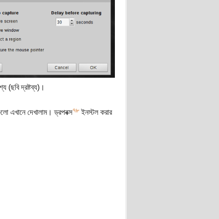
(ছবি দ্রষ্টব্য)।
৭
৮
লো এখানে দেখালাম। ড্রপবক্স
ইনস্টল করার