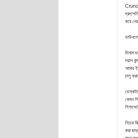
CrunchB
দ্রুতগত
করে নেয়
ডাউনল
দিলাম ড
দয়াল বা
আমার ইউ
চালু কর
ডেস্কটপ
কেমন গি
গিগাসেট
নিচের স
করা ছাড়