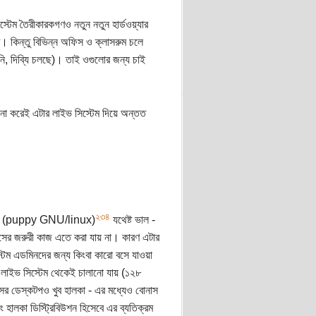
িস্টেম তৈরীকারকগণও নতুন নতুন হার্ডওয়্যার
হবে। কিন্তু বিভিন্ন অফিস ও ক্লাসরুম চলে
য়নি, দিব্যি চলছে)। তাই ওগুলোর জন্য চাই
 না করেই এটার লাইভ সিস্টেম দিয়ে অন্তত
২
৩
৪
াপিও (puppy GNU/linux)
যথেষ্ট ভাল -
িসের জরুরী কাজ এতে করা যায় না। কারণ এটার
েম এডমিনদের জন্য কিংবা কারো বসে যাওয়া
এর লাইভ সিস্টেম থেকেই চালানো যায় (১২৮
সের ডেস্কটপও খুব হালকা - এর মধ্যেও বোনাস
 হালকা ডিস্ট্রিবিউশন হিসেবে এর ব্যতিক্রম