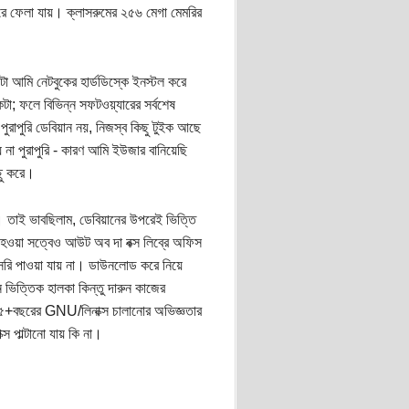
রে ফেলা যায়। ক্লাসরুমের ২৫৬ মেগা মেমরির
া আমি নেটবুকের হার্ডডিস্কে ইনস্টল করে
টা; ফলে বিভিন্ন সফটওয়্যারের সর্বশেষ
ুরাপুরি ডেবিয়ান নয়, নিজস্ব কিছু টুইক আছে
া পুরাপুরি - কারণ আমি ইউজার বানিয়েছি
ছু করে।
তৈরী। তাই ভাবছিলাম, ডেবিয়ানের উপরেই ভিত্তি
া হওয়া সত্বেও আউট অব দা বক্স লিব্রে অফিস
সরি পাওয়া যায় না। ডাউনলোড করে নিয়ে
ভিত্তিক হালকা কিন্তু দারুন কাজের
মার ৫+বছরের GNU/লিনাক্স চালানোর অভিজ্ঞতার
স পাল্টানো যায় কি না।