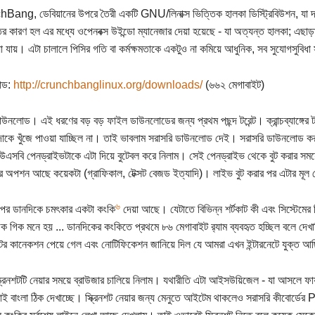
ang, ডেবিয়ানের উপরে তৈরী একটি GNU/লিনাক্স ভিত্তিক হালকা ডিস্ট্রিবিউশন, যা দা
ির কারণ হল এর মধ্যে ওপেনবক্স উইন্ডো ম্যানেজার দেয়া হয়েছে - যা অত্যন্ত হালকা; এছা
া যায়। এটা চালালে পিসির গতি বা কর্মক্ষমতাকে একটুও না কমিয়ে আধুনিক, সব সুযোগসুবিধা 
োড:
http://crunchbanglinux.org/downloads/
(৬৬২ মেগাবাইট)
াউনলোড। এই ধরণের বড় বড় ফাইল ডাউনলোডের জন্য প্রথম পছন্দ টরেন্ট। ক্রান্চব্যাঙ্গের 
ন্দাকে খুঁজে পাওয়া যাচ্ছিল না। তাই ভাবলাম সরাসরি ডাউনলোড দেই। সরাসরি ডাউনলোড
এসবি পেনড্রাইভটাকে এটা দিয়ে বুটেবল করে নিলাম। সেই পেনড্রাইভ থেকে বুট করার সময়ে
ার অপশন আছে কয়েকটা (গ্রাফিকাল, টেক্সট বেজড ইত্যাদি)। লাইভ বুট করার পর এটার মূল
৬
ের ডানদিকে চমৎকার একটা কংকি
দেয়া আছে। যেটাতে বিভিন্ন শর্টকাট কী এবং সিস্টেমের
ক গিক মনে হয় ... ডানদিকের কংকিতে প্রথমে ৮৬ মেগাবাইট র‍্যাম ব্যবহৃত হচ্ছিল বলে দেখ
ের কানেকশন পেয়ে গেল এবং নোটিফিকেশন জানিয়ে দিল যে আমরা এখন ইন্টারনেটে যুক্ত আ
্ক্রিনশটটি নেয়ার সময়ে ব্রাউজার চালিয়ে নিলাম। যথারীতি এটা আইসউয়িজেল - যা আসলে ফায়ারফক
াই বাংলা ঠিক দেখাচ্ছে। স্ক্রিনশট নেয়ার জন্য মেনুতে আইটেম থাকলেও সরাসরি কীবোর্ডে