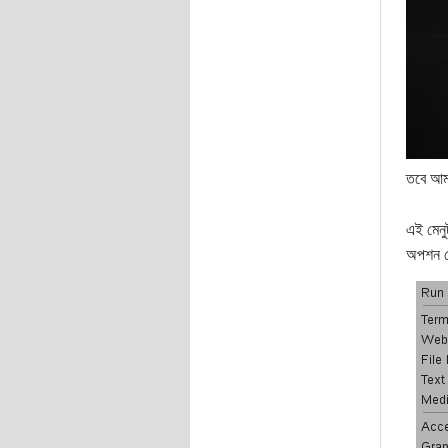
তবে আমা
এই মেনু
অপশন দ