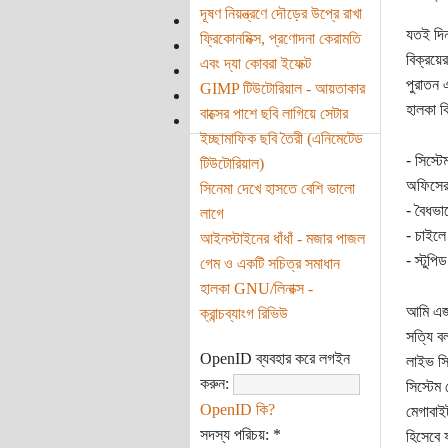
দূষণ নিয়ন্ত্রণে দৌড়ের উপ্রে রাখা
যতই দিন 
ফ্রিকোনমিক্স, প্রণোদনা কেরামতি
বিক্রয়ের
এবং দ্যা কোবরা ইফেক্ট
পুরাতন 
GIMP টিউটোরিয়াল - আয়তাকার
হালকা ক
বাক্সের পাশে ছবি লাগিয়ে সেটার
ইচ্ছামাফিক ছবি তৈরী (এনিমেটেড
- সিস্ট
টিউটোরিয়াল)
অফিসের 
সিনেমা দেখে হাসতে বেশি ভালো
- বৈধভা
লাগে
- চাইল
আইনস্টাইনের ধাঁধাঁ - মজার পাজল
- স্টুপ
গেম ও একটি সচিত্র সমাধান
হালকা GNU/লিনাক্স -
আমি এজন
ক্রান্চব্যাংগ রিভিউ
সত্যি ব
OpenID ব্যবহার করে লগইন
লাইভ সি
করুন:
সিস্টেম
OpenID কি?
মেগাবাই
সদস্য পরিচয়:
*
হিসেবে 