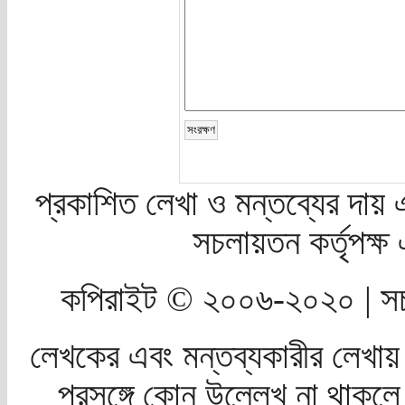
প্রকাশিত লেখা ও মন্তব্যের দায় 
সচলায়তন কর্তৃপক্
কপিরাইট © ২০০৬-২০২০ | সচ
লেখকের এবং মন্তব্যকারীর লেখায়
প্রসঙ্গে কোন উল্লেখ না থাকলে স