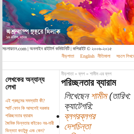
সচলায়তন.com | অনলাইন রাইটার্স কমিউনিটি | কপিরাইট © ২০০৬-২০১৫
নীড়পাতা
English
নীতিমালা
সচলে লিখত
নীড়পাতা
»
ব্লগ
»
শামীম এর ব্লগ
লেখকের অন্যান্য
পরিচ্ছনতার ব্যারাম
লেখা
লিখেছেন
শামীম
(তারিখ: 
এই প্রজন্মের সমস্যাটা কী?
ক্যাটেগরি:
স্মার্ট ফোন কি আসলেই দরকার
ব্লগরব্লগর
পরিচ্ছনতার ব্যারাম
জৈবিক ভিন্নতার বাইরেও নর-নারী
দেশচিন্তা
ভিন্নতা কতটুকু এবং কেন?