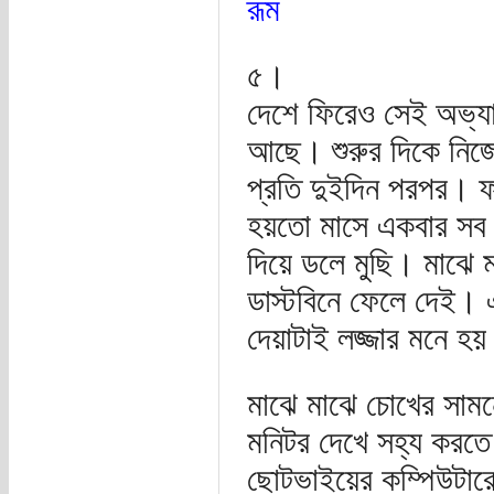
রূম
৫।
দেশে ফিরেও সেই অভ্য
আছে। শুরুর দিকে নিজে
প্রতি দুইদিন পরপর। 
হয়তো মাসে একবার সব জ
দিয়ে ডলে মুছি। মাঝে 
ডাস্টবিনে ফেলে দেই। 
দেয়াটাই লজ্জার মনে হ
মাঝে মাঝে চোখের সামন
মনিটর দেখে সহ্য করতে
ছোটভাইয়ের কম্পিউটারে