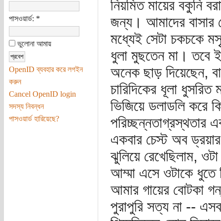
নিয়মিত মায়ের বকুনি বর
জন্য। আমাদের বাসার 
পাসওয়ার্ড:
*
মধ্যেই সেটা চকচকে মস
ভুলোনা আমায়
ধুলা মুছতেন মা। তবে ই
অনেক ছাড় দিয়েছেন, বা 
OpenID ব্যবহার করে লগইন
করুন
চারিদিকের ধূলা ধুসরি
Cancel OpenID login
ভিজিয়ে ডলাডলি করে কিছ
সদস্য নিবন্ধন
পাসওয়ার্ড হারিয়েছে?
পরিচ্ছন্নতাগ্রস্থতার 
একবার চেস্ট অব ড্রয়ার
ঝুলিয়ে রেখেছিলাম, ওট
আম্মা এসে ওটাকে ধুতে
আমার গায়ের বোটকা গন
পুরাপুরি সত্য না -- এ