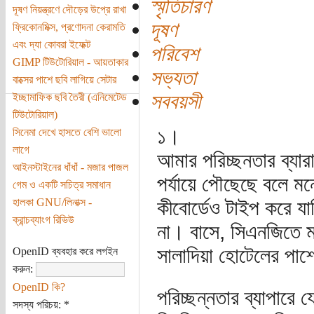
স্মৃতিচারণ
দূষণ নিয়ন্ত্রণে দৌড়ের উপ্রে রাখা
দূষণ
ফ্রিকোনমিক্স, প্রণোদনা কেরামতি
এবং দ্যা কোবরা ইফেক্ট
পরিবেশ
GIMP টিউটোরিয়াল - আয়তাকার
সভ্যতা
বাক্সের পাশে ছবি লাগিয়ে সেটার
সববয়সী
ইচ্ছামাফিক ছবি তৈরী (এনিমেটেড
টিউটোরিয়াল)
১।
সিনেমা দেখে হাসতে বেশি ভালো
লাগে
আমার পরিচ্ছনতার ব্যার
আইনস্টাইনের ধাঁধাঁ - মজার পাজল
পর্যায়ে পৌছেছে বলে মনে
গেম ও একটি সচিত্র সমাধান
হালকা GNU/লিনাক্স -
কীবোর্ডেও টাইপ করে যাচ্
ক্রান্চব্যাংগ রিভিউ
না। বাসে, সিএনজিতে ম
সালাদিয়া হোটেলের পাশে
OpenID ব্যবহার করে লগইন
করুন:
OpenID কি?
পরিচ্ছন্নতার ব্যাপারে 
সদস্য পরিচয়:
*