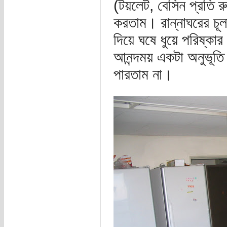
(টয়লেট, বেসিন প্রতি 
করতাম। রান্নাঘরের চূলা 
দিয়ে ঘষে ধুয়ে পরিষ্ক
আনন্দময় একটা অনুভূতি
পারতাম না।