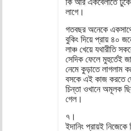
কি আর একবেলাতে ঢুক
লাগে।
গতবছর অনেকে একসাথে গ
বুকিং দিয়ে প্রায় ৪০ জ
লাঞ্চ খেয়ে যথারীতি সক
সেদিক ফেলে মুহুর্তেই 
নেমে কুড়াতে লাগলাম কয়
বসকে এই কাজ করতে দ
চিন্তা ওখানে অমূলক ছ
গেল।
৭।
ইদানিং প্রায়ই নিজেকে 