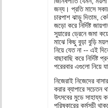
জিনিষপাতি যেমন, ময়লা ফ
জন্য। প্রতি মাসে সকা
চারপাশ ঝাড়ু দিতাম, ক
জড়ো করে নির্দিষ্ট জায়
সুয়ারের ড্রেনে জমা কয়
মাঝে কিছু বুড়া বুড়ি ম
নিয়ে যেত না -- এই দি
বাছাবাছি করে নির্দিষ্ট প
পরেরবার এগুলো নিয়ে য
নিজেরাই নিজেদের বাসা
করার ব্যাপারে সচেতন থ
উৎসবের মুডে সাহায্য
পরিষ্কারের কর্মসূচী থা