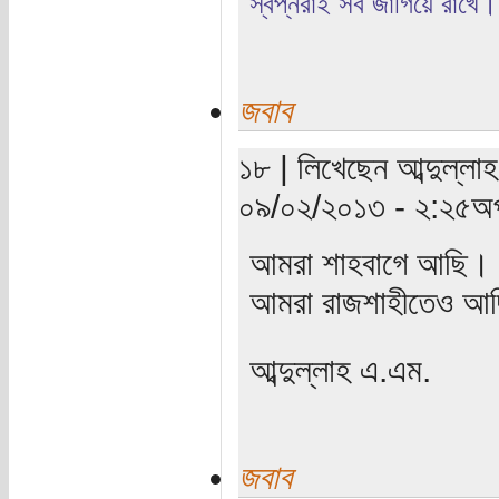
স্বপ্নরাই সব জাগিয়ে রাখে।
জবাব
১৮ | লিখেছেন আব্দুল্লা
০৯/০২/২০১৩ - ২:২৫অপ
আমরা শাহবাগে আছি।
আমরা রাজশাহীতেও আ
আব্দুল্লাহ এ.এম.
জবাব