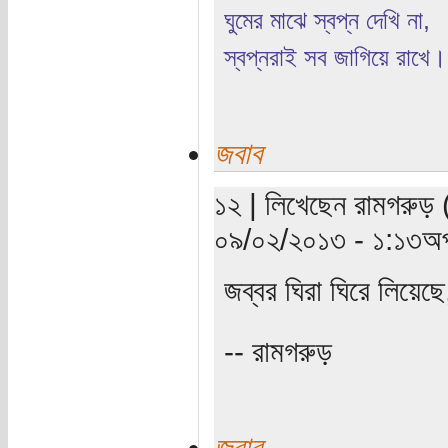
ঘুমের মাঝে স্বপ্ন দেখি না,
স্বপ্নরাই সব জাগিয়ে রাখে।
জবাব
১২ | লিখেছেন রামগরুড় (
০৯/০২/২০১৩ - ১:১৩অপ
জব্বর ঘিরা ঘিরে লিয়েছে
-- রামগরুড়
জবাব