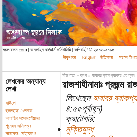
সচলায়তন.com | অনলাইন রাইটার্স কমিউনিটি | কপিরাইট © ২০০৬-২০১৫
নীড়পাতা
English
নীতিমালা
সচলে লিখত
নীড়পাতা
»
ব্লগ
»
যাযাবর ব্যাকপ্যাকার এর ব্লগ
লেখকের অন্যান্য
রাজশাহীনামাঃ প্রজন্ম রা
লেখা
লিখেছেন
যাযাবর ব্যাকপ্
সাইলো
৪:৫৫পূর্বাহ্ন)
ছন্নছাড়া খেলনারা
ক্যাটেগরি:
আনাড়ির সসেজপেঁয়াজা
শূন্যের অস্তিত্ব
মুক্তিযুদ্ধ
সাইকেল! সাইকেল!!