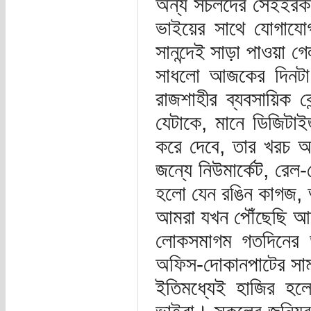
অন্য সচলদের সেইইর
ভাইয়ের সাথে যোগায
সানন্দেই সাড়া পাওয়া গ
সাধলো আজকের দিনটা।
রাজশাহীর ব্যবসায়িক কে
যেটাকে, মানে ডিজিটাই
করে দেবে, তার খরচ অ
জন্যে নিউমার্কেট, রেল
হলো যেন রঙিন কাগজ, 
আমরা যখন পৌঁছেছি আল
লোকসমাগম গতদিনের ডা
অফিস-দোকানপাটের সাম
ইতিমধ্যেই হাজির হল