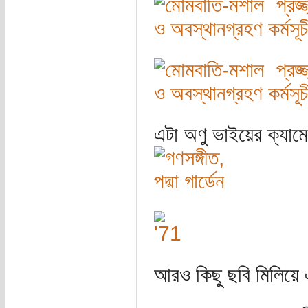
এটা অণু ভাইয়ের ক্যামে
আরও কিছু ছবি মিলিয়ে