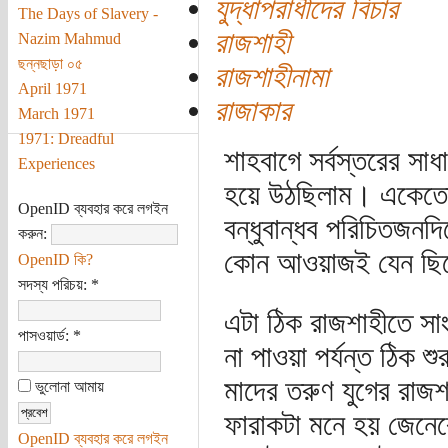
যুদ্ধাপরাধীদের বিচার
The Days of Slavery -
রাজশাহী
Nazim Mahmud
ছন্নছাড়া ০৫
রাজশাহীনামা
April 1971
রাজাকার
March 1971
1971: Dreadful
শাহবাগে সর্বস্তরের সা
Experiences
হয়ে উঠছিলাম। একেতো 
OpenID ব্যবহার করে লগইন
বন্ধুবান্ধব পরিচিতজনদ
করুন:
কোন আওয়াজই যেন ছিল
OpenID কি?
সদস্য পরিচয়:
*
এটা ঠিক রাজশাহীতে সা
পাসওয়ার্ড:
*
না পাওয়া পর্যন্ত ঠিক 
মাদের তরুণ যুগের রা
ভুলোনা আমায়
ফারাকটা মনে হয় জেনের
OpenID ব্যবহার করে লগইন