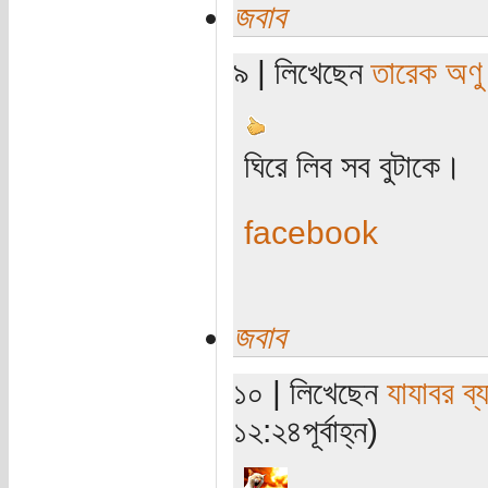
জবাব
৯ | লিখেছেন
তারেক অণু
ঘিরে লিব সব বুটাকে।
facebook
জবাব
১০ | লিখেছেন
যাযাবর ব্
১২:২৪পূর্বাহ্ন)