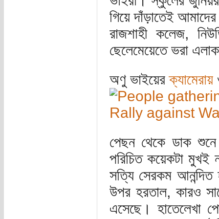
ভাইরা। স্কুলের জুনি
গিয়ে দাঁড়াতেই আমাদে
রাজশাহী কলেজ, নিউড
ছেলেমেয়েতে ভরা এলাক
অণু ভাইয়ের
ক্যামেরায়
ও
পেছন থেকে ডাক শুনে 
পরিচিত কয়েকটা মুখই না
সত্যি সেরকম আনন্দিত 
উপর হরতাল, কারও সা
এসেছে। হাতেলেখা পোস