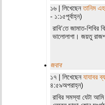
১৬ | লিখেছেন
তানিম এহ
- ১:১৫পূর্বাহ্ন)
রাবি’তে জামাত-শিবির ব
ভালোলাগা। জয়তু রাজশ
জবাব
১৭ | লিখেছেন
যাযাবর ব্
৪:৫৯অপরাহ্ন)
রাবির সমস্যা যেটা আম