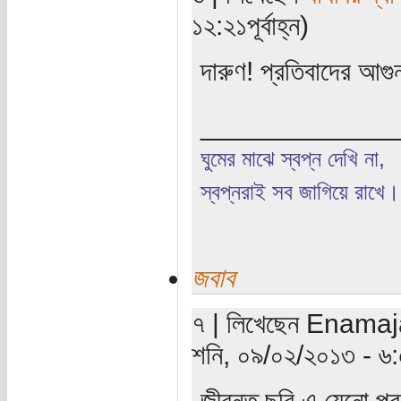
১২:২১পূর্বাহ্ন)
দারুণ! প্রতিবাদের আগ
_____________
ঘুমের মাঝে স্বপ্ন দেখি না,
স্বপ্নরাই সব জাগিয়ে রাখে।
জবাব
৭ | লিখেছেন Enamaja
শনি, ০৯/০২/২০১৩ - ৬:৫৩
জীবন্ত ছবি এ যেনো প্র