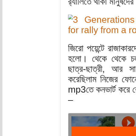
র‍্যালিতে থাকা মানুষদের
জিরো পয়েন্টে রাজাকারদ
হলো। থেকে থেকে চলল
ছাত্র-ছাত্রী, আর স
করেছিলাম নিজের ফো
mp3তে কনভার্ট করে ক
–