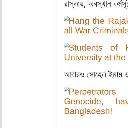
রাস্তায়, অবস্থান কর্
আবারও সোহেল ইমাম ভাইয়ে