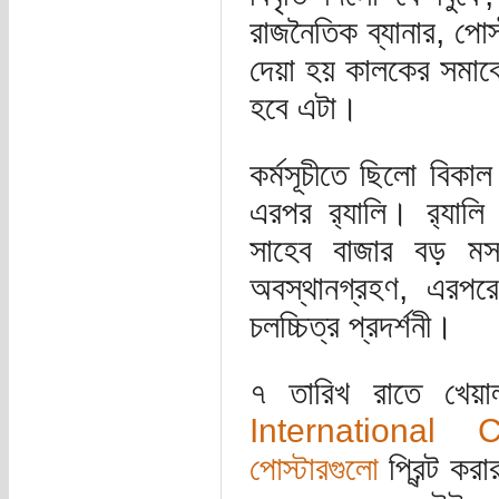
রাজনৈতিক ব্যানার, পো
দেয়া হয় কালকের সমাবেশ
হবে এটা।
কর্মসূচীতে ছিলো বিকা
এরপর র‍্যালি। র‍্যালি
সাহেব বাজার বড় মসজি
অবস্থানগ্রহণ, এরপর
চলচ্চিত্র প্রদর্শনী।
৭ তারিখ রাতে খেয়
International
পোস্টারগুলো
প্রিন্ট ক