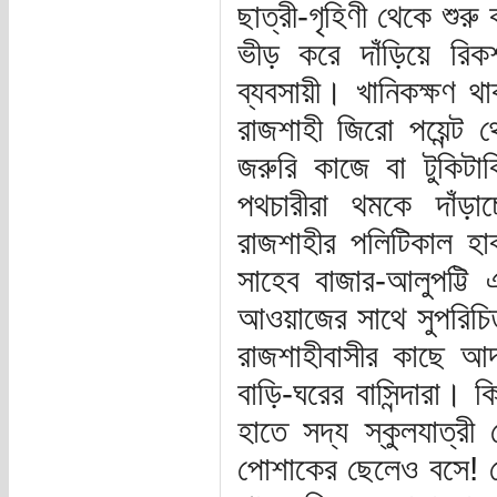
ছাত্রী-গৃহিণী থেকে শু
ভীড় করে দাঁড়িয়ে রিক
ব্যবসায়ী। খানিকক্ষণ থ
রাজশাহী জিরো পয়েন্ট
জরুরি কাজে বা টুকিটাক
পথচারীরা থমকে দাঁড়াচ
রাজশাহীর পলিটিকাল হা
সাহেব বাজার-আলুপট্ট
আওয়াজের সাথে সুপরিচিত
রাজশাহীবাসীর কাছে আদ
বাড়ি-ঘরের বাসিন্দারা। 
হাতে সদ্য স্কুলযাত্র
পোশাকের ছেলেও বসে! ল