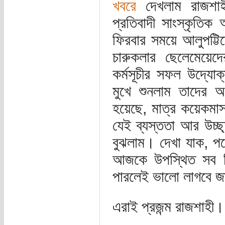
খবরে
দেখলাম রাজশাহ
প্রতিবাদী সাংস্কৃতিক
ফিরবার সময়ে আলুপট্ট
চারুকলার ছেলেমেয়েদ
কর্মসূচীর সফল উদ্যোক
মুখে শুনলাম তাদের অধ
হয়েছে, মাত্র কয়েকমা
যেই ব্যস্ততা আর উচ্ছ্
বুঝলাম। দেখা যাক, 
আজকে উপস্থিত সব শি
পারলেই ভালো লাগবে জা
এরাই প্রজন্ম রাজশাহী।