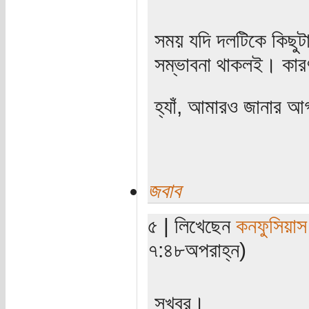
সময় যদি দলটিকে কিছুটা
সম্ভাবনা থাকলই। কারণ 
হ্যাঁ, আমারও জানার আ
জবাব
৫ | লিখেছেন
কনফুসিয়াস
৭:৪৮অপরাহ্ন)
সুখবর।