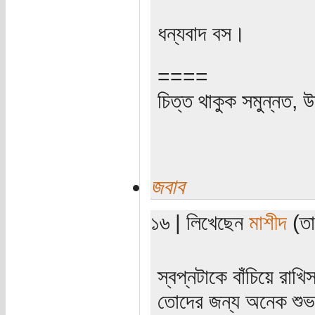
ধন্যবাদ বস।
====
চিত্ত থাকুক সমুন্নত, উ
জবাব
১৬ | লিখেছেন
মাশীদ
(তা
স্বপ্নটাকে বাঁচিয়ে রাখ
তোদের জন্য অনেক শু