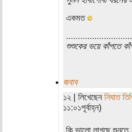
একমত
............................
শুশুকের ভয়ে কাঁপতে কা
জবাব
১২ | লিখেছেন
নিঘাত তিথ
১১:০১পূর্বাহ্ন)
কি ভালো লাগছে শুনতে.