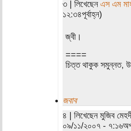
৩ | লিখেছেন
এস এম মাহব
১২:৩৪পূর্বাহ্ন)
জ্বী।
====
চিত্ত থাকুক সমুন্নত, উ
জবাব
৪ | লিখেছেন মুজিব মেহদী
০৯/১১/২০০৭ - ৭:১৬অপ