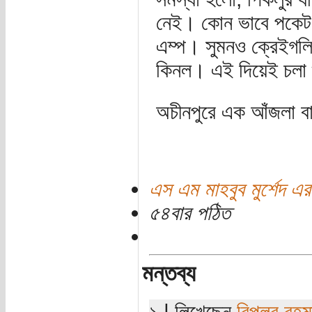
নেই। কোন ভাবে পকেট উ
এম্প। সুমনও ক্রেইগলি
কিনল। এই দিয়েই চলা 
অচীনপুরে এক আঁজলা ব
এস এম মাহবুব মুর্শেদ এর
৫৪বার পঠিত
মন্তব্য
১ | লিখেছেন
বিপ্লব রহম