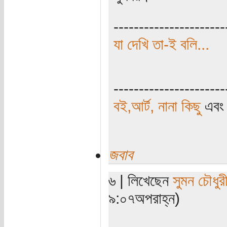
----------------------
যা দেখি তা-ই বলি...
----------------------
বই,আর্ট, নানা কিছু
এব
জবাব
৬ | লিখেছেন
সুমন চৌধুর
৯:০৭অপরাহ্ন)