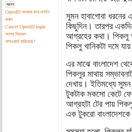
OpenID ব্যবহার করে লগইন
সুমন হাবাগোবা ধরনের 
করুন
কিছুদিন। তারপর একদিন
Cancel OpenID login
আগ্রহের কথা। পিকলু আ
সদস্য নিবন্ধন
পাসওয়ার্ড হারিয়েছে?
পিকলু খানিকটা দমে যা
এর মাঝে বাংলাদেশ থেক
পিকলুর মাথায় সম্ভাবন
দেখায়। ইতিমধ্যে সুমন 
টুকটাক মকসো কেটে ফে
আগ্রহটা টের পায় পিকল
এক টুকরো বাংলাদেশকে 
সমস্যা হলো, পিকলুর যদ