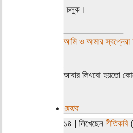
চলুক।
আমি ও আমার স্বপ্নেরা ল
আবার লিখবো হয়তো কো
জবাব
১৪ | লিখেছেন
গীতিকবি
(