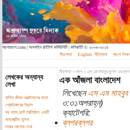
সচলায়তন.com | অনলাইন রাইটার্স কমিউনিটি | কপিরাইট © ২০০৬-২০১৫
নীড়পাতা
English
নীতিমালা
সচলে লিখত
নীড়পাতা
»
ব্লগ
»
এস এম মাহবুব মুর্শেদ এর ব্লগ
লেখকের অন্যান্য
এক আঁজলা বাংলাদেশ
লেখা
লিখেছেন
এস এম মাহবুব ম
যাপিত জীবন অক্টোপাসের মতো
৩:৩১অপরাহ্ন)
শ্রোডিঙ্গারের বিড়াল
ক্যাটেগরি:
বড় বনাম ছোট প্রতিষ্ঠান: একটি
সাবজেক্টিভ তুলনা
ব্লগরব্লগর
তারার আলোয় দেখা