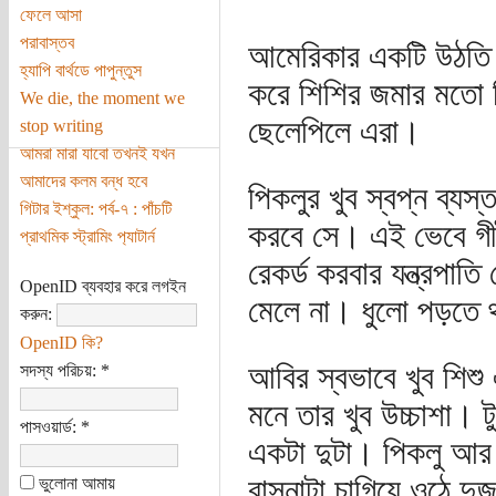
ফেলে আসা
পরাবাস্তব
আমেরিকার একটি উঠতি শহ
হ্যাপি বার্থডে পাপুন্তুস
করে শিশির জমার মতো কি
We die, the moment we
ছেলেপিলে এরা।
stop writing
আমরা মারা যাবো তখনই যখন
আমাদের কলম বন্ধ হবে
পিকলুর খুব স্বপ্ন ব্য
গিটার ইশ্‌কুল: পর্ব-৭ : পাঁচটি
করবে সে। এই ভেবে গীটা
প্রাথমিক স্ট্রামিং প‌্যাটার্ন
রেকর্ড করবার যন্ত্রপ
OpenID ব্যবহার করে লগইন
মেলে না। ধুলো পড়তে থ
করুন:
OpenID কি?
আবির স্বভাবে খুব শিশ
সদস্য পরিচয়:
*
মনে তার খুব উচ্চাশা। 
পাসওয়ার্ড:
*
একটা দুটা। পিকলু আর 
বাসনাটা চাগিয়ে ওঠে দু
ভুলোনা আমায়