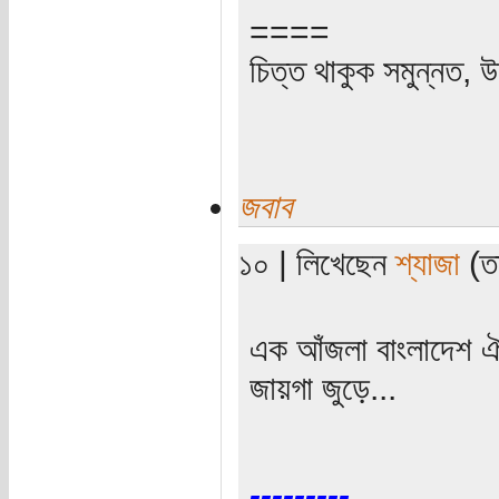
====
চিত্ত থাকুক সমুন্নত, উ
জবাব
১০ | লিখেছেন
শ্যাজা
(তা
এক আঁজলা বাংলাদেশ ঐ
জায়গা জুড়ে...
---------