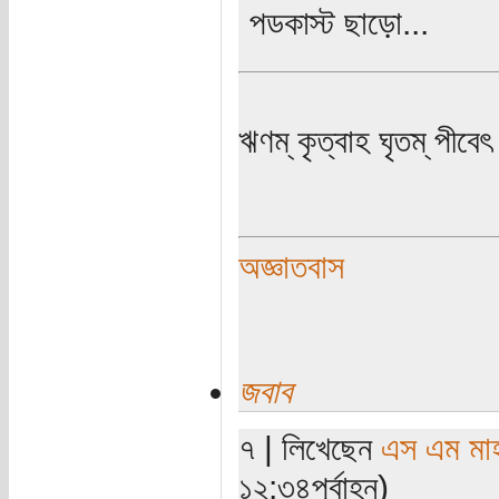
পডকাস্ট ছাড়ো...
ঋণম্ কৃত্বাহ ঘৃতম্ পীবেৎ
অজ্ঞাতবাস
জবাব
৭ | লিখেছেন
এস এম মাহব
১২:৩৪পূর্বাহ্ন)