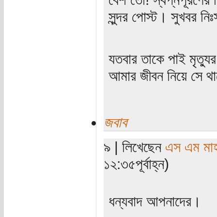
সুন্দর পোস্ট। সুখবর নিঃ
যতবার তাকে পাই মৃত্যু
আমার জীবন নিয়ে সে থাক
জবাব
৯ | লিখেছেন
এস এম মাহব
১২:৩৫পূর্বাহ্ন)
ধন্যবাদ আপনাদের।