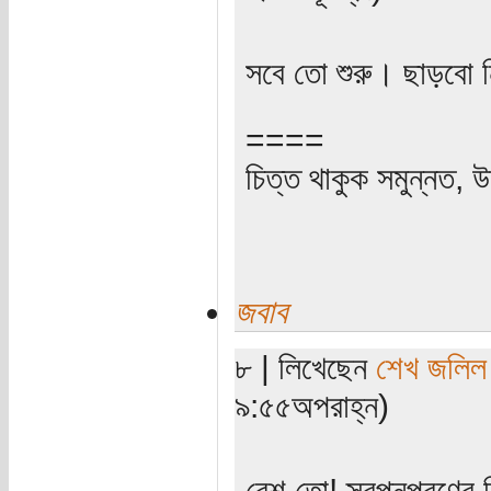
সবে তো শুরু। ছাড়বো ন
====
চিত্ত থাকুক সমুন্নত, উ
জবাব
৮ | লিখেছেন
শেখ জলিল
৯:৫৫অপরাহ্ন)
বেশ তো! স্বপ্নপূরণের