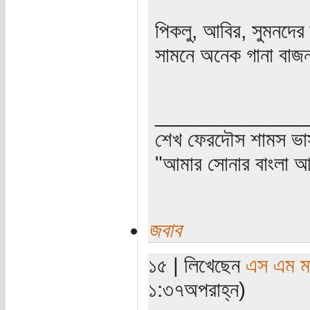
পিকলু, আবির, সুমনদের 
সামনে অনেক গানা বাজ
_____________
শেখ ফেরদৌস শামস ভা
"আমার সোনার বাংলা আ
জবাব
১৫ | লিখেছেন
এস এম মাহ
১:৩৭অপরাহ্ন)