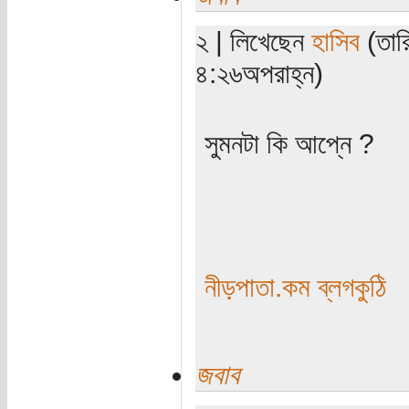
২ | লিখেছেন
হাসিব
(তার
৪:২৬অপরাহ্ন)
সুমনটা কি আপ্নে ?
নীড়পাতা.কম ব্লগকুঠি
জবাব