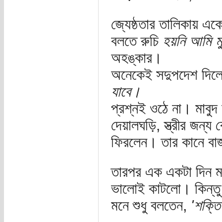
জ্যেষ্ঠতার তালিকায়
বলতে রুচি
হয়নি আমি ম
অহঙ্কার।
অনেকেই সদুপদেশ দিল
যাবে।
প্রশ্নই ওঠে না। মাবুদ
দেয়ালঘড়ি, স্ত্রীর জন্
ফিরলেন। তার কানে বাজ
তারপর এক একটা দিন ম
ভালোই কাটলো। কিন্তু
মনে শুধু বলতেন,
'শক্ত