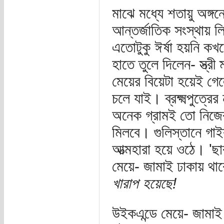
মাঝে মধ্যে শতায়ু অঙ্গ
আন্তর্জাতিক সংস্থায় লি
এতোটুকু ঈর্ষা হয়নি কখন
হাতে তুলে দিলেন- স্ত্র
মেয়ের বিয়েটা হয়েই গেল
চলে যাই। ব্রক্ষ্মপুত্র
অনেক গ্রামই তো নিজে
মিলবে। গুলিস্তানে গাই
আত্মহারা হয়ে ওঠে। '
মেয়ে- জামাই ঢাকায় থাক
খারাপ হয়েছে!
উইকএন্ডে মেয়ে- জামাই 