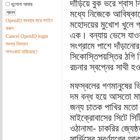
দাঁড়িয়ে বুক ভরে শ্বাস
ভুলোনা আমায়
মধ্যে নিজেকে আবিষ্কা
OpenID ব্যবহার করে লগইন
মহোদয়ের মুখোশ খুলে গণ
করুন
এক। বন্যায় ভেসে যাওয়া
Cancel OpenID login
সংগ্রামে পাশে দাঁড়ানোর 
সদস্য নিবন্ধন
পাসওয়ার্ড হারিয়েছে?
সিকোস্তিপয়স্তির ঠগি হ
রচনার স্বপ্নের সাথী হ
মফস্বলের গণমানুষের 
দম বন্ধ হয়ে আসতো মা
জন্য চাতক পাখির মতো স
মাইক্রোবাসের সিটে সিট
ওঠানামা- চাকরির জ্যেষ্
সার্ভিসের স্বর্ণযুগের