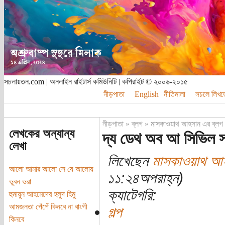
সচলায়তন.com | অনলাইন রাইটার্স কমিউনিটি | কপিরাইট © ২০০৬-২০১৫
নীড়পাতা
English
নীতিমালা
সচলে লিখত
নীড়পাতা
»
ব্লগ
»
মাসকাওয়াথ আহসান এর ব্লগ
লেখকের অন্যান্য
দ্য ডেথ অব আ সিভিল সার্
লেখা
লিখেছেন
মাসকাওয়াথ আ
আলো আমার আলো সে যে আলোয়
১১:২৪অপরাহ্ন)
ভুবন ভরা
ক্যাটেগরি:
হুমায়ুন আহমেদের হলুদ হিমু
আমজনতা পেঁপেঁ কিনবে না বাংগী
গল্প
কিনবে