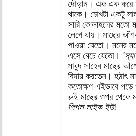
দৌড়ান। এক এক করে বা
থাকে। চোখটা একটু লাল
সারি কোলাহলের মতো মন
লেগে যায়। মাছের আঁশগ
পাওয়া যেতো। মনের মধ্
এসে বেচে যেতো।
'স্য
মাবুদ সাহেব মাছের আঁ
বিদায় করতেন। হঠাৎ মা
কতোক্ষণ এইভাবে পড়ে থ
রুই মাছের ওপর থেকে 
পিপল লাইক ইউ
!