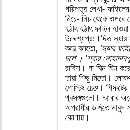
পরিপত্র লেখা- ফাইলের
নিচে- নিচ থেকে ওপরে 
হঠাৎ হঠাৎ ফাইল হাওয়া
উদ্দেশ্যপ্রণোদিত স্যার
করে বলতো,
'স্যার ফা
চলে'। 'স্যার মোহাম্মদপু
রাবিশ। গা ঘিন ঘিন করে
তারা পিছু নিতো। লো
পোস্টিং চেঞ্জ। শিফটের গ
প্রসঙ্গগুলো। আবার অন
অপরাধীর ভঙ্গিতে মাবুদ
কোণায়।