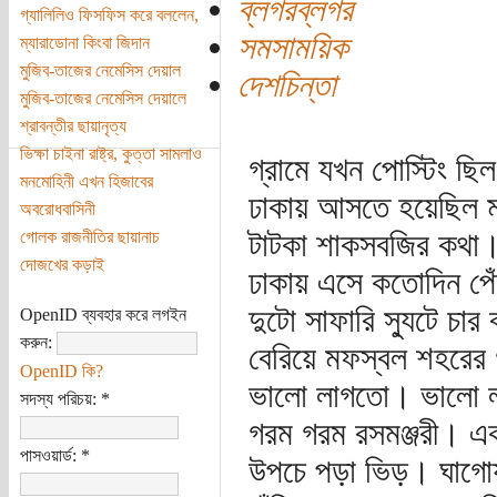
ব্লগরব্লগর
গ্যালিলিও ফিসফিস করে বললেন,
সমসাময়িক
ম্যারাডোনা কিংবা জিদান
মুজিব-তাজের নেমেসিস দেয়াল
দেশচিন্তা
মুজিব-তাজের নেমেসিস দেয়ালে
শ্রাবন্তীর ছায়ানৃত্য
ভিক্ষা চাইনা রাষ্ট্র, কুত্তা সামলাও
গ্রামে যখন পোস্টিং ছ
মনমোহিনী এখন হিজাবের
ঢাকায় আসতে হয়েছিল ম
অবরোধবাসিনী
টাটকা শাকসবজির কথা।
গোলক রাজনীতির ছায়ানাচ
দোজখের কড়াই
ঢাকায় এসে কতোদিন পে
দুটো সাফারি স্যুটে চার
OpenID ব্যবহার করে লগইন
করুন:
বেরিয়ে মফস্বল শহরের গ
OpenID কি?
ভালো লাগতো। ভালো লাগ
সদস্য পরিচয়:
*
গরম গরম রসমঞ্জরী। এ
পাসওয়ার্ড:
*
উপচে পড়া ভিড়। ঘাগোয়া