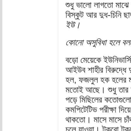
শুধু ভালো লাগতো মাঝে মধ
বিস্কুট আর দুধ-চিনি 
ইউ।
কোনো অসুবিধা হলে ব
বড়ো মেয়েকে ইউনিভার্সি
আইউব শাহীর বিরুদ্ধে দু
হল, ফজলুল হক হলের মা
মতোই আছে। শুধু তার চ
পড়ে মিছিলের কতোগুলো
কমপিটেটিভ পরীক্ষা দিয়
থাকতো। মাসে মাসে চাঁদ
চলে যাওয়া। টুকরো টুক