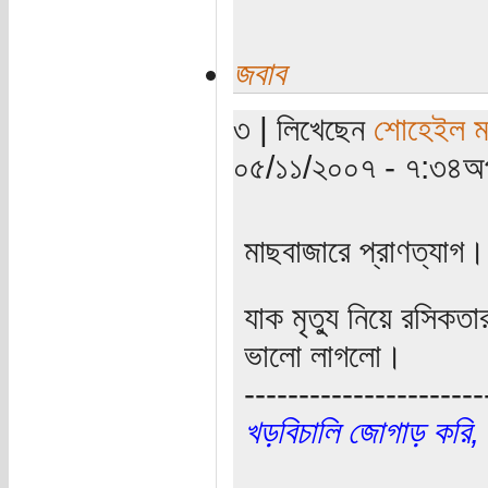
জবাব
৩ | লিখেছেন
শোহেইল মত
০৫/১১/২০০৭ - ৭:৩৪অপ
মাছবাজারে প্রাণত্যাগ।
যাক মৃত্যু নিয়ে রসিকত
ভালো লাগলো।
----------------------
খড়বিচালি জোগাড় করি,