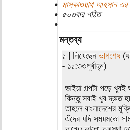
মাসকাওয়াথ আহসান এর 
৫০৩বার পঠিত
মন্তব্য
১ | লিখেছেন
ভাগশেষ
(য
- ১১:৩৩পূর্বাহ্ন)
ভাইয়া গল্পটা পড়ে খুব
কিন্তু সবাই খুব দ্রুত 
তাহলে বাংলাদেশের মু
এঁদের যদি সময়মতো স
অনেক ভালো অবস্থা হ