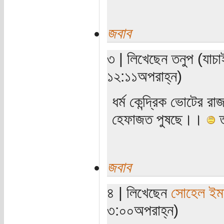
জবাব
৩ | লিখেছেন তনুপ (যাচ
১২:১১অপরাহ্ন)
ধর্ম কেন্দ্রিক ভোটের র
হেফাজত পুষছে।।
ত
জবাব
৪ | লিখেছেন
সোহেল ইম
৩:০০অপরাহ্ন)