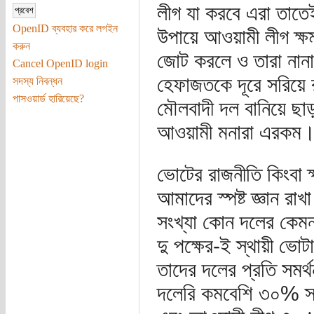
লীগ যা করবে এরা তাতেই
OpenID ব্যবহার করে লগইন
উপায়ে আওয়ামী লীগ ক্
করুন
জোট করলে ও তারা নানান
Cancel OpenID login
হেফাজতকে দূরে সরিয়ে র
সদস্য নিবন্ধন
পাসওয়ার্ড হারিয়েছে?
মৌলবাদী দল বানিয়ে ছা
আওয়ামী মনারা এরকম
ভোটের রাজনীতি কিংবা 
আমাদের স্পষ্ট জ্ঞান 
সংখ্যা কোন দলের কেম
দু পক্ষের-ই স্থায়ী ভ
তাদের দলের প্রতি সমর
দলেরি কমবেশি ৩০% স