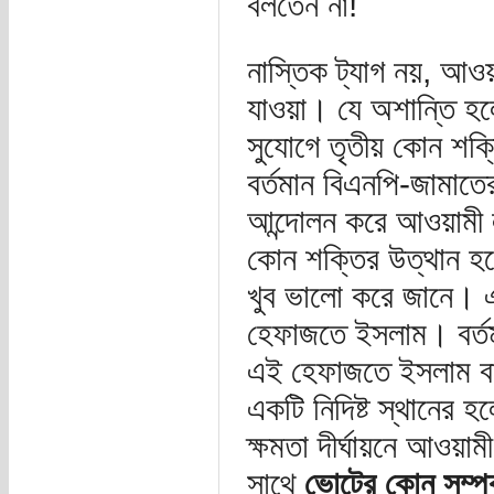
বলতেন না!
নাস্তিক ট্যাগ নয়, আও
যাওয়া। যে অশান্তি হলে
সুযোগে তৃতীয় কোন শক্
বর্তমান বিএনপি-জামাতে
আন্দোলন করে আওয়ামী ল
কোন শক্তির উত্থান হল
খুব ভালো করে জানে। এ
হেফাজতে ইসলাম। বর্তম
এই হেফাজতে ইসলাম বা
একটি নিদিষ্ট স্থানের 
ক্ষমতা দীর্ঘায়নে আওয়া
সাথে
ভোটের কোন সম্পর