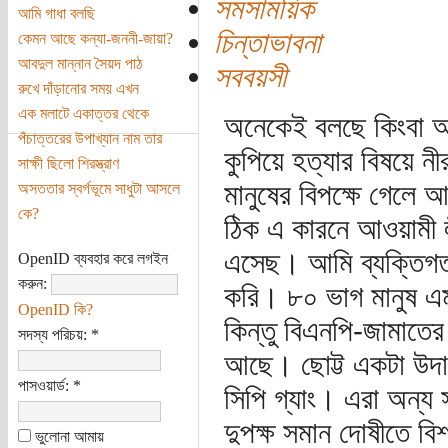
সমসাময়িক
আমি গাধা বলছি
চিন্তাভাবনা
কেমন আছে কন্যা-জননী-জায়া?
আবদুল মান্নান সৈয়দ পাঠ
সববয়সী
রুখে দাঁড়ানোর সময় এখন
এক মলাটে একাত্তর থেকে
অনেকেই বলছে কিংবা অন
পঁচাত্তরের উপাখ্যান নাম তার
কুপিয়ে হত্যার বিষয়ে ন
সাক্ষী ছিলো শিরস্ত্রাণ
মানুষের বিপক্ষে গেলে 
অসততার স্বর্গভূমে সাধুটা আসলে
কে?
ঠিক এ কারনে আওয়ামী ল
এসেছ। আমি ব্যক্তিগত 
OpenID ব্যবহার করে লগইন
করুন:
করি। ৮০ ভাগ মানুষ এ
OpenID কি?
কিন্তু বিএনপি-জামাতে
সদস্য পরিচয়:
*
আছে। ছোট্ট একটা উদাহ
পাসওয়ার্ড:
*
সিপি গ্যাং। এরা অন্য 
দুপক্ষ সমান দোষীতে ব
ভুলোনা আমায়