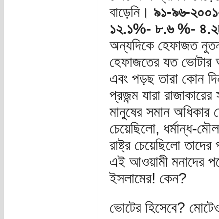
বাড়েনি।
৯১-৯৬-২০০
১২.১%- ৮.৬ %- ৪.২
অন্যদিকে হেফাজত নুতন
হেফাজতের যত ভোটার অর্
এবং পড়ছ তারা কোন দি
প্রজন্ম যারা রাজাকারের স
মানুষের সমান অধিকার 
চেয়েছিলো, ধর্মান্ধ-মৌলবা
রাষ্ট্র চেয়েছিলো তাদ
এই আওয়ামী মনাদের পক্
ইসলামের! কেন?
ভোটের হিসেবে? মোটেও