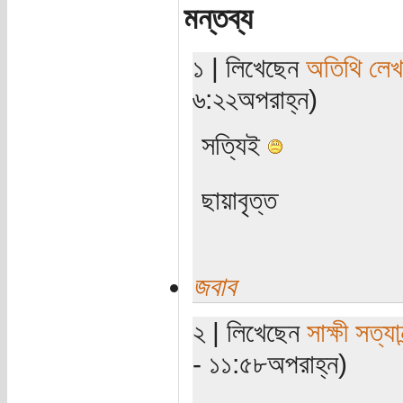
মন্তব্য
১ | লিখেছেন
অতিথি লে
৬:২২অপরাহ্ন)
সত্যিই
ছায়াবৃত্ত
জবাব
২ | লিখেছেন
সাক্ষী সত্যান
- ১১:৫৮অপরাহ্ন)