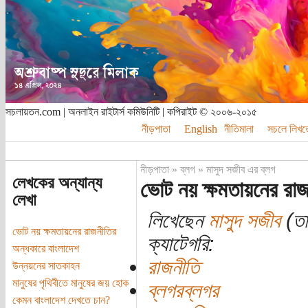
সচলায়তন.com | অনলাইন রাইটার্স কমিউনিটি | কপিরাইট © ২০০৬-২০১৫
নীড়পাতা
English
নীতিমালা
সচলে লিখত
নীড়পাতা
»
ব্লগ
»
মাসুদ সজীব এর ব্লগ
লেখকের অন্যান্য
ভোট নয় ক্ষমতায়নের রাজ
লেখা
লিখেছেন
মাসুদ সজীব
(তা
ভোট নয় ক্ষমতায়নের রাজনীতির
ক্যাটেগরি:
অন্ধকারে বাংলাদেশ
রাজনীতি
উন্নয়নের সাতকাহন
মানুষের পৃথিবীতে মানুষের জয় হোক
ব্লগরব্লগর
কেমন বাংলাদেশ দেখতে চান?