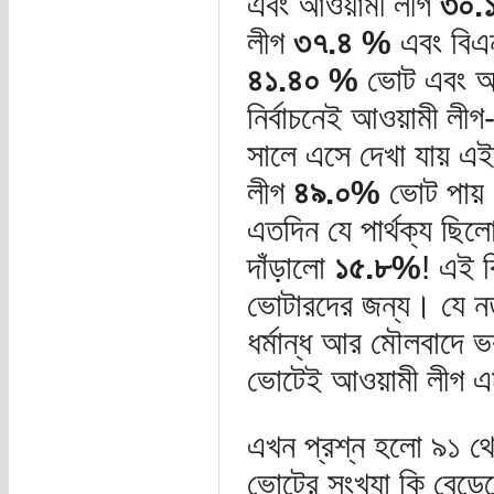
এবং আওয়ামী লীগ
৩০.
লীগ
৩৭.৪ %
এবং বিএ
৪১.৪০ %
ভোট এবং আ
নির্বাচনেই আওয়ামী লীগ
সালে এসে দেখা যায় এই 
লীগ
৪৯.০%
ভোট পায় 
এতদিন যে পার্থক্য ছিল
দাঁড়ালো
১৫.৮%
! এই ব
ভোটারদের জন্য। যে নতু
ধর্মান্ধ আর মৌলবাদে ভরা 
ভোটেই আওয়ামী লীগ 
এখন প্রশ্ন হলো ৯১ থেকে
ভোটের সংখ্যা কি বেড়ে