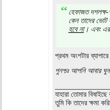
হেফাজত দশলক্ষ-
কেন তাদের ভোট স
হবে না
। এবং এর
প্রথম অংশটার ব্যাপারে
পুনশ্চঃ আপনি আবার ঘু
_____________
যাহারা তোমার বিষাইছে 
তুমি কি তাদের ক্ষমা কর