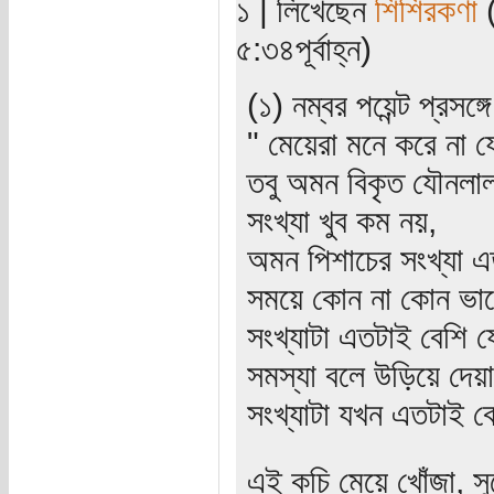
১ | লিখেছেন
শিশিরকণা
(
৫:৩৪পূর্বাহ্ন)
(১) নম্বর পয়েন্ট প্রসঙ
" মেয়েরা মনে করে না 
তবু অমন বিকৃত যৌনলাল
সংখ্যা খুব কম নয়,
অমন পিশাচের সংখ্যা এ
সময়ে কোন না কোন ভাবে
সংখ্যাটা এতটাই বেশি যে
সমস্যা বলে উড়িয়ে দেয়া
সংখ্যাটা যখন এতটাই ব
এই কচি মেয়ে খোঁজা, স