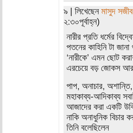
৯ | লিখেছেন
মাসুদ সজীব
২:৩০পূর্বাহ্ন)
নারীর প্রতি ধর্মের বিদ
পতনের কাহিনি টা জানা 
‘নারীকে’ এমন ছোট করার
এরচেয়ে বড় জোকস আর 
পাপ, অনাচার, অশান্তি, য
মহাকাব্য-আদিকাব্য সবাই
আজাদের করা একটি উক্
নাকি অনাধুনিক বিচার ক
তিনি বলেছিলেন