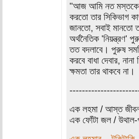
"আজ আমি নত মস্তকে ব
করতো তার সিকিভাগ ক
জানতো, সবাই মানতো তা
অর্থনৈতিক 'নিয়ন্ত্রণ' 
তত বদলাবে। পুরুষ সমষ্ট
করবে বাধা দেবার, নানা
ক্ষমতা তার থাকবে না।
----------------------
এক লহমা / আস্ত জীবন
এক ফোঁটা জল / উথাল-প
এক লহমার... টুকিটাকি