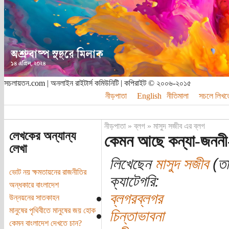
সচলায়তন.com | অনলাইন রাইটার্স কমিউনিটি | কপিরাইট © ২০০৬-২০১৫
নীড়পাতা
English
নীতিমালা
সচলে লিখত
নীড়পাতা
»
ব্লগ
»
মাসুদ সজীব এর ব্লগ
লেখকের অন্যান্য
কেমন আছে কন্যা-জননী
লেখা
লিখেছেন
মাসুদ সজীব
(তার
ভোট নয় ক্ষমতায়নের রাজনীতির
ক্যাটেগরি:
অন্ধকারে বাংলাদেশ
ব্লগরব্লগর
উন্নয়নের সাতকাহন
মানুষের পৃথিবীতে মানুষের জয় হোক
চিন্তাভাবনা
কেমন বাংলাদেশ দেখতে চান?