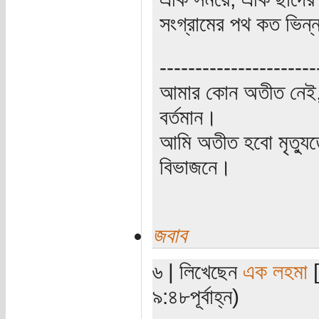
সংগ্রামের পথ কত ভিন্ন
----------------------
আমার কোন অতীত নেই,
বর্তমান।
আমি অতীত হবো মৃত্যু
বিভাজনে।
জবাব
৬ | লিখেছেন
এক লহমা
[
৯:৪৮পূর্বাহ্ন)