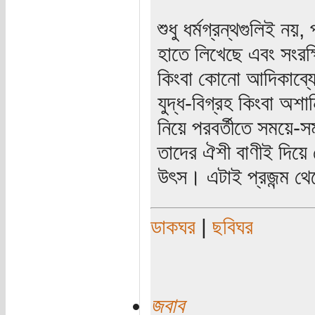
শুধু ধর্মগ্রন্থগুলিই নয়
হাতে লিখেছে এবং সংরক
কিংবা কোনো আদিকাব্যে
যুদ্ধ-বিগ্রহ কিংবা অশ
নিয়ে পরবর্তীতে সময়ে-সম
তাদের ঐশী বাণীই দিয়ে
উৎস। এটাই প্রজন্ম থেকে
ডাকঘর
|
ছবিঘর
জবাব