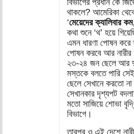
বিভাগের প্রধান কে জিজ
থাকলে? আমেরিকা থেক
‘
মেয়েদের ক্যালিবার কম
কথা শুনে ‘থ’ হয়ে গিয়ে
এমন ধারণা পোষন করে তা
পোষন করবে আর নারীর 
২৩-২৪ জন ছেলে আর দু
মস্তকে বলতে পারি সে
ছেলে সেখানে করতো ন
সেখানকার দৃশ্যপট বদলা
মতো সাজিয়ে শোভা বৃদ্
বিভাগে।
তারপর ও এই দেশে নারীর