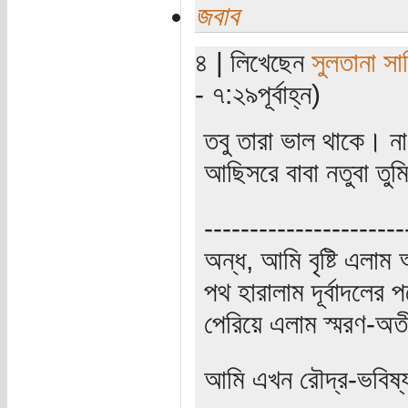
জবাব
৪ | লিখেছেন
সুলতানা সা
- ৭:২৯পূর্বাহ্ন)
তবু তারা ভাল থাকে। ন
আছিসরে বাবা নতুবা ত
----------------------
অন্ধ, আমি বৃষ্টি এলা
পথ হারালাম দূর্বাদলের প
পেরিয়ে এলাম স্মরণ-অত
আমি এখন রৌদ্র-ভবিষ্