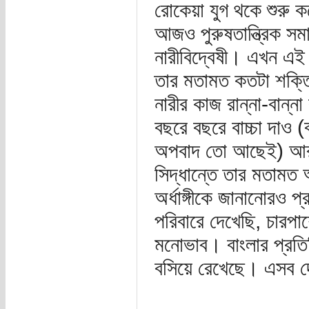
রোকেয়া যুগ থকে শুরু 
আজও পুরুষতান্ত্রিক সমা
নারীবিদ্বেষী। এখন এই
তার মতামত কতটা শক্ত
নারীর কাজ রান্না-বান্ন
বছরে বছরে বাচ্চা দাও 
অপবাদ তো আছেই) আর ত
সিদ্ধান্তে তার মতাম
অর্ধাঙ্গীকে জানানোরও 
পরিবারে দেখেছি, চারপা
মনোভাব। বাংলার প্রতি
বসিয়ে রেখেছে। এসব দ