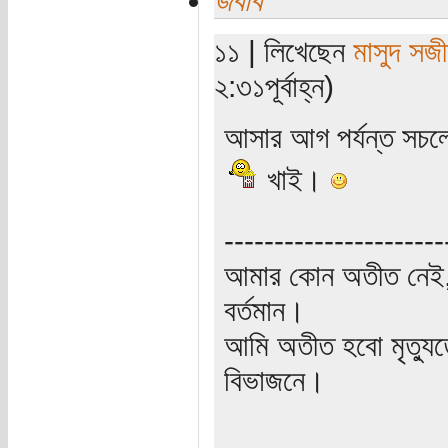
১১ | লিখেছেন
মাসুদ সজী
২:৩১পূর্বাহ্ন)
আসার আগ পর্যন্ত সচল
খাই।
----------------------
আমার কোন অতীত নেই,
বর্তমান।
আমি অতীত হবো মৃত্যু
বিভাজনে।