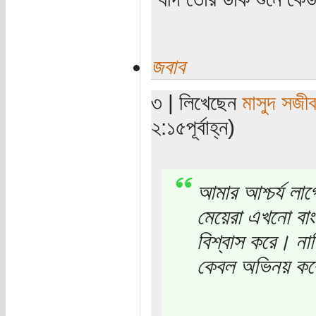
জবাব
৩ | লিখেছেন
মাসুদ সজী
২:১৫পূর্বাহ্ন)
আমার আশ্চর্য লা
মেয়েরা এখনো বাং
বিশ্বাস করে। নাক
কেবল অভিনয় কর