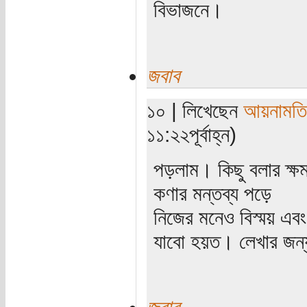
বিভাজনে।
জবাব
১০ | লিখেছেন
আয়নামতি
১১:২২পূর্বাহ্ন)
পড়লাম। কিছু বলার ক্ষ
কণার মন্তব্য পড়ে
নিজের মনেও বিস্ময় এব
যাবো হয়ত। লেখার জন্
জবাব