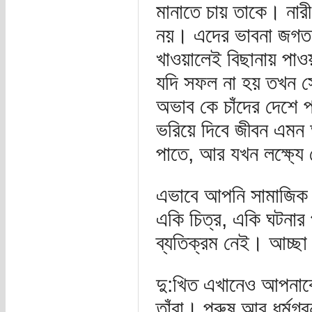
মানাতে চায় তাকে। নারী
নয়। এদের ভাবনা জগত 
খাওয়ালেই বিছানায় পাওয়
যদি সফল না হয় তখন সেই
অভাব কে চাঁদের দেশে প
ভরিয়ে দিবে জীবন এমন অ
পাতে, আর যখন লক্ষ্য
এভাবে আপনি সামাজিক ক
একি চিত্র, একি ঘটনার
ব্যতিক্রম নেই। আচ্ছা
দু:খিত এখানেও আপনাকে
তাঁরা। পুরুষ আর ধর্মগ্