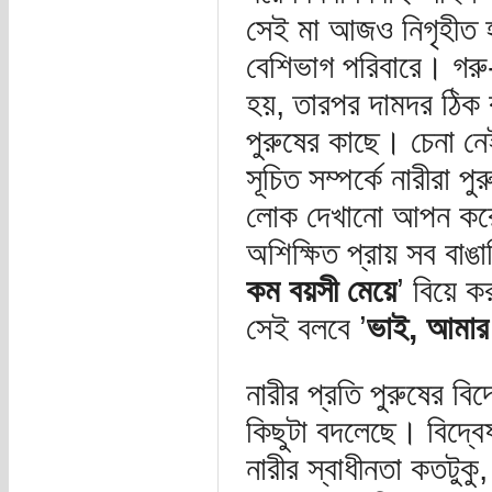
সেই মা আজও নিগৃহীত 
বেশিভাগ পরিবারে। গরু
হয়, তারপর দামদর ঠিক 
পুরুষের কাছে। চেনা ন
সূচিত সম্পর্কে নারীর
লোক দেখানো আপন করে
অশিক্ষিত প্রায় সব বা
কম বয়সী মেয়ে
’ বিয়ে 
সেই বলবে ’
ভাই, আমার
নারীর প্রতি পুরুষের ব
কিছুটা বদলেছে। বিদ্বেষ
নারীর স্বাধীনতা কতটু