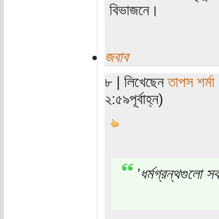
বিভাজনে।
জবাব
৮ | লিখেছেন
তাপস শর্মা
২:৫৯পূর্বাহ্ন)
’ধর্মগ্রন্থগুলো স