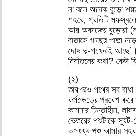
না বলে অনেক বুড়ো শয়ত
শহরে, প্রতিটি মফস্বলে
আর অকাজের বুড়োরা (নার
বাতাসে গাছের পাতা নড়ে 
দোষ দু-পক্ষেরই আছে’
নির্যাতনের কথা? কেউ
(২)
তারপরও পথের সব বাধা 
কর্মক্ষেত্রে প্রবেশ 
কামনার চিন্তাহীন, লালস
ভেতরের পশুটাকে স্যু
অসংখ্য পশু আমার সহকর