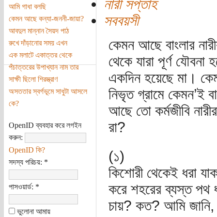
নারী সপ্তাহ
আমি গাধা বলছি
সববয়সী
কেমন আছে কন্যা-জননী-জায়া?
আবদুল মান্নান সৈয়দ পাঠ
কেমন আছে বাংলার নারীর
রুখে দাঁড়ানোর সময় এখন
এক মলাটে একাত্তর থেকে
থেকে যারা পূর্ণ যৌবনা 
পঁচাত্তরের উপাখ্যান নাম তার
একদিন হয়েছে মা। কেম
সাক্ষী ছিলো শিরস্ত্রাণ
নিভৃত গ্রামে কেমন’ই ব
অসততার স্বর্গভূমে সাধুটা আসলে
কে?
আছে তো কর্মজীবি নারীর
রা?
OpenID ব্যবহার করে লগইন
করুন:
OpenID কি?
(১)
সদস্য পরিচয়:
*
কিশোরী থেকেই ধরা যাক।
করে শহরের ব্যস্ত পথ 
পাসওয়ার্ড:
*
চায়? কত? আমি জানি, 
ভুলোনা আমায়