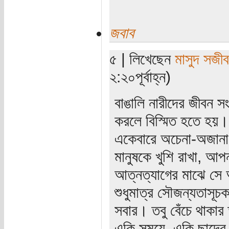
জবাব
৫ | লিখেছেন
মাসুদ সজীব
২:২০পূর্বাহ্ন)
বাঙালি নারীদের জীবন সং
করলে বিস্মিত হতে হয়। 
একেবারে অচেনা-অজানা 
মানুষকে খুশি রাখা, আ
আত্নত্যাগের মাঝে সে
শুধুমাত্র সৌজন্যতাসূ
সবার। তবু বেঁচে থাকা
একি সময়ে, একি ছাদের ত