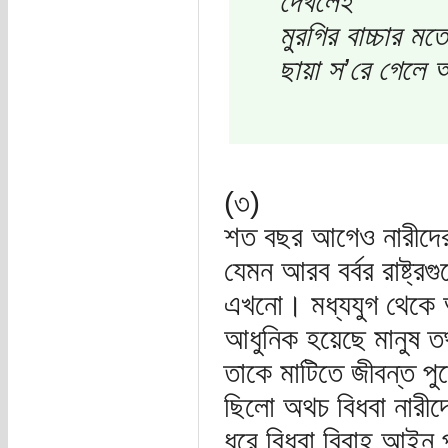
দেখলেই
মুরগির বাচ্চার 
ছায়া স’রে গেলে
(৩)
শত বছর আগেও নারীদের শ
যেমন আরব বর্বর রাষ্ট্রগ
এখনো। মধ্যযুগ থেকে আধ
আধুনিক হয়েছে মানুষ তথ
তাকে মাটিতে জীবন্ত পু
ছিলো অথচ বিধবা নারীদের
ধরে বিধবা বিবাহ আইন 