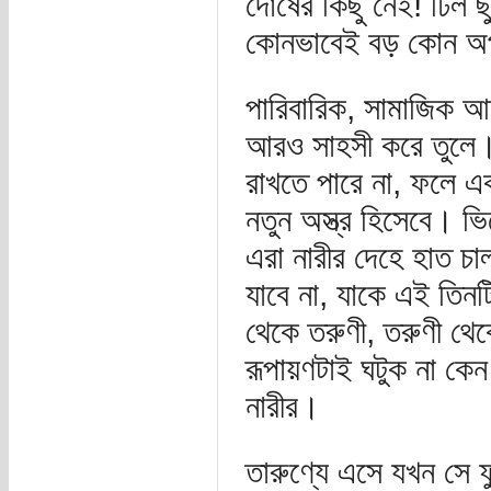
দোষের কিছু নেই! ঢিল ছু
কোনভাবেই বড় কোন অপ
পারিবারিক, সামাজিক আ
আরও সাহসী করে তুলে। 
রাখতে পারে না, ফলে এ
নতুন অস্ত্র হিসেবে। 
এরা নারীর দেহে হাত চাল
যাবে না, যাকে এই তিনট
থেকে তরুণী, তরুণী থেকে 
রূপায়ণটাই ঘটুক না কেন 
নারীর।
তারুণ্যে এসে যখন সে ফ