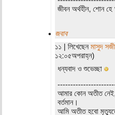
জীবন অর্থহীন, শোন হে অ
জবাব
১১ | লিখেছেন
মাসুদ সজী
১২:০৫অপরাহ্ন)
ধন্যবাদ ও শুভেচ্ছা
----------------------
আমার কোন অতীত নেই,
বর্তমান।
আমি অতীত হবো মৃত্যু