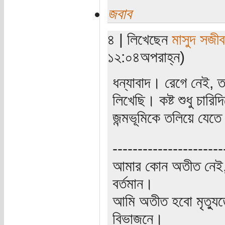
জবাব
৪ | লিখেছেন
মাসুদ সজীব
১২:০৪অপরাহ্ন)
ধন্যাবাদ। রেগে নেই, 
লিখেছি। কষ্ট শুধু চারি
জন্মভূমিকে তলিয়ে যেত
----------------------
আমার কোন অতীত নেই,
বর্তমান।
আমি অতীত হবো মৃত্যু
বিভাজনে।