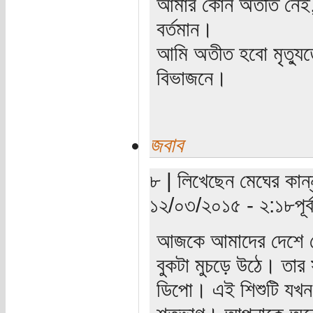
আমার কোন অতীত নেই,
বর্তমান।
আমি অতীত হবো মৃত্যু
বিভাজনে।
জবাব
৮ | লিখেছেন মেঘের কান্ন
১২/০৩/২০১৫ - ২:১৮পূর্ব
আজকে আমাদের দেশে যে
বুকটা মুচড়ে উঠে। তার
ডিপো। এই শিশুটি যখন 