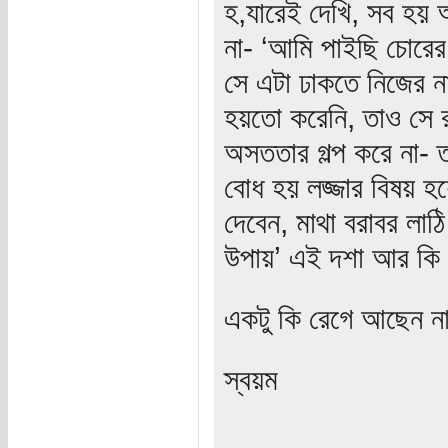
হ,যারেই দেখি, সব হয় 
না- ‘আমি পাইছি চোরের 
সে এটা ঢাকতে নিজের নান
হয়তো করেনি, তাও সে 
অসততার গল্প করে না- 
বোধ হয় লজ্জার বিষয় হ
দেবেন, মাথা বরাবর লাঠ
উপায়’ এই দশা আর কি
একটু কি রেগে আছেন ন
স্বয়ম