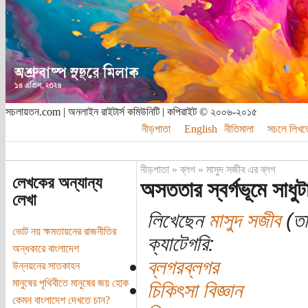
সচলায়তন.com | অনলাইন রাইটার্স কমিউনিটি | কপিরাইট © ২০০৬-২০১৫
নীড়পাতা
English
নীতিমালা
সচলে লিখত
নীড়পাতা
»
ব্লগ
»
মাসুদ সজীব এর ব্লগ
লেখকের অন্যান্য
অসততার স্বর্গভূমে সাধ
লেখা
লিখেছেন
মাসুদ সজীব
(তা
ভোট নয় ক্ষমতায়নের রাজনীতির
ক্যাটেগরি:
অন্ধকারে বাংলাদেশ
ব্লগরব্লগর
উন্নয়নের সাতকাহন
মানুষের পৃথিবীতে মানুষের জয় হোক
চিকিৎসা বিজ্ঞান
কেমন বাংলাদেশ দেখতে চান?