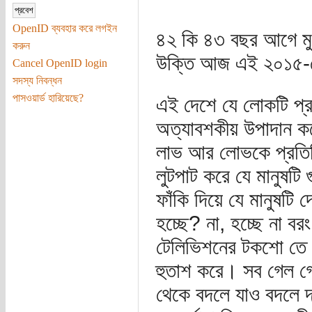
OpenID ব্যবহার করে লগইন
৪২ কি ৪৩ বছর আগে মুখ
করুন
উক্তি আজ এই ২০১৫-ত
Cancel OpenID login
সদস্য নিবন্ধন
পাসওয়ার্ড হারিয়েছে?
এই দেশে যে লোকটি প্র
অত্যাবশকীয় উপাদান কর
লাভ আর লোভকে প্রতিন
লুটপাট করে যে মানুষটি গ
ফাঁকি দিয়ে যে মানুষটি
হচ্ছে? না, হচ্ছে না ব
টেলিভিশনের টকশো তে 
হুতাশ করে। সব গেল গ
থেকে বদলে যাও বদলে দ