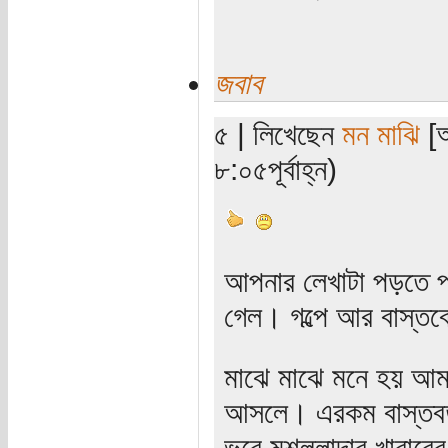
জবাব
৫ | লিখেছেন
মন মাঝি
[অ
৮:০৫পূর্বাহ্ন)
আপনার লেখাটা পড়তে 
গেল। গল্পে আর বাস্তবে 
মাঝে মাঝে মনে হয় আম
আসলে। এরকম বাস্তবত
ভরে মশল্লাদার খাবারের