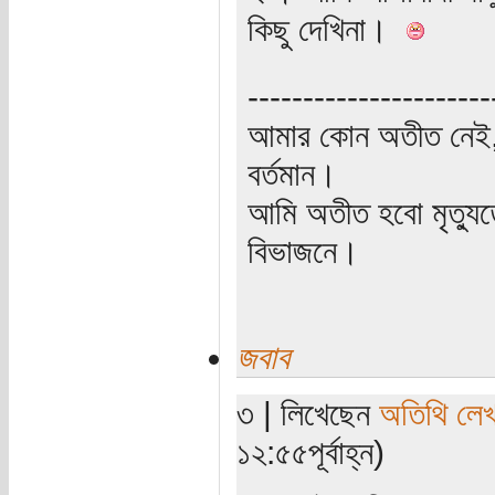
কিছু দেখিনা।
----------------------
আমার কোন অতীত নেই,
বর্তমান।
আমি অতীত হবো মৃত্যু
বিভাজনে।
জবাব
৩ | লিখেছেন
অতিথি লে
১২:৫৫পূর্বাহ্ন)