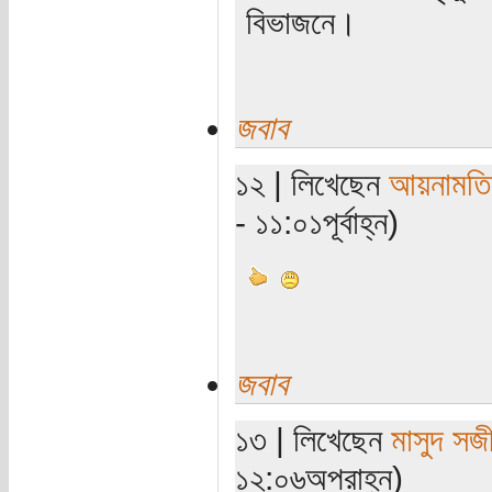
বিভাজনে।
জবাব
১২ | লিখেছেন
আয়নামতি
- ১১:০১পূর্বাহ্ন)
জবাব
১৩ | লিখেছেন
মাসুদ সজ
১২:০৬অপরাহ্ন)