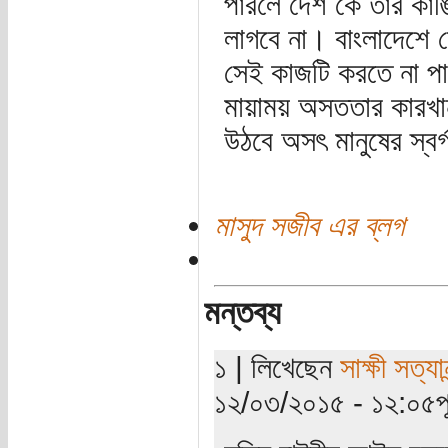
পারলে দেশ কে তার কাঙ
লাগবে না। বাংলাদেশে 
সেই কাজটি করতে না পার
মায়াময় অসততার কারখান
উঠবে অসৎ মানুষের স্বর্
মাসুদ সজীব এর ব্লগ
মন্তব্য
১ | লিখেছেন
সাক্ষী সত্যান
১২/০৩/২০১৫ - ১২:০৫পূর্