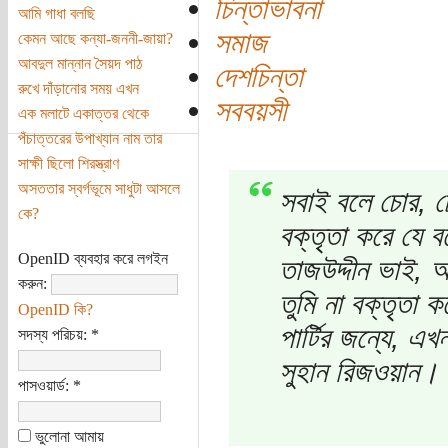
চিন্তাভাবনা
আমি গাধা বলছি
সমাজ
কেমন আছে কন্যা-জননী-জায়া?
আবদুল মান্নান সৈয়দ পাঠ
দেশচিন্তা
রুখে দাঁড়ানোর সময় এখন
সববয়সী
এক মলাটে একাত্তর থেকে
পঁচাত্তরের উপাখ্যান নাম তার
সাক্ষী ছিলো শিরস্ত্রাণ
অসততার স্বর্গভূমে সাধুটা আসলে
সবাই বলে চোর, চো
কে?
বক্তৃতা করে যে বল
OpenID ব্যবহার করে লগইন
তাজউদ্দীন ভাই, 
করুন:
তুমি না বক্তৃতা
OpenID কি?
পার্টির জন্যে, এখ
সদস্য পরিচয়:
*
সুহান রিজওয়ান।
পাসওয়ার্ড:
*
ভুলোনা আমায়