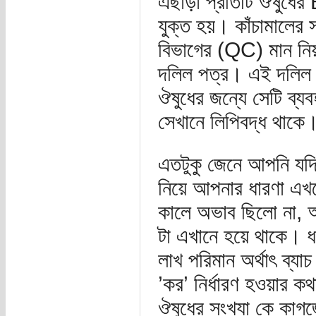
এছাড়া প্রতিটি ঔষু
যুক্ত হয়। কাঁচামালের সা
বিভাগের (QC) মান নিয়ন
দলিল পত্র। এই দলিল ছা
ঔষুধের জন্যে সেটি ব্য
সেখানে লিপিবদ্ধ থাকে
এতটুকু জেনে আপনি যদি 
নিয়ে আপনার ধারণা এখনো
কালে অভাব ছিলো না, আ
টা এখানে হয়ে থাকে। ধ
লাখ পরিমান অর্থাৎ ব্
’কর’ নির্ধারণ হওয়ার কথ
ঔষুধের সংখ্যা কে কা