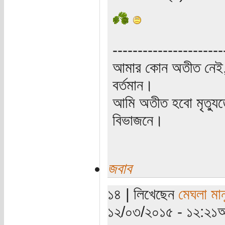
----------------------
আমার কোন অতীত নেই,
বর্তমান।
আমি অতীত হবো মৃত্যু
বিভাজনে।
জবাব
১৪ | লিখেছেন
মেঘলা মান
১২/০৩/২০১৫ - ১২:২১অ