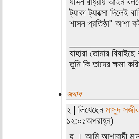
যদ্দিন রাষ্ট্রীয় আইন বল
ট্যাকা ট্যাক্সো দিলেই 
শাসন প্রতিষ্ঠা" আশা 
_____________
যাহারা তোমার বিষাইছে 
তুমি কি তাদের ক্ষমা কর
জবাব
২ | লিখেছেন
মাসুদ সজীব
১২:০১অপরাহ্ন)
হ । আমি আশাবাদী মানু