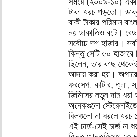
সময়ে (২০০৯-১০) একটি
টাকা খরচ পড়তো। ডাক্ত
বাকী টাকার পরিমান বাং
নয় ডাকাতিও বটে। বেড
সর্বোচ্চ দশ হাজার। স
কিন্তু সেটি ৬০ হাজারে 
ছিলেন, তার কাছ থেকেই 
আদায় করা হয়। অপারেশা
ফরসেপ, কাটার, তুলা, স্য
জিনিসের নতুন দাম ধরা 
অনেকগুলো স্টেরেলাইজেশ
বিলগুলো না ধরলে খরচ
এই চার্জ-সেই চার্জ না
কিন্তু আন্তরিকতা কে চ