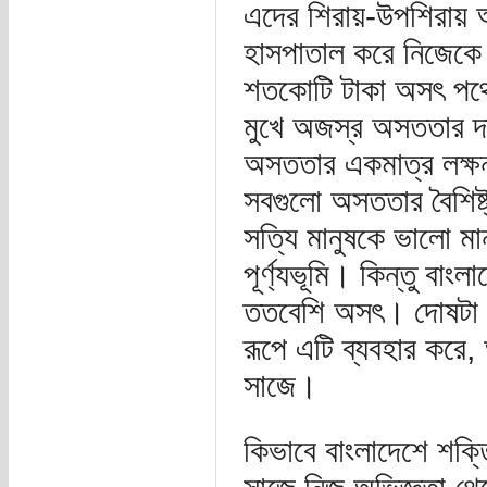
এদের শিরায়-উপশিরায় আ
হাসপাতাল করে নিজেকে হ
শতকোটি টাকা অসৎ পথে
মুখে অজস্র অসততার দ
অসততার একমাত্র লক্ষন
সবগুলো অসততার বৈশিষ্ট্
সত্যি মানুষকে ভালো মা
পূর্ণ্যভূমি। কিন্তু বাং
ততবেশি অসৎ। দোষটা ঠি
রূপে এটি ব্যবহার করে
সাজে।
কিভাবে বাংলাদেশে শক্