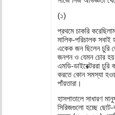
সাজে নিজ অভিজ্ঞতা থে
(১)
প্রথমে চাকরি করেছিলা
মালিক-পরিচালক সবাই হা
একেক জন ছিলেন চুরি তে
জনগন ও যেমন চোর হয় 
এমডি-ডাইরেক্টররা চুরি 
করতে কোন সমস্যা হওয়
পাঁয়তারা।
হাসপাতালে সাধারণ মানু
সিরিজগুলো হচ্ছে ছোট-